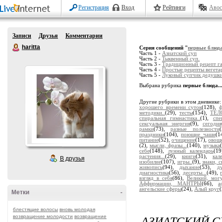
Регистрация
Вход
Рейтинги
Авос
Записи
Друзья
Комментарии
haritta
Серия сообщений "
первые блюда
Часть 1 -
Азиатский суп
Часть 2 -
Тыквенный суп.
Часть 3 -
Традиционный рецепт г
Часть 4 -
Простые рецепты вегета
Часть 5 -
Луковый супчик дедушк
Выбрана рубрика
первые блюда..
Другие рубрики в этом дневнике
хорошего времени суток
(128),
методики..
(29),
тесты
(154),
ТЕЛ
спиральная гимнастика..
(1),
спе
сексуальная энергия
(9),
сегодня
рамки
(73),
разные полезности
праздники
(104),
поющие чаши
(1
питание
(52),
очищение
(17),
овощн
(2),
мысли, фразы...
(140),
музыка
себе
(148),
лунный календарь
(1
растения...
(29),
книги
(31),
кал
В друзья
изобилие
(107),
игры..
(9),
знаки, 
живопись
(94),
дыхание
(53),
д
диагностика
(56),
десерты...
(49),
взгляд в себя
(86),
Великий, могу
Аффирмации, МАНТРЫ
(66),
а
ангельские сферы
(24),
Алый круг
Метки
-
блестящие волосы
вновь молодая
АЗИАТСКИЙ С
возвращение молодости
возвращение