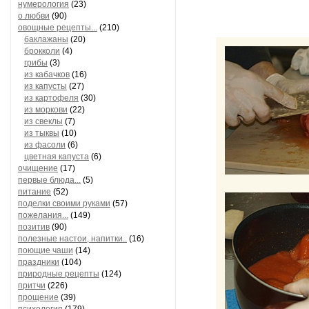
нумерология
(23)
о любви
(90)
овощные рецепты...
(210)
баклажаны
(20)
брокколи
(4)
грибы
(3)
из кабачков
(16)
из капусты
(27)
из картофеля
(30)
из моркови
(22)
из свеклы
(7)
из тыквы
(10)
из фасоли
(6)
цветная капуста
(6)
очищение
(17)
первые блюда...
(5)
питание
(52)
поделки своими руками
(57)
пожелания...
(149)
позитив
(90)
полезные настои, напитки..
(16)
поющие чаши
(14)
праздники
(104)
природные рецепты
(124)
притчи
(226)
прощение
(39)