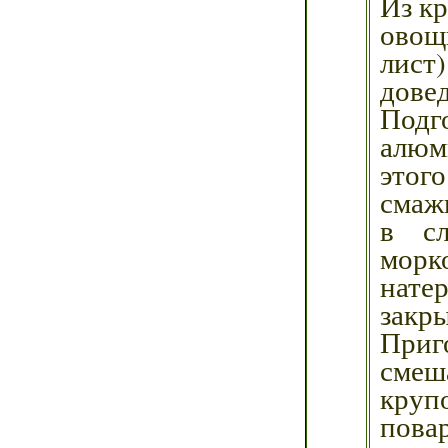
Из кр
овощ
лист)
довед
Подго
алюм
этого
смаж
в сл
морк
нате
закр
Приг
смеш
круп
пова