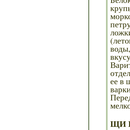
круп
морко
петр
ложк
(лето
воды,
вкусу
Вари
отдел
ее в 
варки
Пере
мелк
ЩИ 