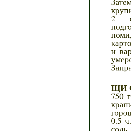
Зате
круп
2 с
подго
поми
карт
и ва
умер
Запр
ЩИ 
750 
крап
горо
0.5 
соль.