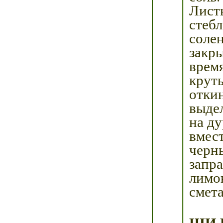
Лист
стеб
соле
закры
врем
крут
отки
выдел
на ду
вмес
черны
запр
лимон
смет
ЩИ 