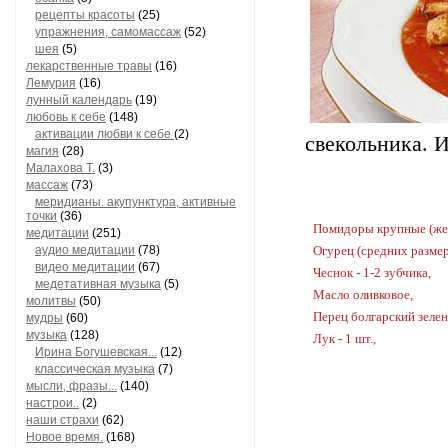
рецепты красоты
(25)
упражнения, самомассаж
(52)
шея
(5)
лекарственные травы
(16)
Лемурия
(16)
лунный календарь
(19)
любовь к себе
(148)
активации любви к себе
(2)
свекольника. И
магия
(28)
Малахова Т.
(3)
массаж
(73)
меридианы. акупунктура, активные
точки
(36)
Помидоры крупные (жела
медитации
(251)
аудио медитации
(78)
Огурец (средних размеро
видео медитации
(67)
Чеснок - 1-2 зубчика,
медетативная музыка
(5)
Масло оливковое,
молитвы
(50)
Перец болгарский зелены
мудры
(60)
музыка
(128)
Лук - 1 шт.,
Ирина Богушевская...
(12)
классическая музыка
(7)
мысли, фразы...
(140)
настрои..
(2)
наши страхи
(62)
Новое время.
(168)