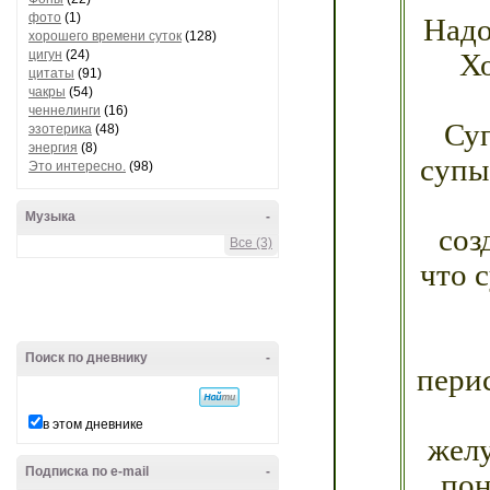
Надо
фото
(1)
хорошего времени суток
(128)
Х
цигун
(24)
цитаты
(91)
чакры
(54)
ченнелинги
(16)
Суп
эзотерика
(48)
энергия
(8)
супы
Это интересно.
(98)
Музыка
-
соз
Все (3)
что 
Поиск по дневнику
-
пери
в этом дневнике
желу
пон
Подписка по e-mail
-