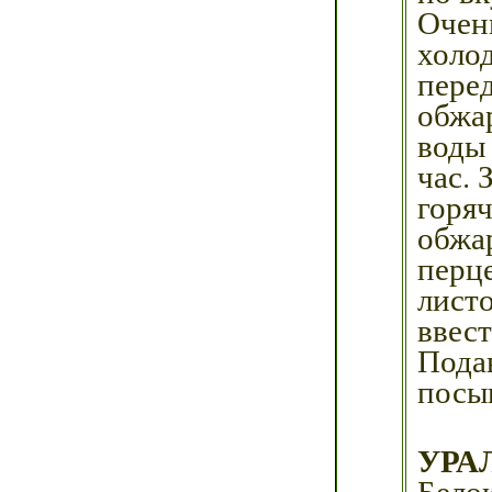
Оче
холод
пере
обжа
воды
час. 
горя
обжа
перц
лист
ввес
Подав
посы
УРА
Бело