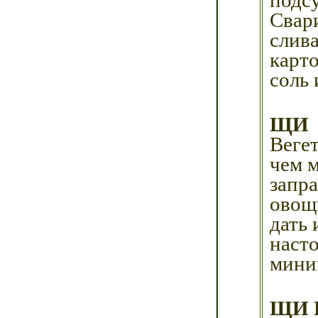
Свар
слива
карт
соль 
ЩИ
Веге
чем 
запр
овощ
дать 
наст
мини
ЩИ 