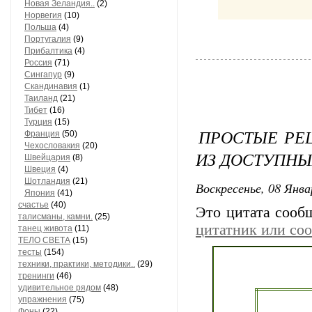
Новая Зеландия..
(2)
Норвегия
(10)
Польша
(4)
Португалия
(9)
Прибалтика
(4)
Россия
(71)
Сингапур
(9)
Скандинавия
(1)
Таиланд
(21)
Тибет
(16)
Турция
(15)
ПРОСТЫЕ РЕ
Франция
(50)
Чехословакия
(20)
ИЗ ДОСТУПНЫ
Швейцария
(8)
Швеция
(4)
Шотландия
(21)
Воскресенье, 08 Янва
Япония
(41)
счастье
(40)
Это цитата соо
талисманы, камни.
(25)
цитатник или со
танец живота
(11)
ТЕЛО СВЕТА
(15)
тесты
(154)
техники, практики, методики..
(29)
тренинги
(46)
удивительное рядом
(48)
упражнения
(75)
Фоны
(22)