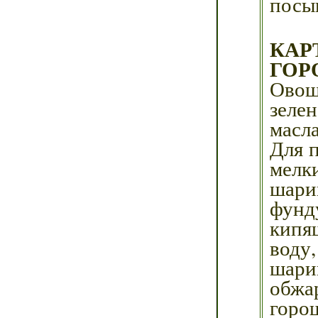
посы
КА
ГО
Овощ
зеле
масла
Для 
мелк
шари
фунд
кипя
воду
шари
обжа
горо