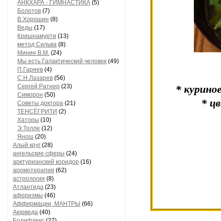
АНКХАРА - ГИМНАСТИКА
(5)
Болотов
(7)
В.Хорошин
(8)
Веды
(17)
Кришнамурти
(13)
метод Сильва
(8)
Минин В.М.
(24)
Мы есть Галактический человек
(49)
П.Гаряев
(4)
С.Н.Лазарев
(56)
Сергей Ратнер
(23)
* куриное
Симорон
(50)
* ц
Советы доктора
(21)
ТЕНСЁГРИТИ
(2)
Хаторы
(10)
Э.Толле
(12)
Янош
(20)
Алый круг
(28)
ангельские сферы
(24)
арктурианский коридор
(16)
аромотерапия
(62)
астрология
(8)
Атлантида
(23)
афоризмы
(46)
Аффирмации, МАНТРЫ
(66)
Аюрведа
(40)
Бодифлекс
(27)