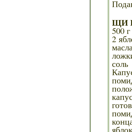
Подав
ЩИ 
500 г
2 ябл
масла
ложк
соль
Капу
поми
поло
капу
гото
помид
конц
ябло