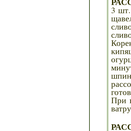
РАС
3 шт.
щаве
сливо
сливо
Коре
кипя
огурц
мину
шпин
рассо
готов
При 
ватру
РАС