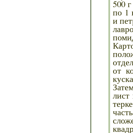
500 г
по 1
и пет
лавр
помид
Карт
поло
отде
от к
куск
Зате
лист
терк
часть
слож
квадр