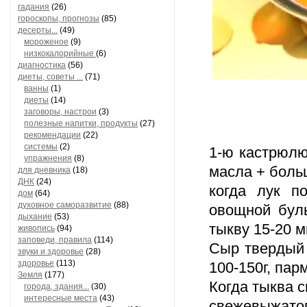
гадания
(26)
гороскопы, прогнозы
(85)
десерты...
(49)
мороженое
(9)
низкокалорийные
(6)
диагностика
(56)
диеты, советы ...
(71)
ванны
(1)
диеты
(14)
заговоры, настрои
(3)
полезные напитки, продукты
(27)
рекомендации
(22)
системы
(2)
1-ю кастрюлю
упражнения
(8)
масла + боль
для дневника
(18)
ДНК
(24)
когда лук п
дом
(64)
духовное саморазвитие
(88)
овощной буль
дыхание
(53)
тыкву 15-20 м
живопись
(94)
заповеди, правила
(114)
Сыр твердый 
звуки и здоровье
(28)
здоровье
(113)
100-150г, пар
Земля
(177)
Когда тыква 
города, здания...
(30)
интересные места
(43)
свежевыжатог