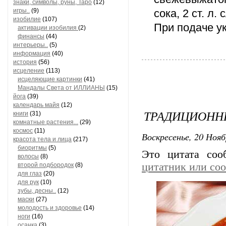
знаки, символы, руны, Таро
(12)
игры..
(9)
сока, 2 ст. л. 
изобилие
(107)
При подаче у
активации изобилия
(2)
финансы
(44)
интерьеры..
(5)
информация
(40)
история
(56)
исцеление
(113)
исцеляющие картинки
(41)
Мандалы Света от ИЛЛИАНЫ
(15)
йога
(39)
календарь майя
(12)
ТРАДИЦИОНН
книги
(31)
комнатные растения...
(29)
космос
(11)
Воскресенье, 20 Нояб
красота тела и лица
(217)
биоритмы
(5)
Это цитата со
волосы
(8)
цитатник или со
второй подбородок
(8)
для глаз
(20)
для рук
(10)
зубы, десны..
(12)
маски
(27)
молодость и здоровье
(14)
ноги
(16)
осанка
(3)