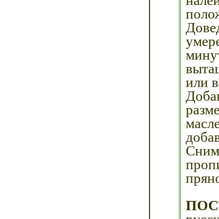
поло
Дове
умер
мину
выта
или 
Доб
разм
масле
доба
Сним
проп
пряно
ПОС
русс