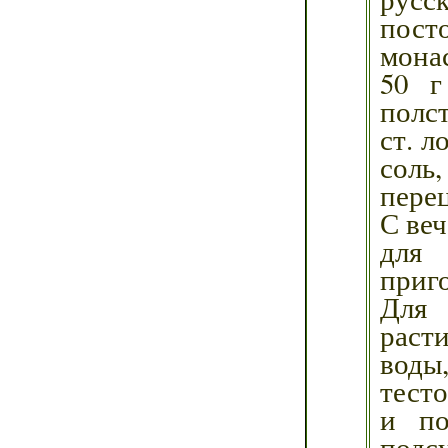
посто
мона
50 г
полст
ст. л
соль,
перец
С веч
для 
приг
Для
раст
воды,
тесто
и по
подсу