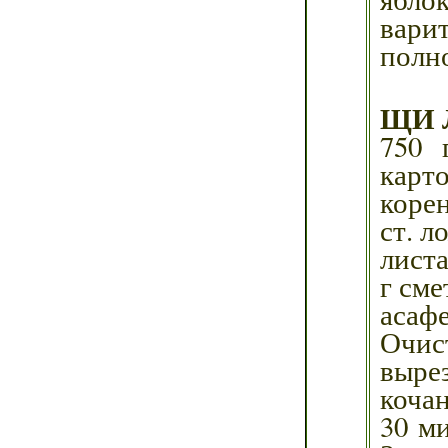
вари
полн
ЩИ 
750 
карт
корен
ст. л
листа
г сме
асафе
Очис
выре
кочан
30 м