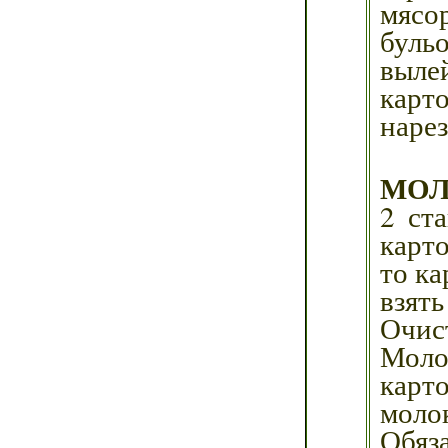
мясо
буль
вылей
карт
наре
МОЛ
2 ст
карто
то к
взять
Очис
Моло
карт
моло
Обяза