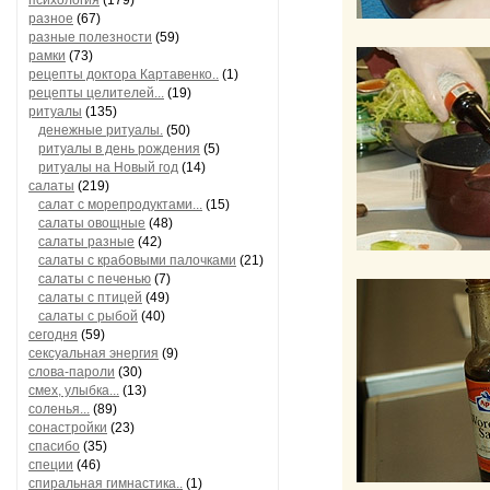
психология
(179)
разное
(67)
разные полезности
(59)
рамки
(73)
рецепты доктора Картавенко..
(1)
рецепты целителей...
(19)
ритуалы
(135)
денежные ритуалы.
(50)
ритуалы в день рождения
(5)
ритуалы на Новый год
(14)
салаты
(219)
салат с морепродуктами...
(15)
салаты овощные
(48)
салаты разные
(42)
салаты с крабовыми палочками
(21)
салаты с печенью
(7)
салаты с птицей
(49)
салаты с рыбой
(40)
сегодня
(59)
сексуальная энергия
(9)
слова-пароли
(30)
смех, улыбка...
(13)
соленья...
(89)
сонастройки
(23)
спасибо
(35)
специи
(46)
спиральная гимнастика..
(1)