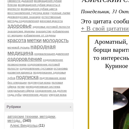
свежести дыхания
возвращения зубам
блеска
возвращения зубам красоты и
крепости
возвращения зубам цвета
Понедельник, 31 Окт
восстановление тургора кожи
гусиные лапки
древнерусские знахари
естественные
Это цитата соо
методы оздоровления
женская красота
здоровье
здоровье ротовой полости
+
В свой цитатни
знахарские приемы
знахарство
избавление
от морщин
избавление от седины
метки
красота
молодость
Ароматный, 
народная
мочевой пузырь
борщи варить
медицина
нормализация давления
то интересны
оздоровление
оздоровление
Куриное 
позвоночника
оздоровление ротовой
полости
оздоровление суставов
остановка
развития кариеса
поддержание здоровья
подписка
зубов
подтягивание кожи
без операции
подтянутая кожа
половая
сфера
почки
репродуктивная система
сексуальная сфера
сохранение на долгие
годы зубы
укрепление десен
упругая кожа
Рубрики
-
авторские техники, методики,
методы..
(340)
Алекс Виндгольц
(11)