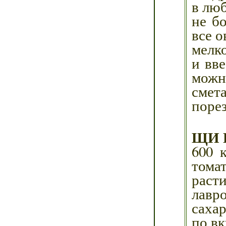
в люб
не б
все о
мелко
и вв
можн
смет
поре
ЩИ 
600 
том
расти
лавро
саха
по в