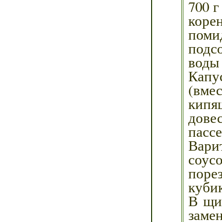
700 г
коре
помид
подсо
воды
Капу
(вме
кипя
дов
пасс
Вари
соус
поре
кубик
В щи
замен