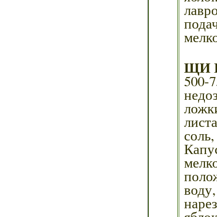
лавро
подач
мелк
ЩИ 
500-
недо
ложк
листа
соль,
Капус
мелк
поло
воду
наре
ябло