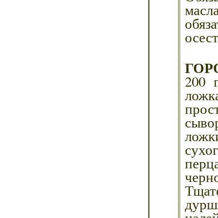
масла
обяз
осест
ГОР
200 
ложк
прос
сывор
ложк
сухог
перца
черно
Тщат
дурш
налей