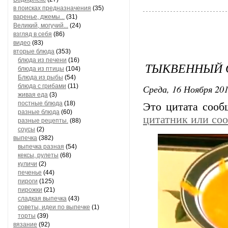
в поисках предназначения
(35)
варенье, джемы...
(31)
Великий, могучий...
(24)
взгляд в себя
(86)
видео
(83)
вторые блюда
(353)
блюда из печени
(16)
ТЫКВЕННЫЙ 
блюда из птицы
(104)
Блюда из рыбы
(54)
блюда с грибами
(11)
Среда, 16 Ноября 201
живая еда
(3)
постные блюда
(18)
Это цитата соо
разные блюда
(60)
цитатник или со
разные рецепты.
(88)
соусы
(2)
выпечка
(382)
выпечка разная
(54)
кексы, рулеты
(68)
куличи
(2)
печенье
(44)
пироги
(125)
пирожки
(21)
сладкая выпечка
(43)
советы, идеи по выпечке
(1)
торты
(39)
вязание
(92)