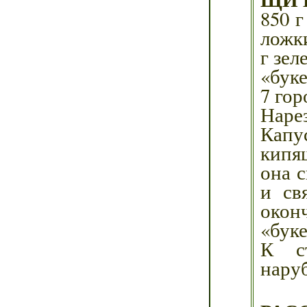
850 г
ложки
г зел
«буке
7 гор
Наре
Капу
кипящ
она 
и св
окон
«буке
К ст
нару