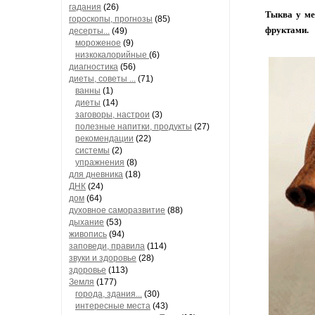
гадания
(26)
Тыква у ме
гороскопы, прогнозы
(85)
фруктами.
десерты...
(49)
мороженое
(9)
низкокалорийные
(6)
диагностика
(56)
диеты, советы ...
(71)
ванны
(1)
диеты
(14)
заговоры, настрои
(3)
полезные напитки, продукты
(27)
рекомендации
(22)
системы
(2)
упражнения
(8)
для дневника
(18)
ДНК
(24)
дом
(64)
духовное саморазвитие
(88)
дыхание
(53)
живопись
(94)
заповеди, правила
(114)
звуки и здоровье
(28)
здоровье
(113)
Земля
(177)
города, здания...
(30)
интересные места
(43)