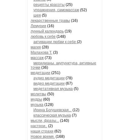
рецепты красоты
(25)
упражнения, самомассаж
(52)
шея
(5)
лекарственные травы
(16)
Лемурия
(16)
лунный календарь
(19)
любовь к себе
(148)
активации любви к себе
(2)
магия
(28)
Малахова Т.
(3)
массаж
(73)
меридианы. акупунктура, активные
точки
(36)
медитации
(251)
аудио медитации
(78)
видео медитации
(67)
медетативная музыка
(5)
молитвы
(50)
мудры
(60)
музыка
(128)
Ирина Богушевская...
(12)
классическая музыка
(7)
мысли, фразы...
(140)
настрои..
(2)
наши страхи
(62)
Новое время.
(168)