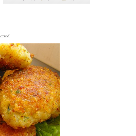
ство!
]