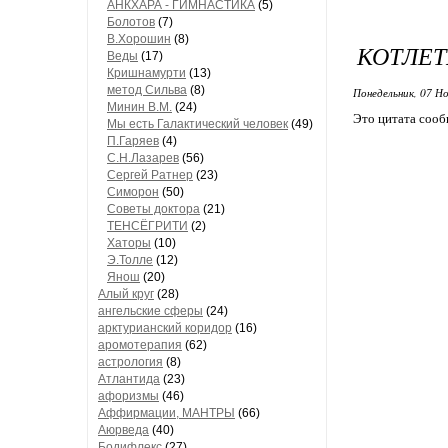
АНКХАРА - ГИМНАСТИКА
(5)
Болотов
(7)
В.Хорошин
(8)
КОТЛЕ
Веды
(17)
Кришнамурти
(13)
метод Сильва
(8)
Понедельник, 07 Но
Минин В.М.
(24)
Это цитата соо
Мы есть Галактический человек
(49)
П.Гаряев
(4)
С.Н.Лазарев
(56)
Сергей Ратнер
(23)
Симорон
(50)
Советы доктора
(21)
ТЕНСЁГРИТИ
(2)
Хаторы
(10)
Э.Толле
(12)
Янош
(20)
Алый круг
(28)
ангельские сферы
(24)
арктурианский коридор
(16)
аромотерапия
(62)
астрология
(8)
Атлантида
(23)
афоризмы
(46)
Аффирмации, МАНТРЫ
(66)
Аюрведа
(40)
Бодифлекс
(27)