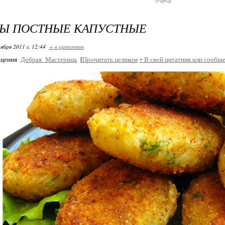
ТЫ ПОСТНЫЕ КАПУСТНЫЕ
ября 2011 г. 12:44
+ в цитатник
бщения
Добрая_Мастерица
[
Прочитать целиком
+
В свой цитатник или сообще