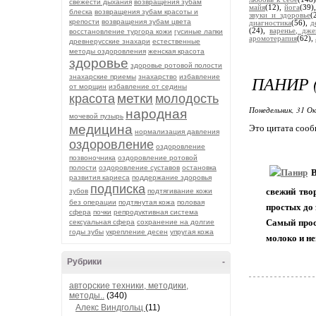
свежести дыхания
возвращения зубам
майя
(12),
йога
(39)
блеска
возвращения зубам красоты и
звуки и здоровье
(
крепости
возвращения зубам цвета
диагностика
(56),
д
(24),
варенье, дже
восстановление тургора кожи
гусиные лапки
аромотерапия
(62),
древнерусские знахари
естественные
методы оздоровления
женская красота
здоровье
здоровье ротовой полости
ПАНИР 
знахарские приемы
знахарство
избавление
от морщин
избавление от седины
метки
красота
молодость
Понедельник, 31 О
народная
мочевой пузырь
медицина
Это цитата соо
нормализация давления
оздоровление
оздоровление
позвоночника
оздоровление ротовой
полости
оздоровление суставов
остановка
В
развития кариеса
поддержание здоровья
подписка
свежий тво
зубов
подтягивание кожи
без операции
подтянутая кожа
половая
простых до 
сфера
почки
репродуктивная система
Самый прос
сексуальная сфера
сохранение на долгие
годы зубы
укрепление десен
упругая кожа
молоко и не
Рубрики
-
авторские техники, методики,
методы..
(340)
Алекс Виндгольц
(11)