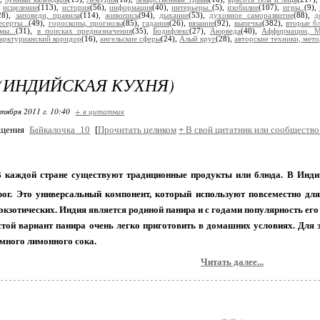
,
исцеление
(113),
история
(56),
информация
(40),
интерьеры..
(5),
изобилие
(107),
игры..
(9),
28),
заповеди, правила
(114),
живопись
(94),
дыхание
(53),
духовное саморазвитие
(88),
д
есерты...
(49),
гороскопы, прогнозы
(85),
гадания
(26),
вязание
(92),
выпечка
(382),
вторые б
мы...
(31),
в поисках предназначения
(35),
Бодифлекс
(27),
Аюрведа
(40),
Аффирмации, 
арктурианский коридор
(16),
ангельские сферы
(24),
Алый круг
(28),
авторские техники, мето
(ИНДИЙСКАЯ КУХНЯ)
ктября 2011 г. 10:40
+ в цитатник
бщения
Байкалочка_10
[
Прочитать целиком
+
В свой цитатник или сообщество
 каждой стране существуют традиционные продукты или блюда. В Индии
рог. Это универсальный компонент, который используют повсеместно дл
экзотических. Индия является родиной панира и с годами популярность его 
той вариант панира очень легко приготовить в домашних условиях. Для э
много лимонного сока.
Читать далее...