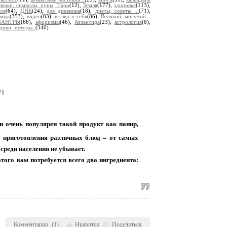
знаки, символы, руны, Таро
(12),
Земля
(177),
здоровье
(113),
ом
(64),
ДНК
(24),
для дневника
(18),
диеты, советы ...
(71),
люда
(353),
видео
(83),
взгляд в себя
(86),
Великий, могучий...
МАНТРЫ
(66),
афоризмы
(46),
Атлантида
(23),
астрология
(8),
дики, методы..
(340)
!
]
 очень популярен такой продукт как панир,
я приготовления различных блюд – от самых
среди населения не убывает.
того вам потребуется всего два ингредиента:
Комментарии
(
1
)
Нравится
Поделиться