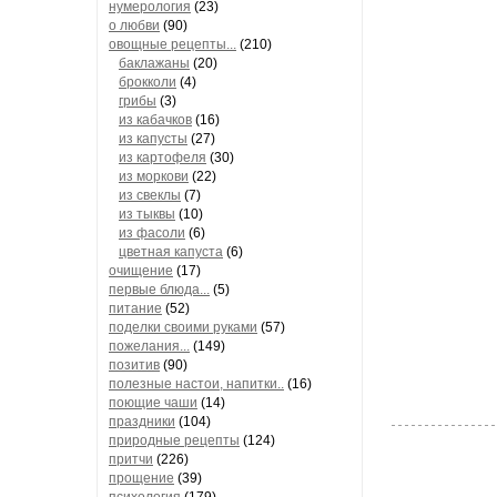
нумерология
(23)
о любви
(90)
овощные рецепты...
(210)
баклажаны
(20)
брокколи
(4)
грибы
(3)
из кабачков
(16)
из капусты
(27)
из картофеля
(30)
из моркови
(22)
из свеклы
(7)
из тыквы
(10)
из фасоли
(6)
цветная капуста
(6)
очищение
(17)
первые блюда...
(5)
питание
(52)
поделки своими руками
(57)
пожелания...
(149)
позитив
(90)
полезные настои, напитки..
(16)
поющие чаши
(14)
праздники
(104)
природные рецепты
(124)
притчи
(226)
прощение
(39)