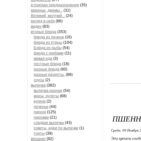
в поисках предназначения
(35)
варенье, джемы...
(31)
Великий, могучий...
(24)
взгляд в себя
(86)
видео
(83)
вторые блюда
(353)
блюда из печени
(16)
блюда из птицы
(104)
Блюда из рыбы
(54)
блюда с грибами
(11)
живая еда
(3)
постные блюда
(18)
разные блюда
(60)
разные рецепты.
(88)
соусы
(2)
выпечка
(382)
выпечка разная
(54)
кексы, рулеты
(68)
куличи
(2)
печенье
(44)
пироги
(125)
ПШЕННА
пирожки
(21)
сладкая выпечка
(43)
советы, идеи по выпечке
(1)
Среда, 09 Ноября 2
торты
(39)
Это цитата соо
вязание
(92)