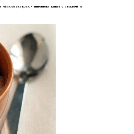
 и лёгкий завтрак - пшенная каша с тыквой и