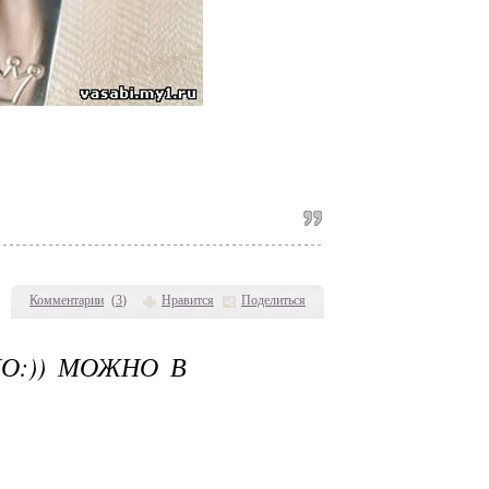
Комментарии
(
3
)
Нравится
Поделиться
О:)) МОЖНО В