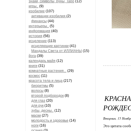
знаки, символы, руны, Таро
(12)
игры..
(9)
изобилие
(107)
активации изобилия
(2)
финансы
(44)
интерьеры..
(5)
информация
(40)
история
(56)
исцеление
(113)
исцеляющие картинки
(41)
Мандалы Света от ИЛЛИАНЫ
(15)
йога
(39)
календарь майя
(12)
книги
(31)
комнатные растения...
(29)
космос
(11)
красота тела и лица
(217)
биоритмы
(5)
волосы
(8)
КРАСНА
второй подбородок
(8)
для глаз
(20)
РОЖДЕС
для рук
(10)
зубы, десны..
(12)
маски
(27)
Вторник, 15 Ноябр
молодость и здоровье
(14)
ноги
(16)
Это цитата соо
осанка
(3)