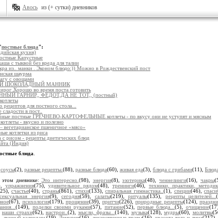
Авось
из (+ сутки) дневников
"
постные блюда
":
дийская кухня)
постные Капустные
аша с тыквой без вреда для талии
кра из.. манки . Эконом блюдо:)) Можно в Рождественский пост
нская шаурма
агу с овощами
Й ШОКОЛАДНЫЙ МАННИК
ирог Хорошо во время поста готовить
НЫЙ ГАРНИР,, ФЕДОТ,ДА НЕ ТОТ,, (постный)
котлеты
о рецептов для постного стола...
 сладости в пост..
бные постные ГРЕЧНЕВО-КАРТОФЕЛЬНЫЕ котлеты - по вкусу они не уступят и мясным
котлеты - вкусно и полезно
— вегетарианское пшеничное «мясо»
ые котлетки из риса
 с рисом - рецепты диетических блюд
йта (Индия)
остные блюда
.
:
соусы
(2),
разные рецепты.
(88),
разные блюда
(60),
живая еда
(3),
блюда с грибами
(11),
Блюд
 этом дневнике:
Это интересно.
(98),
энергия
(8),
эзотерика
(48),
ченнелинги
(16),
чакры
(
),
упражнения
(75),
удивительное рядом
(48),
тренинги
(46),
техники, практики, методик
(25),
счастье
(40),
страны
(861),
стихи
(133),
спиральная гимнастика..
(1),
специи
(46),
спаси
сексуальная энергия
(9),
сегодня
(59),
салаты
(219),
ритуалы
(135),
рецепты целителей...
зное
(67),
психология
(179),
прощение
(39),
притчи
(226),
природные рецепты
(124),
праздн
ания...
(149),
поделки своими руками
(57),
питание
(52),
первые блюда...
(5),
очищение
(17
,
наши страхи
(62),
настрои..
(2),
мысли, фразы...
(140),
музыка
(128),
мудры
(60),
молитвы
(5
),
лунный календарь
(19),
Лемурия
(16),
лекарственные травы
(16),
красота тела и лица
(217)