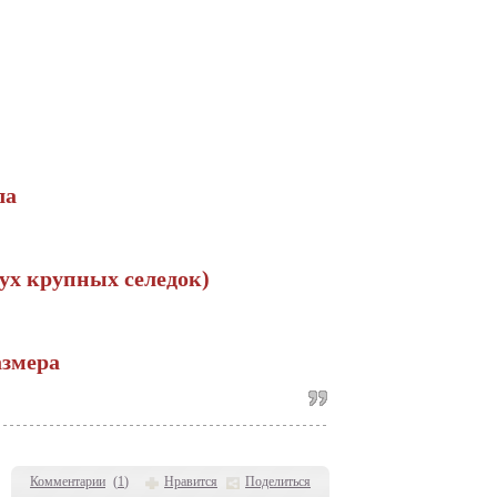
ла
вух крупных селедок)
азмера
Комментарии
(
1
)
Нравится
Поделиться