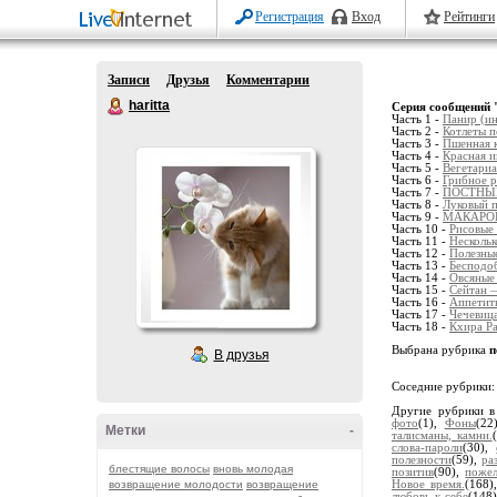
Регистрация
Вход
Рейтинги
Записи
Друзья
Комментарии
haritta
Серия сообщений 
Часть 1 -
Панир (ин
Часть 2 -
Котлеты 
Часть 3 -
Пшенная к
Часть 4 -
Красная и
Часть 5 -
Вегетариа
Часть 6 -
Грибное р
Часть 7 -
ПОСТНЫ
Часть 8 -
Луковый п
Часть 9 -
МАКАРОН
Часть 10 -
Рисовые 
Часть 11 -
Нескольк
Часть 12 -
Полезные
Часть 13 -
Бесподо
Часть 14 -
Овсяные 
Часть 15 -
Сейтан 
Часть 16 -
Аппетитн
Часть 17 -
Чечевица
Часть 18 -
Кхира Ра
Выбрана рубрика
п
В друзья
Соседние рубрики
Другие рубрики в
фото
(1),
Фоны
(22
Метки
-
талисманы, камни.
слова-пароли
(30),
полезности
(59),
ра
блестящие волосы
вновь молодая
позитив
(90),
пожел
возвращение молодости
возвращение
Новое время.
(168)
любовь к себе
(148