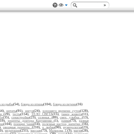
а из рыбы
(54),
блюда из птицы
(104),
блюда из печени
(16)
54),
цитаты
(91),
цигун
(24),
хорошего времени суток
(128),
и..
(29),
тесты
(154),
ТЕЛО СВЕТА
(15),
танец живота
(11),
бо
(35),
сонастройки
(23),
соленья...
(89),
смех, улыбка...
(13),
(19),
рецепты доктора Картавенко..
(1),
рамки
(73),
разные
ики
(104),
поющие чаши
(14),
полезные настои, напитки..
(16),
),
овощные рецепты...
(210),
о любви
(90),
нумерология
(23),
0),
медитации
(251),
массаж
(73),
Малахова Т.
(3),
магия
(28),
,
космос
(11),
комнатные растения...
(29),
книги
(31),
календарь