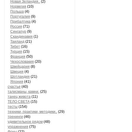
Новая Зеландия..
(2)
Норвегия
(10)
Польша
(4)
Португалия
(9)
Прибалтика
(4)
Россия
(71)
Сингапур
(9)
Скандинавия
(1)
Таиланд
(21)
Тибет
(16)
Турция
(15)
Франция
(50)
Чехословакия
(20)
Швейцария
(8)
Швеция
(4)
Шотландия
(21)
Япония
(41)
счастье
(40)
талисманы, камни.
(25)
танец живота
(11)
ТЕЛО СВЕТА
(15)
тесты
(154)
техники, практики, методики..
(29)
тренинги
(46)
удивительное рядом
(48)
упражнения
(75)
Фоны
(22)