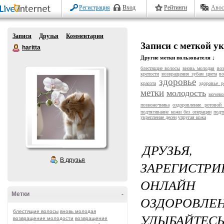
Регистрация
Вход
Рейтинги
Авос
Записи
Друзья
Комментарии
Записи с меткой ук
haritta
Другие метки пользователя ↓
блестящие волосы
вновь молодая
во
крепости
возвращения зубам цвета
во
здоровье
красота
здоровье р
метки
молодость
мочево
позвоночника
оздоровление ротовой
подтягивание кожи без операции
подт
укрепление десен
упругая кожа
ДРУЗЬЯ
В друзья
ЗАРЕГИСТР
ОНЛАЙН 
Метки
-
ОЗДОРОВЛЕН
блестящие волосы
вновь молодая
УЛЫБАЙТЕСЬ 
возвращение молодости
возвращение