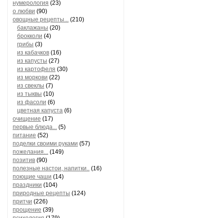
нумерология
(23)
о любви
(90)
овощные рецепты...
(210)
баклажаны
(20)
брокколи
(4)
грибы
(3)
из кабачков
(16)
из капусты
(27)
из картофеля
(30)
из моркови
(22)
из свеклы
(7)
из тыквы
(10)
из фасоли
(6)
цветная капуста
(6)
очищение
(17)
первые блюда...
(5)
питание
(52)
поделки своими руками
(57)
пожелания...
(149)
позитив
(90)
полезные настои, напитки..
(16)
поющие чаши
(14)
праздники
(104)
природные рецепты
(124)
притчи
(226)
прощение
(39)