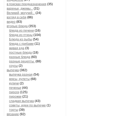
в поисках предназначения
(35)
варенье, джемы...
(31)
Великий, могучий...
(24)
взгляд в себя
(86)
видео
(83)
вторые блюда
(353)
блюда из печени
(16)
блюда из птицы
(104)
Блюда из рыбы
(54)
блюда с грибами
(11)
живая еда
(3)
постные блюда
(18)
разные блюда
(60)
разные рецепты.
(88)
соусы
(2)
выпечка
(382)
выпечка разная
(54)
кексы, рулеты
(68)
куличи
(2)
печенье
(44)
пироги
(125)
пирожки
(21)
сладкая выпечка
(43)
советы, идеи по выпечке
(1)
торты
(39)
вязание
(92)