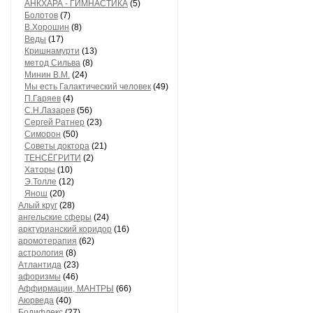
АНКХАРА - ГИМНАСТИКА
(5)
Болотов
(7)
В.Хорошин
(8)
Веды
(17)
Кришнамурти
(13)
метод Сильва
(8)
Минин В.М.
(24)
Мы есть Галактический человек
(49)
П.Гаряев
(4)
С.Н.Лазарев
(56)
Сергей Ратнер
(23)
Симорон
(50)
Советы доктора
(21)
ТЕНСЁГРИТИ
(2)
Хаторы
(10)
Э.Толле
(12)
Янош
(20)
Алый круг
(28)
ангельские сферы
(24)
арктурианский коридор
(16)
аромотерапия
(62)
астрология
(8)
Атлантида
(23)
афоризмы
(46)
Аффирмации, МАНТРЫ
(66)
Аюрведа
(40)
Бодифлекс
(27)