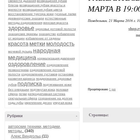
свежести дыхания
возвращения зубам
МАРТА В 19:0
блеска
возвращения зубам красоты и
крепости
возвращения зубам цвета
восстановление тургора кожи
гусиные лапки
древнерусские знахари
естественные
Понедельник, 21 Марта 2016 г. 1
методы оздоровления
женская красота
здоровье
shop.r
здоровье ротовой полости
знахарские приемы
знахарство
избавление
по
от морщин
избавление от седины
метки
красота
молодость
народная
мочевой пузырь
медицина
нормализация давления
оздоровление
оздоровление
позвоночника
оздоровление ротовой
полости
оздоровление суставов
остановка
развития кариеса
поддержание здоровья
подписка
зубов
подтягивание кожи
Процитировано
1 раз
без операции
подтянутая кожа
половая
сфера
почки
репродуктивная система
сексуальная сфера
сохранение на долгие
годы зубы
укрепление десен
упругая кожа
Страницы:
Рубрики
-
авторские техники, методики,
методы..
(340)
Алекс Виндгольц
(11)