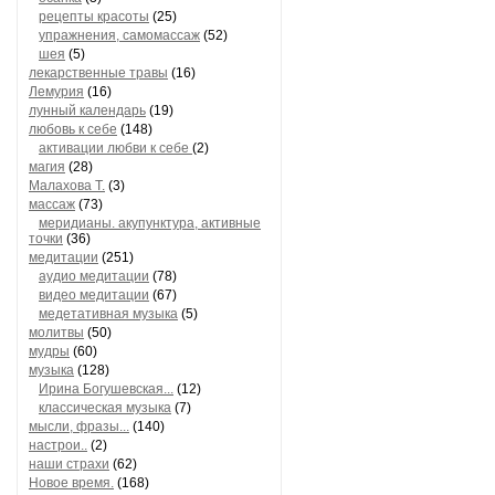
рецепты красоты
(25)
упражнения, самомассаж
(52)
шея
(5)
лекарственные травы
(16)
Лемурия
(16)
лунный календарь
(19)
любовь к себе
(148)
активации любви к себе
(2)
магия
(28)
Малахова Т.
(3)
массаж
(73)
меридианы. акупунктура, активные
точки
(36)
медитации
(251)
аудио медитации
(78)
видео медитации
(67)
медетативная музыка
(5)
молитвы
(50)
мудры
(60)
музыка
(128)
Ирина Богушевская...
(12)
классическая музыка
(7)
мысли, фразы...
(140)
настрои..
(2)
наши страхи
(62)
Новое время.
(168)