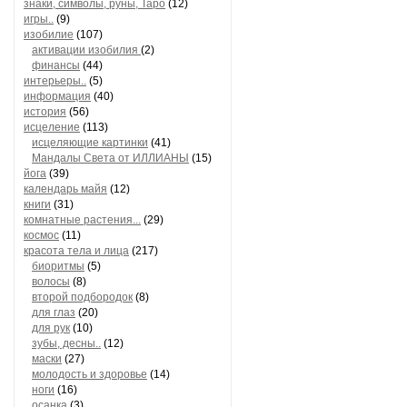
знаки, символы, руны, Таро
(12)
игры..
(9)
изобилие
(107)
активации изобилия
(2)
финансы
(44)
интерьеры..
(5)
информация
(40)
история
(56)
исцеление
(113)
исцеляющие картинки
(41)
Мандалы Света от ИЛЛИАНЫ
(15)
йога
(39)
календарь майя
(12)
книги
(31)
комнатные растения...
(29)
космос
(11)
красота тела и лица
(217)
биоритмы
(5)
волосы
(8)
второй подбородок
(8)
для глаз
(20)
для рук
(10)
зубы, десны..
(12)
маски
(27)
молодость и здоровье
(14)
ноги
(16)
осанка
(3)