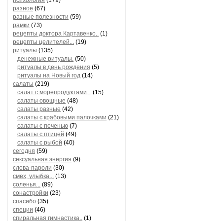
психология
(179)
разное
(67)
разные полезности
(59)
рамки
(73)
рецепты доктора Картавенко..
(1)
рецепты целителей...
(19)
ритуалы
(135)
денежные ритуалы.
(50)
ритуалы в день рождения
(5)
ритуалы на Новый год
(14)
салаты
(219)
салат с морепродуктами...
(15)
салаты овощные
(48)
салаты разные
(42)
салаты с крабовыми палочками
(21)
салаты с печенью
(7)
салаты с птицей
(49)
салаты с рыбой
(40)
сегодня
(59)
сексуальная энергия
(9)
слова-пароли
(30)
смех, улыбка...
(13)
соленья...
(89)
сонастройки
(23)
спасибо
(35)
специи
(46)
спиральная гимнастика..
(1)