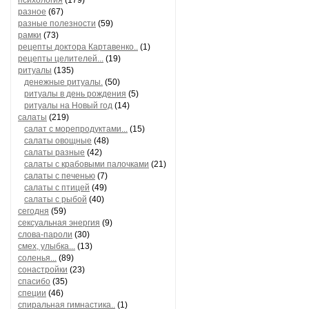
психология
(179)
разное
(67)
разные полезности
(59)
рамки
(73)
рецепты доктора Картавенко..
(1)
рецепты целителей...
(19)
ритуалы
(135)
денежные ритуалы.
(50)
ритуалы в день рождения
(5)
ритуалы на Новый год
(14)
салаты
(219)
салат с морепродуктами...
(15)
салаты овощные
(48)
салаты разные
(42)
салаты с крабовыми палочками
(21)
салаты с печенью
(7)
салаты с птицей
(49)
салаты с рыбой
(40)
сегодня
(59)
сексуальная энергия
(9)
слова-пароли
(30)
смех, улыбка...
(13)
соленья...
(89)
сонастройки
(23)
спасибо
(35)
специи
(46)
спиральная гимнастика..
(1)