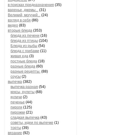
в поисках предназначения
(35)
варенье, джемы...
(31)
Великий, могучий...
(24)
взгляд в себя
(86)
видео
(83)
вторые блюда
(353)
блюда из печени
(16)
блюда из птицы
(104)
Блюда из рыбы
(54)
блюда с грибами
(11)
живая еда
(3)
постные блюда
(18)
разные блюда
(60)
разные рецепты.
(88)
соусы
(2)
выпечка
(382)
выпечка разная
(54)
кексы, рулеты
(68)
куличи
(2)
печенье
(44)
пироги
(125)
пирожки
(21)
сладкая выпечка
(43)
советы, идеи по выпечке
(1)
торты
(39)
вязание
(92)