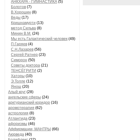
АНКХАРА - ГИМНАСТИКА
(5)
Болотов
(7)
В.Хорошин
(8)
Веды
(17)
Кришнамурти
(13)
метод Сильва
(8)
Минин В.М.
(24)
Мы есть Галактический человек
(49)
П.Гаряев
(4)
С.Н.Лазарев
(56)
Сергей Ратнер
(23)
Симорон
(50)
Советы доктора
(21)
ТЕНСЁГРИТИ
(2)
Хаторы
(10)
Э.Толле
(12)
Янош
(20)
Алый круг
(28)
ангельские сферы
(24)
арктурианский коридор
(16)
аромотерапия
(62)
астрология
(8)
Атлантида
(23)
афоризмы
(46)
Аффирмации, МАНТРЫ
(66)
Аюрведа
(40)
Бодифлекс
(27)