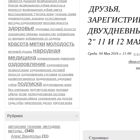
свежести дыхания
возвращения зубам
ДРУЗЬЯ
блеска
возвращения зубам красоты и
крепости
возвращения зубам цвета
восстановление тургора кожи
гусиные лапки
ЗАРЕГИСТР
древнерусские знахари
естественные
методы оздоровления
женская красота
здоровье
ДВУХДНЕВН
здоровье ротовой полости
знахарские приемы
знахарство
избавление
2" 11 И 12 МА
от морщин
избавление от седины
метки
красота
молодость
народная
мочевой пузырь
Среда, 04 Мая 2016 г. 11:00
+ в
медицина
нормализация давления
shop.
оздоровление
оздоровление
по
позвоночника
оздоровление ротовой
полости
оздоровление суставов
остановка
развития кариеса
поддержание здоровья
подписка
зубов
подтягивание кожи
без операции
подтянутая кожа
половая
сфера
почки
репродуктивная система
сексуальная сфера
сохранение на долгие
годы зубы
укрепление десен
упругая кожа
Рубрики
-
авторские техники, методики,
методы..
(340)
Алекс Виндгольц
(11)
Страницы: