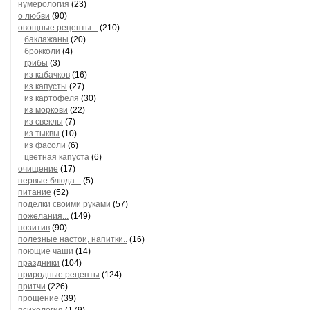
нумерология
(23)
о любви
(90)
овощные рецепты...
(210)
баклажаны
(20)
брокколи
(4)
грибы
(3)
из кабачков
(16)
из капусты
(27)
из картофеля
(30)
из моркови
(22)
из свеклы
(7)
из тыквы
(10)
из фасоли
(6)
цветная капуста
(6)
очищение
(17)
первые блюда...
(5)
питание
(52)
поделки своими руками
(57)
пожелания...
(149)
позитив
(90)
полезные настои, напитки..
(16)
поющие чаши
(14)
праздники
(104)
природные рецепты
(124)
притчи
(226)
прощение
(39)