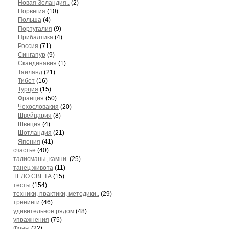
Новая Зеландия..
(2)
Норвегия
(10)
Польша
(4)
Португалия
(9)
Прибалтика
(4)
Россия
(71)
Сингапур
(9)
Скандинавия
(1)
Таиланд
(21)
Тибет
(16)
Турция
(15)
Франция
(50)
Чехословакия
(20)
Швейцария
(8)
Швеция
(4)
Шотландия
(21)
Япония
(41)
счастье
(40)
талисманы, камни.
(25)
танец живота
(11)
ТЕЛО СВЕТА
(15)
тесты
(154)
техники, практики, методики..
(29)
тренинги
(46)
удивительное рядом
(48)
упражнения
(75)
Фоны
(22)