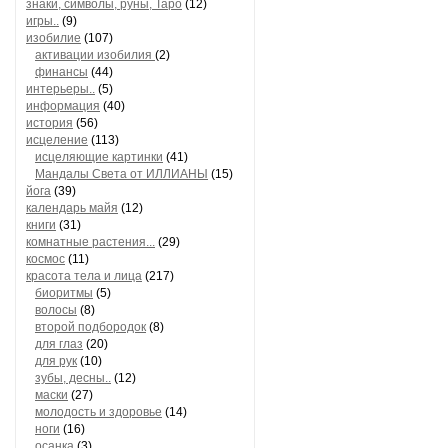
знаки, символы, руны, Таро
(12)
игры..
(9)
изобилие
(107)
активации изобилия
(2)
финансы
(44)
интерьеры..
(5)
информация
(40)
история
(56)
исцеление
(113)
исцеляющие картинки
(41)
Мандалы Света от ИЛЛИАНЫ
(15)
йога
(39)
календарь майя
(12)
книги
(31)
комнатные растения...
(29)
космос
(11)
красота тела и лица
(217)
биоритмы
(5)
волосы
(8)
второй подбородок
(8)
для глаз
(20)
для рук
(10)
зубы, десны..
(12)
маски
(27)
молодость и здоровье
(14)
ноги
(16)
осанка
(3)