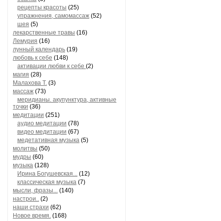
рецепты красоты
(25)
упражнения, самомассаж
(52)
шея
(5)
лекарственные травы
(16)
Лемурия
(16)
лунный календарь
(19)
любовь к себе
(148)
активации любви к себе
(2)
магия
(28)
Малахова Т.
(3)
массаж
(73)
меридианы. акупунктура, активные
точки
(36)
медитации
(251)
аудио медитации
(78)
видео медитации
(67)
медетативная музыка
(5)
молитвы
(50)
мудры
(60)
музыка
(128)
Ирина Богушевская...
(12)
классическая музыка
(7)
мысли, фразы...
(140)
настрои..
(2)
наши страхи
(62)
Новое время.
(168)