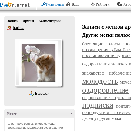
Регистрация
Вход
Рейтинги
Авос
Записи
Друзья
Комментарии
Записи с меткой д
haritta
Другие метки пользо
блестящие волосы
вно
возвращения зубам бле
восстановление тургор
оздоровления
женская 
знахарство
избавлен
молодость
моче
оздоровление
В друзья
оздоровление суставо
подписка
подтяг
репродуктивная систем
Метки
-
десен
упругая кожа
блестящие волосы
вновь молодая
возвращение молодости
возвращение