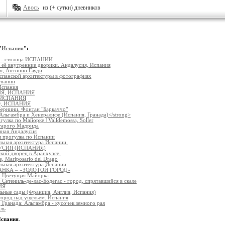
Авось
из (+ сутки) дневников
"
Испания
":
- столица ИСПАНИИ
 её внутренние дворики. Андалусия, Испания
я, Антонио Гауди
спанской архитектуры в фотографиях
спании
Испания
Я, ИСПАНИЯ
 ИСПАНИЯ
, ИСПАНИЯ
Бернини. Фонтан "Баркаччо"
Альгамбра и Хенералифе (Испания, Гранада)</strong>
улка по Майорке | Valldemossa, Soller
старого Мадрида
зная Андалусия
я прогулка по Испании
льная архитектура Испании.
СИЯ (ИСПАНИЯ)
кий дворец в Аранхуэсе.
, Mariposario del Drago
льная архитектура Испании
НКА – «ЗОЛОТОЙ ГОРОД»
. Цветущая Майорка
 Сетениль-де-лас-Бодегас - город, спрятавшийся в скале
ИЯ
ьные сады (Франция, Англия, Испания)
город над ущельем. Испания
 Гранада: Альгамбра - кусочек земного рая
эль
спания
.