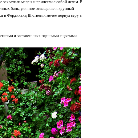
е захватили мавры и принесли с собой ислам. В
венных бань, уличное освещение и крупный
я и Фердинанд III огнем и мечем вернул веру в
тениями и заставленных горшками с цветами.