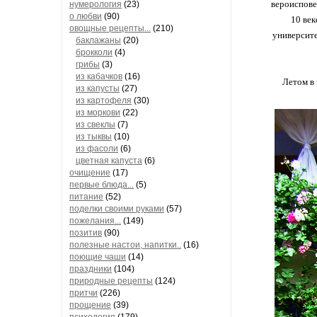
вероиспове
нумерология
(23)
о любви
(90)
10 век
овощные рецепты...
(210)
университе
баклажаны
(20)
брокколи
(4)
грибы
(3)
из кабачков
(16)
Летом в 
из капусты
(27)
из картофеля
(30)
из моркови
(22)
из свеклы
(7)
из тыквы
(10)
из фасоли
(6)
цветная капуста
(6)
очищение
(17)
первые блюда...
(5)
питание
(52)
поделки своими руками
(57)
пожелания...
(149)
позитив
(90)
полезные настои, напитки..
(16)
поющие чаши
(14)
праздники
(104)
природные рецепты
(124)
притчи
(226)
прощение
(39)