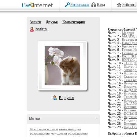
Регистрация
Вход
Рейтинги
Записи
Друзья
Комментарии
haritta
Серия сообщений 
Часть 1 -
Мадрид
Часть 2 -
МАДРИД 
Часть 3 -
Кордова и
Часть 4 -
Парк Гуэл
Часть 5 -
Красота и
Часть 6 -
Города И
Часть 7 -
Севилья, 
Часть 8 -
ВАЛЕНСИ
Часть 9 -
БУРГОС,
Часть 10 -
ТОЛЕДО
Часть 11 -
Пьетро 
Часть 12 -
<strong>
Часть 13 -
Фотопрог
Часть 14 -
Сказки 
Часть 15 -
Такая ра
Часть 16 -
Вечерня
Часть 17 -
Изумите
Часть 18 -
АНДАЛУ
Часть 19 -
Королевс
Часть 20 -
Тенерифе
В друзья
Часть 21 -
Изумите
Часть 22 -
САЛАМА
Часть 23 -
Испания
Часть 24 -
Испания:
Часть 25 -
ИСПАН
Часть 26 -
Вертикал
Метки
-
Часть 27 -
Ронда - 
Часть 28 -
Испания,
Часть 29 -
Парк Гу
блестящие волосы
вновь молодая
возвращение молодости
возвращение
Выбрана рубрика
И