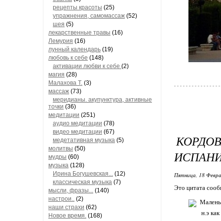
рецепты красоты
(25)
упражнения, самомассаж
(52)
шея
(5)
лекарственные травы
(16)
Лемурия
(16)
лунный календарь
(19)
любовь к себе
(148)
активации любви к себе
(2)
магия
(28)
Малахова Т.
(3)
массаж
(73)
меридианы. акупунктура, активные
точки
(36)
медитации
(251)
аудио медитации
(78)
видео медитации
(67)
КОРДО
медетативная музыка
(5)
молитвы
(50)
ИСПАН
мудры
(60)
музыка
(128)
Ирина Богушевская...
(12)
Пятница, 18 Февра
классическая музыка
(7)
Это цитата соо
мысли, фразы...
(140)
настрои..
(2)
Маленьк
наши страхи
(62)
н.э ка
Новое время.
(168)