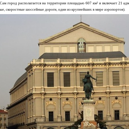
 Сам город располагается на территории площадью 607 км² и включает 21 
ные, скоростные шоссейные дороги, один из крупнейших в мире аэропортов).