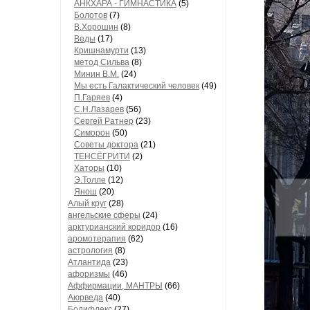
АНКХАРА - ГИМНАСТИКА
(5)
Болотов
(7)
В.Хорошин
(8)
Веды
(17)
Кришнамурти
(13)
метод Сильва
(8)
Минин В.М.
(24)
Мы есть Галактический человек
(49)
П.Гаряев
(4)
С.Н.Лазарев
(56)
Сергей Ратнер
(23)
Симорон
(50)
Советы доктора
(21)
ТЕНСЁГРИТИ
(2)
Хаторы
(10)
Э.Толле
(12)
Янош
(20)
Алый круг
(28)
ангельские сферы
(24)
арктурианский коридор
(16)
аромотерапия
(62)
астрология
(8)
Атлантида
(23)
афоризмы
(46)
Аффирмации, МАНТРЫ
(66)
Аюрведа
(40)
Бодифлекс
(27)