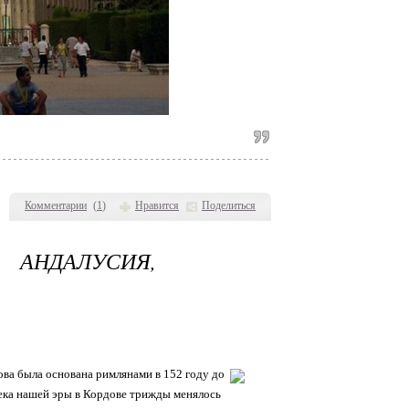
Комментарии
(
1
)
Нравится
Поделиться
 АНДАЛУСИЯ,
ова была основана римлянами в 152 году до
века нашей эры в Кордове трижды менялось