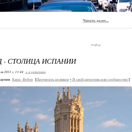
Читать далее...
 - СТОЛИЦА ИСПАНИИ
ля 2011 г. 13:44
+ в цитатник
бщения
Кира_Вебер
[
Прочитать целиком
+
В свой цитатник или сообщество!
]