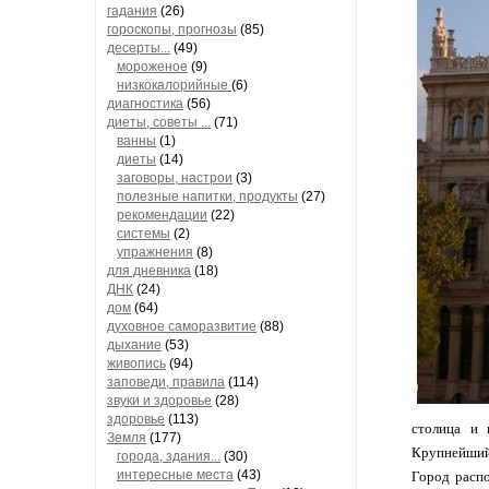
гадания
(26)
гороскопы, прогнозы
(85)
десерты...
(49)
мороженое
(9)
низкокалорийные
(6)
диагностика
(56)
диеты, советы ...
(71)
ванны
(1)
диеты
(14)
заговоры, настрои
(3)
полезные напитки, продукты
(27)
рекомендации
(22)
системы
(2)
упражнения
(8)
для дневника
(18)
ДНК
(24)
дом
(64)
духовное саморазвитие
(88)
дыхание
(53)
живопись
(94)
заповеди, правила
(114)
звуки и здоровье
(28)
здоровье
(113)
столица и 
Земля
(177)
Крупнейший 
города, здания...
(30)
интересные места
(43)
Город расп