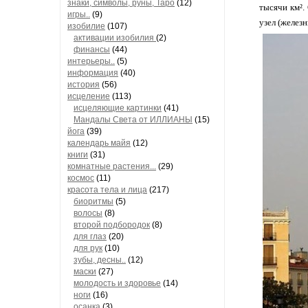
знаки, символы, руны, Таро
(12)
тысячи км².
игры..
(9)
узел (желез
изобилие
(107)
активации изобилия
(2)
финансы
(44)
интерьеры..
(5)
информация
(40)
история
(56)
исцеление
(113)
исцеляющие картинки
(41)
Мандалы Света от ИЛЛИАНЫ
(15)
йога
(39)
календарь майя
(12)
книги
(31)
комнатные растения...
(29)
космос
(11)
красота тела и лица
(217)
биоритмы
(5)
волосы
(8)
второй подбородок
(8)
для глаз
(20)
для рук
(10)
зубы, десны..
(12)
маски
(27)
молодость и здоровье
(14)
ноги
(16)
осанка
(3)