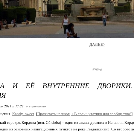
ДАЛЕЕ>
ВА И ЕЁ ВНУТРЕННИЕ ДВОРИКИ.
ИЯ
ля 2011 г. 17:22
+ в цитатник
бщения
Kandy_sweet
[
Прочитать целиком
+
В свой цитатник или сообщество!
]
ий городок Кордова (исп. Córdoba) – один из самых древних в Испании. Корд
к один из основных навигационных пунктов на реке Гвадалквивир. Со второго 