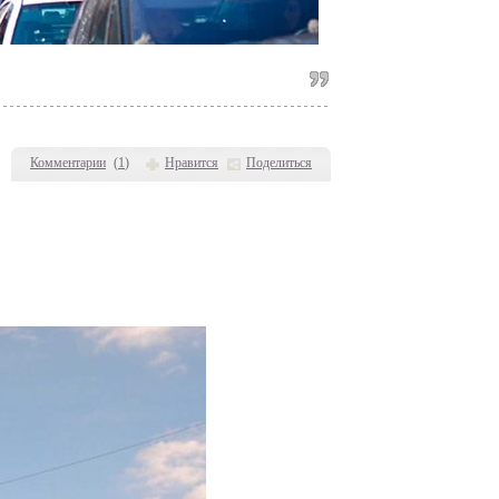
Комментарии
(
1
)
Нравится
Поделиться