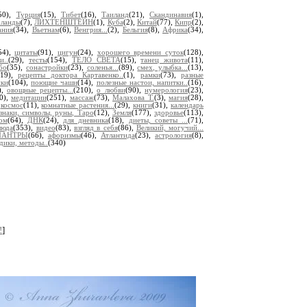
50),
Турция
(15),
Тибет
(16),
Таиланд
(21),
Скандинавия
(1),
ланды
(7),
ЛИХТЕНШТЕЙН
(1),
Куба
(2),
Китай
(77),
Кипр
(2),
ания
(34),
Вьетнам
(6),
Венгрия...
(2),
Бельгия
(8),
Африка
(34),
54),
цитаты
(91),
цигун
(24),
хорошего времени суток
(128),
и..
(29),
тесты
(154),
ТЕЛО СВЕТА
(15),
танец живота
(11),
бо
(35),
сонастройки
(23),
соленья...
(89),
смех, улыбка...
(13),
(19),
рецепты доктора Картавенко..
(1),
рамки
(73),
разные
ики
(104),
поющие чаши
(14),
полезные настои, напитки..
(16),
),
овощные рецепты...
(210),
о любви
(90),
нумерология
(23),
0),
медитации
(251),
массаж
(73),
Малахова Т.
(3),
магия
(28),
,
космос
(11),
комнатные растения...
(29),
книги
(31),
календарь
знаки, символы, руны, Таро
(12),
Земля
(177),
здоровье
(113),
ом
(64),
ДНК
(24),
для дневника
(18),
диеты, советы ...
(71),
люда
(353),
видео
(83),
взгляд в себя
(86),
Великий, могучий...
МАНТРЫ
(66),
афоризмы
(46),
Атлантида
(23),
астрология
(8),
дики, методы..
(340)
!
]