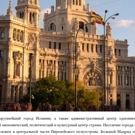
крупнейший город Испании, а также административный центр одноиме
экономический, политический и культурный центр страны. Население города 
оложен в центральной части Пиренейского полуострова. Большой Мадрид п