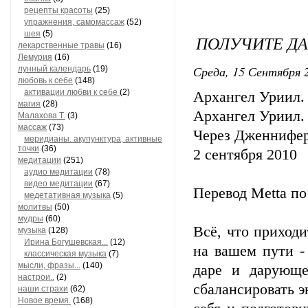
рецепты красоты
(25)
упражнения, самомассаж
(52)
шея
(5)
ПОЛУЧИТЕ Д
лекарственные травы
(16)
Лемурия
(16)
Среда, 15 Сентября 2
лунный календарь
(19)
любовь к себе
(148)
активации любви к себе
(2)
Архангел Уриил.
магия
(28)
Архангел Уриил.
Малахова Т.
(3)
массаж
(73)
Через Дженнифе
меридианы. акупунктура, активные
точки
(36)
2 сентября 2010
медитации
(251)
аудио медитации
(78)
видео медитации
(67)
Перевод Metta п
медетативная музыка
(5)
молитвы
(50)
мудры
(60)
Всё, что приходи
музыка
(128)
Ирина Богушевская...
(12)
на вашем пути -
классическая музыка
(7)
мысли, фразы...
(140)
даре и дарующе
настрои..
(2)
сбалансировать э
наши страхи
(62)
Новое время.
(168)