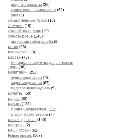
рецепты красоты
(25)
упражнения, самомассаж
(52)
шея
(5)
лекарственные травы
(16)
Лемурия
(16)
лунный календарь
(19)
любовь к себе
(148)
активации любви к себе
(2)
магия
(28)
Малахова Т.
(3)
массаж
(73)
меридианы. акупунктура, активные
точки
(36)
медитации
(251)
аудио медитации
(78)
видео медитации
(67)
медетативная музыка
(5)
молитвы
(50)
мудры
(60)
музыка
(128)
Ирина Богушевская...
(12)
классическая музыка
(7)
мысли, фразы...
(140)
настрои..
(2)
наши страхи
(62)
Новое время.
(168)