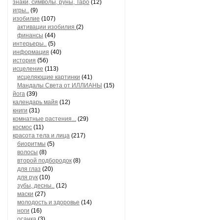
знаки, символы, руны, Таро
(12)
игры..
(9)
изобилие
(107)
активации изобилия
(2)
финансы
(44)
интерьеры..
(5)
информация
(40)
история
(56)
исцеление
(113)
исцеляющие картинки
(41)
Мандалы Света от ИЛЛИАНЫ
(15)
йога
(39)
календарь майя
(12)
книги
(31)
комнатные растения...
(29)
космос
(11)
красота тела и лица
(217)
биоритмы
(5)
волосы
(8)
второй подбородок
(8)
для глаз
(20)
для рук
(10)
зубы, десны..
(12)
маски
(27)
молодость и здоровье
(14)
ноги
(16)
осанка
(3)