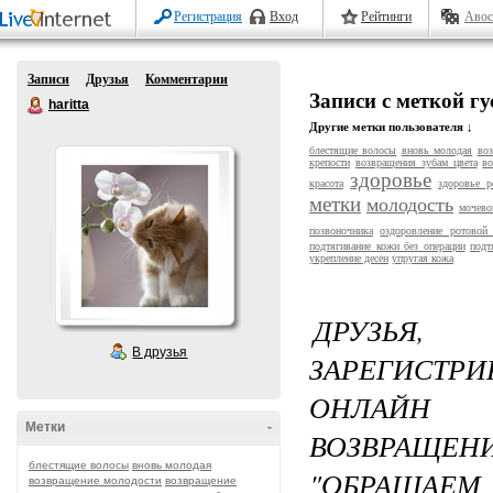
Регистрация
Вход
Рейтинги
Авос
Записи
Друзья
Комментарии
Записи с меткой г
haritta
Другие метки пользователя ↓
блестящие волосы
вновь молодая
во
крепости
возвращения зубам цвета
во
здоровье
красота
здоровье р
метки
молодость
мочево
позвоночника
оздоровление ротовой
подтягивание кожи без операции
подт
укрепление десен
упругая кожа
ДРУЗЬЯ
В друзья
ЗАРЕГИСТР
ОНЛАЙН 
Метки
-
ВОЗВРАЩЕН
блестящие волосы
вновь молодая
"ОБРАЩАЕМ
возвращение молодости
возвращение