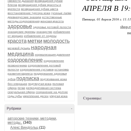
свежести дыхания
возвращения зубам
АПРЕЛЯ В 19:
блеска
возвращения зубам красоты и
крепости
возвращения зубам цвета
восстановление тургора кожи
гусиные лапки
древнерусские знахари
естественные
Пятница, 01 Апреля 2016 г. 11:1
методы оздоровления
женская красота
здоровье
shop.
здоровье ротовой полости
знахарские приемы
знахарство
избавление
по
от морщин
избавление от седины
метки
красота
молодость
народная
мочевой пузырь
медицина
нормализация давления
оздоровление
оздоровление
позвоночника
оздоровление ротовой
полости
оздоровление суставов
остановка
развития кариеса
поддержание здоровья
подписка
зубов
подтягивание кожи
без операции
подтянутая кожа
половая
сфера
почки
репродуктивная система
сексуальная сфера
сохранение на долгие
годы зубы
укрепление десен
упругая кожа
Страницы:
Рубрики
-
авторские техники, методики,
методы..
(340)
Алекс Виндгольц
(11)