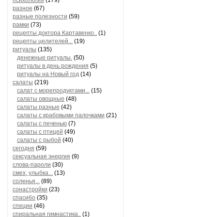
психология
(179)
разное
(67)
разные полезности
(59)
рамки
(73)
рецепты доктора Картавенко..
(1)
рецепты целителей...
(19)
ритуалы
(135)
денежные ритуалы.
(50)
ритуалы в день рождения
(5)
ритуалы на Новый год
(14)
салаты
(219)
салат с морепродуктами...
(15)
салаты овощные
(48)
салаты разные
(42)
салаты с крабовыми палочками
(21)
салаты с печенью
(7)
салаты с птицей
(49)
салаты с рыбой
(40)
сегодня
(59)
сексуальная энергия
(9)
слова-пароли
(30)
смех, улыбка...
(13)
соленья...
(89)
сонастройки
(23)
спасибо
(35)
специи
(46)
спиральная гимнастика..
(1)