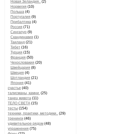
Новая Зеландия..
(2)
Норвегия
(10)
Польша
(4)
Португалия
(9)
Прибалтика
(4)
Россия
(71)
Сингапур
(9)
Скандинавия
(1)
Таиланд
(21)
Тибет
(16)
Турция
(15)
Франция
(50)
Чехословакия
(20)
Швейцария
(8)
Швеция
(4)
Шотландия
(21)
Япония
(41)
счастье
(40)
талисманы, камни.
(25)
танец живота
(11)
ТЕЛО СВЕТА
(15)
тесты
(154)
техники, практики, методики..
(29)
тренинги
(46)
удивительное рядом
(48)
упражнения
(75)
Фоны
(22)