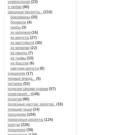
нумерология
(23)
о любви
(90)
овощные рецепты...
(210)
баклажаны
(20)
брокколи
(4)
грибы
(3)
из кабачков
(16)
из капусты
(27)
из картофеля
(30)
из моркови
(22)
из свеклы
(7)
из тыквы
(10)
из фасоли
(6)
цветная капуста
(6)
очищение
(17)
первые блюда...
(5)
питание
(52)
поделки своими руками
(57)
пожелания...
(149)
позитив
(90)
полезные настои, напитки..
(16)
поющие чаши
(14)
праздники
(104)
природные рецепты
(124)
притчи
(226)
прощение
(39)