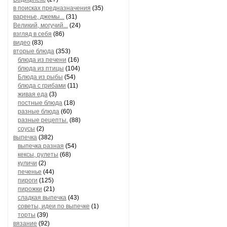
в поисках предназначения
(35)
варенье, джемы...
(31)
Великий, могучий...
(24)
взгляд в себя
(86)
видео
(83)
вторые блюда
(353)
блюда из печени
(16)
блюда из птицы
(104)
Блюда из рыбы
(54)
блюда с грибами
(11)
живая еда
(3)
постные блюда
(18)
разные блюда
(60)
разные рецепты.
(88)
соусы
(2)
выпечка
(382)
выпечка разная
(54)
кексы, рулеты
(68)
куличи
(2)
печенье
(44)
пироги
(125)
пирожки
(21)
сладкая выпечка
(43)
советы, идеи по выпечке
(1)
торты
(39)
вязание
(92)