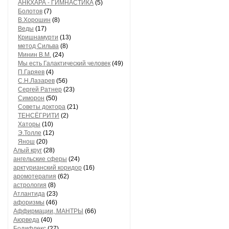
АНКХАРА - ГИМНАСТИКА
(5)
Болотов
(7)
В.Хорошин
(8)
Веды
(17)
Кришнамурти
(13)
метод Сильва
(8)
Минин В.М.
(24)
Мы есть Галактический человек
(49)
П.Гаряев
(4)
С.Н.Лазарев
(56)
Сергей Ратнер
(23)
Симорон
(50)
Советы доктора
(21)
ТЕНСЁГРИТИ
(2)
Хаторы
(10)
Э.Толле
(12)
Янош
(20)
Алый круг
(28)
ангельские сферы
(24)
арктурианский коридор
(16)
аромотерапия
(62)
астрология
(8)
Атлантида
(23)
афоризмы
(46)
Аффирмации, МАНТРЫ
(66)
Аюрведа
(40)
Бодифлекс
(27)