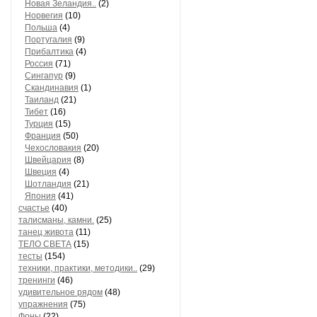
Новая Зеландия..
(2)
Норвегия
(10)
Польша
(4)
Португалия
(9)
Прибалтика
(4)
Россия
(71)
Сингапур
(9)
Скандинавия
(1)
Таиланд
(21)
Тибет
(16)
Турция
(15)
Франция
(50)
Чехословакия
(20)
Швейцария
(8)
Швеция
(4)
Шотландия
(21)
Япония
(41)
счастье
(40)
талисманы, камни.
(25)
танец живота
(11)
ТЕЛО СВЕТА
(15)
тесты
(154)
техники, практики, методики..
(29)
тренинги
(46)
удивительное рядом
(48)
упражнения
(75)
Фоны
(22)