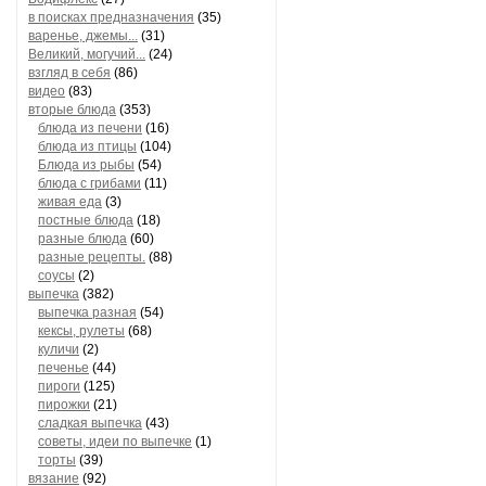
в поисках предназначения
(35)
варенье, джемы...
(31)
Великий, могучий...
(24)
взгляд в себя
(86)
видео
(83)
вторые блюда
(353)
блюда из печени
(16)
блюда из птицы
(104)
Блюда из рыбы
(54)
блюда с грибами
(11)
живая еда
(3)
постные блюда
(18)
разные блюда
(60)
разные рецепты.
(88)
соусы
(2)
выпечка
(382)
выпечка разная
(54)
кексы, рулеты
(68)
куличи
(2)
печенье
(44)
пироги
(125)
пирожки
(21)
сладкая выпечка
(43)
советы, идеи по выпечке
(1)
торты
(39)
вязание
(92)