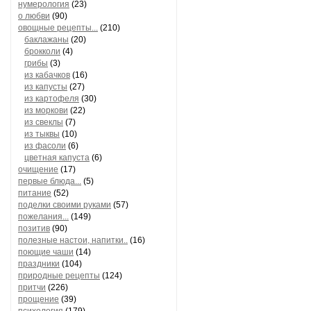
нумерология
(23)
о любви
(90)
овощные рецепты...
(210)
баклажаны
(20)
брокколи
(4)
грибы
(3)
из кабачков
(16)
из капусты
(27)
из картофеля
(30)
из моркови
(22)
из свеклы
(7)
из тыквы
(10)
из фасоли
(6)
цветная капуста
(6)
очищение
(17)
первые блюда...
(5)
питание
(52)
поделки своими руками
(57)
пожелания...
(149)
позитив
(90)
полезные настои, напитки..
(16)
поющие чаши
(14)
праздники
(104)
природные рецепты
(124)
притчи
(226)
прощение
(39)