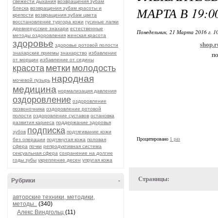
свежести дыхания
возвращения зубам
МАРТА В 19:0
блеска
возвращения зубам красоты и
крепости
возвращения зубам цвета
восстановление тургора кожи
гусиные лапки
древнерусские знахари
естественные
Понедельник, 21 Марта 2016 г. 1
методы оздоровления
женская красота
здоровье
shop.r
здоровье ротовой полости
знахарские приемы
знахарство
избавление
по
от морщин
избавление от седины
метки
красота
молодость
народная
мочевой пузырь
медицина
нормализация давления
оздоровление
оздоровление
позвоночника
оздоровление ротовой
полости
оздоровление суставов
остановка
развития кариеса
поддержание здоровья
подписка
зубов
подтягивание кожи
Процитировано
1 раз
без операции
подтянутая кожа
половая
сфера
почки
репродуктивная система
сексуальная сфера
сохранение на долгие
годы зубы
укрепление десен
упругая кожа
Страницы:
Рубрики
-
авторские техники, методики,
методы..
(340)
Алекс Виндгольц
(11)