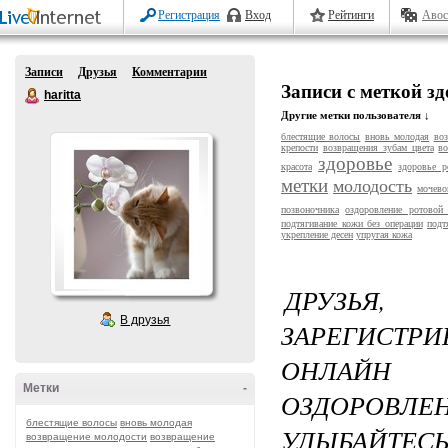
Регистрация
Вход
Рейтинги
Авос
Записи
Друзья
Комментарии
Записи с меткой з
haritta
Другие метки пользователя ↓
блестящие волосы
вновь молодая
во
крепости
возвращения зубам цвета
во
здоровье
красота
здоровье р
метки
молодость
мочево
позвоночника
оздоровление ротовой
подтягивание кожи без операции
подт
укрепление десен
упругая кожа
ДРУЗЬЯ
В друзья
ЗАРЕГИСТР
ОНЛАЙН 
Метки
-
ОЗДОРОВЛЕН
блестящие волосы
вновь молодая
УЛЫБАЙТЕСЬ 
возвращение молодости
возвращение