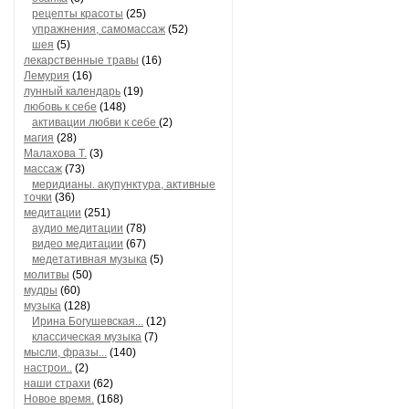
рецепты красоты
(25)
упражнения, самомассаж
(52)
шея
(5)
лекарственные травы
(16)
Лемурия
(16)
лунный календарь
(19)
любовь к себе
(148)
активации любви к себе
(2)
магия
(28)
Малахова Т.
(3)
массаж
(73)
меридианы. акупунктура, активные
точки
(36)
медитации
(251)
аудио медитации
(78)
видео медитации
(67)
медетативная музыка
(5)
молитвы
(50)
мудры
(60)
музыка
(128)
Ирина Богушевская...
(12)
классическая музыка
(7)
мысли, фразы...
(140)
настрои..
(2)
наши страхи
(62)
Новое время.
(168)