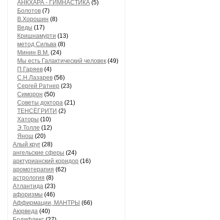
АНКХАРА - ГИМНАСТИКА
(5)
Болотов
(7)
В.Хорошин
(8)
Веды
(17)
Кришнамурти
(13)
метод Сильва
(8)
Минин В.М.
(24)
Мы есть Галактический человек
(49)
П.Гаряев
(4)
С.Н.Лазарев
(56)
Сергей Ратнер
(23)
Симорон
(50)
Советы доктора
(21)
ТЕНСЁГРИТИ
(2)
Хаторы
(10)
Э.Толле
(12)
Янош
(20)
Алый круг
(28)
ангельские сферы
(24)
арктурианский коридор
(16)
аромотерапия
(62)
астрология
(8)
Атлантида
(23)
афоризмы
(46)
Аффирмации, МАНТРЫ
(66)
Аюрведа
(40)
Бодифлекс
(27)