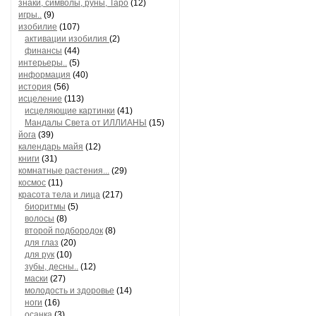
знаки, символы, руны, Таро
(12)
игры..
(9)
изобилие
(107)
активации изобилия
(2)
финансы
(44)
интерьеры..
(5)
информация
(40)
история
(56)
исцеление
(113)
исцеляющие картинки
(41)
Мандалы Света от ИЛЛИАНЫ
(15)
йога
(39)
календарь майя
(12)
книги
(31)
комнатные растения...
(29)
космос
(11)
красота тела и лица
(217)
биоритмы
(5)
волосы
(8)
второй подбородок
(8)
для глаз
(20)
для рук
(10)
зубы, десны..
(12)
маски
(27)
молодость и здоровье
(14)
ноги
(16)
осанка
(3)