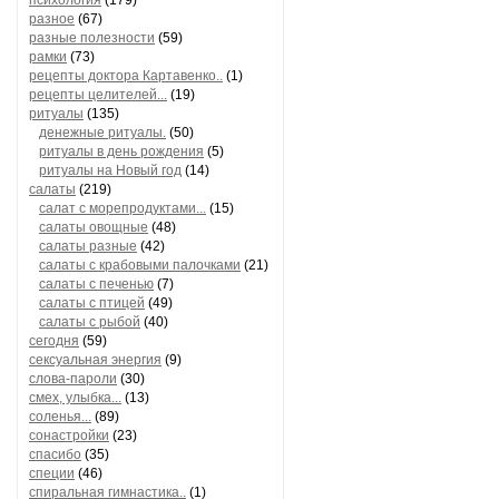
психология
(179)
разное
(67)
разные полезности
(59)
рамки
(73)
рецепты доктора Картавенко..
(1)
рецепты целителей...
(19)
ритуалы
(135)
денежные ритуалы.
(50)
ритуалы в день рождения
(5)
ритуалы на Новый год
(14)
салаты
(219)
салат с морепродуктами...
(15)
салаты овощные
(48)
салаты разные
(42)
салаты с крабовыми палочками
(21)
салаты с печенью
(7)
салаты с птицей
(49)
салаты с рыбой
(40)
сегодня
(59)
сексуальная энергия
(9)
слова-пароли
(30)
смех, улыбка...
(13)
соленья...
(89)
сонастройки
(23)
спасибо
(35)
специи
(46)
спиральная гимнастика..
(1)