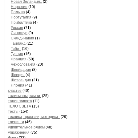
Новая Зеландия..
(2)
Норвегия
(10)
Польша
(4)
Португалия
(9)
Прибалтика
(4)
Россия
(71)
Сингапур
(9)
Скандинавия
(1)
Таиланд
(21)
Тибет
(16)
Турция
(15)
Франция
(50)
Чехословакия
(20)
Швейцария
(8)
Швеция
(4)
Шотландия
(21)
Япония
(41)
счастье
(40)
талисманы, камни.
(25)
танец живота
(11)
ТЕЛО СВЕТА
(15)
тесты
(154)
техники, практики, методики..
(29)
тренинги
(46)
удивительное рядом
(48)
упражнения
(75)
Фоны
(22)