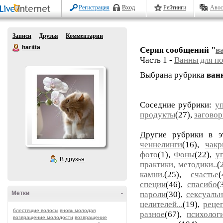
Регистрация
Вход
Рейтинги
Авос
Записи
Друзья
Комментарии
haritta
Серия сообщений "
в
Часть 1 -
Ванны для п
Выбрана рубрика
ван
Соседние рубрики:
у
продукты
(27),
заговор
Другие рубрики в э
ченнелинги
(16),
чакр
фото
(1),
Фоны
(22),
у
В друзья
практики, методики..
(
камни.
(25),
счастье
специи
(46),
спасибо
(
Метки
-
пароли
(30),
сексуальн
целителей...
(19),
реце
блестящие волосы
вновь молодая
разное
(67),
психолог
возвращение молодости
возвращение