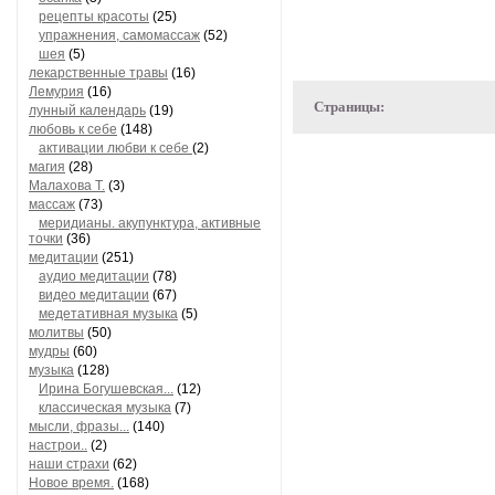
рецепты красоты
(25)
упражнения, самомассаж
(52)
шея
(5)
лекарственные травы
(16)
Лемурия
(16)
Страницы:
лунный календарь
(19)
любовь к себе
(148)
активации любви к себе
(2)
магия
(28)
Малахова Т.
(3)
массаж
(73)
меридианы. акупунктура, активные
точки
(36)
медитации
(251)
аудио медитации
(78)
видео медитации
(67)
медетативная музыка
(5)
молитвы
(50)
мудры
(60)
музыка
(128)
Ирина Богушевская...
(12)
классическая музыка
(7)
мысли, фразы...
(140)
настрои..
(2)
наши страхи
(62)
Новое время.
(168)