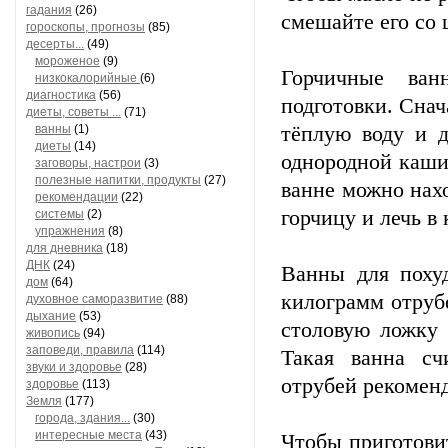
гадания
(26)
смешайте его со 
гороскопы, прогнозы
(85)
десерты...
(49)
мороженое
(9)
Горчичные ван
низкокалорийные
(6)
диагностика
(56)
подготовки. Снач
диеты, советы ...
(71)
ванны
(1)
тёплую воду и д
диеты
(14)
однородной каши
заговоры, настрои
(3)
полезные напитки, продукты
(27)
ванне можно нахо
рекомендации
(22)
горчицу и лечь в 
системы
(2)
упражнения
(8)
для дневника
(18)
ДНК
(24)
Ванны для похуд
дом
(64)
килограмм отрубе
духовное саморазвитие
(88)
дыхание
(53)
столовую ложку 
живопись
(94)
заповеди, правила
(114)
Такая ванна сч
звуки и здоровье
(28)
отрубей рекоменд
здоровье
(113)
Земля
(177)
города, здания...
(30)
интересные места
(43)
Чтобы приготови