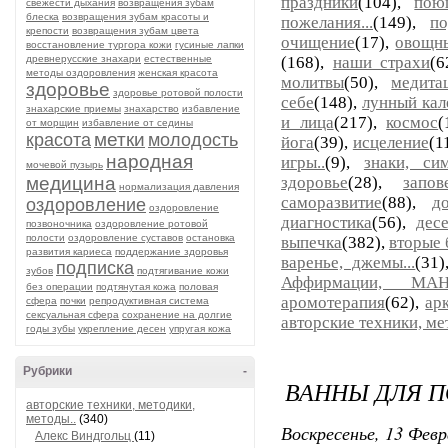
праздники
(104),
пою
свежести дыхания
возвращения зубам
блеска
возвращения зубам красоты и
пожелания...
(149),
п
крепости
возвращения зубам цвета
очищение
(17),
овощны
восстановление тургора кожи
гусиные лапки
древнерусские знахари
естественные
(168),
наши страхи
(6
методы оздоровления
женская красота
молитвы
(50),
медита
здоровье
здоровье ротовой полости
себе
(148),
лунный кал
знахарские приемы
знахарство
избавление
и лица
(217),
космос
(
от морщин
избавление от седины
метки
красота
молодость
йога
(39),
исцеление
(1
народная
игры..
(9),
знаки, си
мочевой пузырь
медицина
здоровье
(28),
запов
нормализация давления
саморазвитие
(88),
д
оздоровление
оздоровление
диагностика
(56),
десе
позвоночника
оздоровление ротовой
полости
оздоровление суставов
остановка
выпечка
(382),
вторые
развития кариеса
поддержание здоровья
варенье, джемы...
(31
подписка
зубов
подтягивание кожи
Аффирмации, МА
без операции
подтянутая кожа
половая
аромотерапия
(62),
ар
сфера
почки
репродуктивная система
сексуальная сфера
сохранение на долгие
авторские техники, ме
годы зубы
укрепление десен
упругая кожа
Рубрики
-
ВАННЫ ДЛЯ 
авторские техники, методики,
методы..
(340)
Воскресенье, 13 Февр
Алекс Виндгольц
(11)