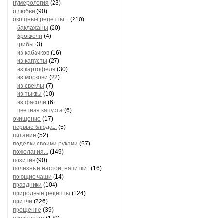
нумерология
(23)
о любви
(90)
овощные рецепты...
(210)
баклажаны
(20)
брокколи
(4)
грибы
(3)
из кабачков
(16)
из капусты
(27)
из картофеля
(30)
из моркови
(22)
из свеклы
(7)
из тыквы
(10)
из фасоли
(6)
цветная капуста
(6)
очищение
(17)
первые блюда...
(5)
питание
(52)
поделки своими руками
(57)
пожелания...
(149)
позитив
(90)
полезные настои, напитки..
(16)
поющие чаши
(14)
праздники
(104)
природные рецепты
(124)
притчи
(226)
прощение
(39)