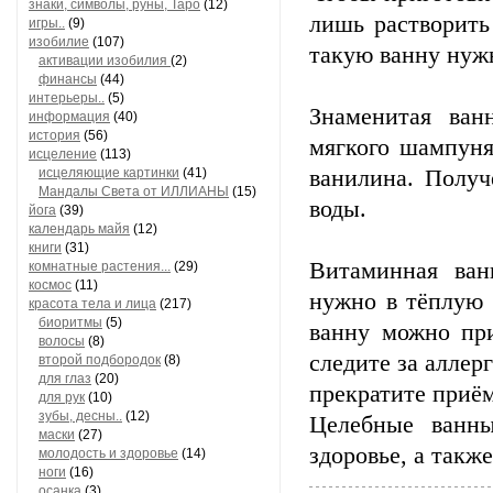
знаки, символы, руны, Таро
(12)
лишь растворить
игры..
(9)
изобилие
(107)
такую ванну нужн
активации изобилия
(2)
финансы
(44)
интерьеры..
(5)
Знаменитая ван
информация
(40)
история
(56)
мягкого шампуня
исцеление
(113)
исцеляющие картинки
(41)
ванилина. Получ
Мандалы Света от ИЛЛИАНЫ
(15)
воды.
йога
(39)
календарь майя
(12)
книги
(31)
Витаминная ван
комнатные растения...
(29)
космос
(11)
нужно в тёплую 
красота тела и лица
(217)
биоритмы
(5)
ванну можно при
волосы
(8)
следите за аллер
второй подбородок
(8)
для глаз
(20)
прекратите приё
для рук
(10)
зубы, десны..
(12)
Целебные ванн
маски
(27)
здоровье, а такж
молодость и здоровье
(14)
ноги
(16)
осанка
(3)