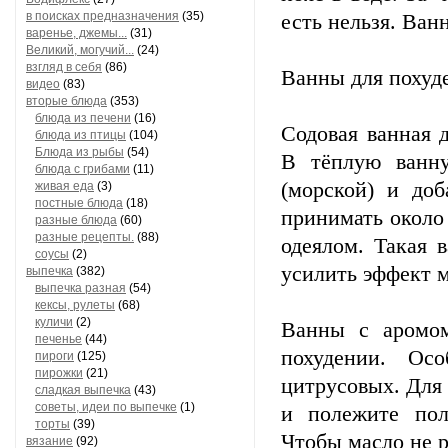
в поисках предназначения
(35)
есть нельзя. Ван
варенье, джемы...
(31)
Великий, могучий...
(24)
взгляд в себя
(86)
Ванны для похуд
видео
(83)
вторые блюда
(353)
блюда из печени
(16)
Содовая ванная 
блюда из птицы
(104)
Блюда из рыбы
(54)
В тёплую ванн
блюда с грибами
(11)
(морской) и доб
живая еда
(3)
постные блюда
(18)
принимать около 
разные блюда
(60)
разные рецепты.
(88)
одеялом. Такая 
соусы
(2)
усилить эффект м
выпечка
(382)
выпечка разная
(54)
кексы, рулеты
(68)
куличи
(2)
Ванны с аромом
печенье
(44)
похудении. Ос
пироги
(125)
пирожки
(21)
цитрусовых. Для 
сладкая выпечка
(43)
советы, идеи по выпечке
(1)
и полежите пол
торты
(39)
Чтобы масло не р
вязание
(92)