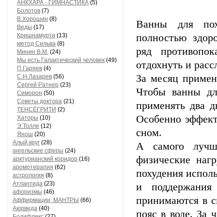
АНКХАРА - ГИМНАСТИКА
(5)
Болотов
(7)
В.Хорошин
(8)
Ванны для пох
Веды
(17)
Кришнамурти
(13)
полностью здор
метод Сильва
(8)
ряд противопо
Минин В.М.
(24)
Мы есть Галактический человек
(49)
отдохнуть и расс
П.Гаряев
(4)
За месяц примен
С.Н.Лазарев
(56)
Сергей Ратнер
(23)
Чтобы ванны дл
Симорон
(50)
Советы доктора
(21)
применять два д
ТЕНСЁГРИТИ
(2)
Особенно эффект
Хаторы
(10)
Э.Толле
(12)
сном.
Янош
(20)
Алый круг
(28)
А самого лучше
ангельские сферы
(24)
физические нагр
арктурианский коридор
(16)
аромотерапия
(62)
похудения исполь
астрология
(8)
Атлантида
(23)
и поддержания
афоризмы
(46)
принимаются в с
Аффирмации, МАНТРЫ
(66)
Аюрведа
(40)
пояс в воде. За 
Бодифлекс
(27)