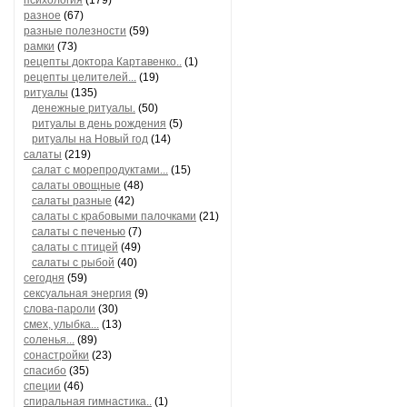
психология
(179)
разное
(67)
разные полезности
(59)
рамки
(73)
рецепты доктора Картавенко..
(1)
рецепты целителей...
(19)
ритуалы
(135)
денежные ритуалы.
(50)
ритуалы в день рождения
(5)
ритуалы на Новый год
(14)
салаты
(219)
салат с морепродуктами...
(15)
салаты овощные
(48)
салаты разные
(42)
салаты с крабовыми палочками
(21)
салаты с печенью
(7)
салаты с птицей
(49)
салаты с рыбой
(40)
сегодня
(59)
сексуальная энергия
(9)
слова-пароли
(30)
смех, улыбка...
(13)
соленья...
(89)
сонастройки
(23)
спасибо
(35)
специи
(46)
спиральная гимнастика..
(1)