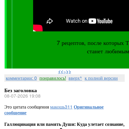
7 рецептов, после котор
станет любимым
⠀
<<~>>
комментарии: 0
понравилось!
вверх^
к полной версии
Без заголовка
08-07-2026 19:08
Это цитата сообщения
макошь311
Оригинальное
сообщение
Галлюцинация или память Души: Куда улетает сознание,