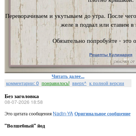
Переворачиваем и укутываем до утра. После чег
желе в подвал или ставим в 
Обязательно попробуйте - это о
Рецепты Кулинария
Nata Vi
Читать далее...
комментарии: 0
понравилось!
вверх^
к полной версии
Без заголовка
08-07-2026 18:58
Это цитата сообщения
Nadin-YA
Оригинальное сообщение
"Волшебный" йод