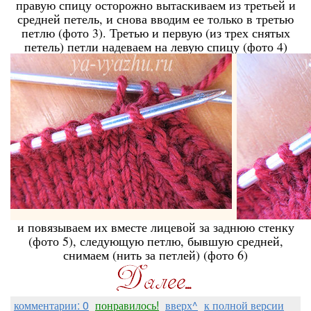
правую спицу осторожно вытаскиваем из третьей и
средней петель, и снова вводим ее только в третью
петлю (фото 3). Третью и первую (из трех снятых
петель) петли надеваем на левую спицу (фото 4)
и повязываем их вместе лицевой за заднюю стенку
(фото 5), следующую петлю, бывшую средней,
снимаем (нить за петлей) (фото 6)
комментарии: 0
понравилось!
вверх^
к полной версии