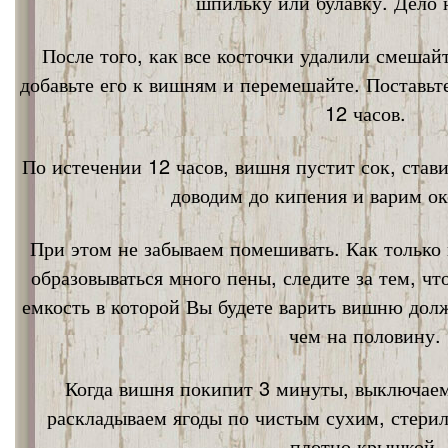
шпильку или булавку. Дело 
После того, как все косточки удалили смешай
добавьте его к вишням и перемешайте. Поставьт
12 часов.
По истечении 12 часов, вишня пустит сок, став
доводим до кипения и варим ок
При этом не забываем помешивать. Как только 
образовываться много пены, следите за тем, ч
емкость в которой Вы будете варить вишню дол
чем на половину.
Когда вишня покипит 3 минуты, выключаем
раскладываем ягоды по чистым сухим, стери
плотно крышкой.