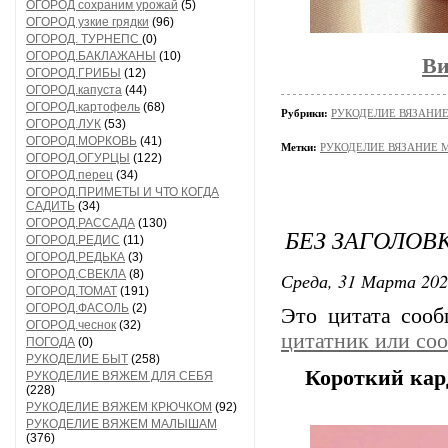
ОГОРОД сохраним урожай
(5)
ОГОРОД узкие грядки
(96)
ОГОРОД. ТУРНЕПС
(0)
ОГОРОД.БАКЛАЖАНЫ
(10)
Ви
ОГОРОД.ГРИБЫ
(12)
ОГОРОД.капуста
(44)
ОГОРОД.картофель
(68)
Рубрики:
РУКОДЕЛИЕ ВЯЗАНИ
ОГОРОД.ЛУК
(53)
ОГОРОД.МОРКОВЬ
(41)
Метки:
РУКОДЕЛИЕ ВЯЗАНИЕ 
ОГОРОД.ОГУРЦЫ
(122)
ОГОРОД.перец
(34)
ОГОРОД.ПРИМЕТЫ И ЧТО КОГДА
САДИТЬ
(34)
ОГОРОД.РАССАДА
(130)
БЕЗ ЗАГОЛОВ
ОГОРОД.РЕДИС
(11)
ОГОРОД.РЕДЬКА
(3)
ОГОРОД.СВЕКЛА
(8)
Среда, 31 Марта 202
ОГОРОД.ТОМАТ
(191)
ОГОРОД.ФАСОЛЬ
(2)
Это цитата соо
ОГОРОД.чеснок
(32)
цитатник или со
ПОГОДА
(0)
РУКОДЕЛИЕ БЫТ
(258)
Короткий кар
РУКОДЕЛИЕ ВЯЖЕМ ДЛЯ СЕБЯ
(228)
РУКОДЕЛИЕ ВЯЖЕМ КРЮЧКОМ
(92)
РУКОДЕЛИЕ ВЯЖЕМ МАЛЫШАМ
(376)