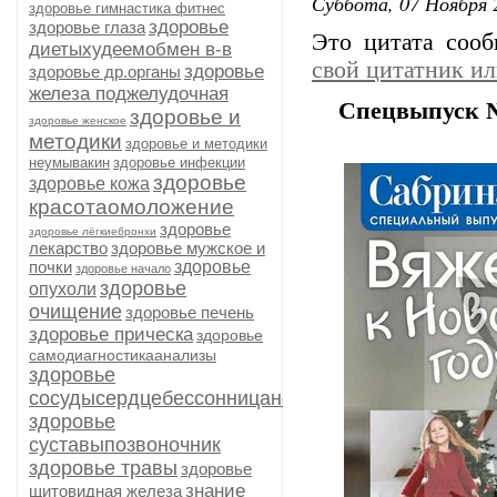
Суббота, 07 Ноября 
здоровье гимнастика фитнес
здоровье
здоровье глаза
Это цитата соо
диетыхудеемобмен в-в
свой цитатник и
здоровье
здоровье др.органы
железа поджелудочная
Спецвыпуск 
здоровье и
здоровье женское
методики
здоровье и методики
неумывакин
здоровье инфекции
здоровье
здоровье кожа
красотаомоложение
здоровье
здоровье лёгкиебронхи
лекарство
здоровье мужское и
почки
здоровье
здоровье начало
здоровье
опухоли
очищение
здоровье печень
здоровье прическа
здоровье
самодиагностикаанализы
здоровье
сосудысердцебессонницанервыиммунитет
здоровье
суставыпозвоночник
здоровье травы
здоровье
знание
щитовидная железа