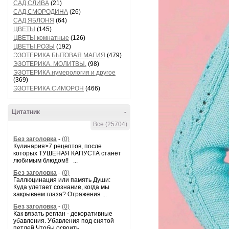
САД.СЛИВА
(21)
САД.СМОРОДИНА
(26)
САД.ЯБЛОНЯ
(64)
ЦВЕТЫ
(145)
ЦВЕТЫ комнатные
(126)
ЦВЕТЫ.РОЗЫ
(192)
ЭЗОТЕРИКА БЫТОВАЯ МАГИЯ
(479)
ЭЗОТЕРИКА. МОЛИТВЫ.
(98)
ЭЗОТЕРИКА.нумерология и другое
(369)
ЭЗОТЕРИКА.СИМОРОН
(466)
Цитатник
-
Все (25704)
Без заголовка
-
(0)
Кулинария>7 рецептов, после
которых ТУШЕНАЯ КАПУСТА станет
любимым блюдом!! ...
Без заголовка
-
(0)
Галлюцинация или память Души:
Куда улетает сознание, когда мы
закрываем глаза? Отражения ...
Без заголовка
-
(0)
Как вязать реглан - декоративные
убавления. Убавления под снятой
петлей Чтобы освоить...