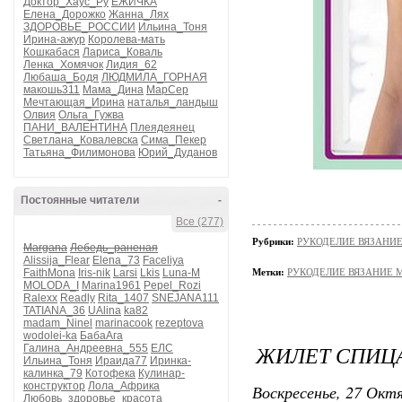
Доктор_Хаус_Ру
ЕЖИЧКА
Елена_Дорожко
Жанна_Лях
ЗДОРОВЬЕ_РОССИИ
Ильина_Тоня
Ирина-ажур
Королева-мать
Кошкабася
Лариса_Коваль
Ленка_Хомячок
Лидия_62
Любаша_Бодя
ЛЮДМИЛА_ГОРНАЯ
макошь311
Мама_Дина
МарСер
Мечтающая_Ирина
наталья_ландыш
Олвия
Ольга_Гужва
ПАНИ_ВАЛЕНТИНА
Плеядеянец
Светлана_Ковалевска
Сима_Пекер
Татьяна_Филимонова
Юрий_Дуданов
Постоянные читатели
-
Все (277)
Рубрики:
РУКОДЕЛИЕ ВЯЗАНИ
Margana
Лебедь_раненая
Alissija_Flear
Elena_73
Faceliya
FaithMona
Iris-nik
Larsi
Lkis
Luna-M
Метки:
РУКОДЕЛИЕ ВЯЗАНИЕ 
MOLODA_I
Marina1961
Pepel_Rozi
Ralexx
Readly
Rita_1407
SNEJANA111
TATIANA_36
UAlina
ka82
madam_Ninel
marinacook
rezeptova
wodolei-ka
БабаАга
ЖИЛЕТ СПИЦ
Галина_Андреевна_555
ЕЛС
Ильина_Тоня
Ираида77
Иринка-
калинка_79
Котофека
Кулинар-
конструктор
Лола_Африка
Воскресенье, 27 Октя
Любовь_здоровье_красота