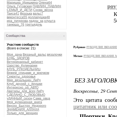
Маришка_Иришкина
Олена64
pov
Ольга_Гутовская
ПАВЛИН_ПАВЛИН
СЕМЬЯ_И_ДЕТИ
Снова_весна
К
Таиса41
Фразька
вальс7
виконтесса55
долларушка48
5
ира_пичурова
ладуш_ка
олушта
танюша_76
третьядочь
Сообщества
-
Участник сообществ
Рубрики:
РУКОДЕЛИЕ ВЯЗАНИ
(Всего в списке: 21)
Моя_дача
Вязаный_вальс
вязалочки
Метки:
РУКОДЕЛИЕ ВЯЗАНИЕ 
БУДЬ_ЗДОРОВ
Ветеринарный_кабинет
Царство_Кулинарии
КЛУБ_РУКОДЕЛЬНИЦ
Вяжем_спицами_и_крючком
Секреты_здоровья
БЕЗ ЗАГОЛОВ
Мир_вязальщиц_ЛиРу
Клуб_друзей_с_ярушки
Интересно_об_АВТО
Воскресенье, 29 Сент
Аватары_для_всех
ЛиРу
СДЕЛАНО_С_ЛЮБОВЬЮ
уДАЧНЫЙ_сезон
Сама_овца
Это цитата соо
Моя_кулинарная_книга
цитатник или со
Вкусно_Быстро_Недорого
ЗНАМЕНИЯ_АЛЛАХА
Только_для_женщин
Шортики. Кра