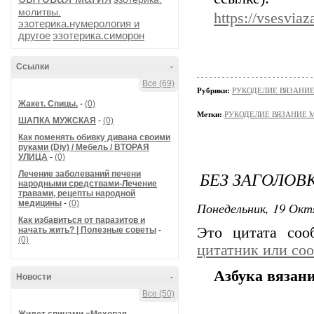
молитвы.
https://vsesvia
эзотерика.нумерология и
другое
эзотерика.симорон
Ссылки
-
Все (69)
Рубрики:
РУКОДЕЛИЕ ВЯЗАНИ
Жакет. Спицы.
-
(0)
Метки:
РУКОДЕЛИЕ ВЯЗАНИЕ 
ШАПКА МУЖСКАЯ
-
(0)
Как поменять обивку дивана своими
руками (Diy) / Мебель / ВТОРАЯ
УЛИЦА
-
(0)
БЕЗ ЗАГОЛОВ
Лечение заболеваний печени
народными средствами-Лечение
травами, рецепты народной
медицины
-
(0)
Понедельник, 19 Окт
Как избавиться от паразитов и
Это цитата со
начать жить? | Полезные советы
-
(0)
цитатник или со
Азбука вязан
Новости
-
Все (50)