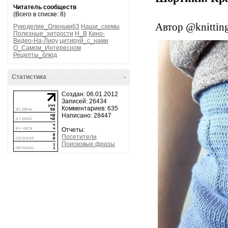
Читатель сообществ
(Всего в списке: 8)
Автор @knittin
Рукоделие_Оленьки63
Наши_схемы
Полезные_хитрости
H_B
Кино-
Видео-На-Лиру
цитируй_с_нами
О_Самом_Интересном
Рецепты_блюд
Статистика
-
Создан: 06.01.2012
Записей: 26434
Комментариев: 635
Написано: 28447
Отчеты:
Посетители
Поисковые фразы