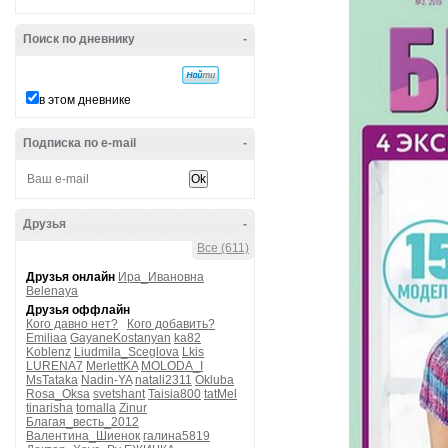
Поиск по дневнику
-
в этом дневнике
Подписка по e-mail
-
Друзья
-
Все (611)
Друзья онлайн
Ира_Ивановна
Belenaya
Друзья оффлайн
Кого давно нет?
Кого добавить?
Emiliaa
GayaneKostanyan
ka82
Koblenz
Liudmila_Sceglova
Lkis
LURENA7
MerlettKA
MOLODA_I
MsTataka
Nadin-YA
natali2311
Okluba
Rosa_Oksa
svetshant
Taisia800
tatMel
tinarisha
tomalla
Zinur
Благая_весть_2012
Валентина_Шиенок
галина5819