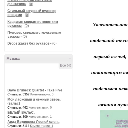
Жилет спицами «Меховая
фантазия»
-
(0)
Стильный ажурный пуловер
спицами
-
(0)
Кардиган спицами с коротким
Увлекательная 
рукавом
-
(0)
Пуловер спицами с кружевным
узором
-
(0)
отдельной техн
Drops жакет без рукавов
-
(0)
первый взгляд
Музыка
-
Все (4)
начинающим вя
поделимся нек
Dave Brubeck Quartet - Take Five
Слушали: 5357
Комментарии: 0
Мой ласковый и нежный зверь.
(вальс)
вязания пуло
Слушали: 462
Комментарии: 0
БЕЛЫЙ ВАЛЬС.
Слушали: 309
Комментарии: 1
Аида Ведищева-Лесной олень
Слушали: 3114
Комментарии: 1