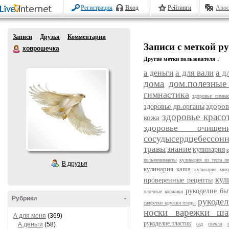
Регистрация
Вход
Рейтинги
Авос
Записи
Друзья
Комментарии
Записи с меткой р
ховрошечка
Другие метки пользователя ↓
а для вали
а д
а деньги
дома
дом.полезные
гимнастика
здоровье гимна
здоров
здоровье др.органы
здоровье красо
кожа
здоровье очищен
сосудысердцебессон
травы
знание
кулинария
к
пельмениманты
кулинария из теста п
В друзья
кулинария каша
кулинария мик
кул
проверенные рецепты
рукоделие бы
олочные коржики
Рубрики
-
рукодел
салфетки кружки пледы
носки варежки ш
А для меня
(369)
рукоделие.пластик
А деньги
(58)
сад
свекла