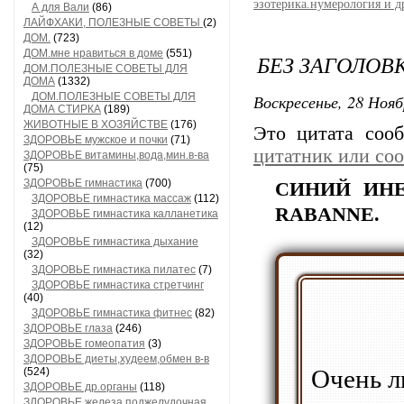
эзотерика.нумерология и д
А для Вали
(86)
ЛАЙФХАКИ, ПОЛЕЗНЫЕ СОВЕТЫ
(2)
ДОМ.
(723)
ДОМ.мне нравиться в доме
(551)
БЕЗ ЗАГОЛОВ
ДОМ.ПОЛЕЗНЫЕ СОВЕТЫ ДЛЯ
ДОМА
(1332)
ДОМ.ПОЛЕЗНЫЕ СОВЕТЫ ДЛЯ
Воскресенье, 28 Нояб
ДОМА СТИРКА
(189)
ЖИВОТНЫЕ В ХОЗЯЙСТВЕ
(176)
Это цитата со
ЗДОРОВЬЕ мужское и почки
(71)
цитатник или со
ЗДОРОВЬЕ витамины,вода,мин.в-ва
(75)
ЗДОРОВЬЕ гимнастика
(700)
СИНИЙ ИНЕ
ЗДОРОВЬЕ гимнастика массаж
(112)
RABANNE.
ЗДОРОВЬЕ гимнастика калланетика
(12)
ЗДОРОВЬЕ гимнастика дыхание
(32)
ЗДОРОВЬЕ гимнастика пилатес
(7)
ЗДОРОВЬЕ гимнастика стретчинг
(40)
ЗДОРОВЬЕ гимнастика фитнес
(82)
ЗДОРОВЬЕ глаза
(246)
ЗДОРОВЬЕ гомеопатия
(3)
ЗДОРОВЬЕ диеты,худеем,обмен в-в
Очень л
(524)
ЗДОРОВЬЕ др.органы
(118)
ЗДОРОВЬЕ железа поджелудочная