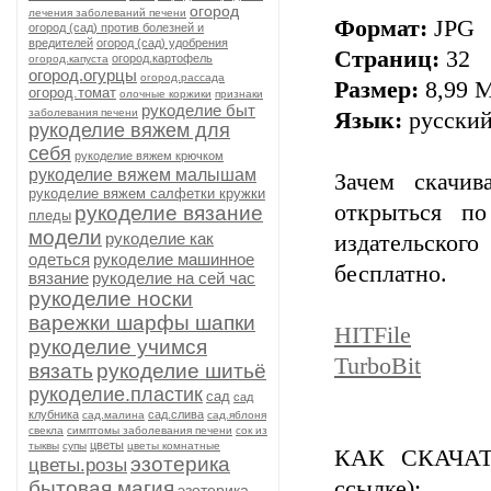
огород
лечения заболеваний печени
Формат:
JPG
огород (сад) против болезней и
вредителей
огород (сад) удобрения
Страниц:
32
огород.картофель
огород.капуста
огород.огурцы
огород.рассада
Размер:
8,99 
огород.томат
олочные коржики
признаки
рукоделие быт
заболевания печени
Язык:
русски
рукоделие вяжем для
себя
рукоделие вяжем крючком
рукоделие вяжем малышам
Зачем скачив
рукоделие вяжем салфетки кружки
открыться по
рукоделие вязание
пледы
модели
рукоделие как
издательского
одеться
рукоделие машинное
бесплатно.
вязание
рукоделие на сей час
рукоделие носки
варежки шарфы шапки
HITFile
рукоделие учимся
TurbоBit
вязать
рукоделие шитьё
рукоделие.пластик
сад
сад
клубника
сад.слива
сад.малина
сад.яблоня
свекла
симптомы заболевания печени
сок из
цветы
тыквы
супы
цветы комнатные
КАК СКАЧАТ
эзотерика
цветы.розы
ссылке):
бытовая магия
эзотерика.