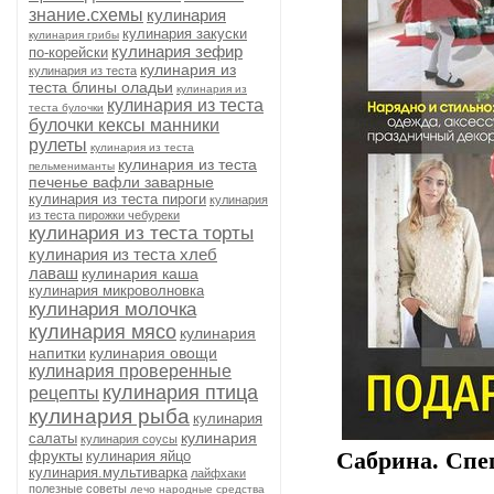
знание.схемы
кулинария
кулинария закуски
кулинария грибы
кулинария зефир
по-корейски
кулинария из
кулинария из теста
теста блины оладьи
кулинария из
кулинария из теста
теста булочки
булочки кексы манники
рулеты
кулинария из теста
кулинария из теста
пельмениманты
печенье вафли заварные
кулинария из теста пироги
кулинария
из теста пирожки чебуреки
кулинария из теста торты
кулинария из теста хлеб
лаваш
кулинария каша
кулинария микроволновка
кулинария молочка
кулинария мясо
кулинария
напитки
кулинария овощи
кулинария проверенные
кулинария птица
рецепты
кулинария рыба
кулинария
кулинария
салаты
кулинария соусы
фрукты
кулинария яйцо
Сабринa. Спе
кулинария.мультиварка
лайфхаки
полезные советы
лечо
народные средства