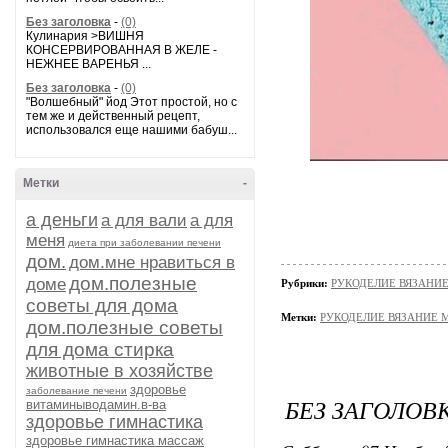
Без заголовка
-
(0)
Кулинария >ВИШНЯ
КОНСЕРВИРОВАННАЯ В ЖЕЛЕ -
НЕЖНЕЕ ВАРЕНЬЯ ...
Без заголовка
-
(0)
"Волшебный" йод Этот простой, но с
тем же и действенный рецепт,
использовался еще нашими бабуш...
Метки
-
а деньги
а для вали
а для
меня
диета при заболевании печени
дом.
дом.мне нравиться в
дом.полезные
доме
Рубрики:
РУКОДЕЛИЕ ВЯЗАНИ
советы для дома
Метки:
РУКОДЕЛИЕ ВЯЗАНИЕ 
дом.полезные советы
для дома стирка
животные в хозяйстве
здоровье
заболевание печени
БЕЗ ЗАГОЛОВ
витаминыводамин.в-ва
здоровье гимнастика
здоровье гимнастика массаж