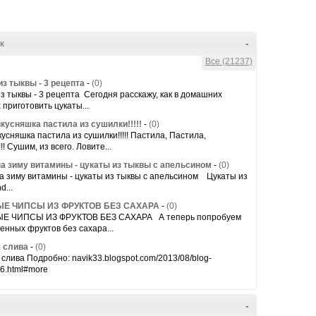
к
-
Все (21237)
з тыквы - 3 рецепта
-
(0)
з тыквы - 3 рецепта Сегодня расскажу, как в домашних
 приготовить цукаты...
вкусняшка пастила из сушилки!!!!!
-
(0)
вкусняшка пастила из сушилки!!!!! Пастила, Пастила,
! Сушим, из всего. Ловите...
а зиму витамины - цукаты из тыквы с апельсином
-
(0)
а зиму витамины - цукаты из тыквы с апельсином Цукаты из
d...
Е ЧИПСЫ ИЗ ФРУКТОВ БЕЗ САХАРА
-
(0)
 ЧИПСЫ ИЗ ФРУКТОВ БЕЗ САХАРА А теперь попробуем
енных фруктов без сахара...
 слива
-
(0)
слива Подробно: navik33.blogspot.com/2013/08/blog-
46.html#more
-