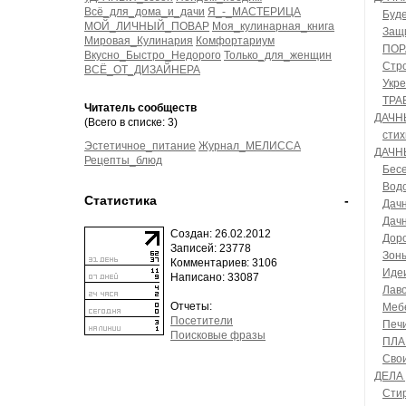
Всё_для_дома_и_дачи
Я_-_МАСТЕРИЦА
Буде
МОЙ_ЛИЧНЫЙ_ПОВАР
Моя_кулинарная_книга
Защи
Мировая_Кулинария
Комфортариум
ПОР
Вкусно_Быстро_Недорого
Только_для_женщин
Стро
ВСЁ_ОТ_ДИЗАЙНЕРА
Укре
ТРА
Читатель сообществ
ДАЧН
(Всего в списке: 3)
сти
Эстетичное_питание
Журнал_МЕЛИССА
ДАЧН
Рецепты_блюд
Бесе
Водо
Статистика
-
Дачн
Дач
Создан: 26.02.2012
Доро
Записей: 23778
Зон
Комментариев: 3106
Идеи
Написано: 33087
Лаво
Отчеты:
Меб
Посетители
Печи
Поисковые фразы
ПЛА
Сво
ДЕЛА
Стир