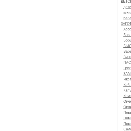
ДЕТС
дет
кухн
ребе
ЗАГО
Ассо
Бак
Борщ
БЫСТ
Варе
Винн
ПАС
Гриб
ЗАМ
Икр
Каб
Капу
Комп
Огу
Огу
Пер
Пом
Пом
Сал