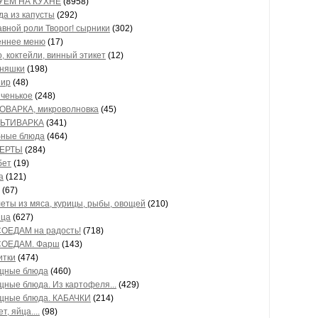
УЕМ НА КУХНЕ
(8958)
а из капусты
(292)
авной роли Творог! сырники
(302)
еннее меню
(17)
, коктейли, винный этикет
(12)
сняшки
(198)
нир
(48)
яченькое
(248)
ОВАРКА, микроволновка
(45)
ЬТИВАРКА
(341)
бные блюда
(464)
ЕРТЫ
(284)
бет
(19)
а
(121)
(67)
еты из мяса, курицы, рыбы, овощей
(210)
ица
(627)
ОЕДАМ на радость!
(718)
ОЕДАМ. Фарш
(143)
итки
(474)
щные блюда
(460)
ные блюда. Из картофеля...
(429)
щные блюда. КАБАЧКИ
(214)
т, яйца....
(98)