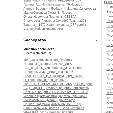
Вера_Маркина
Галина_Андреевна_555
ВЫПЕ
Галина_Арх
Иринка-калинка_79
Ирушок
Бли
Лариса_Воронина
Любава_я
Марина_Джиджоева
Бут
МарияСоколова
Ольга_В_Просто
Лава
Ольга_Неволина
Прелесть_СЕВЕРА
Снегурочка_Людмила
Соло962
Татьяна201
Начи
Татьяна__1972
Хранительница_777
вербы
Пиро
кокося_бобося
ховрошечка
Пиро
Пиро
Сообщества
-
Пир
Пир
Участник сообществ
Пиро
(Всего в списке: 37)
Пиро
Пиро
Моя_дача
Неизвестная_Планета
Народные_советы
Дачники_ЛиРу
Пиро
Пир_на_весь_мир
Рецепты_домохозяек
Пиро
Приготовим
Мир_моих_увлечений
Пир
ПРИГОТОВИМ_И_СЪЕДИМ
Всем_Вкусно
Пиц
О_женщинах_и_для_женщин
Раз
ЖИВАЯ_ЭТИЧНАЯ_КОСМЕТИКА
Дачные_дела
БУДЬ_ЗДОРОВ
Лучшие_рецепты_интернета
Спос
Постные_рецепты
КУЛИНАРНАЯ_ПАЛИТРА
Тест
УспешнаяДомохозяйка
Царство_Кулинарии
Тор
Эксклюзивный_дизайн
Диабеткафе
Хле
Привет_Подружка
Интерьер
НАШ_САД
Чеб
Стихи_любимых_поэтов
Школа_кулинара
уДАЧНЫЙ_сезон
Пойдем_поедим
ДАЧН