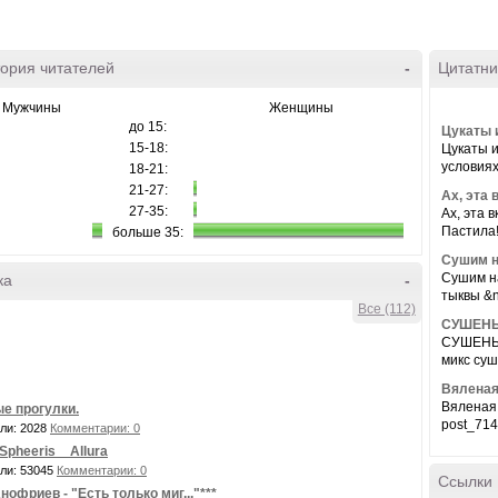
ория читателей
-
Цитатни
Мужчины
Женщины
до 15:
Цукаты и
15-18:
Цукаты и
условиях
18-21:
21-27:
Ах, эта 
27-35:
Ах, эта 
Пастила!!
больше 35:
Сушим н
Сушим н
ка
-
тыквы &n
Все (112)
СУШЕНЫ
СУШЕНЫЕ
микс суш
Вяленая
Вяленая 
е прогулки.
post_71
ли: 2028
Комментарии: 0
Spheeris _ Allura
ли: 53045
Комментарии: 0
Ссылки
Анофриев - "Есть только миг..."***