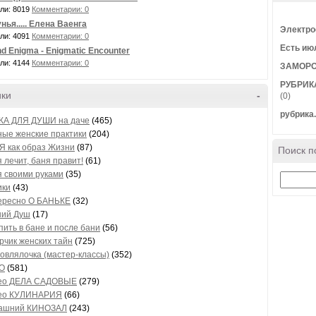
ли: 8019
Комментарии: 0
нья..... Елена Ваенга
Электро
ли: 4091
Комментарии: 0
Есть июл
nd Enigma - Enigmatic Encounter
ли: 4144
Комментарии: 0
ЗАМОРО
РУБРИКА
ики
-
(0)
рубрика
КА ДЛЯ ДУШИ на даче
(465)
ые женские практики
(204)
Я как образ Жизни
(87)
Поиск п
 лечит, баня правит!
(61)
 своими руками
(35)
ики
(43)
ересно О БАНЬКЕ
(32)
ний Душ
(17)
пить в бане и после бани
(56)
рчик женских тайн
(725)
овлялочка (мастер-классы)
(352)
О
(581)
ео ДЕЛА САДОВЫЕ
(279)
ео КУЛИНАРИЯ
(66)
ашний КИНОЗАЛ
(243)