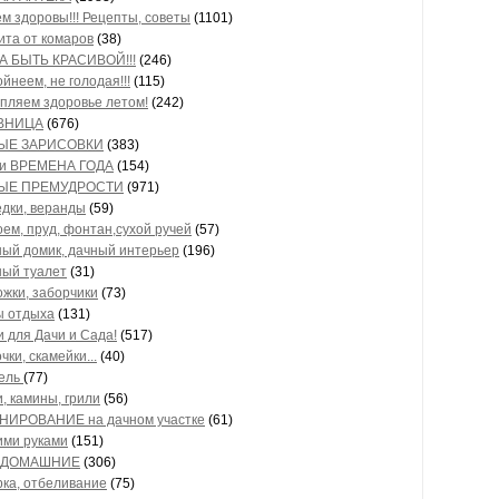
м здоровы!!! Рецепты, советы
(1101)
та от комаров
(38)
А БЫТЬ КРАСИВОЙ!!!
(246)
йнеем, не голодая!!!
(115)
пляем здоровье летом!
(242)
ВНИЦА
(676)
ЫЕ ЗАРИСОВКИ
(383)
хи ВРЕМЕНА ГОДА
(154)
ЫЕ ПРЕМУДРОСТИ
(971)
дки, веранды
(59)
ем, пруд, фонтан,сухой ручей
(57)
ый домик, дачный интерьер
(196)
ный туалет
(31)
жки, заборчики
(73)
ы отдыха
(131)
 для Дачи и Сада!
(517)
чки, скамейки...
(40)
ель
(77)
, камины, грили
(56)
НИРОВАНИЕ на дачном участке
(61)
ими руками
(151)
 ДОМАШНИЕ
(306)
ка, отбеливание
(75)