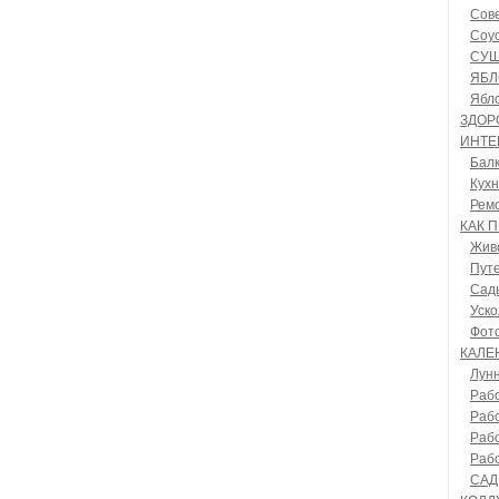
Сове
Соус
СУШ
ЯБЛ
Ябло
ЗДОР
ИНТЕ
Бал
Кух
Рем
КАК 
Живо
Путе
Сады
Уск
Фот
КАЛЕН
Лун
Рабо
Рабо
Рабо
Рабо
САД.