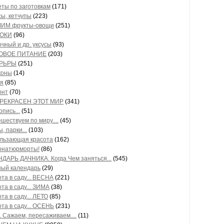
ты по заготовкам
(171)
ы, кетчупы
(223)
ИМ фрукты-овощи
(251)
ОКИ
(96)
чный и др. уксусы
(93)
ОВОЕ ПИТАНИЕ
(203)
РЬРЫ
(251)
коны
(14)
ня
(85)
онт
(70)
ПРЕКРАСЕН ЭТОТ МИР
(341)
пись...
(51)
шествуем по миру....
(45)
, парки...
(103)
ользающая красота
(162)
онатюрморты!
(86)
ДАРЬ ДАЧНИКА. Когда Чем заняться...
(545)
ный календарь
(29)
та в саду... ВЕСНА
(221)
та в саду... ЗИМА
(38)
та в саду... ЛЕТО
(85)
та в саду... ОСЕНЬ
(231)
 Сажаем, пересаживаем....
(11)