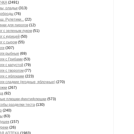
ЧКА
(2491)
ны, оладьи
(313)
ерброды
(76)
ш. Рулетики...
(22)
нки для пирогов
(12)
г с зеленым луком
(51)
г с курицей
(50)
г с сыром
(55)
оги
(307)
оги рыбные
(69)
ги с Грибами
(53)
ги с капустой
(79)
ги с творогом
(77)
ги с яблоками
(223)
ги сладкие (ягодные, яблочные)
(270)
ожки
(267)
ца
(92)
ные плюшки-финтифлюшки
(573)
обы разделки теста
(130)
о
(240)
ты
(63)
бушек
(157)
уреки
(26)
АЯ АПТЕКА
(1983)