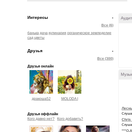
Интересы
-
Аудит
Все (6)
банька
дача
кулинария
органическое земледелие
сад
цветы
Друзья
-
Все (300)
Друзья онлайн
Музы
дракоша52
MOLODA I
Лесны
Слуша
Друзья оффлайн
Кого давно нет?
Кого добавить?
Chris 
Слуша
***О.