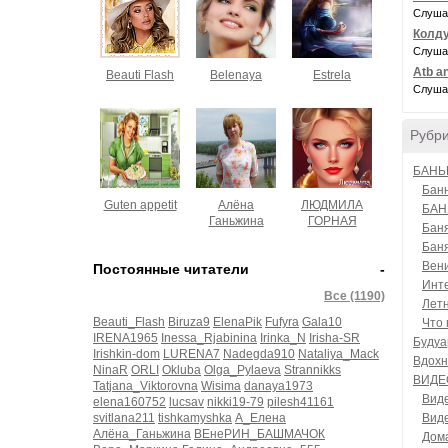
Слуша
Колду
Слуша
Atb a
Beauti Flash
Belenaya
Estrela
Слуша
Рубр
БАНЬ
Банн
Guten appetit
Алёна
ЛЮДМИЛА
БАН
Ганьжина
ГОРНАЯ
Баня
Баня
Вен
Постоянные читатели
-
Инт
Все (1190)
Лет
Beauti_Flash
Biruza9
ElenaPik
Fufyra
Gala10
Что 
IRENA1965
Inessa_Rjabinina
Irinka_N
Irisha-SR
Будуа
Irishkin-dom
LURENA7
Nadegda910
Nataliya_Mack
Вдохн
NinaR
ORLI
Okluba
Olga_Pylaeva
Strannikks
ВИДЕ
Tatjana_Viktorovna
Wisima
danaya1973
Вид
elena160752
lucsav
nikki19-79
pilesh41161
svitlana211
tishkamyshka
А_Елена
Вид
Алёна_Ганьжина
ВЕнеРИН_БАШМАЧОК
Дом