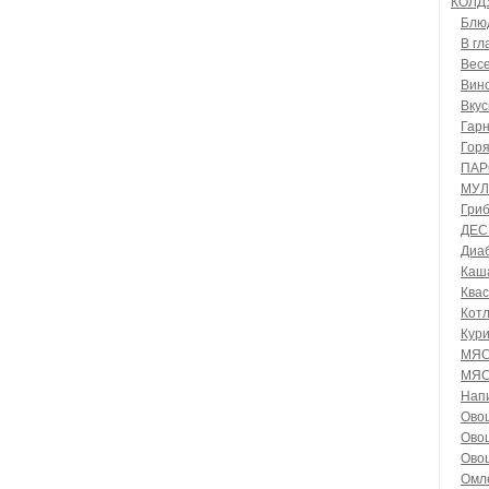
КОЛД
Блюд
В гл
Вес
Вино
Вку
Гар
Гор
ПАР
МУЛ
Гри
ДЕС
Диа
Каш
Квас
Котл
Кур
МЯС
МЯС
Нап
Ово
Овощ
Ово
Омле