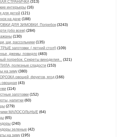
КАЯ СТРАНИЧКА
(313)
ские интерьеры
(16)
я для детей
(121)
нок на даче
(188)
ТОВКИ ДЛЯ ЗИМОВКИ. Погребок
(3243)
рти (обо всем)
(284)
лажаны
(130)
и, щи, рассольники
(135)
РЫЕ заготовки. ( летний стол!)
(109)
нье, джемы, повидло
(483)
ый погребок. Секреты виноделия...
(321)
ТИЛА, полезные сладости
(153)
ы на зиму
(380)
ОРОЗКА овощей, фруктов, ягод
(166)
а овощная
(43)
ачки
(114)
стные заготовки
(152)
оты, напитки
(60)
рцы
(279)
рчики МАЛОСОЛЬНЫЕ
(64)
цы
(65)
идоры
(240)
идоры зеленые
(42)
аты на зиму
(195)