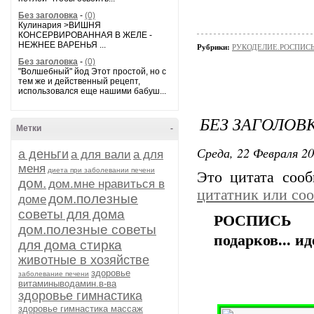
Без заголовка
-
(0)
Кулинария >ВИШНЯ
КОНСЕРВИРОВАННАЯ В ЖЕЛЕ -
НЕЖНЕЕ ВАРЕНЬЯ ...
Рубрики:
РУКОДЕЛИЕ.РОСПИС
Без заголовка
-
(0)
"Волшебный" йод Этот простой, но с
тем же и действенный рецепт,
использовался еще нашими бабуш...
БЕЗ ЗАГОЛОВ
Метки
-
Среда, 22 Февраля 20
а деньги
а для вали
а для
меня
диета при заболевании печени
Это цитата соо
дом.
дом.мне нравиться в
цитатник или со
дом.полезные
доме
советы для дома
РОСПИСЬ К
дом.полезные советы
подарков... ид
для дома стирка
животные в хозяйстве
здоровье
заболевание печени
витаминыводамин.в-ва
здоровье гимнастика
здоровье гимнастика массаж