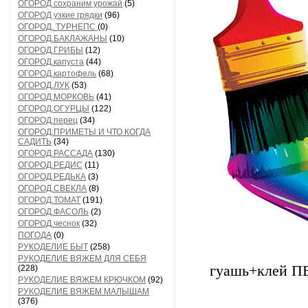
ОГОРОД сохраним урожай
(5)
ОГОРОД узкие грядки
(96)
ОГОРОД. ТУРНЕПС
(0)
ОГОРОД.БАКЛАЖАНЫ
(10)
ОГОРОД.ГРИБЫ
(12)
ОГОРОД.капуста
(44)
ОГОРОД.картофель
(68)
ОГОРОД.ЛУК
(53)
ОГОРОД.МОРКОВЬ
(41)
ОГОРОД.ОГУРЦЫ
(122)
ОГОРОД.перец
(34)
ОГОРОД.ПРИМЕТЫ И ЧТО КОГДА
САДИТЬ
(34)
ОГОРОД.РАССАДА
(130)
ОГОРОД.РЕДИС
(11)
ОГОРОД.РЕДЬКА
(3)
ОГОРОД.СВЕКЛА
(8)
ОГОРОД.ТОМАТ
(191)
ОГОРОД.ФАСОЛЬ
(2)
ОГОРОД.чеснок
(32)
ПОГОДА
(0)
РУКОДЕЛИЕ БЫТ
(258)
РУКОДЕЛИЕ ВЯЖЕМ ДЛЯ СЕБЯ
гуашь+клей П
(228)
РУКОДЕЛИЕ ВЯЖЕМ КРЮЧКОМ
(92)
РУКОДЕЛИЕ ВЯЖЕМ МАЛЫШАМ
(376)