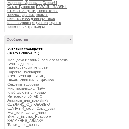
Маришка_Иришкина
Олена64
Ольга_Гутовская
ПАВЛИН_ПАВЛИН
СЕМЬЯ_И_ДЕТИ
Снова_весна
Таиса41
Фразька
вальс7
виконтесса55
долларушка48
ира_пичурова
ладуш_ка
олушта
танюша_76
третьядочь
Сообщества
-
Участник сообществ
(Всего в списке: 21)
Моя_дача
Вязаный_вальс
вязалочки
БУДЬ_ЗДОРОВ
Ветеринарный_кабинет
Царство_Кулинарии
КЛУБ_РУКОДЕЛЬНИЦ
Вяжем_спицами_и_крючком
Секреты_здоровья
Мир_вязальщиц_ЛиРу
Клуб_друзей_с_ярушки
Интересно_об_АВТО
Аватары_для_всех
ЛиРу
СДЕЛАНО_С_ЛЮБОВЬЮ
уДАЧНЫЙ_сезон
Сама_овца
Моя_кулинарная_книга
Вкусно_Быстро_Недорого
ЗНАМЕНИЯ_АЛЛАХА
Только_для_женщин