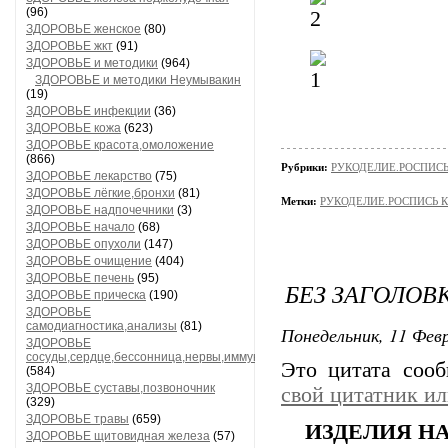
(96)
ЗДОРОВЬЕ женское
(80)
ЗДОРОВЬЕ жкт
(91)
ЗДОРОВЬЕ и методики
(964)
ЗДОРОВЬЕ и методики Неумывакин
(19)
ЗДОРОВЬЕ инфекции
(36)
ЗДОРОВЬЕ кожа
(623)
ЗДОРОВЬЕ красота,омоложение
(866)
Рубрики:
РУКОДЕЛИЕ.РОСПИС
ЗДОРОВЬЕ лекарство
(75)
ЗДОРОВЬЕ лёгкие,бронхи
(81)
Метки:
РУКОДЕЛИЕ.РОСПИСЬ 
ЗДОРОВЬЕ надпочечники
(3)
ЗДОРОВЬЕ начало
(68)
ЗДОРОВЬЕ опухоли
(147)
ЗДОРОВЬЕ очищение
(404)
ЗДОРОВЬЕ печень
(95)
БЕЗ ЗАГОЛОВ
ЗДОРОВЬЕ прическа
(190)
ЗДОРОВЬЕ
самодиагностика,анализы
(81)
Понедельник, 11 Февр
ЗДОРОВЬЕ
сосуды,сердце,бессонница,нервы,иммунитет
Это цитата соо
(584)
ЗДОРОВЬЕ суставы,позвоночник
свой цитатник и
(329)
ЗДОРОВЬЕ травы
(659)
ИЗДЕЛИЯ НА
ЗДОРОВЬЕ щитовидная железа
(57)