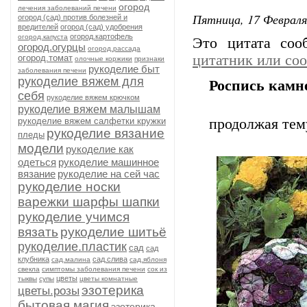
огород
лечения заболеваний печени
Пятница, 17 Февраля
огород (сад) против болезней и
вредителей
огород (сад) удобрения
огород.картофель
огород.капуста
Это цитата со
огород.огурцы
огород.рассада
цитатник или со
огород.томат
олочные коржики
признаки
рукоделие быт
заболевания печени
рукоделие вяжем для
Роспись камне
себя
рукоделие вяжем крючком
рукоделие вяжем малышам
рукоделие вяжем салфетки кружки
продолжая тему
рукоделие вязание
пледы
модели
рукоделие как
одеться
рукоделие машинное
вязание
рукоделие на сей час
рукоделие носки
варежки шарфы шапки
рукоделие учимся
вязать
рукоделие шитьё
рукоделие.пластик
сад
сад
клубника
сад.слива
сад.малина
сад.яблоня
свекла
симптомы заболевания печени
сок из
цветы
тыквы
супы
цветы комнатные
эзотерика
цветы.розы
бытовая магия
эзотерика.