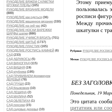
Этому приему
РУКОДЕЛИЕ ВЯЖЕМ САЛФЕТКИ
КРУЖКИ ПЛЕДЫ
(165)
пользовалась 
РУКОДЕЛИЕ ВЯЗАНИЕ МОДЕЛИ
(889)
росписи фигуро
РУКОДЕЛИЕ как одеться
(36)
РУКОДЕЛИЕ машинное вязание
(330)
Между прочим
РУКОДЕЛИЕ на сей час
(42)
шкатулки с тр
РУКОДЕЛИЕ НОСКИ ВАРЕЖКИ
ШАРФЫ шапки
(886)
РУКОДЕЛИЕ УЧИМСЯ ВЯЗАТЬ
(701)
РУКОДЕЛИЕ ШИТЬЁ
(1737)
РУКОДЕЛИЕ.ПЛАСТИК
(165)
РУКОДЕЛИЕ.РОСПИСЬ КАМНЕЙ
(6)
Рубрики:
РУКОДЕЛИЕ.РОСПИС
САД
(233)
САД АБРИКОСЫ
(5)
Метки:
РУКОДЕЛИЕ.РОСПИСЬ 
САД ВИНОГРАД
(115)
САД ВИШНЯ
(19)
САД клубника
(195)
САД ПРИВИВАЕМ формируем
ДЕРЕВЬЯ
(78)
БЕЗ ЗАГОЛОВ
САД.ГРУША
(22)
САД.Крыжовник
(10)
Понедельник, 19 Мар
САД.ЛЕЩИНА
(2)
САД.МАЛИНА
(52)
Это цитата соо
САД.ОБЛЕПИХА
(1)
САД.персики
(15)
цитатник или со
САД.садовые деревья
(10)