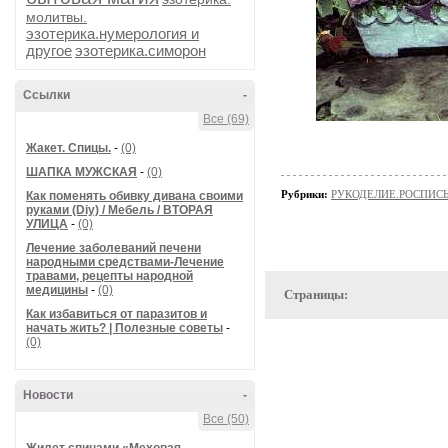
молитвы.
эзотерика.нумерология и
другое
эзотерика.симорон
Ссылки
-
Все (69)
Жакет. Спицы.
-
(0)
ШАПКА МУЖСКАЯ
-
(0)
Рубрики:
РУКОДЕЛИЕ.РОСПИС
Как поменять обивку дивана своими
руками (Diy) / Мебель / ВТОРАЯ
УЛИЦА
-
(0)
Лечение заболеваний печени
народными средствами-Лечение
травами, рецепты народной
медицины
-
(0)
Страницы:
Как избавиться от паразитов и
начать жить? | Полезные советы
-
(0)
Новости
-
Все (50)