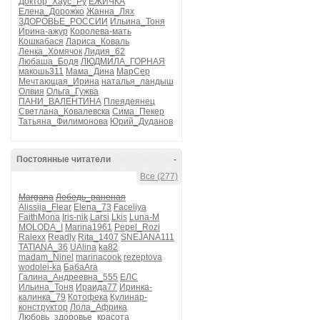
Доктор_Хаус_Ру
ЕЖИЧКА
Елена_Дорожко
Жанна_Лях
ЗДОРОВЬЕ_РОССИИ
Ильина_Тоня
Ирина-ажур
Королева-мать
Кошкабася
Лариса_Коваль
Ленка_Хомячок
Лидия_62
Любаша_Бодя
ЛЮДМИЛА_ГОРНАЯ
макошь311
Мама_Дина
МарСер
Мечтающая_Ирина
наталья_ландыш
Олвия
Ольга_Гужва
ПАНИ_ВАЛЕНТИНА
Плеядеянец
Светлана_Ковалевска
Сима_Пекер
Татьяна_Филимонова
Юрий_Дуданов
Постоянные читатели
-
Все (277)
Margana
Лебедь_раненая
Alissija_Flear
Elena_73
Faceliya
FaithMona
Iris-nik
Larsi
Lkis
Luna-M
MOLODA_I
Marina1961
Pepel_Rozi
Ralexx
Readly
Rita_1407
SNEJANA111
TATIANA_36
UAlina
ka82
madam_Ninel
marinacook
rezeptova
wodolei-ka
БабаАга
Галина_Андреевна_555
ЕЛС
Ильина_Тоня
Ираида77
Иринка-
калинка_79
Котофека
Кулинар-
конструктор
Лола_Африка
Любовь_здоровье_красота