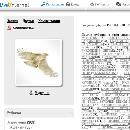
Регистрация
Вход
Рейтинги
Авос
Записи
Друзья
Комментарии
Выбрана рубрика
РУКОДЕЛИЕ.
ховрошечка
Другие рубрики в этом днев
МОЛИТВЫ.
(98),
ЭЗОТЕРИК
САД.ЯБЛОНЯ
(64),
САД.СМОРО
САД.МАЛИНА
(52),
САД.ЛЕЩИ
клубника
(195),
САД ВИШНЯ
(
РУКОДЕЛИЕ ШИТЬЁ
(1737),
Р
РУКОДЕЛИЕ на сей час
(42),
МОДЕЛИ
(889),
РУКОДЕЛИЕ ВЯ
ВЯЖЕМ КРЮЧКОМ
(92),
РУКО
ОГОРОД.ФАСОЛЬ
(2),
ОГОР
ОГОРОД.РАССАДА
(130),
ОГОР
ОГОРОД.МОРКОВЬ
(41),
ОГ
ОГОРОД.БАКЛАЖАНЫ
(10),
ОГ
против болезней и вредителей
(
КУЛИНАРИЯ.МУЛЬТИВАРКА
(3
КУЛИНАРИЯ салаты
(78),
КУЛ
напитки
(105),
КУЛИНАРИЯ мясо
ЛАВАШ
(99),
КУЛИНАРИЯ ИЗ Т
ЧЕБУРЕКИ
(46),
КУЛИНАРИЯ ИЗ
В друзья
ИЗ ТЕСТА ПЕЛЬМЕНИ,МАНТ
КРЕМЫ
(39),
КУЛИНАРИЯ ИЗ Т
ИЗ ТЕСТА БУЛОЧКИ КЕКСЫ
ТЕСТА
(167),
КУЛИНАРИЯ ЗЕФ
кляре
(3),
КУЛИНАРИЯ ФРУК
КУЛИНАРИЯ
(640),
ЗНАНИЕ.С
Рубрики
-
травы
(659),
ЗДОРОВЬЕ суставы
самодиагностика,анализы
(81),
З
опухоли
(147),
ЗДОРОВЬЕ начал
А для меня
(369)
ЗДОРОВЬЕ красота,омоложение
(
А деньги
(58)
жкт
(91),
ЗДОРОВЬЕ женское