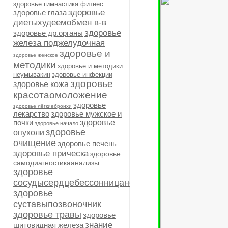
здоровье гимнастика фитнес
здоровье
здоровье глаза
диетыхудеемобмен в-в
здоровье
здоровье др.органы
железа поджелудочная
здоровье и
здоровье женское
методики
здоровье и методики
неумывакин
здоровье инфекции
здоровье
здоровье кожа
красотаомоложение
здоровье
здоровье лёгкиебронхи
лекарство
здоровье мужское и
почки
здоровье
здоровье начало
здоровье
опухоли
очищение
здоровье печень
здоровье прическа
здоровье
самодиагностикаанализы
здоровье
сосудысердцебессонницанервыиммунитет
здоровье
суставыпозвоночник
здоровье травы
здоровье
знание
щитовидная железа