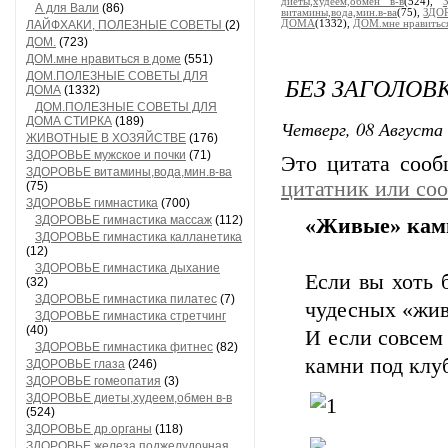
диеты,худеем,обмен в-в
(524),
А для Вали
(86)
витамины,вода,мин.в-ва
(75),
ЗДОР
ЛАЙФХАКИ, ПОЛЕЗНЫЕ СОВЕТЫ
(2)
ДОМА
(1332),
ДОМ.мне нравиться
ДОМ.
(723)
ДОМ.мне нравиться в доме
(551)
ДОМ.ПОЛЕЗНЫЕ СОВЕТЫ ДЛЯ
БЕЗ ЗАГОЛОВ
ДОМА
(1332)
ДОМ.ПОЛЕЗНЫЕ СОВЕТЫ ДЛЯ
ДОМА СТИРКА
(189)
Четверг, 08 Августа 
ЖИВОТНЫЕ В ХОЗЯЙСТВЕ
(176)
ЗДОРОВЬЕ мужское и почки
(71)
Это цитата соо
ЗДОРОВЬЕ витамины,вода,мин.в-ва
цитатник или со
(75)
ЗДОРОВЬЕ гимнастика
(700)
ЗДОРОВЬЕ гимнастика массаж
(112)
«Живые» камн
ЗДОРОВЬЕ гимнастика калланетика
(12)
ЗДОРОВЬЕ гимнастика дыхание
Если вы хоть б
(32)
ЗДОРОВЬЕ гимнастика пилатес
(7)
чудесных «жив
ЗДОРОВЬЕ гимнастика стретчинг
(40)
И если совсем 
ЗДОРОВЬЕ гимнастика фитнес
(82)
камни под клу
ЗДОРОВЬЕ глаза
(246)
ЗДОРОВЬЕ гомеопатия
(3)
ЗДОРОВЬЕ диеты,худеем,обмен в-в
(524)
ЗДОРОВЬЕ др.органы
(118)
ЗДОРОВЬЕ железа поджелудочная