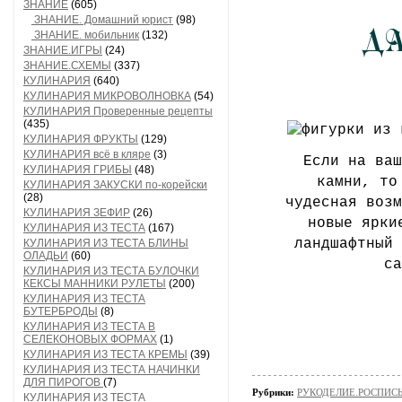
ЗНАНИЕ
(605)
ЗНАНИЕ. Домашний юрист
(98)
ЗНАНИЕ. мобильник
(132)
ЗНАНИЕ.ИГРЫ
(24)
ЗНАНИЕ.СХЕМЫ
(337)
КУЛИНАРИЯ
(640)
КУЛИНАРИЯ МИКРОВОЛНОВКА
(54)
КУЛИНАРИЯ Проверенные рецепты
(435)
КУЛИНАРИЯ ФРУКТЫ
(129)
КУЛИНАРИЯ всё в кляре
(3)
Если на ваш
КУЛИНАРИЯ ГРИБЫ
(48)
камни, то
КУЛИНАРИЯ ЗАКУСКИ по-корейски
(28)
чудесная возм
КУЛИНАРИЯ ЗЕФИР
(26)
новые ярки
КУЛИНАРИЯ ИЗ ТЕСТА
(167)
ландшафтный 
КУЛИНАРИЯ ИЗ ТЕСТА БЛИНЫ
ОЛАДЬИ
(60)
са
КУЛИНАРИЯ ИЗ ТЕСТА БУЛОЧКИ
КЕКСЫ МАННИКИ РУЛЕТЫ
(200)
КУЛИНАРИЯ ИЗ ТЕСТА
БУТЕРБРОДЫ
(8)
КУЛИНАРИЯ ИЗ ТЕСТА В
СЕЛЕКОНОВЫХ ФОРМАХ
(1)
КУЛИНАРИЯ ИЗ ТЕСТА КРЕМЫ
(39)
КУЛИНАРИЯ ИЗ ТЕСТА НАЧИНКИ
ДЛЯ ПИРОГОВ
(7)
Рубрики:
РУКОДЕЛИЕ.РОСПИС
КУЛИНАРИЯ ИЗ ТЕСТА