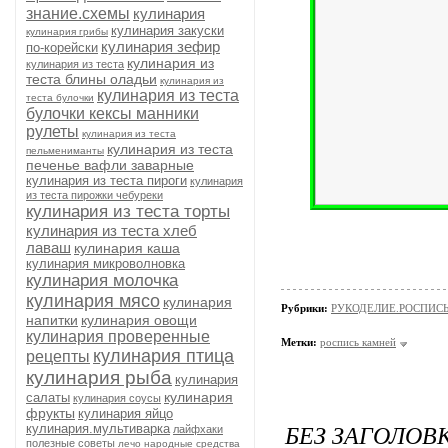
знание.схемы
кулинария
кулинария закуски
кулинария грибы
кулинария зефир
по-корейски
кулинария из
кулинария из теста
теста блины оладьи
кулинария из
кулинария из теста
теста булочки
булочки кексы манники
рулеты
кулинария из теста
кулинария из теста
пельмениманты
печенье вафли заварные
кулинария из теста пироги
кулинария
из теста пирожки чебуреки
кулинария из теста торты
кулинария из теста хлеб
лаваш
кулинария каша
кулинария микроволновка
кулинария молочка
кулинария мясо
кулинария
Рубрики:
РУКОДЕЛИЕ.РОСПИС
напитки
кулинария овощи
кулинария проверенные
Метки:
роспись камней
кулинария птица
рецепты
кулинария рыба
кулинария
кулинария
салаты
кулинария соусы
фрукты
кулинария яйцо
БЕЗ ЗАГОЛОВ
кулинария.мультиварка
лайфхаки
полезные советы
лечо
народные средства