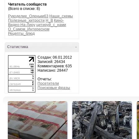
Читатель сообществ
(Всего в списке: 8)
Рукоделие_Оленьки63
Наши_схемы
Полезные_хитрости
H_B
Кино-
Видео-На-Лиру
цитируй_с_нами
О_Самом_Интересном
Рецепты_блюд
Статистика
-
Создан: 06.01.2012
Записей: 26434
Комментариев: 635
Написано: 28447
Отчеты:
Посетители
Поисковые фразы