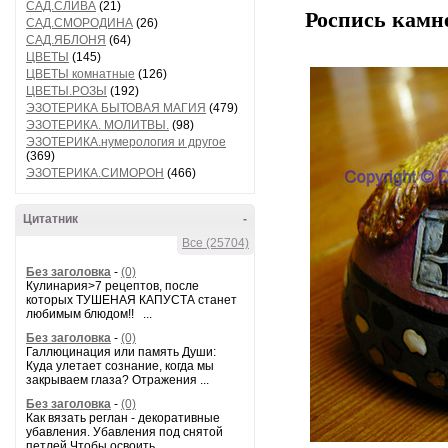
САД.СЛИВА
(21)
Роспись камн
САД.СМОРОДИНА
(26)
САД.ЯБЛОНЯ
(64)
ЦВЕТЫ
(145)
ЦВЕТЫ комнатные
(126)
ЦВЕТЫ.РОЗЫ
(192)
ЭЗОТЕРИКА БЫТОВАЯ МАГИЯ
(479)
ЭЗОТЕРИКА. МОЛИТВЫ.
(98)
ЭЗОТЕРИКА.нумерология и другое
(369)
ЭЗОТЕРИКА.СИМОРОН
(466)
Цитатник
-
Все (25704)
Без заголовка
-
(0)
Кулинария>7 рецептов, после
которых ТУШЕНАЯ КАПУСТА станет
любимым блюдом!! ...
Без заголовка
-
(0)
Галлюцинация или память Души:
Куда улетает сознание, когда мы
закрываем глаза? Отражения ...
Без заголовка
-
(0)
Как вязать реглан - декоративные
убавления. Убавления под снятой
петлей Чтобы освоить...