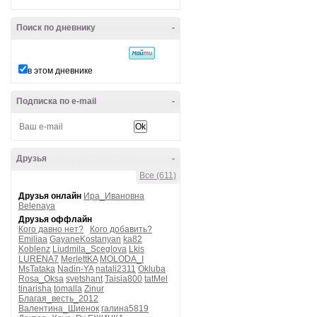
Поиск по дневнику
-
в этом дневнике
Подписка по e-mail
-
Друзья
-
Все (611)
Друзья онлайн
Ира_Ивановна
Belenaya
Друзья оффлайн
Кого давно нет?
Кого добавить?
Emiliaa
GayaneKostanyan
ka82
Koblenz
Liudmila_Sceglova
Lkis
LURENA7
MerlettKA
MOLODA_I
MsTataka
Nadin-YA
natali2311
Okluba
Rosa_Oksa
svetshant
Taisia800
tatMel
tinarisha
tomalla
Zinur
Благая_весть_2012
Валентина_Шиенок
галина5819