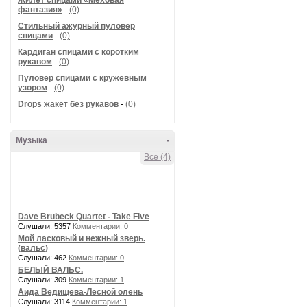
Жилет спицами «Меховая
фантазия»
-
(0)
Стильный ажурный пуловер
спицами
-
(0)
Кардиган спицами с коротким
рукавом
-
(0)
Пуловер спицами с кружевным
узором
-
(0)
Drops жакет без рукавов
-
(0)
Музыка
-
Все (4)
Dave Brubeck Quartet - Take Five
Слушали: 5357
Комментарии: 0
Мой ласковый и нежный зверь.
(вальс)
Слушали: 462
Комментарии: 0
БЕЛЫЙ ВАЛЬС.
Слушали: 309
Комментарии: 1
Аида Ведищева-Лесной олень
Слушали: 3114
Комментарии: 1