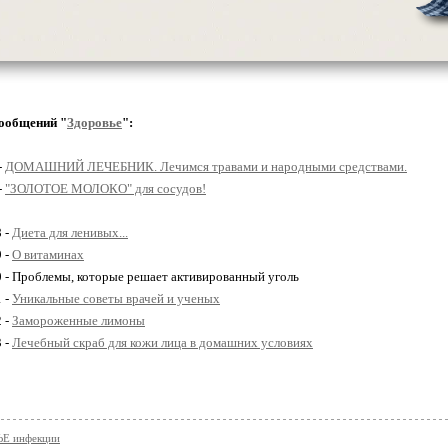
ообщений "
Здоровье
":
-
ДОМАШНИЙ ЛЕЧЕБНИК. Лечимся травами и народными средствами.
-
"ЗОЛОТОЕ МОЛОКО" для сосудов!
8 -
Диета для ленивых...
9 -
О витаминах
0 - Проблемы, которые решает активированный уголь
1 -
Уникальные советы врачей и ученых
2 -
Замороженные лимоны
3 -
Лечебный скраб для кожи лица в домашних условиях
Е инфекции