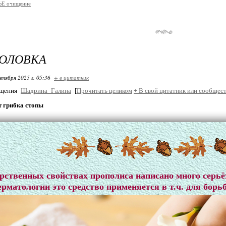
Е очищение
ГОЛОВКА
нтября 2025 г. 05:36
+ в цитатник
бщения
Шадрина_Галина
[
Прочитать целиком
+
В свой цитатник или сообщест
т грибка стопы
рственных свойствах прополиса написано много серьё
ерматологии это средство применяется в т.ч. для бор