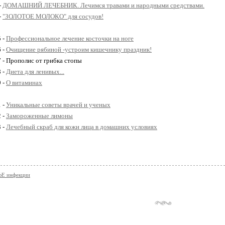
-
ДОМАШНИЙ ЛЕЧЕБНИК. Лечимся травами и народными средствами.
-
"ЗОЛОТОЕ МОЛОКО" для сосудов!
5 -
Профессиональное лечение косточки на ноге
6 -
Очищение рябиной -устроим кишечнику праздник!
7 - Прополис от грибка стопы
8 -
Диета для ленивых...
9 -
О витаминах
1 -
Уникальные советы врачей и ученых
2 -
Замороженные лимоны
3 -
Лечебный скраб для кожи лица в домашних условиях
Е инфекции