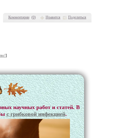
Комментарии
(
0
)
Нравится
Поделиться
во!
]
зных научных работ и статей. В
ьбы
с грибковой инфекцией
.