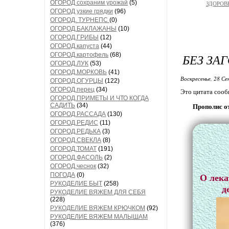
ОГОРОД сохраним урожай
(5)
ЗДОРОВЬ
ОГОРОД узкие грядки
(96)
ОГОРОД. ТУРНЕПС
(0)
ОГОРОД.БАКЛАЖАНЫ
(10)
ОГОРОД.ГРИБЫ
(12)
ОГОРОД.капуста
(44)
ОГОРОД.картофель
(68)
БЕЗ ЗА
ОГОРОД.ЛУК
(53)
ОГОРОД.МОРКОВЬ
(41)
Воскресенье, 28 Се
ОГОРОД.ОГУРЦЫ
(122)
ОГОРОД.перец
(34)
Это цитата соо
ОГОРОД.ПРИМЕТЫ И ЧТО КОГДА
САДИТЬ
(34)
Прополис о
ОГОРОД.РАССАДА
(130)
ОГОРОД.РЕДИС
(11)
ОГОРОД.РЕДЬКА
(3)
ОГОРОД.СВЕКЛА
(8)
ОГОРОД.ТОМАТ
(191)
ОГОРОД.ФАСОЛЬ
(2)
ОГОРОД.чеснок
(32)
ПОГОДА
(0)
О лека
РУКОДЕЛИЕ БЫТ
(258)
д
РУКОДЕЛИЕ ВЯЖЕМ ДЛЯ СЕБЯ
(228)
РУКОДЕЛИЕ ВЯЖЕМ КРЮЧКОМ
(92)
РУКОДЕЛИЕ ВЯЖЕМ МАЛЫШАМ
(376)