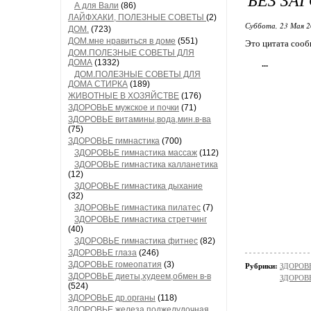
А для Вали
(86)
ЛАЙФХАКИ, ПОЛЕЗНЫЕ СОВЕТЫ
(2)
Суббота, 23 Мая 2
ДОМ.
(723)
ДОМ.мне нравиться в доме
(551)
Это цитата соо
ДОМ.ПОЛЕЗНЫЕ СОВЕТЫ ДЛЯ
ДОМА
(1332)
...
ДОМ.ПОЛЕЗНЫЕ СОВЕТЫ ДЛЯ
ДОМА СТИРКА
(189)
ЖИВОТНЫЕ В ХОЗЯЙСТВЕ
(176)
ЗДОРОВЬЕ мужское и почки
(71)
ЗДОРОВЬЕ витамины,вода,мин.в-ва
(75)
ЗДОРОВЬЕ гимнастика
(700)
ЗДОРОВЬЕ гимнастика массаж
(112)
ЗДОРОВЬЕ гимнастика калланетика
(12)
ЗДОРОВЬЕ гимнастика дыхание
(32)
ЗДОРОВЬЕ гимнастика пилатес
(7)
ЗДОРОВЬЕ гимнастика стретчинг
(40)
ЗДОРОВЬЕ гимнастика фитнес
(82)
ЗДОРОВЬЕ глаза
(246)
ЗДОРОВЬЕ гомеопатия
(3)
Рубрики:
ЗДОРОВЬ
ЗДОРОВЬЕ диеты,худеем,обмен в-в
ЗДОРОВЬ
(524)
ЗДОРОВЬЕ др.органы
(118)
ЗДОРОВЬЕ железа поджелудочная