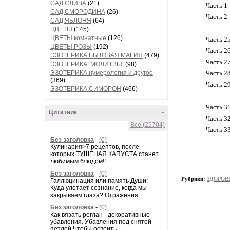
САД.СЛИВА
(21)
Часть 1 
САД.СМОРОДИНА
(26)
Часть 2 
САД.ЯБЛОНЯ
(64)
...
ЦВЕТЫ
(145)
ЦВЕТЫ комнатные
(126)
Часть 2
ЦВЕТЫ.РОЗЫ
(192)
Часть 2
ЭЗОТЕРИКА БЫТОВАЯ МАГИЯ
(479)
Часть 2
ЭЗОТЕРИКА. МОЛИТВЫ.
(98)
ЭЗОТЕРИКА.нумерология и другое
Часть 2
(369)
Часть 2
ЭЗОТЕРИКА.СИМОРОН
(466)
...
Часть 3
Цитатник
-
Часть 3
Все (25704)
Часть 3
Без заголовка
-
(0)
Кулинария>7 рецептов, после
которых ТУШЕНАЯ КАПУСТА станет
любимым блюдом!! ...
Без заголовка
-
(0)
Рубрики:
ЗДОРОВЬ
Галлюцинация или память Души:
Куда улетает сознание, когда мы
закрываем глаза? Отражения ...
Без заголовка
-
(0)
Как вязать реглан - декоративные
убавления. Убавления под снятой
петлей Чтобы освоить...