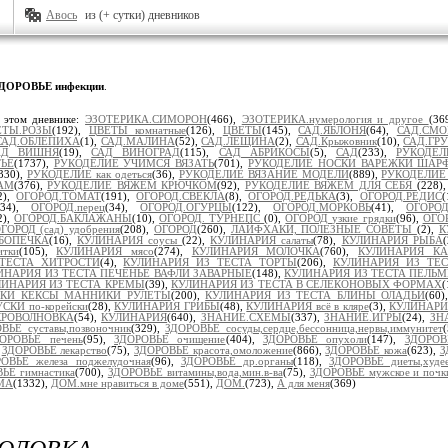
Авось
из (+ сутки) дневников
ДОРОВЬЕ инфекции
.
 этом дневнике:
ЭЗОТЕРИКА.СИМОРОН
(466),
ЭЗОТЕРИКА.нумерология и другое
(36
ЕТЫ.РОЗЫ
(192),
ЦВЕТЫ комнатные
(126),
ЦВЕТЫ
(145),
САД.ЯБЛОНЯ
(64),
САД.СМО
САД.ОБЛЕПИХА
(1),
САД.МАЛИНА
(52),
САД.ЛЕЩИНА
(2),
САД.Крыжовник
(10),
САД.ГР
АД ВИШНЯ
(19),
САД ВИНОГРАД
(115),
САД АБРИКОСЫ
(5),
САД
(233),
РУКОДЕЛ
ЬЁ
(1737),
РУКОДЕЛИЕ УЧИМСЯ ВЯЗАТЬ
(701),
РУКОДЕЛИЕ НОСКИ ВАРЕЖКИ ШАРФ
330),
РУКОДЕЛИЕ как одеться
(36),
РУКОДЕЛИЕ ВЯЗАНИЕ МОДЕЛИ
(889),
РУКОДЕЛИЕ
АМ
(376),
РУКОДЕЛИЕ ВЯЖЕМ КРЮЧКОМ
(92),
РУКОДЕЛИЕ ВЯЖЕМ ДЛЯ СЕБЯ
(228)
2),
ОГОРОД.ТОМАТ
(191),
ОГОРОД.СВЕКЛА
(8),
ОГОРОД.РЕДЬКА
(3),
ОГОРОД.РЕДИС
(
(34),
ОГОРОД.перец
(34),
ОГОРОД.ОГУРЦЫ
(122),
ОГОРОД.МОРКОВЬ
(41),
ОГОРОД
2),
ОГОРОД.БАКЛАЖАНЫ
(10),
ОГОРОД. ТУРНЕПС
(0),
ОГОРОД узкие грядки
(96),
ОГОР
ГОРОД (сад) удобрения
(208),
ОГОРОД
(260),
ЛАЙФХАКИ, ПОЛЕЗНЫЕ СОВЕТЫ
(2),
К
БОПЕЧКА
(16),
КУЛИНАРИЯ соусы
(22),
КУЛИНАРИЯ салаты
(78),
КУЛИНАРИЯ РЫБА
тки
(105),
КУЛИНАРИЯ мясо
(274),
КУЛИНАРИЯ МОЛОЧКА
(760),
КУЛИНАРИЯ К
ТЕСТА ХИТРОСТИ
(4),
КУЛИНАРИЯ ИЗ ТЕСТА ТОРТЫ
(206),
КУЛИНАРИЯ ИЗ ТЕ
ИНАРИЯ ИЗ ТЕСТА ПЕЧЕНЬЕ ВАФЛИ ЗАВАРНЫЕ
(148),
КУЛИНАРИЯ ИЗ ТЕСТА ПЕЛЬ
ЛИНАРИЯ ИЗ ТЕСТА КРЕМЫ
(39),
КУЛИНАРИЯ ИЗ ТЕСТА В СЕЛЕКОНОВЫХ ФОРМАХ
(
ЧКИ КЕКСЫ МАННИКИ РУЛЕТЫ
(200),
КУЛИНАРИЯ ИЗ ТЕСТА БЛИНЫ ОЛАДЬИ
(60
КИ по-корейски
(28),
КУЛИНАРИЯ ГРИБЫ
(48),
КУЛИНАРИЯ всё в кляре
(3),
КУЛИНАРИ
КРОВОЛНОВКА
(54),
КУЛИНАРИЯ
(640),
ЗНАНИЕ.СХЕМЫ
(337),
ЗНАНИЕ.ИГРЫ
(24),
ЗН
ВЬЕ суставы,позвоночник
(329),
ЗДОРОВЬЕ сосуды,сердце,бессонница,нервы,иммунитет
ОРОВЬЕ печень
(95),
ЗДОРОВЬЕ очищение
(404),
ЗДОРОВЬЕ опухоли
(147),
ЗДОРОВ
,
ЗДОРОВЬЕ лекарство
(75),
ЗДОРОВЬЕ красота,омоложение
(866),
ЗДОРОВЬЕ кожа
(623),
З
ОВЬЕ железа поджелудочная
(96),
ЗДОРОВЬЕ др.органы
(118),
ЗДОРОВЬЕ диеты,худее
ЬЕ гимнастика
(700),
ЗДОРОВЬЕ витамины,вода,мин.в-ва
(75),
ЗДОРОВЬЕ мужское и почк
МА
(1332),
ДОМ.мне нравиться в доме
(551),
ДОМ.
(723),
А для меня
(369)
ГОЛОВКА