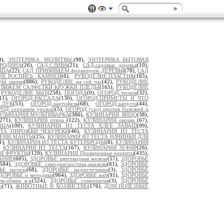
9),
ЭЗОТЕРИКА. МОЛИТВЫ.
(98),
ЭЗОТЕРИКА БЫТОВАЯ
РОДИНА
(26),
САД.СЛИВА
(21),
САД.садовые деревья
(10),
УША
(22),
САД ПРИВИВАЕМ формируем ДЕРЕВЬЯ
(78),
САД
ИЕ.РОСПИСЬ КАМНЕЙ
(6),
РУКОДЕЛИЕ.ПЛАСТИК
(165),
Ы шапки
(886),
РУКОДЕЛИЕ на сей час
(42),
РУКОДЕЛИЕ
 ВЯЖЕМ САЛФЕТКИ КРУЖКИ ПЛЕДЫ
(165),
РУКОДЕЛИЕ
,
РУКОДЕЛИЕ БЫТ
(258),
ПОГОДА
(0),
ОГОРОД.чеснок
(32),
11),
ОГОРОД.РАССАДА
(130),
ОГОРОД.ПРИМЕТЫ И ЧТО
.ЛУК
(53),
ОГОРОД.картофель
(68),
ОГОРОД.капуста
(44),
ОД сохраним урожай
(5),
ОГОРОД (сад) против болезней и
УЛИНАРИЯ.МУЛЬТИВАРКА
(386),
КУЛИНАРИЯ ЯЙЦО
(38),
(271),
КУЛИНАРИЯ птица
(122),
КУЛИНАРИЯ овощи
(67),
АША
(100),
КУЛИНАРИЯ ИЗ ТЕСТА ХЛЕБ ЛАВАШ
(99),
СТА ПИРОЖКИ ЧЕБУРЕКИ
(46),
КУЛИНАРИЯ ИЗ ТЕСТА
МЕНИ,МАНТЫ
(25),
КУЛИНАРИЯ ИЗ ТЕСТА НАЧИНКИ ДЛЯ
1),
КУЛИНАРИЯ ИЗ ТЕСТА БУТЕРБРОДЫ
(8),
КУЛИНАРИЯ
),
КУЛИНАРИЯ ИЗ ТЕСТА
(167),
КУЛИНАРИЯ ЗЕФИР
(26),
Я ФРУКТЫ
(129),
КУЛИНАРИЯ Проверенные рецепты
(435),
АНИЕ
(605),
ЗДОРОВЬЕ щитовидная железа
(57),
ЗДОРОВЬЕ
(584),
ЗДОРОВЬЕ самодиагностика,анализы
(81),
ЗДОРОВЬЕ
ЬЕ начало
(68),
ЗДОРОВЬЕ надпочечники
(3),
ЗДОРОВЬЕ
ДОРОВЬЕ и методики
(964),
ЗДОРОВЬЕ жкт
(91),
ЗДОРОВЬЕ
м,обмен в-в
(524),
ЗДОРОВЬЕ гомеопатия
(3),
ЗДОРОВЬЕ
и
(71),
ЖИВОТНЫЕ В ХОЗЯЙСТВЕ
(176),
ДОМ.ПОЛЕЗНЫЕ