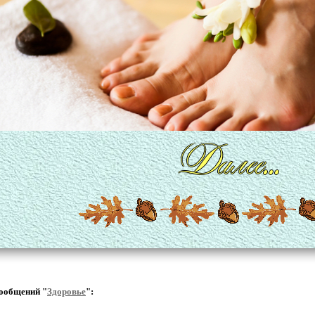
ообщений "
Здоровье
":