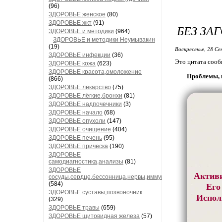
(96)
ЗДОРОВЬЕ женское
(80)
ЗДОРОВЬЕ жкт
(91)
БЕЗ ЗА
ЗДОРОВЬЕ и методики
(964)
ЗДОРОВЬЕ и методики Неумывакин
(19)
Воскресенье, 28 Се
ЗДОРОВЬЕ инфекции
(36)
Это цитата соо
ЗДОРОВЬЕ кожа
(623)
ЗДОРОВЬЕ красота,омоложение
Проблемы, 
(866)
ЗДОРОВЬЕ лекарство
(75)
ЗДОРОВЬЕ лёгкие,бронхи
(81)
ЗДОРОВЬЕ надпочечники
(3)
ЗДОРОВЬЕ начало
(68)
ЗДОРОВЬЕ опухоли
(147)
ЗДОРОВЬЕ очищение
(404)
ЗДОРОВЬЕ печень
(95)
ЗДОРОВЬЕ прическа
(190)
ЗДОРОВЬЕ
самодиагностика,анализы
(81)
ЗДОРОВЬЕ
Активи
сосуды,сердце,бессонница,нервы,иммунитет
(584)
Его
ЗДОРОВЬЕ суставы,позвоночник
Исполь
(329)
ЗДОРОВЬЕ травы
(659)
ЗДОРОВЬЕ щитовидная железа
(57)