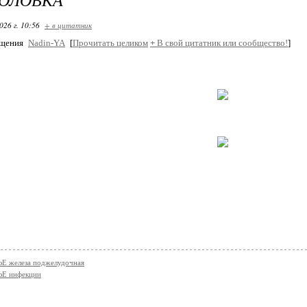
026 г. 10:56
+ в цитатник
бщения
Nadin-YA
[
Прочитать целиком
+
В свой цитатник или сообщество!
]
Е железа поджелудочная
Е инфекции