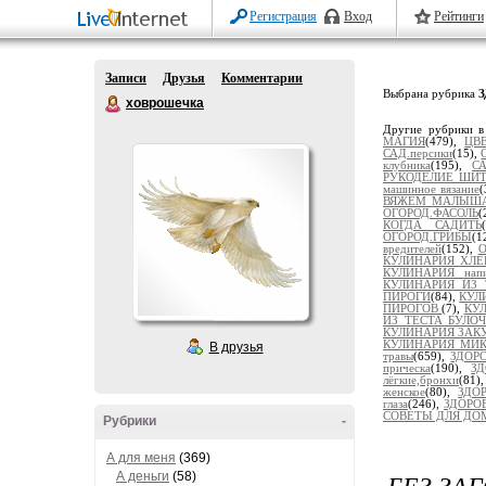
Регистрация
Вход
Рейтинги
Записи
Друзья
Комментарии
Выбрана рубрика
З
ховрошечка
Другие рубрики в
МАГИЯ
(479),
ЦВ
САД.персики
(15),
клубника
(195),
С
РУКОДЕЛИЕ ШИТ
машинное вязание
(
ВЯЖЕМ МАЛЫШ
ОГОРОД.ФАСОЛЬ
(
КОГДА САДИТЬ
ОГОРОД.ГРИБЫ
(1
вредителей
(152),
О
КУЛИНАРИЯ ХЛЕ
КУЛИНАРИЯ напи
КУЛИНАРИЯ ИЗ 
ПИРОГИ
(84),
КУЛ
ПИРОГОВ
(7),
КУ
ИЗ ТЕСТА БУЛО
КУЛИНАРИЯ ЗАКУС
КУЛИНАРИЯ МИ
В друзья
травы
(659),
ЗДОРО
прическа
(190),
ЗД
лёгкие,бронхи
(81)
женское
(80),
ЗДОР
глаза
(246),
ЗДОРОВ
СОВЕТЫ ДЛЯ ДО
Рубрики
-
А для меня
(369)
БЕЗ ЗА
А деньги
(58)