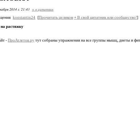
кабря 2014 г. 21:43
+ в цитатник
бщения
konstantin24
[
Прочитать целиком
+
В свой цитатник или сообщество!
]
 на растяжку
йт -
ПроАтлетов.ру
тут собраны упражнения на все группы мышц, диеты и фи