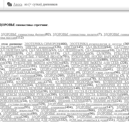
Авось
из (+ сутки) дневников
ДОРОВЬЕ гимнастика стретчинг
.
:
ЗДОРОВЬЕ гимнастика фитнес
(82),
ЗДОРОВЬЕ гимнастика пилатес
(7),
ЗДОРОВЬЕ гимна
ика массаж
(112)
 этом дневнике:
ЭЗОТЕРИКА.СИМОРОН
(466),
ЭЗОТЕРИКА.нумерология и другое
(36
ЕТЫ.РОЗЫ
(192),
ЦВЕТЫ комнатные
(126),
ЦВЕТЫ
(145),
САД.ЯБЛОНЯ
(64),
САД.СМО
САД.ОБЛЕПИХА
(1),
САД.МАЛИНА
(52),
САД.ЛЕЩИНА
(2),
САД.Крыжовник
(10),
САД.ГР
АД ВИШНЯ
(19),
САД ВИНОГРАД
(115),
САД АБРИКОСЫ
(5),
САД
(233),
РУКОДЕЛ
ЬЁ
(1737),
РУКОДЕЛИЕ УЧИМСЯ ВЯЗАТЬ
(701),
РУКОДЕЛИЕ НОСКИ ВАРЕЖКИ ШАРФ
330),
РУКОДЕЛИЕ как одеться
(36),
РУКОДЕЛИЕ ВЯЗАНИЕ МОДЕЛИ
(889),
РУКОДЕЛИЕ
АМ
(376),
РУКОДЕЛИЕ ВЯЖЕМ КРЮЧКОМ
(92),
РУКОДЕЛИЕ ВЯЖЕМ ДЛЯ СЕБЯ
(228)
2),
ОГОРОД.ТОМАТ
(191),
ОГОРОД.СВЕКЛА
(8),
ОГОРОД.РЕДЬКА
(3),
ОГОРОД.РЕДИС
(
(34),
ОГОРОД.перец
(34),
ОГОРОД.ОГУРЦЫ
(122),
ОГОРОД.МОРКОВЬ
(41),
ОГОРОД
2),
ОГОРОД.БАКЛАЖАНЫ
(10),
ОГОРОД. ТУРНЕПС
(0),
ОГОРОД узкие грядки
(96),
ОГОР
ГОРОД (сад) удобрения
(208),
ОГОРОД
(260),
ЛАЙФХАКИ, ПОЛЕЗНЫЕ СОВЕТЫ
(2),
К
БОПЕЧКА
(16),
КУЛИНАРИЯ соусы
(22),
КУЛИНАРИЯ салаты
(78),
КУЛИНАРИЯ РЫБА
тки
(105),
КУЛИНАРИЯ мясо
(274),
КУЛИНАРИЯ МОЛОЧКА
(760),
КУЛИНАРИЯ К
ТЕСТА ХИТРОСТИ
(4),
КУЛИНАРИЯ ИЗ ТЕСТА ТОРТЫ
(206),
КУЛИНАРИЯ ИЗ ТЕ
ИНАРИЯ ИЗ ТЕСТА ПЕЧЕНЬЕ ВАФЛИ ЗАВАРНЫЕ
(148),
КУЛИНАРИЯ ИЗ ТЕСТА ПЕЛЬ
ЛИНАРИЯ ИЗ ТЕСТА КРЕМЫ
(39),
КУЛИНАРИЯ ИЗ ТЕСТА В СЕЛЕКОНОВЫХ ФОРМАХ
(
ЧКИ КЕКСЫ МАННИКИ РУЛЕТЫ
(200),
КУЛИНАРИЯ ИЗ ТЕСТА БЛИНЫ ОЛАДЬИ
(60
КИ по-корейски
(28),
КУЛИНАРИЯ ГРИБЫ
(48),
КУЛИНАРИЯ всё в кляре
(3),
КУЛИНАРИ
КРОВОЛНОВКА
(54),
КУЛИНАРИЯ
(640),
ЗНАНИЕ.СХЕМЫ
(337),
ЗНАНИЕ.ИГРЫ
(24),
ЗН
ВЬЕ суставы,позвоночник
(329),
ЗДОРОВЬЕ сосуды,сердце,бессонница,нервы,иммунитет
ОРОВЬЕ печень
(95),
ЗДОРОВЬЕ очищение
(404),
ЗДОРОВЬЕ опухоли
(147),
ЗДОРОВ
,
ЗДОРОВЬЕ лекарство
(75),
ЗДОРОВЬЕ красота,омоложение
(866),
ЗДОРОВЬЕ кожа
(623
),
ЗДОРОВЬЕ женское
(80),
ЗДОРОВЬЕ железа поджелудочная
(96),
ЗДОРОВЬЕ др.органы
ОРОВЬЕ глаза
(246),
ЗДОРОВЬЕ гимнастика
(700),
ЗДОРОВЬЕ витамины,вода,мин.в-ва
,
ДОМ.ПОЛЕЗНЫЕ СОВЕТЫ ДЛЯ ДОМА
(1332),
ДОМ.мне нравиться в доме
(551),
ДОМ.
(7