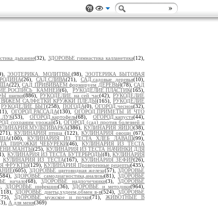
стика дыхание
(32),
ЗДОРОВЬЕ гимнастика калланетика
(12),
9),
ЭЗОТЕРИКА. МОЛИТВЫ.
(98),
ЭЗОТЕРИКА БЫТОВАЯ
РОДИНА
(26),
САД.СЛИВА
(21),
САД.садовые деревья
(10),
УША
(22),
САД ПРИВИВАЕМ формируем ДЕРЕВЬЯ
(78),
САД
ИЕ.РОСПИСЬ КАМНЕЙ
(6),
РУКОДЕЛИЕ.ПЛАСТИК
(165),
Ы шапки
(886),
РУКОДЕЛИЕ на сей час
(42),
РУКОДЕЛИЕ
 ВЯЖЕМ САЛФЕТКИ КРУЖКИ ПЛЕДЫ
(165),
РУКОДЕЛИЕ
,
РУКОДЕЛИЕ БЫТ
(258),
ПОГОДА
(0),
ОГОРОД.чеснок
(32),
11),
ОГОРОД.РАССАДА
(130),
ОГОРОД.ПРИМЕТЫ И ЧТО
.ЛУК
(53),
ОГОРОД.картофель
(68),
ОГОРОД.капуста
(44),
ОД сохраним урожай
(5),
ОГОРОД (сад) против болезней и
УЛИНАРИЯ.МУЛЬТИВАРКА
(386),
КУЛИНАРИЯ ЯЙЦО
(38),
(271),
КУЛИНАРИЯ птица
(122),
КУЛИНАРИЯ овощи
(67),
АША
(100),
КУЛИНАРИЯ ИЗ ТЕСТА ХЛЕБ ЛАВАШ
(99),
СТА ПИРОЖКИ ЧЕБУРЕКИ
(46),
КУЛИНАРИЯ ИЗ ТЕСТА
МЕНИ,МАНТЫ
(25),
КУЛИНАРИЯ ИЗ ТЕСТА НАЧИНКИ ДЛЯ
1),
КУЛИНАРИЯ ИЗ ТЕСТА БУТЕРБРОДЫ
(8),
КУЛИНАРИЯ
),
КУЛИНАРИЯ ИЗ ТЕСТА
(167),
КУЛИНАРИЯ ЗЕФИР
(26),
Я ФРУКТЫ
(129),
КУЛИНАРИЯ Проверенные рецепты
(435),
АНИЕ
(605),
ЗДОРОВЬЕ щитовидная железа
(57),
ЗДОРОВЬЕ
(584),
ЗДОРОВЬЕ самодиагностика,анализы
(81),
ЗДОРОВЬЕ
ЬЕ начало
(68),
ЗДОРОВЬЕ надпочечники
(3),
ЗДОРОВЬЕ
),
ЗДОРОВЬЕ инфекции
(36),
ЗДОРОВЬЕ и методики
(964),
(118),
ЗДОРОВЬЕ диеты,худеем,обмен в-в
(524),
ЗДОРОВЬЕ
(75),
ЗДОРОВЬЕ мужское и почки
(71),
ЖИВОТНЫЕ В
23),
А для меня
(369)