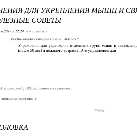
ЕНИЯ ДЛЯ УКРЕПЛЕНИЯ МЫШЦ И СВЯ
ПОЛЕЗНЫЕ СОВЕТЫ
та 2017 г. 12:24
+ в цитатник
kycha-sovetov.ru/uprazhneni...-let-next/
Упражнения для укрепления отдельных групп мышц и связок ши
(после 50 лет) и пожилого возраста. Это упражнения для
Е гимнастика/ЗДОРОВЬЕ гимнастика стретчинг
гимнастика стретчинг
ГОЛОВКА