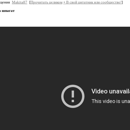
бщения
Makita87
[
Прочитать целиком
+
В свой цитатник или сообщество!
]
а шпагат