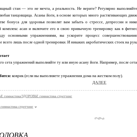
ящный стан — это не мечта, а реальность. Не верите? Регулярно выполняй
любая танцовщица. Асаны йоги, в основе которых много растягивающих движ
тве бонуса для здоровья позволят вам забыть о стрессе, депрессии и нико
 комплекс асан и включите его в свою привычную тренировку как в фитнес-
ду основными упражнениями, вы ускорите процесс совершенствования
е всего лишь после одной тренировки. И никаких акробатических стоек на рука
отает
го сета упражнений выполняйте ту или иную асану йоги. Например, после сет
бится:
коврик (если вы выполняете упражнения дома на жестком полу).
ДАЛЕЕ
Е гимнастика/ЗДОРОВЬЕ гимнастика стретчинг
гимнастика стретчинг
ГОЛОВКА