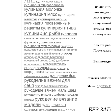
лаваш
кулинария каша
кулинария микроволновка
Гибкий и из
кулинария молочка
позавидует 
кулинария мясо
кулинария
еще в качес
напитки
кулинария овощи
кулинария проверенные
специальный
кулинария птица
рецепты
отдыха меж
кулинария рыба
кулинария
самочувстви
кулинария
салаты
кулинария соусы
фрукты
кулинария яйцо
Как это раб
кулинария.мультиварка
лайфхаки
полезные советы
лечо
народные средства
После каждо
огород
лечения заболеваний печени
огород (сад) против болезней и
вредителей
огород (сад) удобрения
Вам понадо
огород.картофель
огород.капуста
огород.огурцы
огород.рассада
огород.томат
олочные коржики
признаки
рукоделие быт
заболевания печени
Рубрики:
ЗДОРОВЬ
рукоделие вяжем для
себя
рукоделие вяжем крючком
Метки:
ЗДОРОВЬЕ 
рукоделие вяжем малышам
рукоделие вяжем салфетки кружки
рукоделие вязание
пледы
модели
рукоделие как
БЕЗ ЗА
одеться
рукоделие машинное