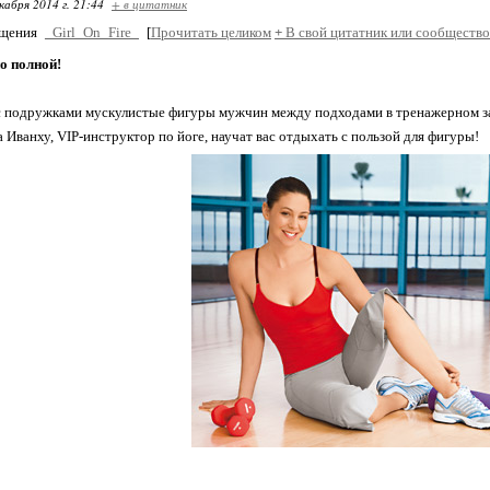
кабря 2014 г. 21:44
+ в цитатник
бщения
_Girl_On_Fire_
[
Прочитать целиком
+
В свой цитатник или сообщество
о полной!
 подружками мускулистые фигуры мужчин между подходами в тренажерном за
т
а Иванху, VIP-инструктор по йоге, научат вас отдыхать с пользой для фигуры!