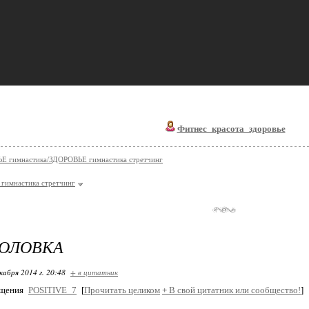
Фитнес_красота_здоровье
Е гимнастика/ЗДОРОВЬЕ гимнастика стретчинг
гимнастика стретчинг
ГОЛОВКА
кабря 2014 г. 20:48
+ в цитатник
бщения
POSITIVE_7
[
Прочитать целиком
+
В свой цитатник или сообщество!
]