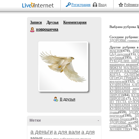
Регистрация
Вход
Рейтинги
Записи
Друзья
Комментарии
Выбрана рубрика
З
ховрошечка
Соседние рубрики
ЗДОРОВЬЕ гимнаст
Другие рубрики в
МАГИЯ
(479),
ЦВ
САД.персики
(15),
клубника
(195),
С
РУКОДЕЛИЕ ШИТ
машинное вязание
(
ВЯЖЕМ МАЛЫШ
ОГОРОД.ФАСОЛЬ
(
КОГДА САДИТЬ
ОГОРОД.ГРИБЫ
(1
вредителей
(152),
О
КУЛИНАРИЯ ХЛЕ
КУЛИНАРИЯ напи
КУЛИНАРИЯ ИЗ 
ПИРОГИ
(84),
КУЛ
ПИРОГОВ
(7),
КУ
В друзья
ИЗ ТЕСТА БУЛО
КУЛИНАРИЯ ЗАКУС
КУЛИНАРИЯ МИ
травы
(659),
ЗДОРО
прическа
(190),
ЗД
лёгкие,бронхи
(81)
Метки
-
ЗДОРОВЬЕ жкт
(91
гомеопатия
(3),
ЗД
ХОЗЯЙСТВЕ
(176)
а деньги
а для вали
а для
меня
диета при заболевании печени