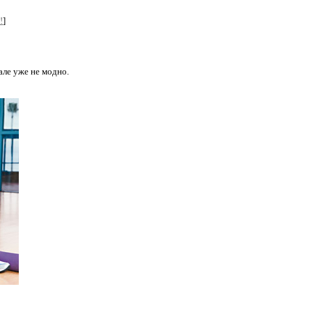
!
]
ле уже не модно.