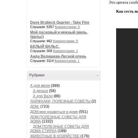
Это цитата соо
Как сесть н
Dave Brubeck Quartet - Take Five
Слушали: 5357
Комментарии: 0
Мой ласковый и нежный зверь.
(вальс)
Слушали: 462
Комментарии: 0
БЕЛЫЙ ВАЛЬС.
Слушали: 309
Комментарии: 1
Аида Ведищева-Лесной олень
Слушали: 3114
Комментарии: 1
Рубрики
-
А для меня
(369)
А деньги
(58)
А для Вали
(86)
ЛАЙФХАКИ, ПОЛЕЗНЫЕ СОВЕТЫ
(2)
ДОМ.
(723)
ДОМ.мне нравиться в доме
(551)
ДОМ.ПОЛЕЗНЫЕ СОВЕТЫ ДЛЯ
ДОМА
(1332)
ДОМ.ПОЛЕЗНЫЕ СОВЕТЫ ДЛЯ
ДОМА СТИРКА
(189)
ЖИВОТНЫЕ В ХОЗЯЙСТВЕ
(176)