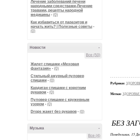
Лечение заболеваний печени
народными средствами-Лечение
травами, рецепты народной
медицины
-
(0)
Как избавиться от паразитов и
начать жить? | Полезные советы
-
(0)
Новости
-
Все (50)
Жилет спицами «Меховая
фантазия»
-
(0)
Стильный ажурный пуловер
спицами
-
(0)
Рубрики:
ЗДОРОВЬ
Кардиган спицами с коротким
рукавом
-
(0)
Метки:
ЗДОРОВЬЕ 
Пуловер спицами с кружевным
узором
-
(0)
Drops жакет без рукавов
-
(0)
БЕЗ ЗА
Музыка
-
Понедельник, 15 Де
Все (4)