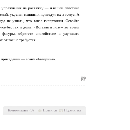
те упражнения на растяжку — и вашей пластике
ений, укрепят мышцы и приведут их в тонус. А
гда не узнать, что такое гипертония. Освойте
клубе, так и дома. «Вставая в позу» во время
 фигуры, обретете спокойствие и улучшите
х от вас не требуется!
а приседаний — асану «Балерина».
Комментарии
(
0
)
Нравится
Поделиться