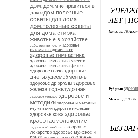
дом.
дом.мне нравиться в
УПРАЖН
дом.полезные
доме
ЛЕТ | 
советы для дома
дом.полезные советы
Пятница, 18 Авгус
для дома стирка
животные в хозяйстве
здоровье
заболевание печени
витаминыводамин.в-ва
здоровье гимнастика
здоровье гимнастика массаж
здоровье гимнастика фитнес
здоровье
здоровье глаза
диетыхудеемобмен в-в
здоровье
здоровье др.органы
железа поджелудочная
Рубрики:
ЗДОРОВЬ
здоровье и
здоровье женское
Метки:
ЗДОРОВЬЕ 
методики
здоровье и методики
неумывакин
здоровье инфекции
здоровье
здоровье кожа
красотаомоложение
БЕЗ ЗА
здоровье
здоровье лёгкиебронхи
лекарство
здоровье мужское и
почки
здоровье
здоровье начало