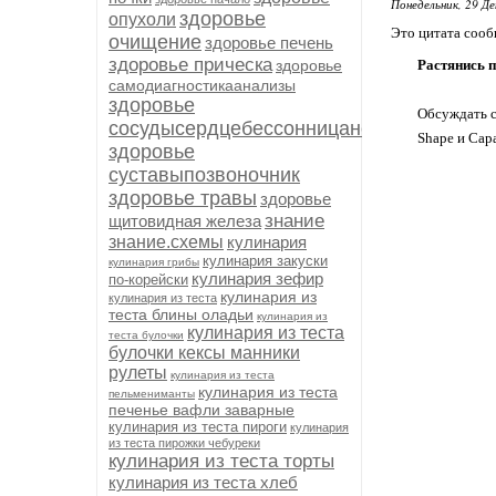
Понедельник, 29 Де
здоровье
опухоли
Это цитата соо
очищение
здоровье печень
здоровье прическа
здоровье
Растянись п
самодиагностикаанализы
здоровье
Обсуждать с
сосудысердцебессонницанервыиммуните
Shape и Сар
здоровье
суставыпозвоночник
здоровье травы
здоровье
знание
щитовидная железа
знание.схемы
кулинария
кулинария закуски
кулинария грибы
кулинария зефир
по-корейски
кулинария из
кулинария из теста
теста блины оладьи
кулинария из
кулинария из теста
теста булочки
булочки кексы манники
рулеты
кулинария из теста
кулинария из теста
пельмениманты
печенье вафли заварные
кулинария из теста пироги
кулинария
из теста пирожки чебуреки
кулинария из теста торты
кулинария из теста хлеб