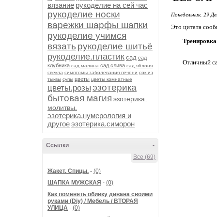
вязание
рукоделие на сей час
рукоделие носки
Понедельник, 29 Де
варежки шарфы шапки
Это цитата соо
рукоделие учимся
Тренировка
вязать
рукоделие шитьё
рукоделие.пластик
сад
сад
Отличный са
клубника
сад.слива
сад.малина
сад.яблоня
свекла
симптомы заболевания печени
сок из
цветы
тыквы
супы
цветы комнатные
эзотерика
цветы.розы
бытовая магия
эзотерика.
молитвы.
эзотерика.нумерология и
другое
эзотерика.симорон
Ссылки
-
Все (69)
Жакет. Спицы.
-
(0)
ШАПКА МУЖСКАЯ
-
(0)
Как поменять обивку дивана своими
руками (Diy) / Мебель / ВТОРАЯ
УЛИЦА
-
(0)