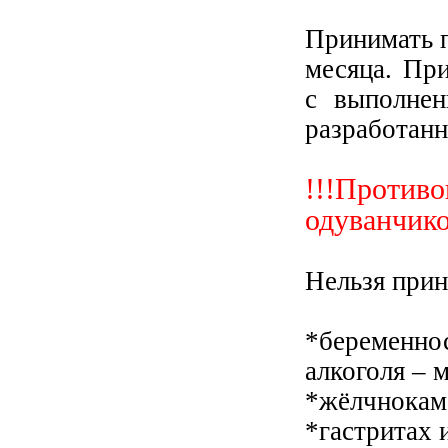
Принимать п
месяца. Пр
с выполнен
разработан
!!!Против
одуванчик
Нельзя прин
*беременн
алкоголя – 
*жёлчнокам
*гастритах 