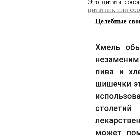
Это цитата соо
цитатник или со
Целебные сво
Хмель обы
незаменим
пива и хл
шишечки э
использов
столети
лекарстве
может пом