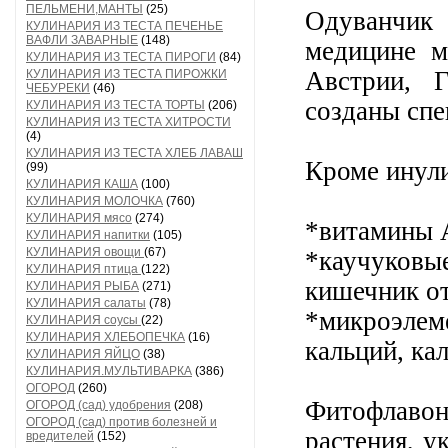
ПЕЛЬМЕНИ,МАНТЫ
(25)
Одуванчик
КУЛИНАРИЯ ИЗ ТЕСТА ПЕЧЕНЬЕ
ВАФЛИ ЗАВАРНЫЕ
(148)
медицине м
КУЛИНАРИЯ ИЗ ТЕСТА ПИРОГИ
(84)
Австрии, 
КУЛИНАРИЯ ИЗ ТЕСТА ПИРОЖКИ
ЧЕБУРЕКИ
(46)
созданы спе
КУЛИНАРИЯ ИЗ ТЕСТА ТОРТЫ
(206)
КУЛИНАРИЯ ИЗ ТЕСТА ХИТРОСТИ
(4)
КУЛИНАРИЯ ИЗ ТЕСТА ХЛЕБ ЛАВАШ
Кроме инули
(99)
КУЛИНАРИЯ КАША
(100)
КУЛИНАРИЯ МОЛОЧКА
(760)
КУЛИНАРИЯ мясо
(274)
*витамины A
КУЛИНАРИЯ напитки
(105)
КУЛИНАРИЯ овощи
(67)
*каучуко
КУЛИНАРИЯ птица
(122)
кишечник от
КУЛИНАРИЯ РЫБА
(271)
КУЛИНАРИЯ салаты
(78)
*микроэлеме
КУЛИНАРИЯ соусы
(22)
КУЛИНАРИЯ ХЛЕБОПЕЧКА
(16)
кальций, кал
КУЛИНАРИЯ ЯЙЦО
(38)
КУЛИНАРИЯ.МУЛЬТИВАРКА
(386)
ОГОРОД
(260)
Фитофлаво
ОГОРОД (сад) удобрения
(208)
ОГОРОД (сад) против болезней и
растения, у
вредителей
(152)