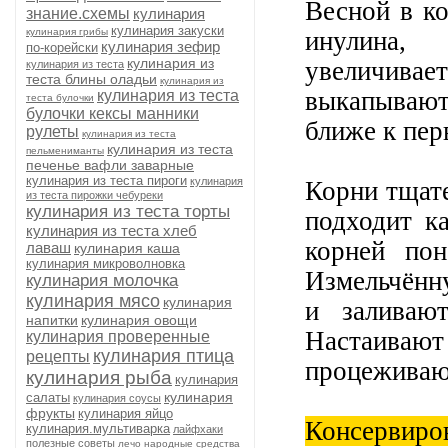
Весной в к
знание.схемы
кулинария
кулинария закуски
кулинария грибы
инулина,
кулинария зефир
по-корейски
кулинария из
увеличивает
кулинария из теста
теста блины оладьи
кулинария из
выкапывают 
кулинария из теста
теста булочки
булочки кексы манники
ближе к пер
рулеты
кулинария из теста
кулинария из теста
пельмениманты
печенье вафли заварные
кулинария из теста пироги
кулинария
Корни тщат
из теста пирожки чебуреки
кулинария из теста торты
подходит к
кулинария из теста хлеб
корней пон
лаваш
кулинария каша
кулинария микроволновка
Измельчённ
кулинария молочка
кулинария мясо
кулинария
и заливаю
напитки
кулинария овощи
Настаивают
кулинария проверенные
кулинария птица
рецепты
процеживают
кулинария рыба
кулинария
кулинария
салаты
кулинария соусы
фрукты
кулинария яйцо
Консервиро
кулинария.мультиварка
лайфхаки
полезные советы
лечо
народные средства