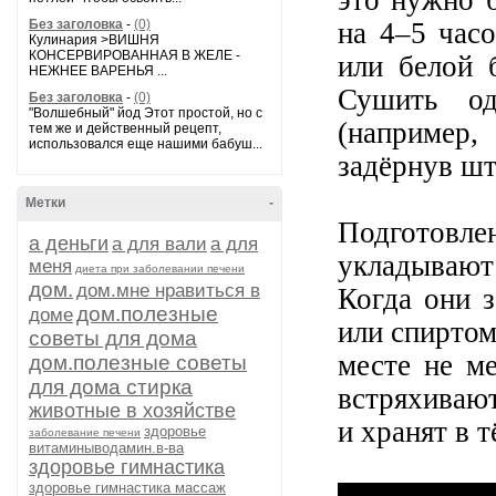
это нужно б
Без заголовка
-
(0)
на 4–5 час
Кулинария >ВИШНЯ
КОНСЕРВИРОВАННАЯ В ЖЕЛЕ -
или белой 
НЕЖНЕЕ ВАРЕНЬЯ ...
Сушить од
Без заголовка
-
(0)
"Волшебный" йод Этот простой, но с
(например,
тем же и действенный рецепт,
использовался еще нашими бабуш...
задёрнув шт
Метки
-
Подготовл
а деньги
а для вали
а для
укладывают
меня
диета при заболевании печени
дом.
дом.мне нравиться в
Когда они 
дом.полезные
доме
или спиртом
советы для дома
месте не ме
дом.полезные советы
для дома стирка
встряхивают
животные в хозяйстве
и хранят в 
здоровье
заболевание печени
витаминыводамин.в-ва
здоровье гимнастика
здоровье гимнастика массаж