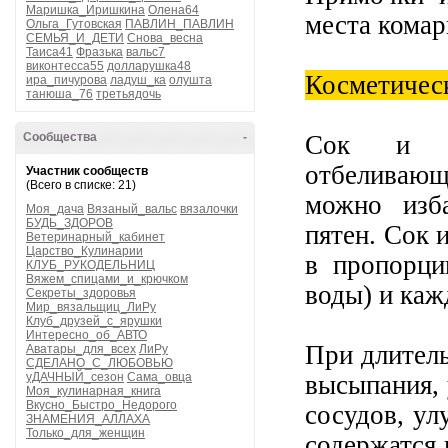
Маришка_Иришкина
Олена64
места комар
Ольга_Гутовская
ПАВЛИН_ПАВЛИН
СЕМЬЯ_И_ДЕТИ
Снова_весна
Таиса41
Фразька
вальс7
виконтесса55
долларушка48
Косметичес
ира_пичурова
ладуш_ка
олушта
танюша_76
третьядочь
Сообщества
-
Сок и на
отбеливающ
Участник сообществ
(Всего в списке: 21)
можно изб
Моя_дача
Вязаный_вальс
вязалочки
БУДЬ_ЗДОРОВ
пятен. Сок 
Ветеринарный_кабинет
Царство_Кулинарии
в пропорци
КЛУБ_РУКОДЕЛЬНИЦ
Вяжем_спицами_и_крючком
воды) и каж
Секреты_здоровья
Мир_вязальщиц_ЛиРу
Клуб_друзей_с_ярушки
Интересно_об_АВТО
При длител
Аватары_для_всех
ЛиРу
СДЕЛАНО_С_ЛЮБОВЬЮ
уДАЧНЫЙ_сезон
Сама_овца
высыпания,
Моя_кулинарная_книга
Вкусно_Быстро_Недорого
сосудов, ул
ЗНАМЕНИЯ_АЛЛАХА
Только_для_женщин
содержатся