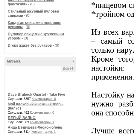
Жилет спицами «Меховая
*пищевом с
фантазия»
-
(0)
Стильный ажурный пуловер
*тройном од
спицами
-
(0)
Кардиган спицами с коротким
рукавом
-
(0)
Из всех вар
Пуловер спицами с кружевным
узором
-
(0)
– самый со
Drops жакет без рукавов
-
(0)
только нару
Кроме того
Музыка
-
настойки
Все (4)
применения
Настойку н
Dave Brubeck Quartet - Take Five
Слушали: 5357
Комментарии: 0
нужно разб
Мой ласковый и нежный зверь.
(вальс)
она способн
Слушали: 462
Комментарии: 0
БЕЛЫЙ ВАЛЬС.
Слушали: 309
Комментарии: 1
Аида Ведищева-Лесной олень
Лучше всег
Слушали: 3114
Комментарии: 1