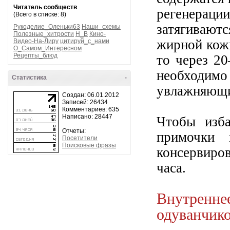
Читатель сообществ
регенерации
(Всего в списке: 8)
затягивают
Рукоделие_Оленьки63
Наши_схемы
Полезные_хитрости
H_B
Кино-
жирной кожи
Видео-На-Лиру
цитируй_с_нами
О_Самом_Интересном
Рецепты_блюд
то через 2
необходи
Статистика
-
увлажняющи
Создан: 06.01.2012
Записей: 26434
Комментариев: 635
Написано: 28447
Чтобы изба
Отчеты:
примочки 
Посетители
Поисковые фразы
консервиро
часа.
Внутрен
одуванчик