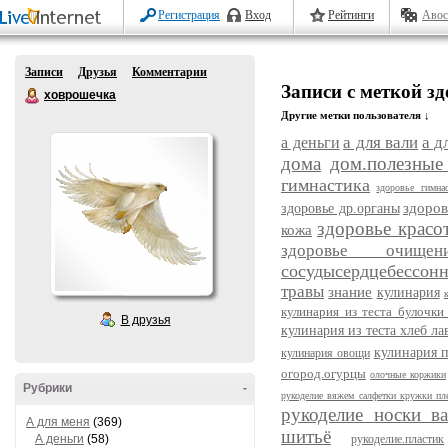
Регистрация
Вход
Рейтинги
Авос
Записи
Друзья
Комментарии
Записи с меткой з
ховрошечка
Другие метки пользователя ↓
а для вали
а д
а деньги
дома
дом.полезные
гимнастика
здоровье гимна
здоров
здоровье др.органы
здоровье красо
кожа
здоровье очищен
сосудысердцебессон
травы
знание
кулинария
кулинария из теста булочки
В друзья
кулинария из теста хлеб л
кулинария 
кулинария овощи
огород.огурцы
олочные коржики
Рубрики
-
рукоделие вяжем салфетки кружки пл
рукоделие носки 
А для меня
(369)
шитьё
А деньги
(58)
рукоделие.пластик