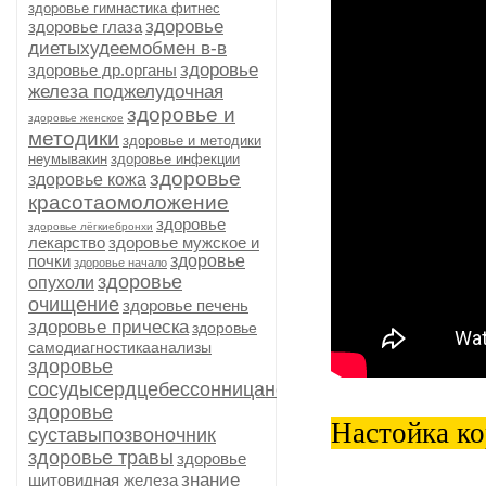
здоровье гимнастика фитнес
здоровье
здоровье глаза
диетыхудеемобмен в-в
здоровье
здоровье др.органы
железа поджелудочная
здоровье и
здоровье женское
методики
здоровье и методики
неумывакин
здоровье инфекции
здоровье
здоровье кожа
красотаомоложение
здоровье
здоровье лёгкиебронхи
лекарство
здоровье мужское и
почки
здоровье
здоровье начало
здоровье
опухоли
очищение
здоровье печень
здоровье прическа
здоровье
самодиагностикаанализы
здоровье
сосудысердцебессонницанервыиммунитет
здоровье
Настойка ко
суставыпозвоночник
здоровье травы
здоровье
знание
щитовидная железа