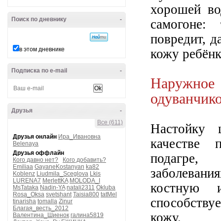
хорошей во
Поиск по дневнику
-
самогоне:
повредит, д
в этом дневнике
кожу ребёнк
Подписка по e-mail
-
Наружно
одуванчик
Друзья
-
Все (611)
Настойку 
Друзья онлайн
Ира_Ивановна
качестве 
Belenaya
Друзья оффлайн
подагре, 
Кого давно нет?
Кого добавить?
Emiliaa
GayaneKostanyan
ka82
заболевания
Koblenz
Liudmila_Sceglova
Lkis
LURENA7
MerlettKA
MOLODA_I
костную 
MsTataka
Nadin-YA
natali2311
Okluba
Rosa_Oksa
svetshant
Taisia800
tatMel
способству
tinarisha
tomalla
Zinur
Благая_весть_2012
кожу.
Валентина_Шиенок
галина5819