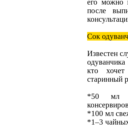
его можно 
после вып
консультаци
Сок одуванч
Известен сл
одуванчика 
кто хочет
старинный р
*50 мл с
консервиров
*100 мл све
*1–3 чайных