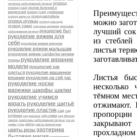
огород
лечения заболеваний печени
огород (сад) против болезней и
Преимущест
вредителей
огород (сад) удобрения
огород.картофель
огород.капуста
можно загот
огород.огурцы
огород.рассада
огород.томат
олочные коржики
признаки
лучший сок
рукоделие быт
заболевания печени
рукоделие вяжем для
из стеблей
себя
рукоделие вяжем крючком
листья теря
рукоделие вяжем малышам
рукоделие вяжем салфетки кружки
заготавливат
рукоделие вязание
пледы
модели
рукоделие как
одеться
рукоделие машинное
Листья бы
вязание
рукоделие на сей час
рукоделие носки
несколько 
варежки шарфы шапки
тёмном мест
рукоделие учимся
вязать
рукоделие шитьё
отжимают. 
рукоделие.пластик
сад
сад
пропорции 
клубника
сад.слива
сад.малина
сад.яблоня
свекла
симптомы заболевания печени
сок из
закрываю
цветы
тыквы
супы
цветы комнатные
эзотерика
цветы.розы
прохладно
бытовая магия
эзотерика.