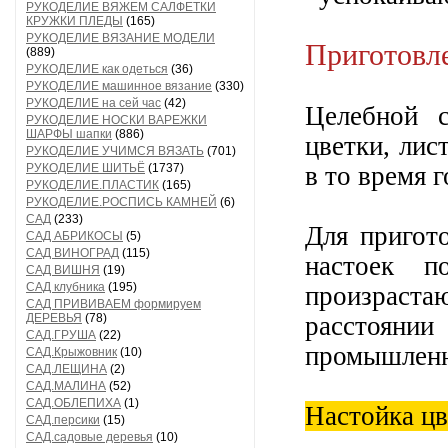
РУКОДЕЛИЕ ВЯЖЕМ САЛФЕТКИ
КРУЖКИ ПЛЕДЫ
(165)
РУКОДЕЛИЕ ВЯЗАНИЕ МОДЕЛИ
Приготовле
(889)
РУКОДЕЛИЕ как одеться
(36)
РУКОДЕЛИЕ машинное вязание
(330)
РУКОДЕЛИЕ на сей час
(42)
Целебной с
РУКОДЕЛИЕ НОСКИ ВАРЕЖКИ
ШАРФЫ шапки
(886)
цветки, лис
РУКОДЕЛИЕ УЧИМСЯ ВЯЗАТЬ
(701)
РУКОДЕЛИЕ ШИТЬЁ
(1737)
в то время г
РУКОДЕЛИЕ.ПЛАСТИК
(165)
РУКОДЕЛИЕ.РОСПИСЬ КАМНЕЙ
(6)
САД
(233)
Для пригот
САД АБРИКОСЫ
(5)
САД ВИНОГРАД
(115)
настоек п
САД ВИШНЯ
(19)
САД клубника
(195)
произрастаю
САД ПРИВИВАЕМ формируем
ДЕРЕВЬЯ
(78)
расстоян
САД.ГРУША
(22)
промышленн
САД.Крыжовник
(10)
САД.ЛЕЩИНА
(2)
САД.МАЛИНА
(52)
САД.ОБЛЕПИХА
(1)
Настойка цв
САД.персики
(15)
САД.садовые деревья
(10)