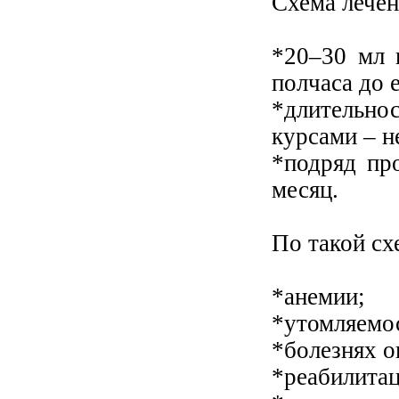
Схема лечен
*20–30 мл 
полчаса до 
*длительнос
курсами – н
*подряд пр
месяц.
По такой сх
*анемии;
*утомляемос
*болезнях о
*реабилитац