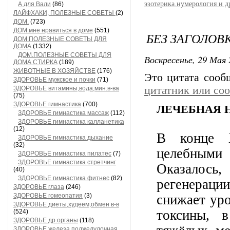
эзотерика.нумерология и д
А для Вали
(86)
ЛАЙФХАКИ, ПОЛЕЗНЫЕ СОВЕТЫ
(2)
ДОМ.
(723)
ДОМ.мне нравиться в доме
(551)
БЕЗ ЗАГОЛОВ
ДОМ.ПОЛЕЗНЫЕ СОВЕТЫ ДЛЯ
ДОМА
(1332)
ДОМ.ПОЛЕЗНЫЕ СОВЕТЫ ДЛЯ
Воскресенье, 29 Мая 
ДОМА СТИРКА
(189)
ЖИВОТНЫЕ В ХОЗЯЙСТВЕ
(176)
Это цитата соо
ЗДОРОВЬЕ мужское и почки
(71)
цитатник или со
ЗДОРОВЬЕ витамины,вода,мин.в-ва
(75)
ЗДОРОВЬЕ гимнастика
(700)
ЛЕЧЕБНАЯ 
ЗДОРОВЬЕ гимнастика массаж
(112)
ЗДОРОВЬЕ гимнастика калланетика
(12)
В конце X
ЗДОРОВЬЕ гимнастика дыхание
(32)
целебными
ЗДОРОВЬЕ гимнастика пилатес
(7)
ЗДОРОВЬЕ гимнастика стретчинг
Оказалось
(40)
ЗДОРОВЬЕ гимнастика фитнес
(82)
регенерации
ЗДОРОВЬЕ глаза
(246)
ЗДОРОВЬЕ гомеопатия
(3)
снижает уро
ЗДОРОВЬЕ диеты,худеем,обмен в-в
токсины, 
(524)
ЗДОРОВЬЕ др.органы
(118)
ЗДОРОВЬЕ железа поджелудочная