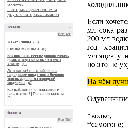
холодильник
молитвы.
эзотерика.нумерология и
другое
эзотерика.симорон
Если хочетс
Ссылки
-
мл сока ра
Все (69)
200 мл водк
Жакет. Спицы.
-
(0)
год хранит
ШАПКА МУЖСКАЯ
-
(0)
месяцев у 
Как поменять обивку дивана своими
руками (Diy) / Мебель / ВТОРАЯ
но это не у
УЛИЦА
-
(0)
Лечение заболеваний печени
народными средствами-Лечение
травами, рецепты народной
На чём лучш
медицины
-
(0)
Как избавиться от паразитов и
начать жить? | Полезные советы
-
Одуванчики 
(0)
Новости
-
*водке;
Все (50)
*самогоне;