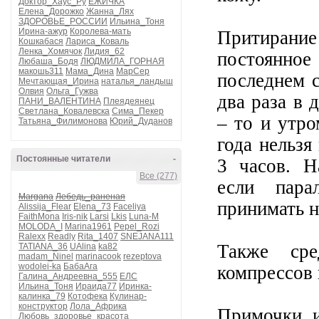
Доктор_Хаус_Ру
ЕЖИЧКА
Елена_Дорожко
Жанна_Лях
ЗДОРОВЬЕ_РОССИИ
Ильина_Тоня
Ирина-ажур
Королева-мать
Притирани
Кошкабася
Лариса_Коваль
Ленка_Хомячок
Лидия_62
постоянное
Любаша_Бодя
ЛЮДМИЛА_ГОРНАЯ
макошь311
Мама_Дина
МарСер
последнем 
Мечтающая_Ирина
наталья_ландыш
Олвия
Ольга_Гужва
два раза в 
ПАНИ_ВАЛЕНТИНА
Плеядеянец
Светлана_Ковалевска
Сима_Пекер
– то и утр
Татьяна_Филимонова
Юрий_Дуданов
года нельзя
Постоянные читатели
-
3 часов. Н
Все (277)
если пара
Margana
Лебедь_раненая
принимать н
Alissija_Flear
Elena_73
Faceliya
FaithMona
Iris-nik
Larsi
Lkis
Luna-M
MOLODA_I
Marina1961
Pepel_Rozi
Ralexx
Readly
Rita_1407
SNEJANA111
Также сре
TATIANA_36
UAlina
ka82
madam_Ninel
marinacook
rezeptova
wodolei-ka
БабаАга
компрессов 
Галина_Андреевна_555
ЕЛС
Ильина_Тоня
Ираида77
Иринка-
калинка_79
Котофека
Кулинар-
конструктор
Лола_Африка
Примочки и
Любовь_здоровье_красота