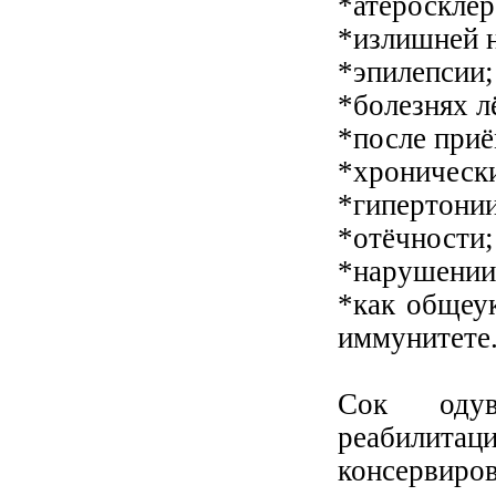
*атеросклер
*излишней 
*эпилепсии;
*болезнях л
*после приё
*хронически
*гипертонии
*отёчности;
*нарушении
*как общеу
иммунитете
Сок одув
реабилитац
консервиров