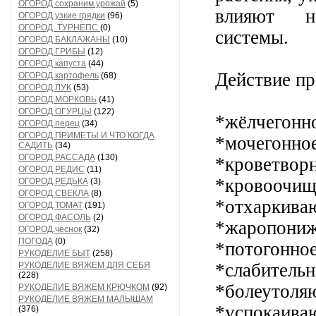
ОГОРОД сохраним урожай
(5)
влияют на
ОГОРОД узкие грядки
(96)
ОГОРОД. ТУРНЕПС
(0)
системы.
ОГОРОД.БАКЛАЖАНЫ
(10)
ОГОРОД.ГРИБЫ
(12)
ОГОРОД.капуста
(44)
Действие пр
ОГОРОД.картофель
(68)
ОГОРОД.ЛУК
(53)
ОГОРОД.МОРКОВЬ
(41)
ОГОРОД.ОГУРЦЫ
(122)
*жёлчегонн
ОГОРОД.перец
(34)
ОГОРОД.ПРИМЕТЫ И ЧТО КОГДА
*мочегонное
САДИТЬ
(34)
ОГОРОД.РАССАДА
(130)
*кроветворн
ОГОРОД.РЕДИС
(11)
*кровоочи
ОГОРОД.РЕДЬКА
(3)
ОГОРОД.СВЕКЛА
(8)
*отхаркива
ОГОРОД.ТОМАТ
(191)
ОГОРОД.ФАСОЛЬ
(2)
*жаропони
ОГОРОД.чеснок
(32)
ПОГОДА
(0)
*потогонное
РУКОДЕЛИЕ БЫТ
(258)
*слабительн
РУКОДЕЛИЕ ВЯЖЕМ ДЛЯ СЕБЯ
(228)
*болеутоля
РУКОДЕЛИЕ ВЯЖЕМ КРЮЧКОМ
(92)
РУКОДЕЛИЕ ВЯЖЕМ МАЛЫШАМ
*успокаива
(376)