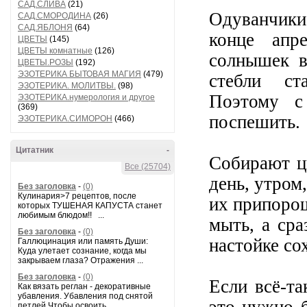
САД.СЛИВА
(21)
Одуванчики
САД.СМОРОДИНА
(26)
САД.ЯБЛОНЯ
(64)
конце апр
ЦВЕТЫ
(145)
ЦВЕТЫ комнатные
(126)
солнышек в
ЦВЕТЫ.РОЗЫ
(192)
ЭЗОТЕРИКА БЫТОВАЯ МАГИЯ
(479)
стебли ст
ЭЗОТЕРИКА. МОЛИТВЫ.
(98)
Поэтому с
ЭЗОТЕРИКА.нумерология и другое
(369)
поспешить.
ЭЗОТЕРИКА.СИМОРОН
(466)
Цитатник
-
Собирают ц
Все (25704)
день, утром
Без заголовка
-
(0)
Кулинария>7 рецептов, после
их припоро
которых ТУШЕНАЯ КАПУСТА станет
любимым блюдом!! ...
мыть, а сра
Без заголовка
-
(0)
настойке со
Галлюцинация или память Души:
Куда улетает сознание, когда мы
закрываем глаза? Отражения ...
Без заголовка
-
(0)
Если всё-т
Как вязать реглан - декоративные
убавления. Убавления под снятой
петлей Чтобы освоить...