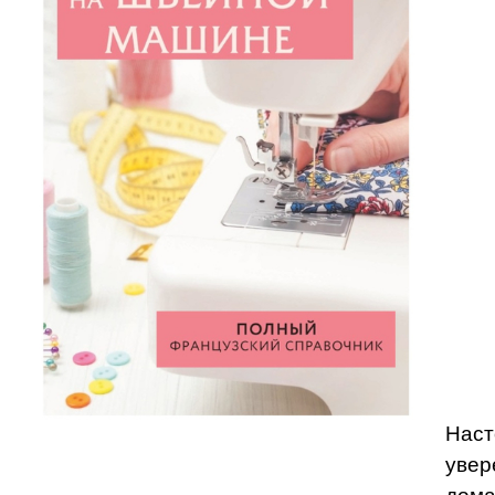
Наст
увер