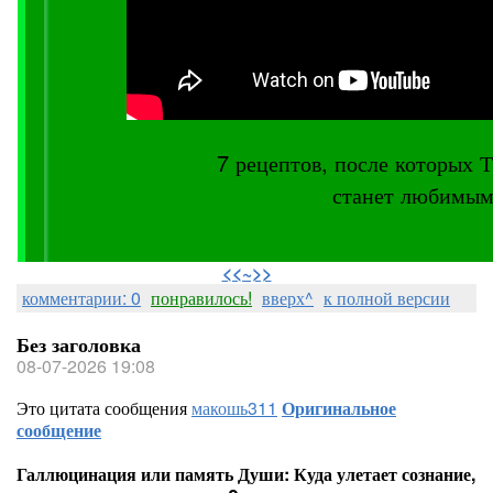
7 рецептов, после котор
станет любимым
⠀
<<~>>
комментарии: 0
понравилось!
вверх^
к полной версии
Без заголовка
08-07-2026 19:08
Это цитата сообщения
макошь311
Оригинальное
сообщение
Галлюцинация или память Души: Куда улетает сознание,