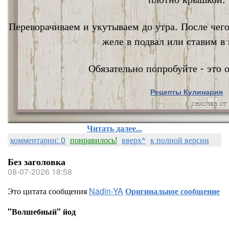
Переворачиваем и укутываем до утра. После чег
желе в подвал или ставим в 
Обязательно попробуйте - это о
Рецепты Кулинария
Nata Vi
Читать далее...
комментарии: 0
понравилось!
вверх^
к полной версии
Без заголовка
08-07-2026 18:58
Это цитата сообщения
Nadin-YA
Оригинальное сообщение
"Волшебный" йод