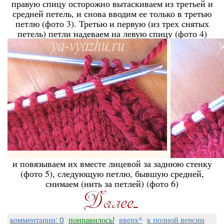
правую спицу осторожно вытаскиваем из третьей и
средней петель, и снова вводим ее только в третью
петлю (фото 3). Третью и первую (из трех снятых
петель) петли надеваем на левую спицу (фото 4)
и повязываем их вместе лицевой за заднюю стенку
(фото 5), следующую петлю, бывшую средней,
снимаем (нить за петлей) (фото 6)
комментарии: 0
понравилось!
вверх^
к полной версии