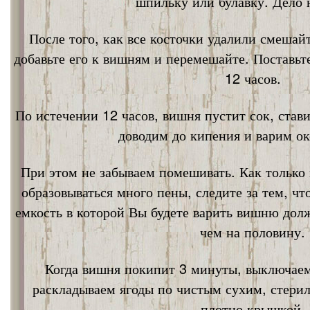
шпильку или булавку. Дело 
После того, как все косточки удалили смешай
добавьте его к вишням и перемешайте. Поставьт
12 часов.
По истечении 12 часов, вишня пустит сок, став
доводим до кипения и варим ок
При этом не забываем помешивать. Как только 
образовываться много пены, следите за тем, ч
емкость в которой Вы будете варить вишню дол
чем на половину.
Когда вишня покипит 3 минуты, выключаем
раскладываем ягоды по чистым сухим, стери
плотно крышкой.