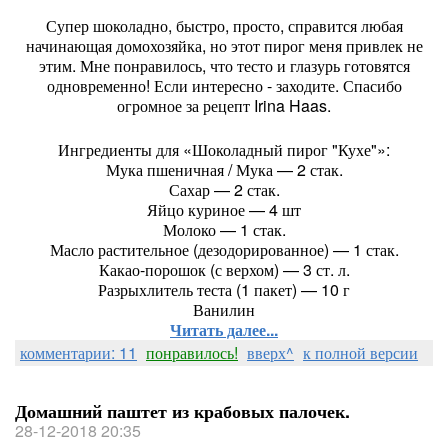
Супер шоколадно, быстро, просто, справится любая
начинающая домохозяйка, но этот пирог меня привлек не
этим. Мне понравилось, что тесто и глазурь готовятся
одновременно! Если интересно - заходите. Спасибо
огромное за рецепт Irina Haas.
Ингредиенты для «Шоколадный пирог "Кухе"»:
Мука пшеничная / Мука — 2 стак.
Сахар — 2 стак.
Яйцо куриное — 4 шт
Молоко — 1 стак.
Масло растительное (дезодорированное) — 1 стак.
Какао-порошок (с верхом) — 3 ст. л.
Разрыхлитель теста (1 пакет) — 10 г
Ванилин
Читать далее...
комментарии: 11
понравилось!
вверх^
к полной версии
Домашний паштет из крабовых палочек.
28-12-2018 20:35