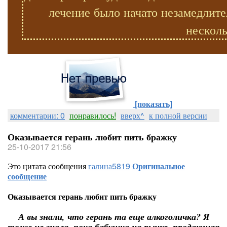
лечение было начато незамедлите
несколь
[показать]
комментарии: 0
понравилось!
вверх^
к полной версии
Оказывается герань любит пить бражку
25-10-2017 21:56
Это цитата сообщения
галина5819
Оригинальное
сообщение
Оказывается герань любит пить бражку
А вы знали, что герань та еще алкоголичка? Я
тоже не знала, пока бабушка на рынке, продающая