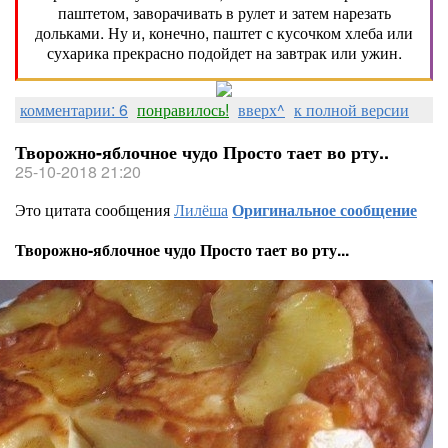
паштетом, заворачивать в рулет и затем нарезать
дольками. Ну и, конечно, паштет с кусочком хлеба или
сухарика прекрасно подойдет на завтрак или ужин.
комментарии: 6
понравилось!
вверх^
к полной версии
Творожно-яблочное чудо Просто тает во рту..
25-10-2018 21:20
Это цитата сообщения
Лилёша
Оригинальное сообщение
Творожно-яблочное чудо Просто тает во рту...