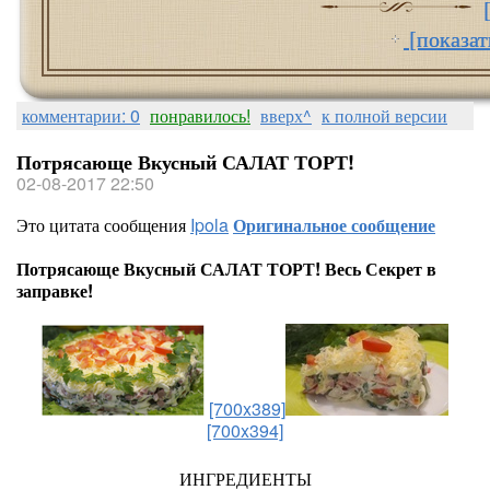
[показат
комментарии: 0
понравилось!
вверх^
к полной версии
Потрясающе Вкусный САЛАТ ТОРТ!
02-08-2017 22:50
Это цитата сообщения
Ipola
Оригинальное сообщение
Потрясающе Вкусный САЛАТ ТОРТ! Весь Секрет в
заправке!
[700x389]
[700x394]
ИНГРЕДИЕНТЫ