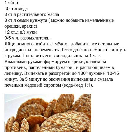
1 яйцо
3 ст.л мёда
3 ст.л растительного масла
8 ст.л семян кунжута ( можно добавить измельчённые
орешки, арахис)
12 ст.л ц/з муки
0/5 ч.л. разрыхлителя. .
Яйцо немного взбить с мёдом, добавить все остальные
ингредиенты, перемешать. Тесто должно немного липнуть
к рукам. Поставить его в холодильник на 1 час.
Влажными руками формируем шарики, кладём на
противень, застеленный бумагой, и расплющиваем в
лепешку. Выпекать в разогретой до 180° духовке 10-15
минут. За 5 минут до окончания выпекания я смазала
печеньки медовый сиропом (вода+мёд 1:1).