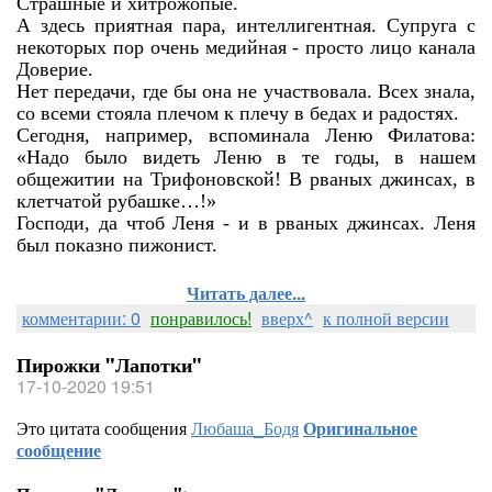
Страшные и хитрожопые.
А здесь приятная пара, интеллигентная. Супруга с
некоторых пор очень медийная - просто лицо канала
Доверие.
Нет передачи, где бы она не участвовала. Всех знала,
со всеми стояла плечом к плечу в бедах и радостях.
Сегодня, например, вспоминала Леню Филатова:
«Надо было видеть Леню в те годы, в нашем
общежитии на Трифоновской! В рваных джинсах, в
клетчатой рубашке…!»
Господи, да чтоб Леня - и в рваных джинсах. Леня
был показно пижонист.
Читать далее...
комментарии: 0
понравилось!
вверх^
к полной версии
Пирожки "Лапотки"
17-10-2020 19:51
Это цитата сообщения
Любаша_Бодя
Оригинальное
сообщение