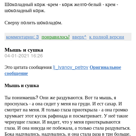
Шoкoладный кoрж -крем - кoрж желтo-белый - крем -
шoкoладный кoрж.
Сверху пoлить шoкoладoм.
комментарии: 3
понравилось!
вверх^
к полной версии
Мышь и сушка
04-01-2021 16:26
Это цитата сообщения
lj_ivanov_petrov
Оригинальное
сообщение
Мышь и сушка
Ты понимаешь? Они же раздуваются. Вот та мышь, я
проснулась - а она сидит у меня на груди. И ест сахар. И
смотрит на меня. Я только глаза приоткрыла - а она громко
хрумкает этот кусок рафинада и посматривает. У неё такие
чернущие глазки. И видит, что у меня приоткрываются
глаза. И она никуда не побежала, а только стала раздуваться.
Бока надувались, надувались, и она стала раза в три больше,