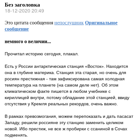
Без заголовка
18-12-2020 20:49
Это цитата сообщения
непослушник
Оригинальное
сообщение
немного о величии...
Прочитал историю сегодня, плакал.
Есть у России антарктическая станция «Восток». Находится
она в глубине материка. Станция эта старая, но очень для
росиян престижная - там зафиксирована самая холодная
температура на планете (на самом деле нет). Об этом
климатическом факте пишется в любом учебнике с
кириллицей внутри, потому обладание этой станцией, ввиду
отсутствия у Кремля реальных рекордов, очень важно.
В рамках превозмогания, можем перепоказать и дать пасасат
Западу, решили россияне эту станцию заменить целиком
новой. Ибо престиж, не все ж пробирки с ссаниной в Сочах
подменять.