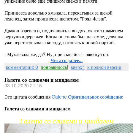
унижение было ещё слишком свежо в памяти.
Принцесса довольно хмыкала, перекатывая за щекой
леденец, затем произнесла шепотом: "Роял Флэш".
Дракон взревел и, поднявшись в воздух, окатил пламенем
верхушки деревьев. Когда он снова был на земле, девушка
уже перетасовывала колоду, готовясь к новой партии.
- Мухлевала же, да? Ну, признавайся! - рявкнул он.
Читать далее...
комментарии: 0
понравилось!
вверх^
к полной версии
Галета со сливами и миндалем
03-10-2020 21:15
Это цитата сообщения
Galche
Оригинальное сообщение
Галета со сливами и миндалем
Галета со сливами и миндалем