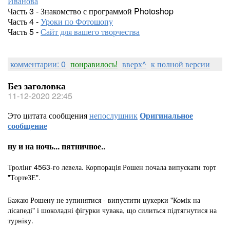
Иванова
Часть 3 - Знакомство с программой Photoshop
Часть 4 -
Уроки по Фотошопу
Часть 5 -
Сайт для вашего творчества
комментарии: 0
понравилось!
вверх^
к полной версии
Без заголовка
11-12-2020 22:45
Это цитата сообщения
непослушник
Оригинальное
сообщение
ну и на ночь... пятничное..
Тролінг 4563-го левела. Корпорація Рошен почала випускати торт
"ТортеЗЕ".
Бажаю Рошену не зупинятися - випустити цукерки "Комік на
лісапеді" і шоколадні фігурки чувака, що силиться підтягнутися на
турніку.