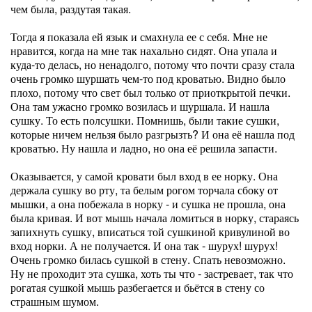
чем была, раздутая такая.
Тогда я показала ей язык и смахнула ее с себя. Мне не
нравится, когда на мне так нахально сидят. Она упала и
куда-то делась, но ненадолго, потому что почти сразу стала
очень громко шуршать чем-то под кроватью. Видно было
плохо, потому что свет был только от приоткрытой печки.
Она там ужасно громко возилась и шуршала. И нашла
сушку. То есть полсушки. Помнишь, были такие сушки,
которые ничем нельзя было разгрызть? И она её нашла под
кроватью. Ну нашла и ладно, но она её решила запасти.
Оказывается, у самой кровати был вход в ее норку. Она
держала сушку во рту, та белым рогом торчала сбоку от
мышки, а она побежала в норку - и сушка не прошла, она
была кривая. И вот мышь начала ломиться в норку, стараясь
запихнуть сушку, вписаться той сушкиной кривулиной во
вход норки. А не получается. И она так - шурух! шурух!
Очень громко билась сушкой в стену. Спать невозможно.
Ну не проходит эта сушка, хоть ты что - застревает, так что
рогатая сушкой мышь разбегается и бьётся в стену со
страшным шумом.