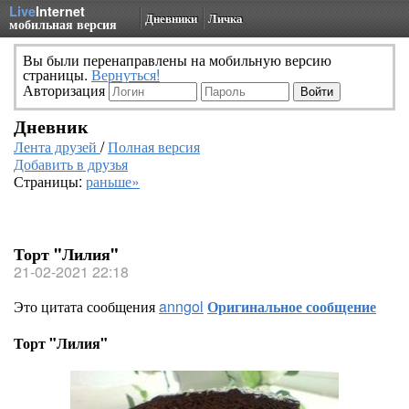
Live
Internet
Дневники
Личка
мобильная версия
Вы были перенаправлены на мобильную версию
страницы.
Вернуться!
Авторизация
Дневник
Лента друзей
/
Полная версия
Добавить в друзья
Страницы:
раньше»
Торт "Лилия"
21-02-2021 22:18
Это цитата сообщения
anngol
Оригинальное сообщение
Торт "Лилия"