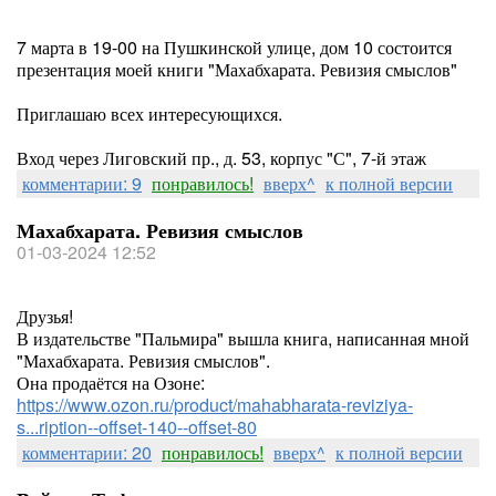
7 марта в 19-00 на Пушкинской улице, дом 10 состоится
презентация моей книги "Махабхарата. Ревизия смыслов"
Приглашаю всех интересующихся.
Вход через Лиговский пр., д. 53, корпус "С", 7-й этаж
комментарии: 9
понравилось!
вверх^
к полной версии
Махабхарата. Ревизия смыслов
01-03-2024 12:52
Друзья!
В издательстве "Пальмира" вышла книга, написанная мной
"Махабхарата. Ревизия смыслов".
Она продаётся на Озоне:
https://www.ozon.ru/product/mahabharata-reviziya-
s...ription--offset-140--offset-80
комментарии: 20
понравилось!
вверх^
к полной версии