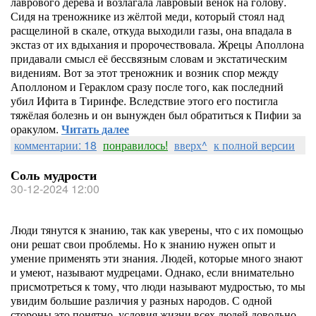
лаврового дерева и возлагала лавровый венок на голову.
Сидя на треножнике из жёлтой меди, который стоял над
расщелиной в скале, откуда выходили газы, она впадала в
экстаз от их вдыхания и пророчествовала. Жрецы Аполлона
придавали смысл её бессвязным словам и экстатическим
видениям. Вот за этот треножник и возник спор между
Аполлоном и Гераклом сразу после того, как последний
убил Ифита в Тиринфе. Вследствие этого его постигла
тяжёлая болезнь и он вынужден был обратиться к Пифии за
оракулом.
Читать далее
комментарии: 18
понравилось!
вверх^
к полной версии
Соль мудрости
30-12-2024 12:00
Люди тянутся к знанию, так как уверены, что с их помощью
они решат свои проблемы. Но к знанию нужен опыт и
умение применять эти знания. Людей, которые много знают
и умеют, называют мудрецами. Однако, если внимательно
присмотреться к тому, что люди называют мудростью, то мы
увидим большие различия у разных народов. С одной
стороны это понятно, условия жизни всех людей довольно