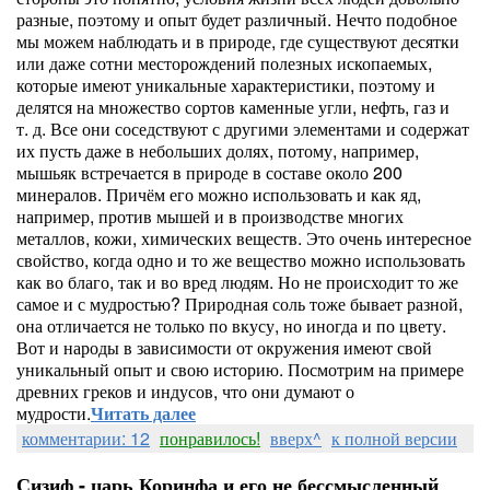
разные, поэтому и опыт будет различный. Нечто подобное
мы можем наблюдать и в природе, где существуют десятки
или даже сотни месторождений полезных ископаемых,
которые имеют уникальные характеристики, поэтому и
делятся на множество сортов каменные угли, нефть, газ и
т. д. Все они соседствуют с другими элементами и содержат
их пусть даже в небольших долях, потому, например,
мышьяк встречается в природе в составе около 200
минералов. Причём его можно использовать и как яд,
например, против мышей и в производстве многих
металлов, кожи, химических веществ. Это очень интересное
свойство, когда одно и то же вещество можно использовать
как во благо, так и во вред людям. Но не происходит то же
самое и с мудростью? Природная соль тоже бывает разной,
она отличается не только по вкусу, но иногда и по цвету.
Вот и народы в зависимости от окружения имеют свой
уникальный опыт и свою историю. Посмотрим на примере
древних греков и индусов, что они думают о
мудрости.
Читать далее
комментарии: 12
понравилось!
вверх^
к полной версии
Сизиф - царь Коринфа и его не бессмысленный