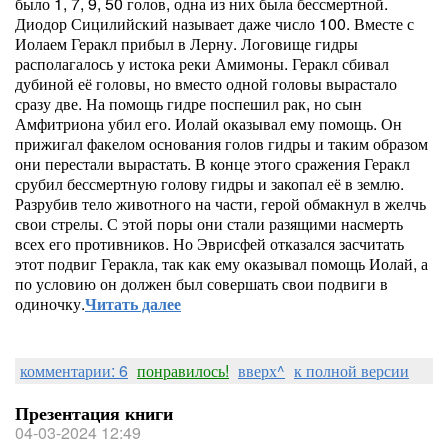
было 1, 7, 9, 50 голов, одна из них была бессмертной.
Диодор Сицилийский называет даже число 100. Вместе с
Иолаем Геракл прибыл в Лерну. Логовище гидры
располагалось у истока реки Амимоны. Геракл сбивал
дубиной её головы, но вместо одной головы вырастало
сразу две. На помощь гидре поспешил рак, но сын
Амфитриона убил его. Иолай оказывал ему помощь. Он
прижигал факелом основания голов гидры и таким образом
они перестали вырастать. В конце этого сражения Геракл
срубил бессмертную голову гидры и закопал её в землю.
Разрубив тело животного на части, герой обмакнул в желчь
свои стрелы. С этой поры они стали разящими насмерть
всех его противников. Но Эврисфей отказался засчитать
этот подвиг Геракла, так как ему оказывал помощь Иолай, а
по условию он должен был совершать свои подвиги в
одиночку.
Читать далее
комментарии: 6
понравилось!
вверх^
к полной версии
Презентация книги
04-03-2024 12:49