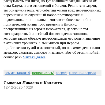
распутывать эти нити, но тут возникает загадка жизни их
отца Кадма, и его отношений с богами. Решив эти задачи,
ты обнаруживаешь, что события жизни всех перечисленных
персонажей не случайный набор противоречий и
недомолвок, они вписаны в контекст общественной и
политической жизни того времени и Дионис,
превратившись из героя в небожителя, далеко не тот
жизнерадостный и весёлый бог виноделия эллинов,
которые таким образом переосмыслили его роль и значение
в ахейских хрониках. Язык мифов при первом
приближении сухой и лаконичный, но на самом деле полон
метафор, скрытых смыслов и загадок. Вот об этом и пойдёт
сейчас речь.
Читать далее
комментарии: 4
понравилось!
вверх^
к полной версии
Сыновья Ликаона и Каллисто
12-12-2025 10:29