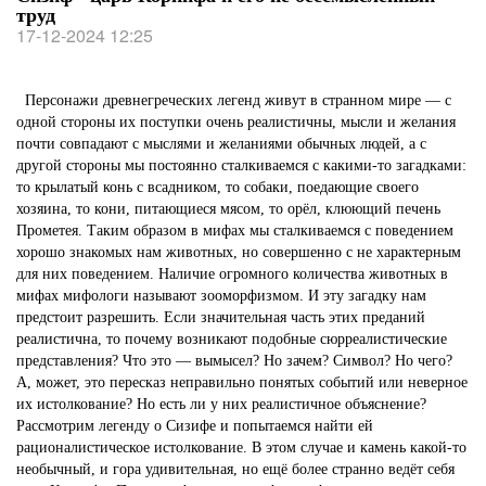
труд
17-12-2024 12:25
Персонажи древнегреческих легенд живут в странном мире — с
одной стороны их поступки очень реалистичны, мысли и желания
почти совпадают с мыслями и желаниями обычных людей, а с
другой стороны мы постоянно сталкиваемся с какими-то загадками:
то крылатый конь с всадником, то собаки, поедающие своего
хозяина, то кони, питающиеся мясом, то орёл, клюющий печень
Прометея. Таким образом в мифах мы сталкиваемся с поведением
хорошо знакомых нам животных, но совершенно с не характерным
для них поведением. Наличие огромного количества животных в
мифах мифологи называют зооморфизмом. И эту загадку нам
предстоит разрешить. Если значительная часть этих преданий
реалистична, то почему возникают подобные сюрреалистические
представления? Что это — вымысел? Но зачем? Символ? Но чего?
А, может, это пересказ неправильно понятых событий или неверное
их истолкование? Но есть ли у них реалистичное объяснение?
Рассмотрим легенду о Сизифе и попытаемся найти ей
рационалистическое истолкование. В этом случае и камень какой-то
необычный, и гора удивительная, но ещё более странно ведёт себя