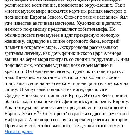
религиозное воспитание, воздействие окружающих. Так в
многих музеях мира находятся картины разных мастеров о
похищении Европы Зевсом. Сюжет с таким названием был
уже известен античным мастерам. Художники в деталях
немного по-разному представляют события мифа. Но
обычно посетители музеев видят прекрасную молодую
женщину, сидящую на спине огромного быка, который
плывёт в открытом море. Экскурсоводы рассказывают
зрителям легенду, как дочь финикийского царя Агенора
вышла на берег моря поиграть со своими подругами. К ним
подошёл бык, который удивлял всех своей мощью и
красотой. Он был очень ласков, и девушки стали играть с
ним. Внезапно животное опустилось на колени словно
приглашая сесть на него верхом, и дочь царя села верхом на
спину. И вдруг бык поднялся на ноги, бросился в
Средиземное море и поплыл к Криту. Это сам Зевс принял
образ быка, чтобы похитить финикийскую царевну Европу.
Как и откуда появилось такое представление о похищении
Европы Зевсом? Ответ прост: из рассказа древнегреческого
мифографа Аполлодора и других древнегреческих авторов.
Прочитаем его, чтобы выяснить все детали этого сюжета.
Читать далее