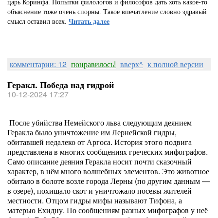
царь Коринфа. Попытки филологов и философов дать хоть какое-то
объяснение тоже очень спорны. Такое впечатление словно здравый
смысл оставил всех.
Читать далее
комментарии: 12
понравилось!
вверх^
к полной версии
Геракл. Победа над гидрой
10-12-2024 17:27
После убийства Немейского льва следующим деянием
Геракла было уничтожение им Лернейской гидры,
обитавшей недалеко от Аргоса. История этого подвига
представлена в многих сообщениях греческих мифографов.
Само описание деяния Геракла носит почти сказочный
характер, в нём много волшебных элементов. Это животное
обитало в болоте возле города Лерны (по другим данным —
в озере), похищало скот и уничтожало посевы жителей
местности. Отцом гидры мифы называют Тифона, а
матерью Ехидну. По сообщениям разных мифографов у неё