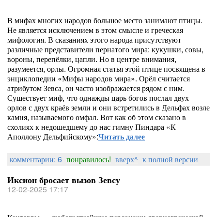
В мифах многих народов большое место занимают птицы.
Не является исключением в этом смысле и греческая
мифология. В сказаниях этого народа присутствуют
различные представители пернатого мира: кукушки, совы,
вороны, перепёлки, цапли. Но в центре внимания,
разумеется, орлы. Огромная статья этой птице посвящена в
энциклопедии «Мифы народов мира». Орёл считается
атрибутом Зевса, он часто изображается рядом с ним.
Существует миф, что однажды царь богов послал двух
орлов с двух краёв земли и они встретились в Дельфах возле
камня, называемого омфал. Вот как об этом сказано в
схолиях к недошедшему до нас гимну Пиндара «К
Аполлону Дельфийскому»:
Читать далее
комментарии: 6
понравилось!
вверх^
к полной версии
Иксион бросает вызов Зевсу
12-02-2025 17:17