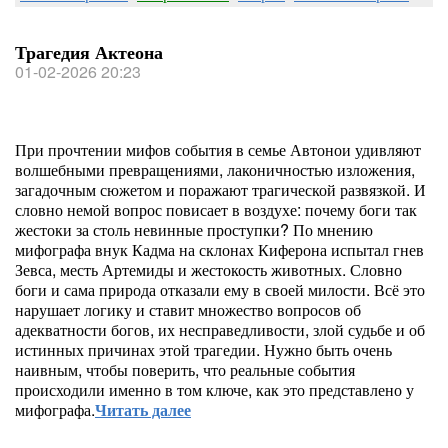
Трагедия Актеона
01-02-2026 20:23
При прочтении мифов события в семье Автонои удивляют
волшебными превращениями, лаконичностью изложения,
загадочным сюжетом и поражают трагической развязкой. И
словно немой вопрос повисает в воздухе: почему боги так
жестоки за столь невинные проступки? По мнению
мифографа внук Кадма на склонах Киферона испытал гнев
Зевса, месть Артемиды и жестокость животных. Словно
боги и сама природа отказали ему в своей милости. Всё это
нарушает логику и ставит множество вопросов об
адекватности богов, их несправедливости, злой судьбе и об
истинных причинах этой трагедии. Нужно быть очень
наивным, чтобы поверить, что реальные события
происходили именно в том ключе, как это представлено у
мифографа.
Читать далее