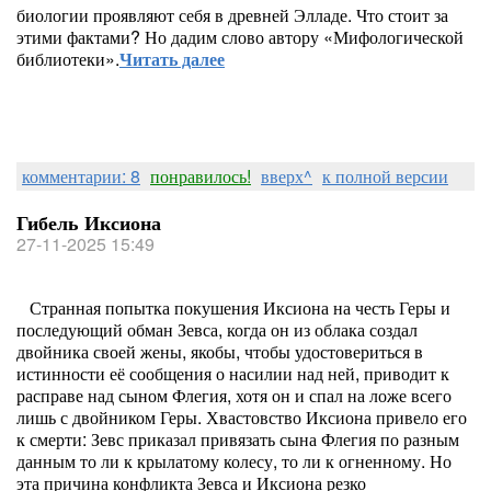
биологии проявляют себя в древней Элладе. Что стоит за
этими фактами? Но дадим слово автору «Мифологической
библиотеки».
Читать далее
комментарии: 8
понравилось!
вверх^
к полной версии
Гибель Иксиона
27-11-2025 15:49
Странная попытка покушения Иксиона на честь Геры и
последующий обман Зевса, когда он из облака создал
двойника своей жены, якобы, чтобы удостовериться в
истинности её сообщения о насилии над ней, приводит к
расправе над сыном Флегия, хотя он и спал на ложе всего
лишь с двойником Геры. Хвастовство Иксиона привело его
к смерти: Зевс приказал привязать сына Флегия по разным
данным то ли к крылатому колесу, то ли к огненному. Но
эта причина конфликта Зевса и Иксиона резко