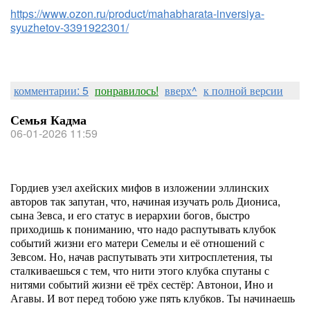
https://www.ozon.ru/product/mahabharata-inversiya-
syuzhetov-3391922301/
комментарии: 5
понравилось!
вверх^
к полной версии
Семья Кадма
06-01-2026 11:59
Гордиев узел ахейских мифов в изложении эллинских
авторов так запутан, что, начиная изучать роль Диониса,
сына Зевса, и его статус в иерархии богов, быстро
приходишь к пониманию, что надо распутывать клубок
событий жизни его матери Семелы и её отношений с
Зевсом. Но, начав распутывать эти хитросплетения, ты
сталкиваешься с тем, что нити этого клубка спутаны с
нитями событий жизни её трёх сестёр: Автонои, Ино и
Агавы. И вот перед тобою уже пять клубков. Ты начинаешь