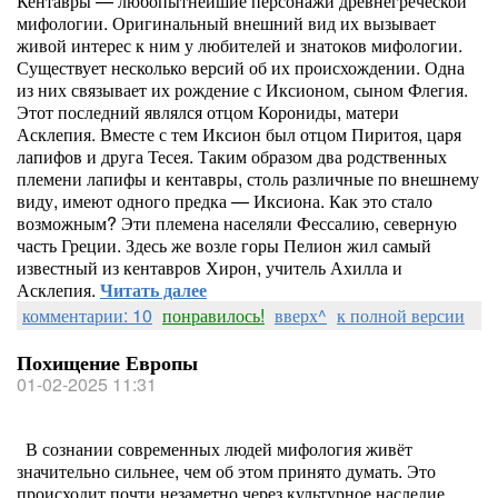
Кентавры — любопытнейшие персонажи древнегреческой
мифологии. Оригинальный внешний вид их вызывает
живой интерес к ним у любителей и знатоков мифологии.
Существует несколько версий об их происхождении. Одна
из них связывает их рождение с Иксионом, сыном Флегия.
Этот последний являлся отцом Корониды, матери
Асклепия. Вместе с тем Иксион был отцом Пиритоя, царя
лапифов и друга Тесея. Таким образом два родственных
племени лапифы и кентавры, столь различные по внешнему
виду, имеют одного предка — Иксиона. Как это стало
возможным? Эти племена населяли Фессалию, северную
часть Греции. Здесь же возле горы Пелион жил самый
известный из кентавров Хирон, учитель Ахилла и
Асклепия.
Читать далее
комментарии: 10
понравилось!
вверх^
к полной версии
Похищение Европы
01-02-2025 11:31
В сознании современных людей мифология живёт
значительно сильнее, чем об этом принято думать. Это
происходит почти незаметно через культурное наследие,