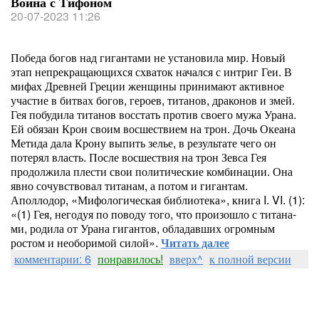
Война с Тифоном
20-07-2023 11:26
Победа богов над гигантами не установила мир. Новый
этап непрекращающихся схваток начался с интриг Геи. В
мифах Древней Греции женщины принимают активное
участие в битвах богов, героев, титанов, драконов и змей.
Гея побудила титанов восстать против своего мужа Урана.
Ей обязан Крон своим восшествием на трон. Дочь Океана
Метида дала Крону выпить зелье, в результате чего он
потерял власть. После восшествия на трон Зевса Гея
продолжила плести свои политические комбинации. Она
явно сочувствовал титанам, а потом и гигантам.
Аполлодор, «Мифологическая библиотека», книга I. VI. (1):
«(1) Гея, него­дуя по пово­ду того, что про­изо­шло с тита­на­
ми, роди­ла от Ура­на гиган­тов, обла­дав­ших огром­ным
ростом и необо­ри­мой силой».
Читать далее
комментарии: 6
понравилось!
вверх^
к полной версии