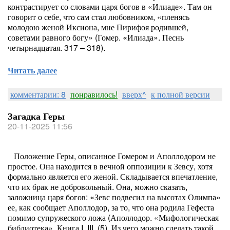
контрастирует со словами царя богов в «Илиаде». Там он
говорит о себе, что сам стал любовником, «пленясь
молодою женой Иксиона, мне Пирифоя родившей,
советами равного богу» (Гомер. «Илиада». Песнь
четырнадцатая. 317 – 318).
Читать далее
комментарии: 8
понравилось!
вверх^
к полной версии
Загадка Геры
20-11-2025 11:56
Положение Геры, описанное Гомером и Аполлодором не
простое. Она находится в вечной оппозиции к Зевсу, хотя
формально является его женой. Складывается впечатление,
что их брак не добровольный. Она, можно сказать,
заложница царя богов: «Зевс подвесил на высотах Олимпа»
ее, как сообщает Аполлодор, за то, что она родила Гефеста
помимо супружеского ложа (Аполлодор. «Мифологическая
библиотека». Книга I. III. (5). Из чего можно сделать такой