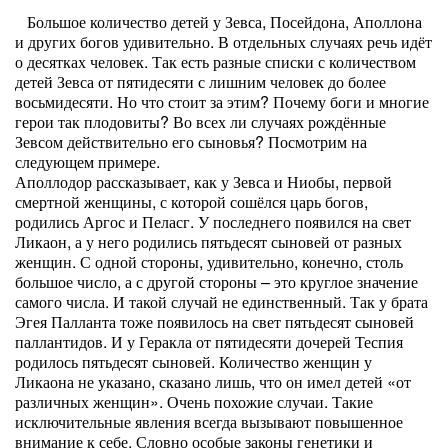
Большое количество детей у Зевса, Посейдона, Аполлона
и других богов удивительно. В отдельных случаях речь идёт
о десятках человек. Так есть разные списки с количеством
детей Зевса от пятидесяти с лишним человек до более
восьмидесяти. Но что стоит за этим? Почему боги и многие
герои так плодовиты? Во всех ли случаях рождённые
Зевсом действительно его сыновья? Посмотрим на
следующем примере.
Аполлодор рассказывает, как у Зевса и Ниобы, первой
смертной женщины, с которой сошёлся царь богов,
родились Аргос и Пеласг. У последнего появился на свет
Ликаон, а у него родились пятьдесят сыновей от разных
женщин. С одной стороны, удивительно, конечно, столь
большое число, а с другой стороны – это круглое значение
самого числа. И такой случай не единственный. Так у брата
Эгея Палланта тоже появилось на свет пятьдесят сыновей
паллантидов. И у Геракла от пятидесяти дочерей Теспия
родилось пятьдесят сыновей. Количество женщин у
Ликаона не указано, сказано лишь, что он имел детей «от
различных женщин». Очень похожие случаи. Такие
исключительные явления всегда вызывают повышенное
внимание к себе. Словно особые законы генетики и