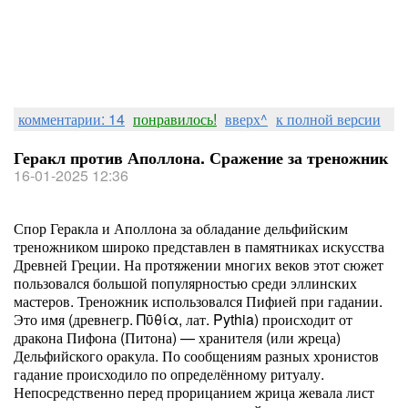
комментарии: 14
понравилось!
вверх^
к полной версии
Геракл против Аполлона. Сражение за треножник
16-01-2025 12:36
Спор Геракла и Апол­ло­на за обладание дельфийским
треножником широко представлен в памятниках искусства
Древней Греции. На протяжении многих веков этот сюжет
пользовался большой популярностью среди эллинских
мастеров. Треножник использовался Пифией при гадании.
Это имя (древнегр. Πῡθία, лат. Pythia) происходит от
дракона Пифона (Питона) — хранителя (или жреца)
Дельфийского оракула. По сообщениям разных хронистов
гадание происходило по определённому ритуалу.
Непосредственно перед прорицанием жрица жевала лист