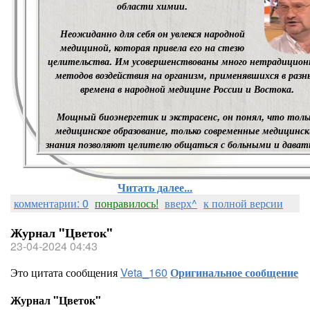
области химии.
Неожиданно для себя он увлекся народной
медициной, которая привела его на стезю
целительства. Им усовершенствованы много нетрадицио
методов воздействия на организм, применявшихся в разн
времена в народной медицине России и Востока.
Мощный биоэнергетик и экстрасенс, он понял, что толь
медицинское образование, только современные медицинск
знания позволяют целителю общаться с больными и дават
Читать далее...
комментарии: 0
понравилось!
вверх^
к полной версии
Журнал "Цветок"
23-04-2024 04:43
Это цитата сообщения
Veta_160
Оригинальное сообщение
Журнал "Цветок"