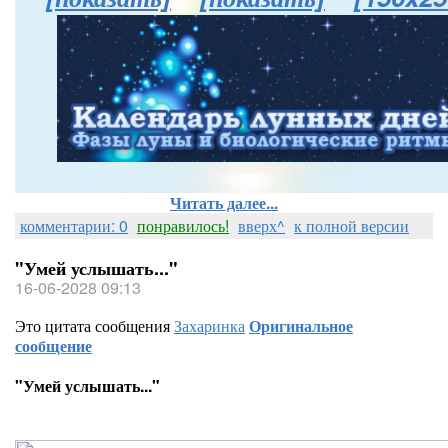
Читать далее...
комментарии: 0
понравилось!
вверх^
к полной версии
"Умей услышать..."
16-06-2028 09:13
Это цитата сообщения
Захаринка
Оригинальное
сообщение
"Умей услышать..."