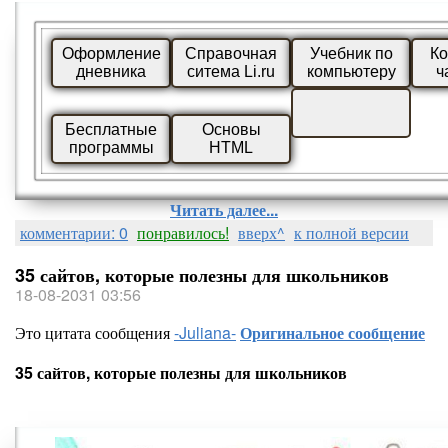
Оформление
Справочная
Учебник по
Ко
дневника
ситема Li.ru
компьютеру
ч
Бесплатные
Основы
программы
HTML
Читать далее...
комментарии: 0
понравилось!
вверх^
к полной версии
35 сайтов, которые полезны для школьников
18-08-2031 03:56
Это цитата сообщения
-Juliana-
Оригинальное сообщение
35 сайтов, которые полезны для школьников