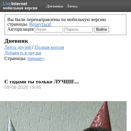
Live
Internet
Дневники
Личка
мобильная версия
Вы были перенаправлены на мобильную версию
страницы.
Вернуться!
Авторизация
Дневник
Лента друзей
/
Полная версия
Добавить в друзья
Страницы:
раньше»
С годами ты только ЛУЧШЕ...
08-08-2026 19:45