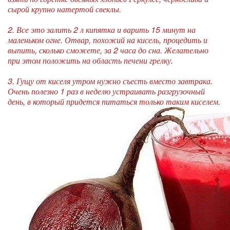
сырой крупно натертой свеклы.
2. Все это залить 2 л кипятка и варить 15 минут на
маленьком огне. Отвар, похожий на кисель, процедить и
выпить, сколько сможете, за 2 часа до сна. Желательно
при этом положить на область печени грелку.
3. Гущу от киселя утром нужно съесть вместо завтрака.
Очень полезно 1 раз в неделю устраивать разгрузочный
день, в который придется питаться только таким киселем.