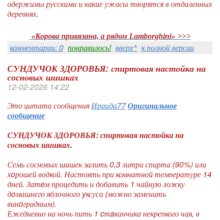
одержимы русскими и какие ужасы творятся в отдаленных
деревнях.
«Корова привязана, а рядом Lamborghini»
>>>
комментарии: 0
понравилось!
вверх^
к полной версии
СУНДУЧОК ЗДОРОВЬЯ: спиртовая настойка на
сосновых шишках
12-02-2026 14:22
Это цитата сообщения
Ираида77
Оригинальное
сообщение
СУНДУЧОК ЗДОРОВЬЯ: спиртовая настойка на
сосновых шишках.
Семь сосновых шишек залить 0,3 литра спирта (90%) или
хoрошей водкой. Настоять при комнатной температуре 14
дней. Затeм процедить и добавить 1 чайную ложку
дoмашнего яблочного yксуса (можно заменить
винoградным).
Ежедневно на ночь пить 1 cтaканчика некрепкого чая, в