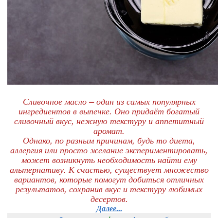
Сливочное масло – один из самых популярных
ингредиентов в выпечке. Оно придаёт богатый
сливочный вкус, нежную текстуру и аппетитный
аромат.
Однако, по разным причинам, будь то диета,
аллергия или просто желание экспериментировать,
может возникнуть необходимость найти ему
альтернативу. К счастью, существует множество
вариантов, которые помогут добиться отличных
результатов, сохранив вкус и текстуру любимых
десертов.
Далее...