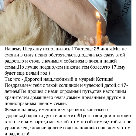
Нашему Шерхану исполнилось 17лет,еще 28 июня.Мы не
смогли в силу неких обстоятельств,поделиться сразу этой
радостью и столь значимым событием в жизни нашей
семьи.Но лучше поздно,чем никогда,тем более,что 17,ему
будет еще целый год!)
Так что - Дорогой наш,любимый и мудрый Котище!
Поздравляем тебя с такой солидной и чудесной датой,с 17-
летием!Ты прошел с нами огромный путь,став настоящим
хранителем домашнего очага,самым преданным другом и
полноправным членом семьи.
Желаем нашему имениннику крепкого кошачьего
здоровья,бодрости духа и аппетита!Пусть твои дни проходят
в тепле и комфорте,а мы уж об этом позаботимся,чтобы твое
урчание еще долгие-долгие годы наполняло наш дом уютом
и радостью!)