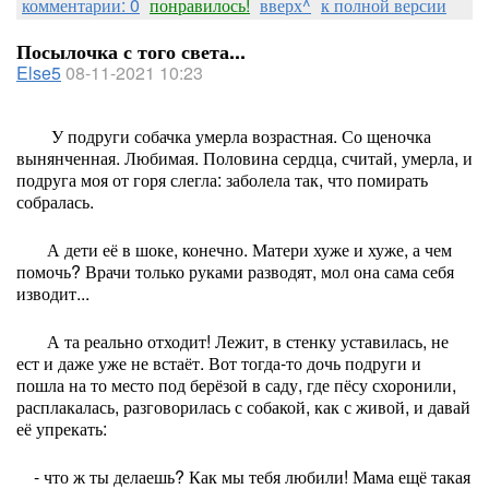
комментарии: 0
понравилось!
вверх^
к полной версии
Посылочка с того света...
Else5
08-11-2021 10:23
У подруги собачка умерла возрастная. Со щеночка
вынянченная. Любимая. Половина сердца, считай, умерла, и
подруга моя от горя слегла: заболела так, что помирать
собралась.
А дети её в шоке, конечно. Матери хуже и хуже, а чем
помочь? Врачи только руками разводят, мол она сама себя
изводит...
А та реально отходит! Лежит, в стенку уставилась, не
ест и даже уже не встаёт. Вот тогда-то дочь подруги и
пошла на то место под берёзой в саду, где пёсу схоронили,
расплакалась, разговорилась с собакой, как с живой, и давай
её упрекать:
- что ж ты делаешь? Как мы тебя любили! Мама ещё такая