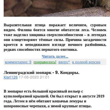
Выразительная птица поражает величием, суровым
видом. Филина боятся многие обитатели леса. Человек
тоже наделил хищника сверхспособностями – в легендах
они олицетворяют тёмные силы. Причина загадочности
кроется в неподвижном взгляде ночного разбойника,
редких способностях пернатого охотника.
Читать далее...
комментарии: 3
понравилось!
вверх^
к полной версии
Ленинградский зоопарк - 9. Кондоры.
klari126
17-05-2023 21:01
В зоопарке есть большой красивый вольер с
куполообразной крышей. Он был открыт в августе 2019
года. Летом в нём обитают кошачьи лемуры и
шпороносные черепахи, а зимой крупные птицы.