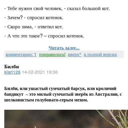
- Тебе нужен свой человек, - сказал большой кот.
- Зачем? - спросил котенок.
- Скоро зима, - ответил кот.
- А что это такое? – спросил котенок.
Читать далее...
комментарии: 1
понравилось!
вверх^
к полной версии
Билби
klari126
14-02-2021 19:36
Билби, или ушастый сумчатый барсук, или кроличий
бандикут
–
это милый сумчатый зверёк из Австралии, с
шелковистым голубовато-серым мехом.