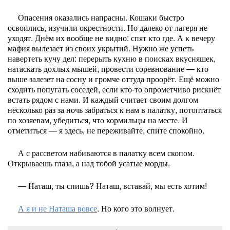
Опасения оказались напрасны. Кошаки быстро
освоились, изучили окрестности. Но далеко от лагеря не
уходят. Днём их вообще не видно: спят кто где. А к вечеру
мафия вылезает из своих укрытий. Нужно же успеть
навертеть кучу дел: перерыть кухню в поисках вкусняшек,
натаскать дохлых мышей, провести соревнование — кто
выше залезет на сосну и громче оттуда проорёт. Ещё можно
сходить попугать соседей, если кто-то опрометчиво рискнёт
встать рядом с нами. И каждый считает своим долгом
несколько раз за ночь забраться к нам в палатку, потоптаться
по хозяевам, убедиться, что кормильцы на месте. И
отметиться — я здесь, не переживайте, спите спокойно.
А с рассветом набиваются в палатку всем скопом.
Открываешь глаза, а над тобой усатые морды.
— Наташ, ты спишь? Наташ, вставай, мы есть хотим!
А я и не Наташа вовсе
. Но кого это волнует.