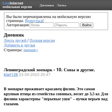
Live
Internet
Дневники
Личка
мобильная версия
Вы были перенаправлены на мобильную версию
страницы.
Вернуться!
Авторизация
Дневник
Лента друзей
/
Полная версия
Добавить в друзья
Страницы:
раньше»
Ленинградский зоопарк - 10. Совы и другие.
klari126
23-05-2023 20:47
В зоопарке проживает красавец филин.
Это самая
крупная птица из семейства совиных, веси
т до 3,5 кг. Для
филина характерны "перьевые уши" – пучки перьев над
глазами.