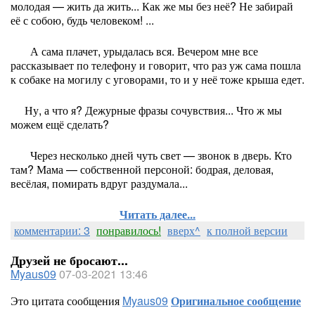
молодая — жить да жить... Как же мы без неё? Не забирай
её с собою, будь человеком! ...
А сама плачет, урыдалась вся. Вечером мне все
рассказывает по телефону и говорит, что раз уж сама пошла
к собаке на могилу с уговорами, то и у неё тоже крыша едет.
Ну, а что я? Дежурные фразы сочувствия... Что ж мы
можем ещё сделать?
Через несколько дней чуть свет — звонок в дверь. Кто
там? Мама — собственной персоной: бодрая, деловая,
весёлая, помирать вдруг раздумала...
Читать далее...
комментарии: 3
понравилось!
вверх^
к полной версии
Друзей не бросают...
Myaus09
07-03-2021 13:46
Это цитата сообщения
Myaus09
Оригинальное сообщение