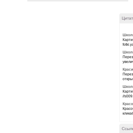
Цитат
Школь
Карти
fotki.
Школь
Перез
увелич
Краси
Перез
откры
Школ
Карти
//s009
Красо
Красо
кликаб
Ссыл