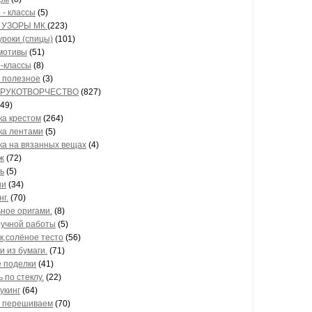
 - классы
(5)
 УЗОРЫ МК
(223)
уроки (спицы)
(101)
мотивы
(51)
-классы
(8)
 полезное
(3)
 РУКОТВОРЧЕСТВО
(827)
49)
а крестом
(264)
а лентами
(5)
а на вязанных вещах
(4)
ж
(72)
ь
(5)
ши
(34)
г.
(70)
ное оригами.
(8)
учной работы
(5)
к,солёное тесто
(56)
и из бумаги.
(71)
 поделки
(41)
 по стеклу.
(22)
укинг
(64)
 перешиваем
(70)