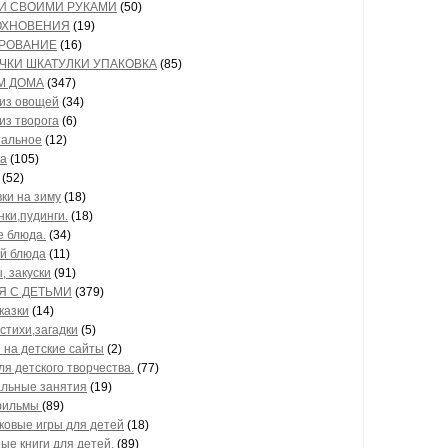
И СВОИМИ РУКАМИ
(50)
ОХНОВЕНИЯ
(19)
РОВАНИЕ
(16)
ЧКИ ШКАТУЛКИ УПАКОВКА
(85)
М ДОМА
(347)
из овощей
(34)
из творога
(6)
тальное
(12)
а
(105)
(52)
вки на зиму
(18)
нки,пудинги.
(18)
 блюда.
(34)
й блюда
(11)
, закуски
(91)
Я С ДЕТЬМИ
(379)
казки
(14)
стихи,загадки
(5)
 на детские сайты
(2)
ля детского творчества.
(77)
льные занятия
(19)
фильмы
(89)
ковые игры для детей
(18)
ые книги для детей.
(89)