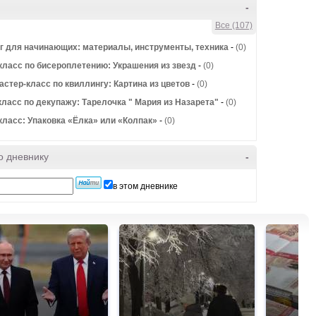
-
Все (107)
г для начинающих: материалы, инструменты, техника
-
(0)
класc по бисероплетению: Украшения из звезд
-
(0)
астер-класс по квиллингу: Картина из цветов
-
(0)
класс по декупажу: Тарелочка " Мария из Назарета"
-
(0)
класс: Упаковка «Ёлка» или «Колпак»
-
(0)
о дневнику
-
в этом дневнике