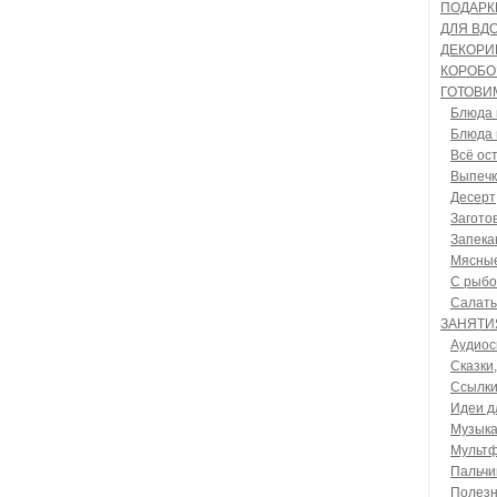
ПОДАРК
ДЛЯ ВД
ДЕКОРИ
КОРОБО
ГОТОВИ
Блюда 
Блюда 
Всё ос
Выпечк
Десерт
Загото
Запека
Мясные
С рыбо
Салаты
ЗАНЯТИ
Аудиос
Сказки,
Ссылки
Идеи д
Музыка
Мульт
Пальчи
Полезн