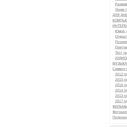
Развив
Уроки 
ДЛЯ ДН
КОМПЬЮ
ИНТЕРЕ
Юмор, 
Открыт
Поэзия
Притча
Тест, г
АУДИО
МУЗЫКА
Символ 
2012 г
2015 г
2016 г
2014 г
2013 г
2017 г
ФИЛЬМ
Фотошо
Полезно