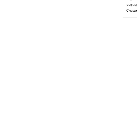
Уитни
Слуша