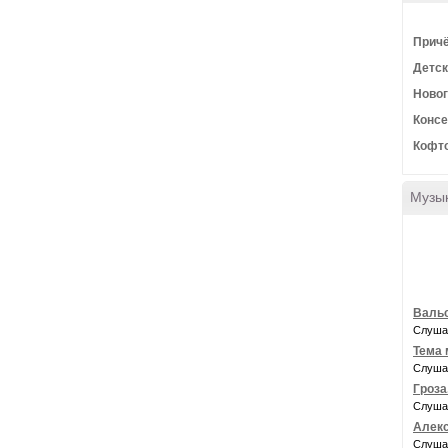
Причё
Детск
Новог
Конс
Кофто
Музы
Валь
Слуша
Тема 
Слуша
Гроза
Слуша
Алекс
Слуша