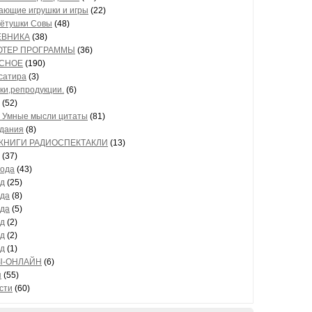
ающие игрушки и игры
(22)
тётушки Совы
(48)
ЕВНИКА
(38)
ТЕР ПРОГРАММЫ
(36)
СНОЕ
(190)
сатира
(3)
ки,репродукции.
(6)
(52)
 Умные мысли цитаты
(81)
адания
(8)
КНИГИ РАДИОСПЕКТАКЛИ
(13)
(37)
года
(43)
од
(25)
ода
(8)
ода
(5)
од
(2)
од
(2)
од
(1)
Ы-ОНЛАЙН
(6)
п
(55)
сти
(60)