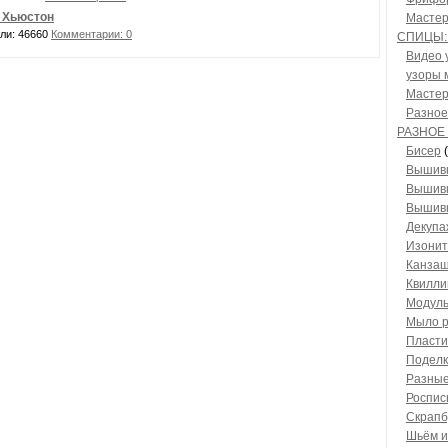
 Хьюстон
Мастер
ли: 46660
Комментарии: 0
СПИЦЫ:
Видео 
узоры 
Мастер
Разное
РАЗНОЕ
Бисер
(
Вышивк
Вышивк
Вышивк
Декупа
Изонит
Канза
Квиллин
Модуль
Мыло р
Пласти
Поделк
Разные
Роспись
Скрапб
Шьём и