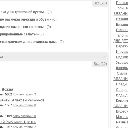
Платья
Все (26)
Топы, 
ска для тряпичной куклы.
-
(0)
ВЯЗАНИ
Вязани
ие размеры одежды и обуви.
-
(0)
Вязани
одние салфетки крючком
-
(0)
Головн
ервированные салаты
-
(0)
Тапочк
ДЛЯ ДЕ
чки крючком для солидных дам.
-
(0)
Варежк
Игрушк
ка
-
Одежда
Украше
Все (10)
Шарфы,
Cумки 
ВЯЗАНИ
Пледы 
с Дождя
Салфет
ли: 5862
Комментарии: 2
Идеи д
мечты. Алексей Рыбников.
Коврик
ли: 1587
Комментарии: 0
ВЯЗАНИ
.
Видео 
ли: 1109
Комментарии: 0
Мотивы
ей Рыбников. Цветы.
Разные
ли: 1037
Комментарии: 2
Фрифо