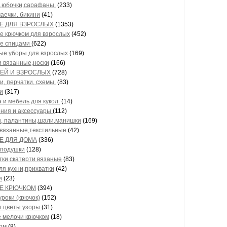
,юбочки,сарафаны.
(233)
маечки. бикини
(41)
Е ДЛЯ ВЗРОСЛЫХ
(1353)
е крючком для взрослых
(452)
е спицами
(622)
ые уборы для взрослых
(169)
и вязанные,носки
(166)
ТЕЙ И ВЗРОСЛЫХ
(728)
и, перчатки, схемы.
(83)
и
(317)
 и мебель для кукол.
(14)
ния и аксессуары
(112)
 палантины,шали,манишки
(169)
вязанные,текстильные
(42)
Е ДЛЯ ДОМА
(336)
подушки
(128)
ки,скатерти вязаные
(83)
ля кухни,прихватки
(42)
и
(23)
Е КРЮЧКОМ
(394)
уроки (крючок)
(152)
 цветы узоры
(31)
 мелочи крючком
(18)
рм
(8)