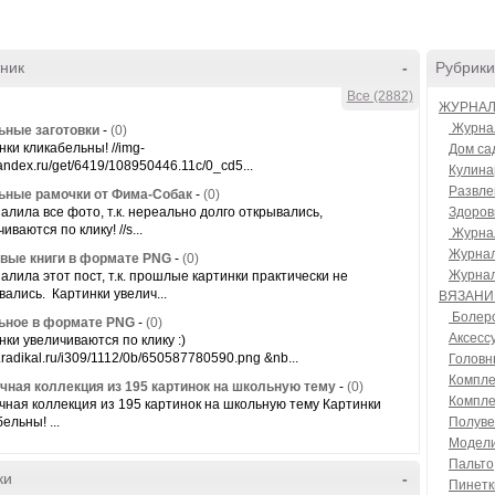
ник
-
Рубрики
Все (2882)
ЖУРНАЛ
Журнал
ные заготовки
-
(0)
нки кликабельны! //img-
Дом са
yandex.ru/get/6419/108950446.11c/0_cd5...
Кулин
Развле
ные рамочки от Фима-Собак
-
(0)
алила все фото, т.к. нереально долго открывались,
Здоров
иваются по клику! //s...
Журнал
Журнал
вые книги в формате PNG
-
(0)
Журнал
алила этот пост, т.к. прошлые картинки практически не
вались. Картинки увелич...
ВЯЗАНИ
Болеро
ьное в формате PNG
-
(0)
Аксесс
нки увеличиваются по клику :)
.radikal.ru/i309/1112/0b/650587780590.png &nb...
Головн
Компле
чная коллекция из 195 картинок на школьную тему
-
(0)
Компле
чная коллекция из 195 картинок на школьную тему Картинки
ельны! ...
Полуве
Модели
Пальто
ки
-
Пинетк