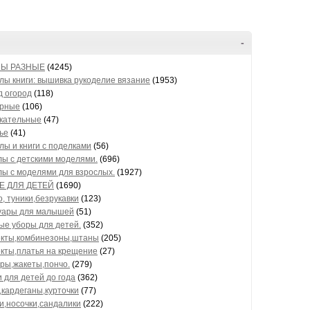
-
Ы РАЗНЫЕ
(4245)
ы книги: вышивка рукоделие вязание
(1953)
д огород
(118)
арные
(106)
кательные
(47)
ье
(41)
ы и книги с поделками
(56)
ы с детскими моделями.
(696)
ы с моделями для взрослых.
(1927)
Е ДЛЯ ДЕТЕЙ
(1690)
, туники,безрукавки
(123)
уары для малышей
(51)
ые уборы для детей.
(352)
кты,комбинезоны,штаны
(205)
кты,платья на крещение
(27)
ры,жакеты,пончо.
(279)
 для детей до года
(362)
,кардеганы,курточки
(77)
и,носочки,сандалики
(222)