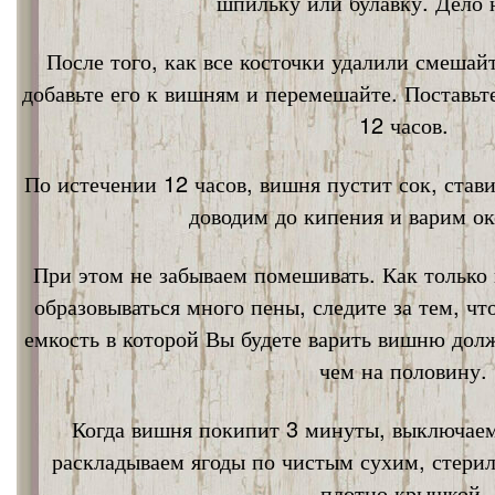
шпильку или булавку. Дело 
После того, как все косточки удалили смешай
добавьте его к вишням и перемешайте. Поставьт
12 часов.
По истечении 12 часов, вишня пустит сок, став
доводим до кипения и варим ок
При этом не забываем помешивать. Как только 
образовываться много пены, следите за тем, ч
емкость в которой Вы будете варить вишню дол
чем на половину.
Когда вишня покипит 3 минуты, выключаем
раскладываем ягоды по чистым сухим, стери
плотно крышкой.