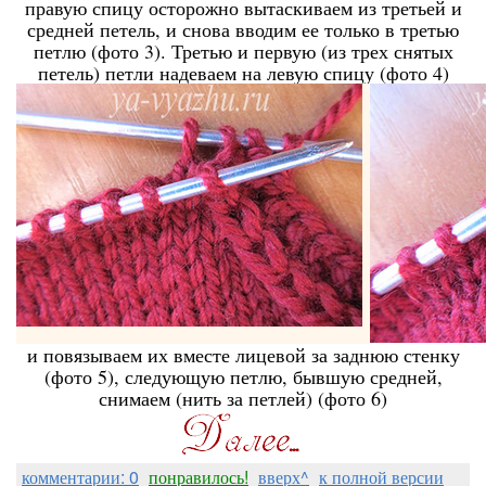
правую спицу осторожно вытаскиваем из третьей и
средней петель, и снова вводим ее только в третью
петлю (фото 3). Третью и первую (из трех снятых
петель) петли надеваем на левую спицу (фото 4)
и повязываем их вместе лицевой за заднюю стенку
(фото 5), следующую петлю, бывшую средней,
снимаем (нить за петлей) (фото 6)
комментарии: 0
понравилось!
вверх^
к полной версии