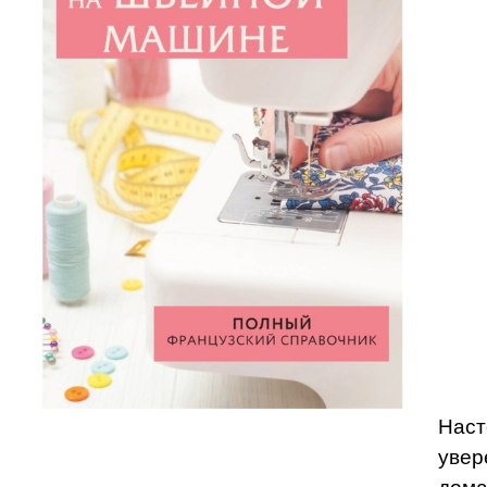
Наст
увер