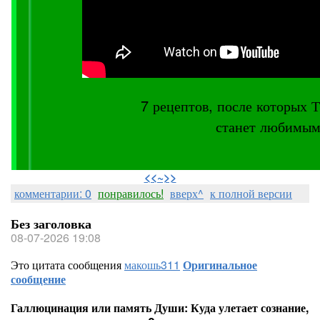
7 рецептов, после котор
станет любимым
⠀
<<~>>
комментарии: 0
понравилось!
вверх^
к полной версии
Без заголовка
08-07-2026 19:08
Это цитата сообщения
макошь311
Оригинальное
сообщение
Галлюцинация или память Души: Куда улетает сознание,