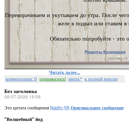
Переворачиваем и укутываем до утра. После чег
желе в подвал или ставим в 
Обязательно попробуйте - это о
Рецепты Кулинария
Nata Vi
Читать далее...
комментарии: 0
понравилось!
вверх^
к полной версии
Без заголовка
08-07-2026 18:58
Это цитата сообщения
Nadin-YA
Оригинальное сообщение
"Волшебный" йод