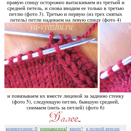
правую спицу осторожно вытаскиваем из третьей и
средней петель, и снова вводим ее только в третью
петлю (фото 3). Третью и первую (из трех снятых
петель) петли надеваем на левую спицу (фото 4)
и повязываем их вместе лицевой за заднюю стенку
(фото 5), следующую петлю, бывшую средней,
снимаем (нить за петлей) (фото 6)
комментарии: 0
понравилось!
вверх^
к полной версии