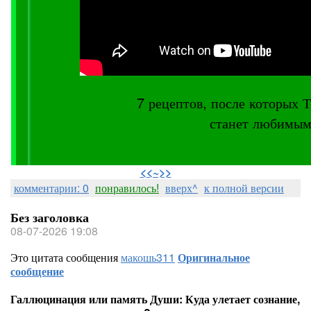
7 рецептов, после котор
станет любимым
⠀
<<~>>
комментарии: 0
понравилось!
вверх^
к полной версии
Без заголовка
08-07-2026 19:08
Это цитата сообщения
макошь311
Оригинальное
сообщение
Галлюцинация или память Души: Куда улетает сознание,