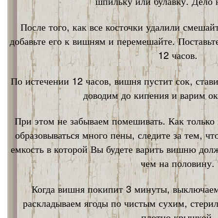
шпильку или булавку. Дело 
После того, как все косточки удалили смешай
добавьте его к вишням и перемешайте. Поставьт
12 часов.
По истечении 12 часов, вишня пустит сок, став
доводим до кипения и варим ок
При этом не забываем помешивать. Как только 
образовываться много пены, следите за тем, ч
емкость в которой Вы будете варить вишню дол
чем на половину.
Когда вишня покипит 3 минуты, выключаем
раскладываем ягоды по чистым сухим, стери
плотно крышкой.