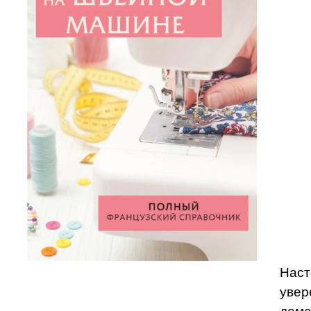
Наст
увер