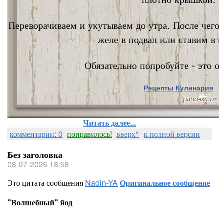
Переворачиваем и укутываем до утра. После чег
желе в подвал или ставим в 
Обязательно попробуйте - это о
Рецепты Кулинария
Nata Vi
Читать далее...
комментарии: 0
понравилось!
вверх^
к полной версии
Без заголовка
08-07-2026 18:58
Это цитата сообщения
Nadin-YA
Оригинальное сообщение
"Волшебный" йод