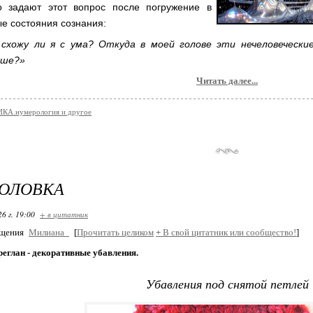
о задают этот вопрос после погружение в
е состояния сознания:
 схожу ли я с ума? Откуда в моей голове эти нечеловеческие
ьше?»
Читать далее...
КА.нумерология и другое
ГОЛОВКА
26 г. 19:00
+ в цитатник
бщения
Милиана_
[
Прочитать целиком
+
В свой цитатник или сообщество!
]
реглан - декоративные убавления.
Убавления под снятой петлей