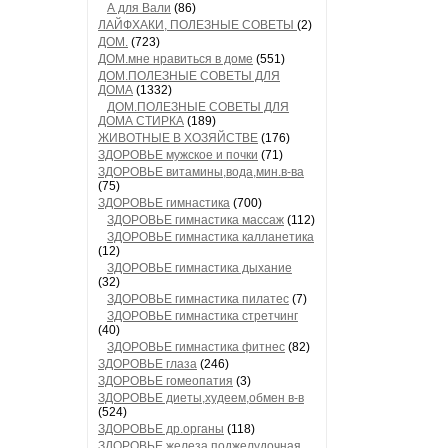
А для Вали
(86)
ЛАЙФХАКИ, ПОЛЕЗНЫЕ СОВЕТЫ
(2)
ДОМ.
(723)
ДОМ.мне нравиться в доме
(551)
ДОМ.ПОЛЕЗНЫЕ СОВЕТЫ ДЛЯ
ДОМА
(1332)
ДОМ.ПОЛЕЗНЫЕ СОВЕТЫ ДЛЯ
ДОМА СТИРКА
(189)
ЖИВОТНЫЕ В ХОЗЯЙСТВЕ
(176)
ЗДОРОВЬЕ мужское и почки
(71)
ЗДОРОВЬЕ витамины,вода,мин.в-ва
(75)
ЗДОРОВЬЕ гимнастика
(700)
ЗДОРОВЬЕ гимнастика массаж
(112)
ЗДОРОВЬЕ гимнастика калланетика
(12)
ЗДОРОВЬЕ гимнастика дыхание
(32)
ЗДОРОВЬЕ гимнастика пилатес
(7)
ЗДОРОВЬЕ гимнастика стретчинг
(40)
ЗДОРОВЬЕ гимнастика фитнес
(82)
ЗДОРОВЬЕ глаза
(246)
ЗДОРОВЬЕ гомеопатия
(3)
ЗДОРОВЬЕ диеты,худеем,обмен в-в
(524)
ЗДОРОВЬЕ др.органы
(118)
ЗДОРОВЬЕ железа поджелудочная