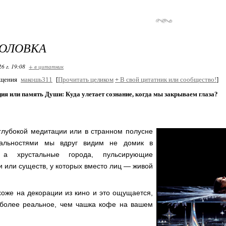
ГОЛОВКА
26 г. 19:08
+ в цитатник
бщения
макошь311
[
Прочитать целиком
+
В свой цитатник или сообщество!
]
я или память Души: Куда улетает сознание, когда мы закрываем глаза?
глубокой медитации или в странном полусне
альностями мы вдруг видим не домик в
 а хрустальные города, пульсирующие
и или существ, у которых вместо лиц — живой
хоже на декорации из кино и это ощущается,
 более реальное, чем чашка кофе на вашем