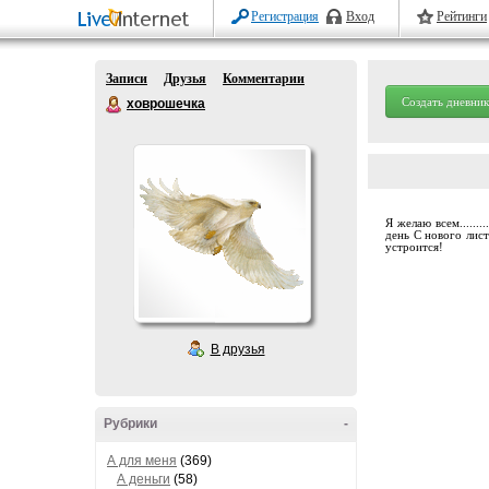
Регистрация
Вход
Рейтинги
Записи
Друзья
Комментарии
Создать дневник
ховрошечка
Я желаю всем......
день С нового лис
устроится!
В друзья
Рубрики
-
А для меня
(369)
А деньги
(58)