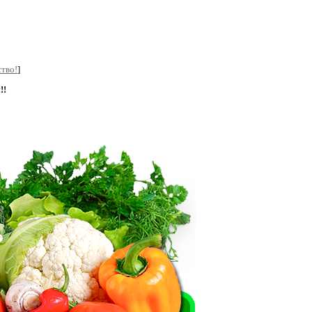
тво!
]
!!