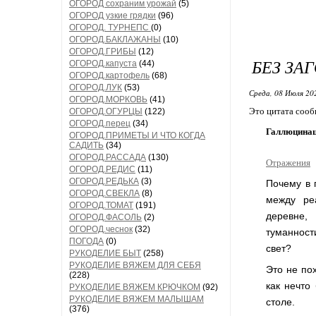
ОГОРОД сохраним урожай
(5)
ОГОРОД узкие грядки
(96)
ОГОРОД. ТУРНЕПС
(0)
ОГОРОД.БАКЛАЖАНЫ
(10)
ОГОРОД.ГРИБЫ
(12)
БЕЗ ЗА
ОГОРОД.капуста
(44)
ОГОРОД.картофель
(68)
ОГОРОД.ЛУК
(53)
Среда, 08 Июля 20
ОГОРОД.МОРКОВЬ
(41)
Это цитата соо
ОГОРОД.ОГУРЦЫ
(122)
ОГОРОД.перец
(34)
Галлюцинаци
ОГОРОД.ПРИМЕТЫ И ЧТО КОГДА
САДИТЬ
(34)
ОГОРОД.РАССАДА
(130)
Отражения
ОГОРОД.РЕДИС
(11)
ОГОРОД.РЕДЬКА
(3)
Почему в 
ОГОРОД.СВЕКЛА
(8)
между ре
ОГОРОД.ТОМАТ
(191)
деревне,
ОГОРОД.ФАСОЛЬ
(2)
ОГОРОД.чеснок
(32)
туманност
ПОГОДА
(0)
свет?
РУКОДЕЛИЕ БЫТ
(258)
РУКОДЕЛИЕ ВЯЖЕМ ДЛЯ СЕБЯ
Это не по
(228)
как нечто
РУКОДЕЛИЕ ВЯЖЕМ КРЮЧКОМ
(92)
РУКОДЕЛИЕ ВЯЖЕМ МАЛЫШАМ
столе.
(376)