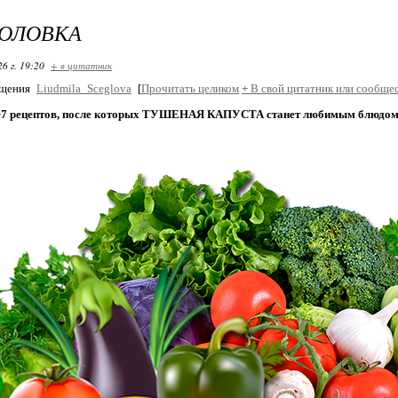
ГОЛОВКА
26 г. 19:20
+ в цитатник
бщения
Liudmila_Sceglova
[
Прочитать целиком
+
В свой цитатник или сообщес
7 рецептов, после которых ТУШЕНАЯ КАПУСТА станет любимым блюдом