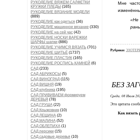
РУКОДЕЛИЕ ВЯЖЕМ САЛФЕТКИ
Мне част
КРУЖКИ ПЛЕДЫ
(165)
изменённы
РУКОДЕЛИЕ ВЯЗАНИЕ МОДЕЛИ
(889)
«Не
РУКОДЕЛИЕ как одеться
(36)
ран
РУКОДЕЛИЕ машинное вязание
(330)
РУКОДЕЛИЕ на сей час
(42)
РУКОДЕЛИЕ НОСКИ ВАРЕЖКИ
ШАРФЫ шапки
(886)
РУКОДЕЛИЕ УЧИМСЯ ВЯЗАТЬ
(701)
Рубрики:
ЭЗОТЕРИ
РУКОДЕЛИЕ ШИТЬЁ
(1737)
РУКОДЕЛИЕ.ПЛАСТИК
(165)
РУКОДЕЛИЕ.РОСПИСЬ КАМНЕЙ
(6)
САД
(233)
САД АБРИКОСЫ
(5)
САД ВИНОГРАД
(115)
БЕЗ ЗА
САД ВИШНЯ
(19)
САД клубника
(195)
САД ПРИВИВАЕМ формируем
Среда, 08 Июля 20
ДЕРЕВЬЯ
(78)
Это цитата соо
САД.ГРУША
(22)
САД.Крыжовник
(10)
Как вязать 
САД.ЛЕЩИНА
(2)
САД.МАЛИНА
(52)
САД.ОБЛЕПИХА
(1)
САД.персики
(15)
САД.садовые деревья
(10)