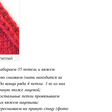
набираем 35 петель и вяжем
тлю снимаем (нить находится за
о конца ряда 4 петли: 1-ю из них
мочную тоже лицевой;
, остальные петли провязываем
 их вяжем лицевыми;
переснимаем на правую спицу (фото