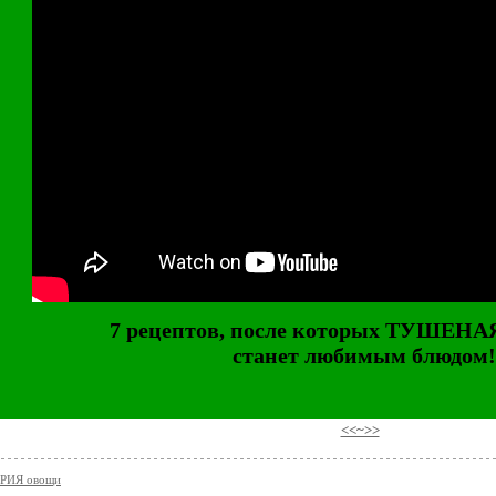
7 рецептов, после которых ТУШЕН
станет любимым блюдом!
⠀
<<~>>
РИЯ овощи