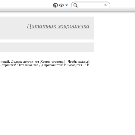
Цитатник ховрошечка
душе–покой, Долгих-долгих лет Хвори–стороной! Чтобы каждый
–терпится! Остальное всё Да приложится! И наладится...! И