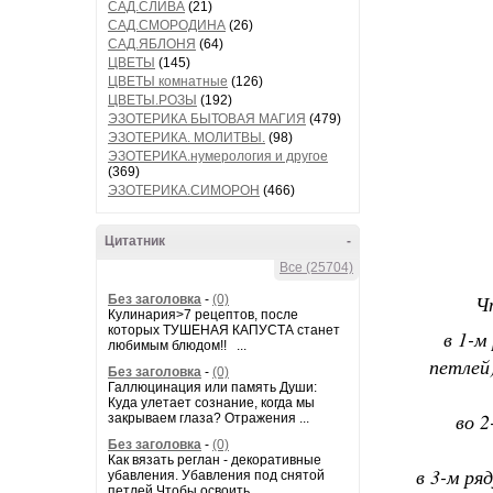
САД.СЛИВА
(21)
САД.СМОРОДИНА
(26)
САД.ЯБЛОНЯ
(64)
ЦВЕТЫ
(145)
ЦВЕТЫ комнатные
(126)
ЦВЕТЫ.РОЗЫ
(192)
ЭЗОТЕРИКА БЫТОВАЯ МАГИЯ
(479)
ЭЗОТЕРИКА. МОЛИТВЫ.
(98)
ЭЗОТЕРИКА.нумерология и другое
(369)
ЭЗОТЕРИКА.СИМОРОН
(466)
Цитатник
-
Все (25704)
Ч
Без заголовка
-
(0)
Кулинария>7 рецептов, после
которых ТУШЕНАЯ КАПУСТА станет
в 1-м
любимым блюдом!! ...
петлей)
Без заголовка
-
(0)
Галлюцинация или память Души:
Куда улетает сознание, когда мы
во 2
закрываем глаза? Отражения ...
Без заголовка
-
(0)
Как вязать реглан - декоративные
в 3-м ря
убавления. Убавления под снятой
петлей Чтобы освоить...