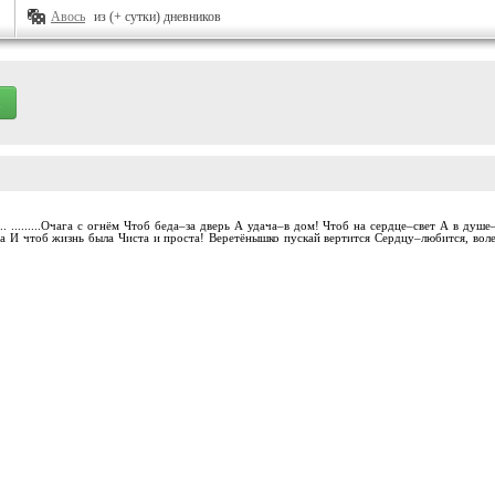
Авось
из (+ сутки) дневников
..... .........Очага с огнём Чтоб беда–за дверь А удача–в дом! Чтоб на сердце–свет А в 
та И чтоб жизнь была Чиста и проста! Веретёнышко пускай вертится Сердцу–любится, воле