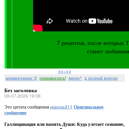
7 рецептов, после котор
станет любимым
⠀
<<~>>
комментарии: 0
понравилось!
вверх^
к полной версии
Без заголовка
08-07-2026 19:08
Это цитата сообщения
макошь311
Оригинальное
сообщение
Галлюцинация или память Души: Куда улетает сознание,