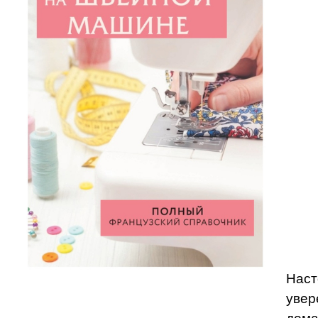
Наст
увер