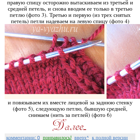
правую спицу осторожно вытаскиваем из третьей и
средней петель, и снова вводим ее только в третью
петлю (фото 3). Третью и первую (из трех снятых
петель) петли надеваем на левую спицу (фото 4)
и повязываем их вместе лицевой за заднюю стенку
(фото 5), следующую петлю, бывшую средней,
снимаем (нить за петлей) (фото 6)
комментарии: 0
понравилось!
вверх^
к полной версии