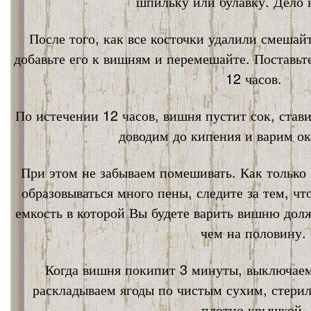
шпильку или булавку. Дело 
После того, как все косточки удалили смешай
добавьте его к вишням и перемешайте. Поставьт
12 часов.
По истечении 12 часов, вишня пустит сок, став
доводим до кипения и варим ок
При этом не забываем помешивать. Как только 
образовываться много пены, следите за тем, ч
емкость в которой Вы будете варить вишню дол
чем на половину.
Когда вишня покипит 3 минуты, выключаем
раскладываем ягоды по чистым сухим, стери
плотно крышкой.