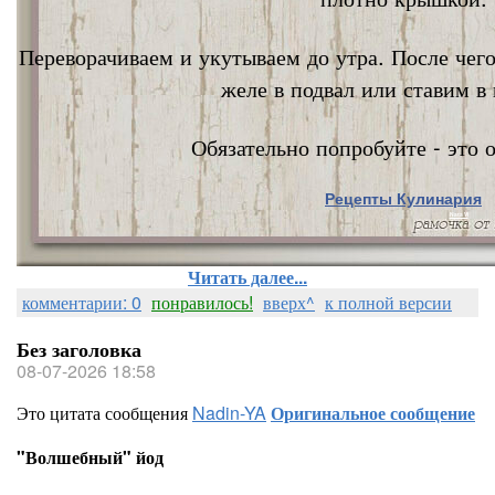
Переворачиваем и укутываем до утра. После чег
желе в подвал или ставим в 
Обязательно попробуйте - это о
Рецепты Кулинария
Nata Vi
Читать далее...
комментарии: 0
понравилось!
вверх^
к полной версии
Без заголовка
08-07-2026 18:58
Это цитата сообщения
Nadin-YA
Оригинальное сообщение
"Волшебный" йод