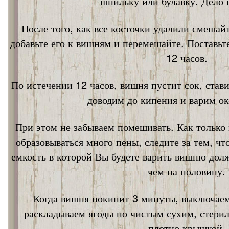
шпильку или булавку. Дело 
После того, как все косточки удалили смешай
добавьте его к вишням и перемешайте. Поставьт
12 часов.
По истечении 12 часов, вишня пустит сок, став
доводим до кипения и варим ок
При этом не забываем помешивать. Как только 
образовываться много пены, следите за тем, ч
емкость в которой Вы будете варить вишню дол
чем на половину.
Когда вишня покипит 3 минуты, выключаем
раскладываем ягоды по чистым сухим, стери
плотно крышкой.