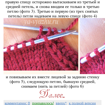
правую спицу осторожно вытаскиваем из третьей и
средней петель, и снова вводим ее только в третью
петлю (фото 3). Третью и первую (из трех снятых
петель) петли надеваем на левую спицу (фото 4)
и повязываем их вместе лицевой за заднюю стенку
(фото 5), следующую петлю, бывшую средней,
снимаем (нить за петлей) (фото 6)
комментарии: 0
понравилось!
вверх^
к полной версии