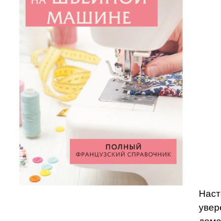
Наст
увер