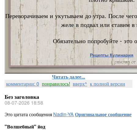
Переворачиваем и укутываем до утра. После чег
желе в подвал или ставим в 
Обязательно попробуйте - это о
Рецепты Кулинария
Nata Vi
Читать далее...
комментарии: 0
понравилось!
вверх^
к полной версии
Без заголовка
08-07-2026 18:58
Это цитата сообщения
Nadin-YA
Оригинальное сообщение
"Волшебный" йод