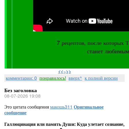
7 рецептов, после котор
станет любимым
⠀
<<~>>
комментарии: 0
понравилось!
вверх^
к полной версии
Без заголовка
08-07-2026 19:08
Это цитата сообщения
макошь311
Оригинальное
сообщение
Галлюцинация или память Души: Куда улетает сознание,