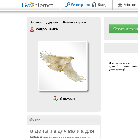
Регистрация
Вход
Рейтинги
Записи
Друзья
Комментарии
Создать дневник
ховрошечка
Я желаю всем......
день С нового лис
устроится!
В друзья
Метки
-
а деньги
а для вали
а для
меня
диета при заболевании печени