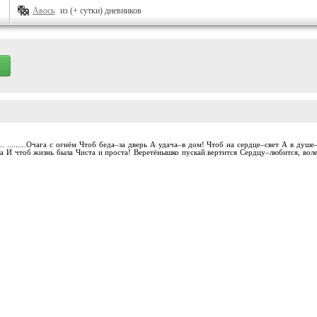
Авось
из (+ сутки) дневников
..... .........Очага с огнём Чтоб беда–за дверь А удача–в дом! Чтоб на сердце–свет А в 
та И чтоб жизнь была Чиста и проста! Веретёнышко пускай вертится Сердцу–любится, воле