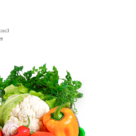
тво!
]
!!