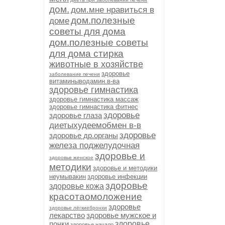
дом.
дом.мне нравиться в
дом.полезные
доме
советы для дома
дом.полезные советы
для дома стирка
животные в хозяйстве
здоровье
заболевание печени
витаминыводамин.в-ва
здоровье гимнастика
здоровье гимнастика массаж
здоровье гимнастика фитнес
здоровье
здоровье глаза
диетыхудеемобмен в-в
здоровье
здоровье др.органы
железа поджелудочная
здоровье и
здоровье женское
методики
здоровье и методики
неумывакин
здоровье инфекции
здоровье
здоровье кожа
красотаомоложение
здоровье
здоровье лёгкиебронхи
лекарство
здоровье мужское и
почки
здоровье
здоровье начало