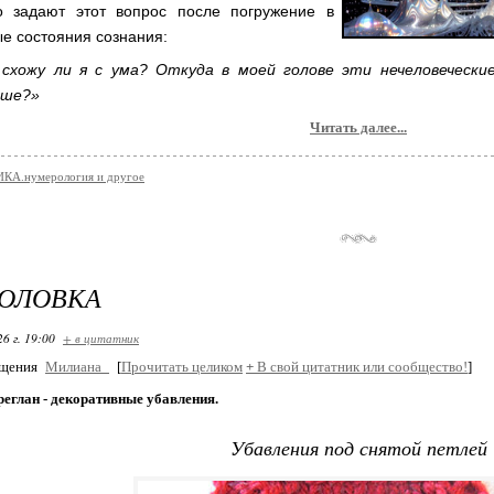
о задают этот вопрос после погружение в
е состояния сознания:
 схожу ли я с ума? Откуда в моей голове эти нечеловеческие
ьше?»
Читать далее...
КА.нумерология и другое
ГОЛОВКА
26 г. 19:00
+ в цитатник
бщения
Милиана_
[
Прочитать целиком
+
В свой цитатник или сообщество!
]
реглан - декоративные убавления.
Убавления под снятой петлей