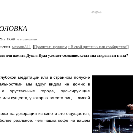
ГОЛОВКА
26 г. 19:08
+ в цитатник
бщения
макошь311
[
Прочитать целиком
+
В свой цитатник или сообщество!
]
я или память Души: Куда улетает сознание, когда мы закрываем глаза?
глубокой медитации или в странном полусне
альностями мы вдруг видим не домик в
 а хрустальные города, пульсирующие
и или существ, у которых вместо лиц — живой
хоже на декорации из кино и это ощущается,
 более реальное, чем чашка кофе на вашем