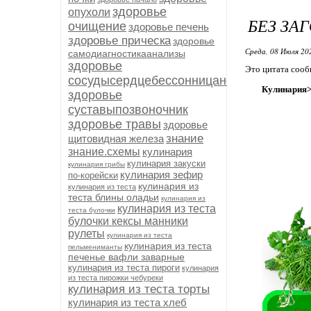
здоровье
опухоли
БЕЗ ЗА
очищение
здоровье печень
здоровье прическа
здоровье
Среда, 08 Июля 20
самодиагностикаанализы
здоровье
Это цитата соо
сосудысердцебессонницанервыиммуните
Кулинария>
здоровье
суставыпозвоночник
здоровье травы
здоровье
знание
щитовидная железа
знание.схемы
кулинария
кулинария закуски
кулинария грибы
кулинария зефир
по-корейски
кулинария из
кулинария из теста
теста блины оладьи
кулинария из
кулинария из теста
теста булочки
булочки кексы манники
рулеты
кулинария из теста
кулинария из теста
пельмениманты
печенье вафли заварные
кулинария из теста пироги
кулинария
из теста пирожки чебуреки
кулинария из теста торты
кулинария из теста хлеб