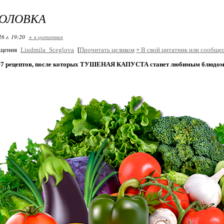
ГОЛОВКА
26 г. 19:20
+ в цитатник
бщения
Liudmila_Sceglova
[
Прочитать целиком
+
В свой цитатник или сообщес
т
7 рецептов, после которых ТУШЕНАЯ КАПУСТА станет любимым блюдом