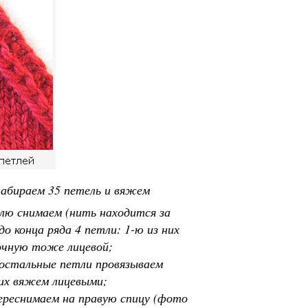
набираем 35 петель и вяжем
тлю снимаем (нить находится за
о конца ряда 4 петли: 1-ю из них
мочную тоже лицевой;
, остальные петли провязываем
 их вяжем лицевыми;
переснимаем на правую спицу (фото