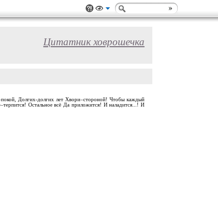
Цитатник ховрошечка
душе–покой, Долгих-долгих лет Хвори–стороной! Чтобы каждый
–терпится! Остальное всё Да приложится! И наладится...! И