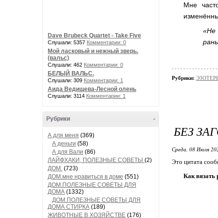
Мне част
изменённы
«Не
Dave Brubeck Quartet - Take Five
ран
Слушали: 5357
Комментарии: 0
Мой ласковый и нежный зверь.
(вальс)
Слушали: 462
Комментарии: 0
БЕЛЫЙ ВАЛЬС.
Рубрики:
ЭЗОТЕРИ
Слушали: 309
Комментарии: 1
Аида Ведищева-Лесной олень
Слушали: 3114
Комментарии: 1
Рубрики
-
БЕЗ ЗА
А для меня
(369)
А деньги
(58)
Среда, 08 Июля 20
А для Вали
(86)
ЛАЙФХАКИ, ПОЛЕЗНЫЕ СОВЕТЫ
(2)
Это цитата соо
ДОМ.
(723)
Как вязать 
ДОМ.мне нравиться в доме
(551)
ДОМ.ПОЛЕЗНЫЕ СОВЕТЫ ДЛЯ
ДОМА
(1332)
ДОМ.ПОЛЕЗНЫЕ СОВЕТЫ ДЛЯ
ДОМА СТИРКА
(189)
ЖИВОТНЫЕ В ХОЗЯЙСТВЕ
(176)