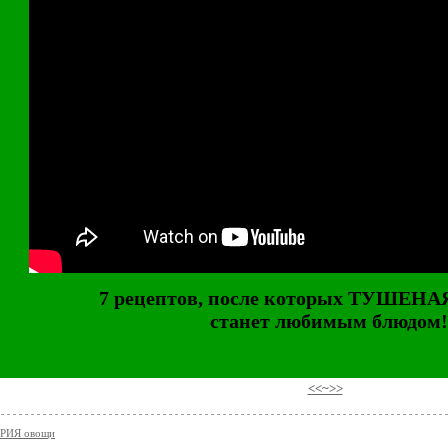
7 рецептов, после которых ТУШЕН
станет любимым блюдом!
⠀
<<~>>
РИЯ овощи