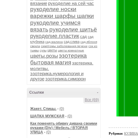
вязание
рукоделие на сей час
рукоделие носки
варежки шарфы шапки
рукоделие учимся
вязать
рукоделие шитьё
рукоделие.пластик
сад
сад
клубника
сад.слива
сад.малина
сад.яблоня
свекла
симптомы заболевания печени
сок из
цветы
тыквы
супы
цветы комнатные
эзотерика
цветы.розы
бытовая магия
эзотерика.
молитвы.
эзотерика.нумерология и
другое
эзотерика.симорон
Ссылки
-
Все (69)
Жакет. Спицы.
-
(0)
ШАПКА МУЖСКАЯ
-
(0)
Как поменять обивку дивана своими
руками (Diy) / Мебель / ВТОРАЯ
УЛИЦА
-
(0)
Рубрики:
КУЛИНА