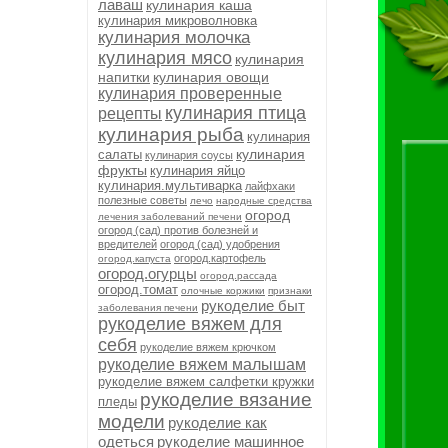
лаваш
кулинария каша
кулинария микроволновка
кулинария молочка
кулинария мясо
кулинария
напитки
кулинария овощи
кулинария проверенные
кулинария птица
рецепты
кулинария рыба
кулинария
кулинария
салаты
кулинария соусы
фрукты
кулинария яйцо
кулинария.мультиварка
лайфхаки
полезные советы
лечо
народные средства
огород
лечения заболеваний печени
огород (сад) против болезней и
вредителей
огород (сад) удобрения
огород.картофель
огород.капуста
огород.огурцы
огород.рассада
огород.томат
олочные коржики
признаки
рукоделие быт
заболевания печени
рукоделие вяжем для
себя
рукоделие вяжем крючком
рукоделие вяжем малышам
рукоделие вяжем салфетки кружки
рукоделие вязание
пледы
модели
рукоделие как
одеться
рукоделие машинное