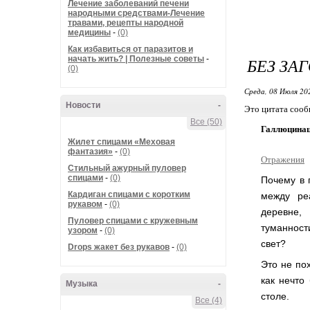
Лечение заболеваний печени
народными средствами-Лечение
травами, рецепты народной
медицины
-
(0)
Как избавиться от паразитов и
начать жить? | Полезные советы
-
БЕЗ ЗА
(0)
Среда, 08 Июля 20
Новости
-
Это цитата соо
Все (50)
Галлюцинаци
Жилет спицами «Меховая
фантазия»
-
(0)
Отражения
Стильный ажурный пуловер
спицами
-
(0)
Почему в 
Кардиган спицами с коротким
между ре
рукавом
-
(0)
деревне,
Пуловер спицами с кружевным
туманност
узором
-
(0)
свет?
Drops жакет без рукавов
-
(0)
Это не по
как нечто
Музыка
-
столе.
Все (4)