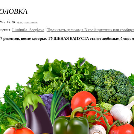
ГОЛОВКА
26 г. 19:20
+ в цитатник
бщения
Liudmila_Sceglova
[
Прочитать целиком
+
В свой цитатник или сообщес
т
7 рецептов, после которых ТУШЕНАЯ КАПУСТА станет любимым блюдом