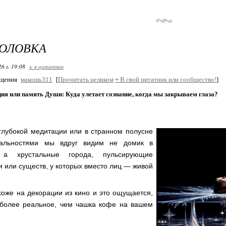
ГОЛОВКА
26 г. 19:08
+ в цитатник
бщения
макошь311
[
Прочитать целиком
+
В свой цитатник или сообщество!
]
я или память Души: Куда улетает сознание, когда мы закрываем глаза?
глубокой медитации или в странном полусне
альностями мы вдруг видим не домик в
 а хрустальные города, пульсирующие
и или существ, у которых вместо лиц — живой
хоже на декорации из кино и это ощущается,
 более реальное, чем чашка кофе на вашем