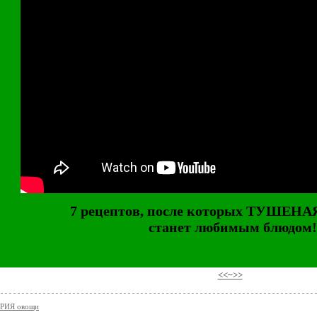
7 рецептов, после которых ТУШЕН
станет любимым блюдом!
⠀
<<~>>
РИЯ овощи