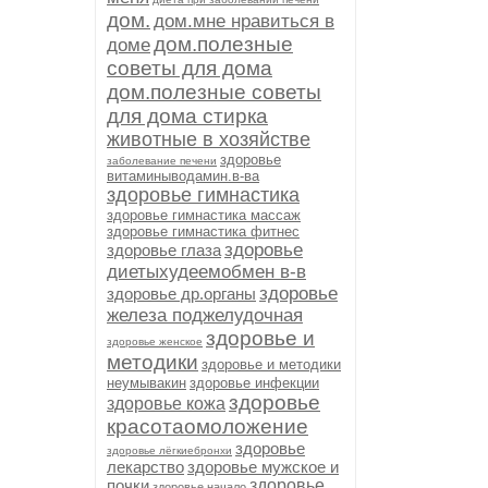
дом.
дом.мне нравиться в
дом.полезные
доме
советы для дома
дом.полезные советы
для дома стирка
животные в хозяйстве
здоровье
заболевание печени
витаминыводамин.в-ва
здоровье гимнастика
здоровье гимнастика массаж
здоровье гимнастика фитнес
здоровье
здоровье глаза
диетыхудеемобмен в-в
здоровье
здоровье др.органы
железа поджелудочная
здоровье и
здоровье женское
методики
здоровье и методики
неумывакин
здоровье инфекции
здоровье
здоровье кожа
красотаомоложение
здоровье
здоровье лёгкиебронхи
лекарство
здоровье мужское и
почки
здоровье
здоровье начало