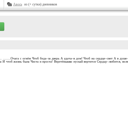
Авось
из (+ сутки) дневников
..... .........Очага с огнём Чтоб беда–за дверь А удача–в дом! Чтоб на сердце–свет А в 
та И чтоб жизнь была Чиста и проста! Веретёнышко пускай вертится Сердцу–любится, воле