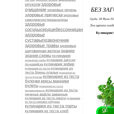
здоровье
опухоли
БЕЗ ЗА
очищение
здоровье печень
здоровье прическа
здоровье
Среда, 08 Июля 20
самодиагностикаанализы
здоровье
Это цитата соо
сосудысердцебессонницанервыиммуните
Кулинария>
здоровье
суставыпозвоночник
здоровье травы
здоровье
знание
щитовидная железа
знание.схемы
кулинария
кулинария закуски
кулинария грибы
кулинария зефир
по-корейски
кулинария из
кулинария из теста
теста блины оладьи
кулинария из
кулинария из теста
теста булочки
булочки кексы манники
рулеты
кулинария из теста
кулинария из теста
пельмениманты
печенье вафли заварные
кулинария из теста пироги
кулинария
из теста пирожки чебуреки
кулинария из теста торты
кулинария из теста хлеб