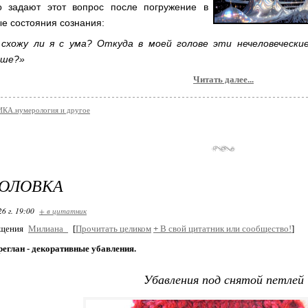
о задают этот вопрос после погружение в
е состояния сознания:
 схожу ли я с ума? Откуда в моей голове эти нечеловеческие
ьше?»
Читать далее...
КА.нумерология и другое
ГОЛОВКА
26 г. 19:00
+ в цитатник
бщения
Милиана_
[
Прочитать целиком
+
В свой цитатник или сообщество!
]
реглан - декоративные убавления.
Убавления под снятой петлей