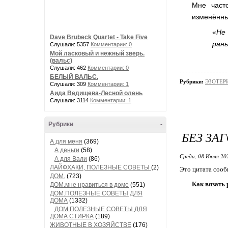
Мне част
изменённы
«Не
Dave Brubeck Quartet - Take Five
ран
Слушали: 5357
Комментарии: 0
Мой ласковый и нежный зверь.
(вальс)
Слушали: 462
Комментарии: 0
БЕЛЫЙ ВАЛЬС.
Рубрики:
ЭЗОТЕРИ
Слушали: 309
Комментарии: 1
Аида Ведищева-Лесной олень
Слушали: 3114
Комментарии: 1
Рубрики
-
БЕЗ ЗА
А для меня
(369)
А деньги
(58)
Среда, 08 Июля 20
А для Вали
(86)
ЛАЙФХАКИ, ПОЛЕЗНЫЕ СОВЕТЫ
(2)
Это цитата соо
ДОМ.
(723)
Как вязать 
ДОМ.мне нравиться в доме
(551)
ДОМ.ПОЛЕЗНЫЕ СОВЕТЫ ДЛЯ
ДОМА
(1332)
ДОМ.ПОЛЕЗНЫЕ СОВЕТЫ ДЛЯ
ДОМА СТИРКА
(189)
ЖИВОТНЫЕ В ХОЗЯЙСТВЕ
(176)