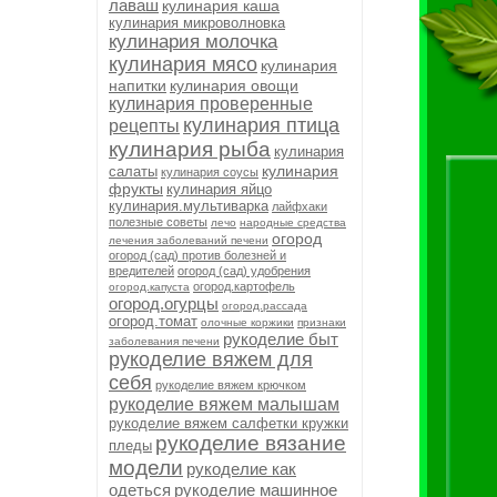
лаваш
кулинария каша
кулинария микроволновка
кулинария молочка
кулинария мясо
кулинария
напитки
кулинария овощи
кулинария проверенные
кулинария птица
рецепты
кулинария рыба
кулинария
кулинария
салаты
кулинария соусы
фрукты
кулинария яйцо
кулинария.мультиварка
лайфхаки
полезные советы
лечо
народные средства
огород
лечения заболеваний печени
огород (сад) против болезней и
вредителей
огород (сад) удобрения
огород.картофель
огород.капуста
огород.огурцы
огород.рассада
огород.томат
олочные коржики
признаки
рукоделие быт
заболевания печени
рукоделие вяжем для
себя
рукоделие вяжем крючком
рукоделие вяжем малышам
рукоделие вяжем салфетки кружки
рукоделие вязание
пледы
модели
рукоделие как
одеться
рукоделие машинное