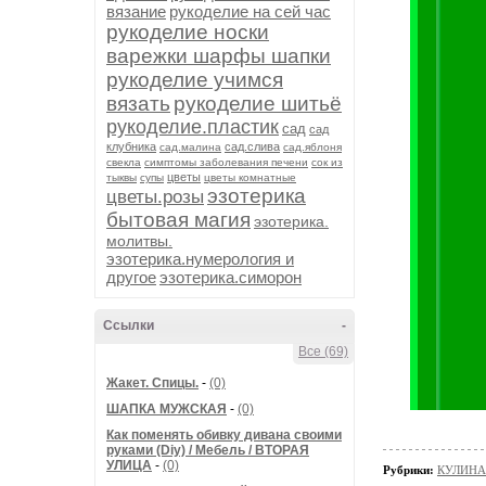
вязание
рукоделие на сей час
рукоделие носки
варежки шарфы шапки
рукоделие учимся
вязать
рукоделие шитьё
рукоделие.пластик
сад
сад
клубника
сад.слива
сад.малина
сад.яблоня
свекла
симптомы заболевания печени
сок из
цветы
тыквы
супы
цветы комнатные
эзотерика
цветы.розы
бытовая магия
эзотерика.
молитвы.
эзотерика.нумерология и
другое
эзотерика.симорон
Ссылки
-
Все (69)
Жакет. Спицы.
-
(0)
ШАПКА МУЖСКАЯ
-
(0)
Как поменять обивку дивана своими
руками (Diy) / Мебель / ВТОРАЯ
УЛИЦА
-
(0)
Рубрики:
КУЛИНА