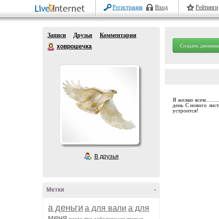
Регистрация
Вход
Рейтинги
Записи
Друзья
Комментарии
Создать дневник
ховрошечка
Я желаю всем......
день С нового лис
устроится!
В друзья
Метки
-
а деньги
а для вали
а для
меня
диета при заболевании печени