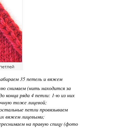
набираем 35 петель и вяжем
тлю снимаем (нить находится за
о конца ряда 4 петли: 1-ю из них
мочную тоже лицевой;
, остальные петли провязываем
 их вяжем лицевыми;
переснимаем на правую спицу (фото