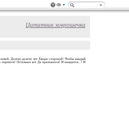
Цитатник ховрошечка
душе–покой, Долгих-долгих лет Хвори–стороной! Чтобы каждый
–терпится! Остальное всё Да приложится! И наладится...! И