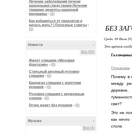
Лечение заболеваний печени
народными средствами-Лечение
травами, рецепты народной
медицины
-
(0)
Как избавиться от паразитов и
начать жить? | Полезные советы
-
БЕЗ ЗА
(0)
Среда, 08 Июля 20
Новости
-
Это цитата соо
Все (50)
Галлюцинаци
Жилет спицами «Меховая
фантазия»
-
(0)
Отражения
Стильный ажурный пуловер
спицами
-
(0)
Почему в 
Кардиган спицами с коротким
между ре
рукавом
-
(0)
деревне,
Пуловер спицами с кружевным
туманност
узором
-
(0)
свет?
Drops жакет без рукавов
-
(0)
Это не по
как нечто
Музыка
-
столе.
Все (4)