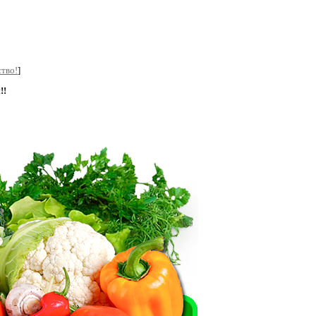
тво!
]
!!