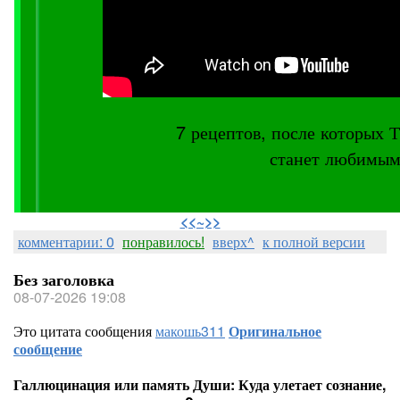
7 рецептов, после котор
станет любимым
⠀
<<~>>
комментарии: 0
понравилось!
вверх^
к полной версии
Без заголовка
08-07-2026 19:08
Это цитата сообщения
макошь311
Оригинальное
сообщение
Галлюцинация или память Души: Куда улетает сознание,