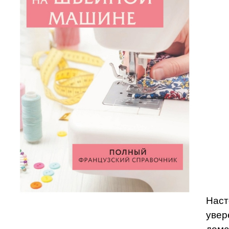
Наст
увер