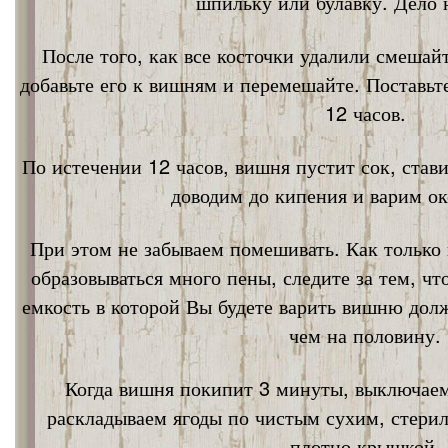
шпильку или булавку. Дело 
После того, как все косточки удалили смешай
добавьте его к вишням и перемешайте. Поставьт
12 часов.
По истечении 12 часов, вишня пустит сок, став
доводим до кипения и варим ок
При этом не забываем помешивать. Как только 
образовываться много пены, следите за тем, ч
емкость в которой Вы будете варить вишню дол
чем на половину.
Когда вишня покипит 3 минуты, выключаем
раскладываем ягоды по чистым сухим, стери
плотно крышкой.