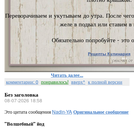
Переворачиваем и укутываем до утра. После чег
желе в подвал или ставим в 
Обязательно попробуйте - это о
Рецепты Кулинария
Nata Vi
Читать далее...
комментарии: 0
понравилось!
вверх^
к полной версии
Без заголовка
08-07-2026 18:58
Это цитата сообщения
Nadin-YA
Оригинальное сообщение
"Волшебный" йод