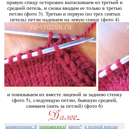
правую спицу осторожно вытаскиваем из третьей и
средней петель, и снова вводим ее только в третью
петлю (фото 3). Третью и первую (из трех снятых
петель) петли надеваем на левую спицу (фото 4)
и повязываем их вместе лицевой за заднюю стенку
(фото 5), следующую петлю, бывшую средней,
снимаем (нить за петлей) (фото 6)
комментарии: 0
понравилось!
вверх^
к полной версии