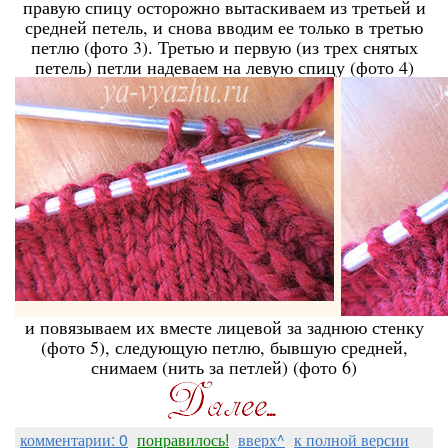
правую спицу осторожно вытаскиваем из третьей и
средней петель, и снова вводим ее только в третью
петлю (фото 3). Третью и первую (из трех снятых
петель) петли надеваем на левую спицу (фото 4)
и повязываем их вместе лицевой за заднюю стенку
(фото 5), следующую петлю, бывшую средней,
снимаем (нить за петлей) (фото 6)
комментарии: 0
понравилось!
вверх^
к полной версии