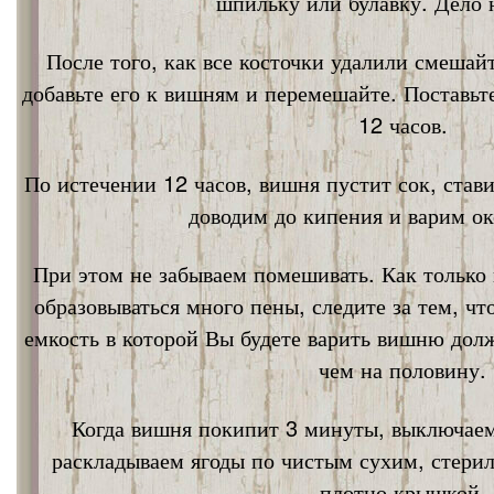
шпильку или булавку. Дело 
После того, как все косточки удалили смешай
добавьте его к вишням и перемешайте. Поставьт
12 часов.
По истечении 12 часов, вишня пустит сок, став
доводим до кипения и варим ок
При этом не забываем помешивать. Как только 
образовываться много пены, следите за тем, ч
емкость в которой Вы будете варить вишню дол
чем на половину.
Когда вишня покипит 3 минуты, выключаем
раскладываем ягоды по чистым сухим, стери
плотно крышкой.