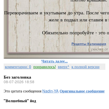
Переворачиваем и укутываем до утра. После чег
желе в подвал или ставим в 
Обязательно попробуйте - это о
Рецепты Кулинария
Nata Vi
Читать далее...
комментарии: 0
понравилось!
вверх^
к полной версии
Без заголовка
08-07-2026 18:58
Это цитата сообщения
Nadin-YA
Оригинальное сообщение
"Волшебный" йод