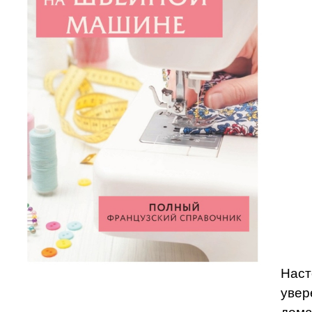
Наст
увер