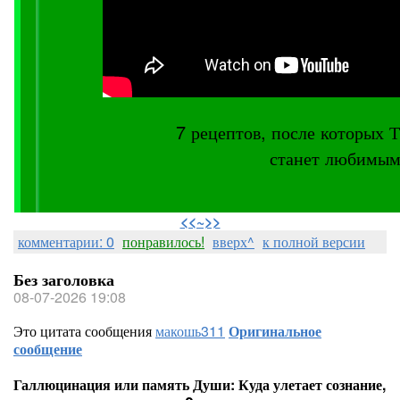
7 рецептов, после котор
станет любимым
⠀
<<~>>
комментарии: 0
понравилось!
вверх^
к полной версии
Без заголовка
08-07-2026 19:08
Это цитата сообщения
макошь311
Оригинальное
сообщение
Галлюцинация или память Души: Куда улетает сознание,