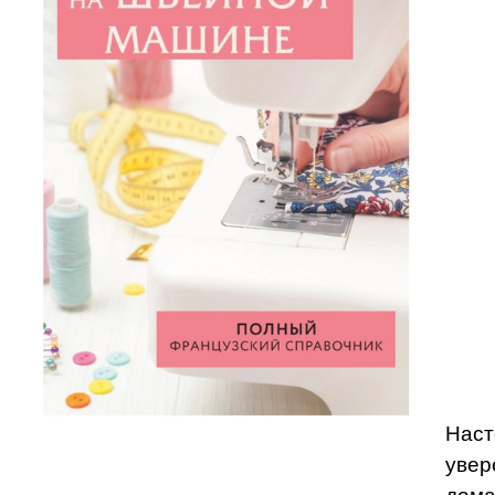
Наст
увер