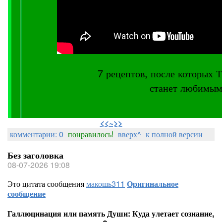
7 рецептов, после котор
станет любимым
⠀
<<~>>
комментарии: 0
понравилось!
вверх^
к полной версии
Без заголовка
08-07-2026 19:08
Это цитата сообщения
макошь311
Оригинальное
сообщение
Галлюцинация или память Души: Куда улетает сознание,