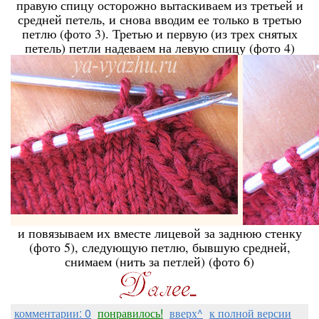
правую спицу осторожно вытаскиваем из третьей и
средней петель, и снова вводим ее только в третью
петлю (фото 3). Третью и первую (из трех снятых
петель) петли надеваем на левую спицу (фото 4)
и повязываем их вместе лицевой за заднюю стенку
(фото 5), следующую петлю, бывшую средней,
снимаем (нить за петлей) (фото 6)
комментарии: 0
понравилось!
вверх^
к полной версии