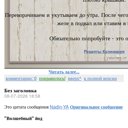
Переворачиваем и укутываем до утра. После чег
желе в подвал или ставим в 
Обязательно попробуйте - это о
Рецепты Кулинария
Nata Vi
Читать далее...
комментарии: 0
понравилось!
вверх^
к полной версии
Без заголовка
08-07-2026 18:58
Это цитата сообщения
Nadin-YA
Оригинальное сообщение
"Волшебный" йод