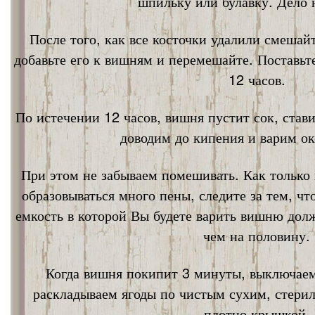
шпильку или булавку. Дело 
После того, как все косточки удалили смешай
добавьте его к вишням и перемешайте. Поставьт
12 часов.
По истечении 12 часов, вишня пустит сок, став
доводим до кипения и варим ок
При этом не забываем помешивать. Как только 
образовываться много пены, следите за тем, ч
емкость в которой Вы будете варить вишню дол
чем на половину.
Когда вишня покипит 3 минуты, выключаем
раскладываем ягоды по чистым сухим, стери
плотно крышкой.