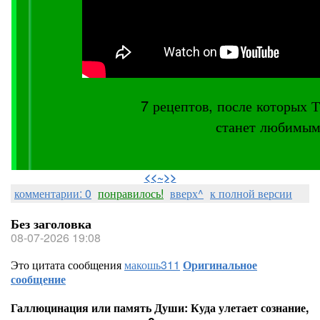
7 рецептов, после котор
станет любимым
⠀
<<~>>
комментарии: 0
понравилось!
вверх^
к полной версии
Без заголовка
08-07-2026 19:08
Это цитата сообщения
макошь311
Оригинальное
сообщение
Галлюцинация или память Души: Куда улетает сознание,