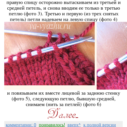
правую спицу осторожно вытаскиваем из третьей и
средней петель, и снова вводим ее только в третью
петлю (фото 3). Третью и первую (из трех снятых
петель) петли надеваем на левую спицу (фото 4)
и повязываем их вместе лицевой за заднюю стенку
(фото 5), следующую петлю, бывшую средней,
снимаем (нить за петлей) (фото 6)
комментарии: 0
понравилось!
вверх^
к полной версии