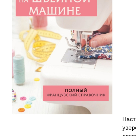
Наст
увер