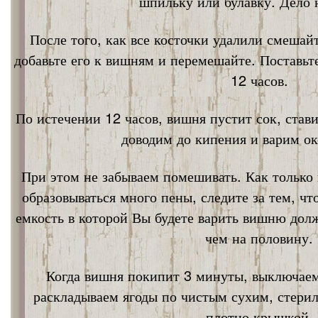
шпильку или булавку. Дело 
После того, как все косточки удалили смешай
добавьте его к вишням и перемешайте. Поставьт
12 часов.
По истечении 12 часов, вишня пустит сок, став
доводим до кипения и варим ок
При этом не забываем помешивать. Как только 
образовываться много пены, следите за тем, ч
емкость в которой Вы будете варить вишню дол
чем на половину.
Когда вишня покипит 3 минуты, выключаем
раскладываем ягоды по чистым сухим, стери
плотно крышкой.