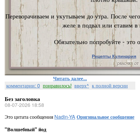
Переворачиваем и укутываем до утра. После чег
желе в подвал или ставим в 
Обязательно попробуйте - это о
Рецепты Кулинария
Nata Vi
Читать далее...
комментарии: 0
понравилось!
вверх^
к полной версии
Без заголовка
08-07-2026 18:58
Это цитата сообщения
Nadin-YA
Оригинальное сообщение
"Волшебный" йод