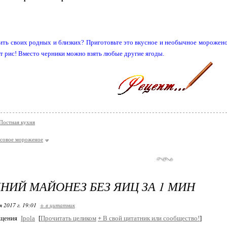
ить своих родных и близких? Приготовьте это вкусное и необычное мороженое
т рис! Вместо черники можно взять любые другие ягоды.
Постная кухня
исовое мороженое
ИЙ МАЙОНЕЗ БЕЗ ЯИЦ ЗА 1 МИН
я 2017 г. 19:01
+ в цитатник
бщения
Ipola
[
Прочитать целиком
+
В свой цитатник или сообщество!
]