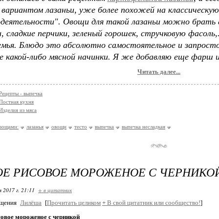
вариантом лазаньи, уже более похожей на классическую
одеятельности". Овощи для такой лазаньи можно брать
, сладкие перчики, зеленый горошек, стручковую фасоль,.
емья. Блюдо это абсолютно самостоятельное и запрост
е какой-либо мясной начинки. Я же добавляю еще фарш и 
Читать далее...
Рецепты - выпечка
Постная кухня
Изделия из мяса
овощами:
лазанья
овощи
тесто
выпечка
выпечка несладкая
ОЕ РИСОВОЕ МОРОЖЕНОЕ С ЧЕРНИКО
я 2017 г. 21:11
+ в цитатник
бщения
Лилёша
[
Прочитать целиком
+
В свой цитатник или сообщество!
]
совое мороженое с черникой