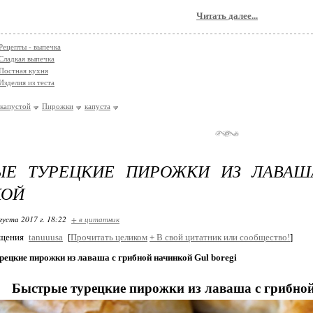
Читать далее...
Рецепты - выпечка
Сладкая выпечка
Постная кухня
Изделия из теста
капустой
Пирожки
капуста
ЫЕ ТУРЕЦКИЕ ПИРОЖКИ ИЗ ЛАВАШ
КОЙ
густа 2017 г. 18:22
+ в цитатник
бщения
tanuuusa
[
Прочитать целиком
+
В свой цитатник или сообщество!
]
ецкие пирожки из лаваша с грибной начинкой Gul boregi
Быстрые турецкие пирожки из лаваша с грибной