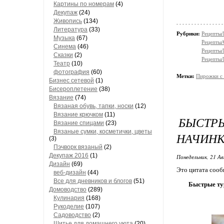
Картины по номерам
(4)
Декупаж
(24)
Живопись
(134)
Литература
(33)
Рубрики:
Рецепты/
Музыка
(67)
Рецепты/
Синема
(46)
Рецепты/
Сказки
(2)
Рецепты/
Театр
(10)
фотография
(60)
Метки:
Пирожки с 
Бизнес сетевой
(1)
Бисероплетение
(38)
Вязание
(74)
Вязаная обувь, тапки, носки
(12)
Вязание крючком
(11)
БЫСТР
Вязание спицами
(23)
Вязаные сумки, косметички, цветы
НАЧИН
(3)
Пэчворк вязаный
(2)
Декупаж 2016
(1)
Понедельник, 21 Ав
Дизайн
(69)
Это цитата соо
веб-дизайн
(44)
Все для дневников и блогов
(51)
Быстрые тур
Домоводство
(289)
Кулинария
(168)
Рукоделие
(107)
Садоводство
(2)
Шитье для домашнего уюта
(20)