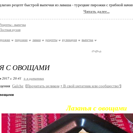
лагаю рецепт быстрой выпечки из лаваша - турецкие пирожки с грибной начинкой
Читать далее...
Рецепты - выпечка
Постная кухня
пирожки
пирожки
лаваш
рецепты
кулинария
выпечка
ЬЯ С ОВОЩАМИ
я 2017 г. 20:41
+ в цитатник
бщения
Galche
[
Прочитать целиком
+
В свой цитатник или сообщество!
]
овощами
Лазанья с овощами