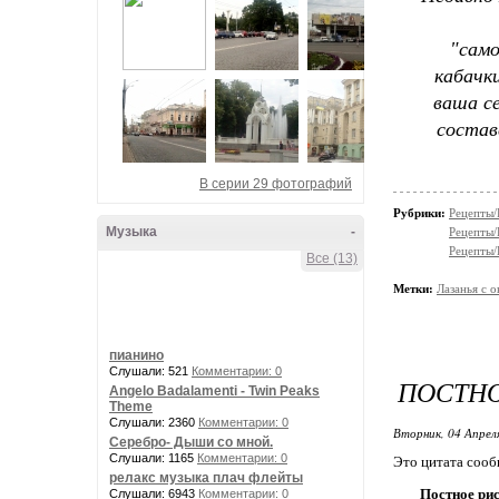
"сам
кабачки
ваша с
состав
В серии 29 фотографий
Рубрики:
Рецепты/
Музыка
-
Рецепты/
Рецепты/
Все (13)
Метки:
Лазанья с 
пианино
Слушали: 521
Комментарии: 0
ПОСТН
Angelo Badalamenti - Twin Peaks
Theme
Слушали: 2360
Комментарии: 0
Вторник, 04 Апрел
Серебро- Дыши со мной.
Слушали: 1165
Комментарии: 0
Это цитата соо
релакс музыка плач флейты
Постное ри
Слушали: 6943
Комментарии: 0