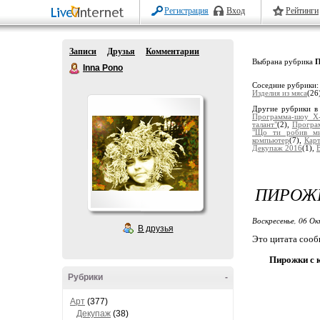
Регистрация
Вход
Рейтинги
Записи
Друзья
Комментарии
Выбрана рубрика
П
Inna Pono
Соседние рубрики
Изделия из мяса
(26
Другие рубрики в
Программа-шоу Х
талант"
(2),
Програм
"Що ти робив ми
компьютер
(7),
Кар
Декупаж 2016
(1),
ПИРОЖК
Воскресенье, 06 Ок
В друзья
Это цитата соо
Пирожки с 
Рубрики
-
Арт
(377)
Декупаж
(38)