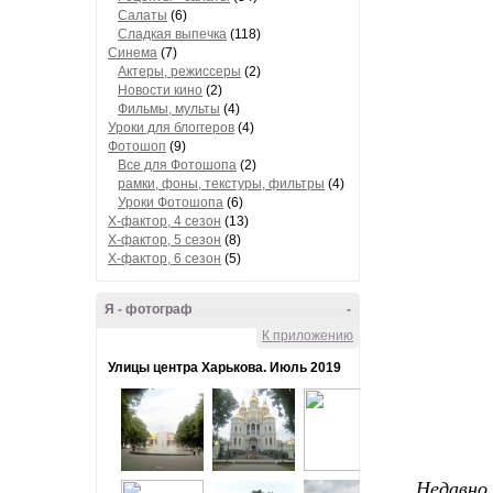
Салаты
(6)
Сладкая выпечка
(118)
Синема
(7)
Актеры, режиссеры
(2)
Новости кино
(2)
Фильмы, мульты
(4)
Уроки для блоггеров
(4)
Фотошоп
(9)
Все для Фотошопа
(2)
рамки, фоны, текстуры, фильтры
(4)
Уроки Фотошопа
(6)
Х-фактор, 4 сезон
(13)
Х-фактор, 5 сезон
(8)
Х-фактор, 6 сезон
(5)
Я - фотограф
-
К приложению
Улицы центра Харькова. Июль 2019
Недавно 