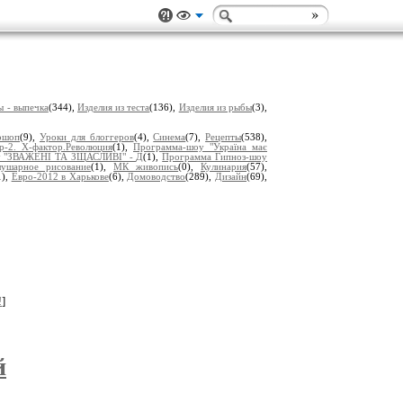
ы - выпечка
(344),
Изделия из теста
(136),
Изделия из рыбы
(3),
ошоп
(9),
Уроки для блоггеров
(4),
Синема
(7),
Рецепты
(538),
р-2. Х-фактор.Революция
(1),
Программа-шоу "Україна має
у "ЗВАЖЕНІ ТА ЗЩАСЛИВІ" - Д
(1),
Программа Гипноз-шоу
лушарное рисование
(1),
МК живопись
(0),
Кулинария
(57),
1),
Евро-2012 в Харькове
(6),
Домоводство
(289),
Дизайн
(69),
!
]
й