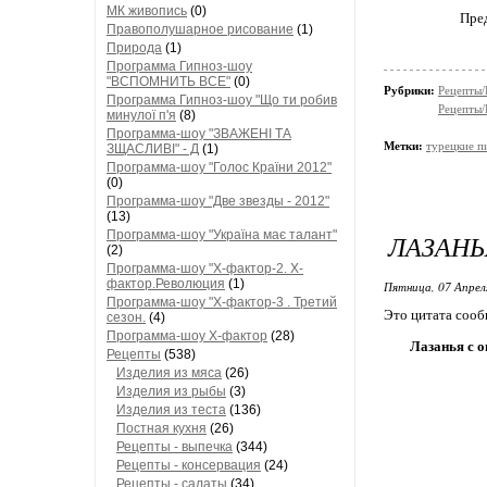
МК живопись
(0)
Пред
Правополушарное рисование
(1)
Природа
(1)
Программа Гипноз-шоу
"ВСПОМНИТЬ ВСЕ"
(0)
Рубрики:
Рецепты/
Программа Гипноз-шоу "Що ти робив
Рецепты/
минулої п'я
(8)
Программа-шоу "ЗВАЖЕНІ ТА
Метки:
турецкие 
ЗЩАСЛИВІ" - Д
(1)
Программа-шоу "Голос Країни 2012"
(0)
Программа-шоу "Две звезды - 2012"
(13)
Программа-шоу "Україна має талант"
ЛАЗАН
(2)
Программа-шоу "Х-фактор-2. Х-
фактор.Революция
(1)
Пятница, 07 Апрел
Программа-шоу "Х-фактор-3 . Третий
Это цитата соо
сезон.
(4)
Программа-шоу Х-фактор
(28)
Лазанья с 
Рецепты
(538)
Изделия из мяса
(26)
Изделия из рыбы
(3)
Изделия из теста
(136)
Постная кухня
(26)
Рецепты - выпечка
(344)
Рецепты - консервация
(24)
Рецепты - салаты
(34)