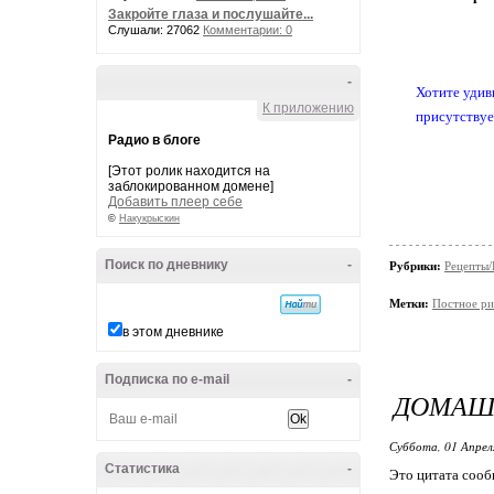
Закройте глаза и послушайте...
Слушали: 27062
Комментарии: 0
-
Хотите удив
К приложению
присутствуе
Радио в блоге
[Этот ролик находится на
заблокированном домене]
Добавить плеер себе
©
Накукрыскин
Поиск по дневнику
-
Рубрики:
Рецепты/
Метки:
Постное р
в этом дневнике
Подписка по e-mail
-
ДОМАШН
Суббота, 01 Апрел
Статистика
-
Это цитата соо