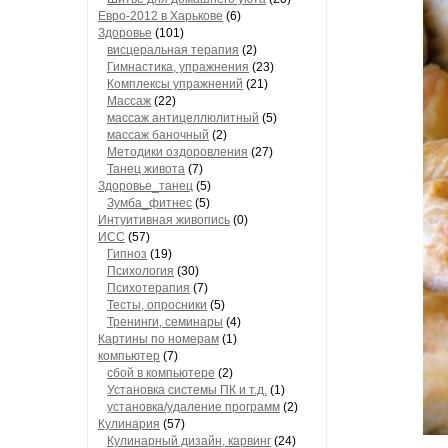
Евро-2012 в Харькове
(6)
Здоровье
(101)
висцеральная терапия
(2)
Гимнастика, упражнения
(23)
Комплексы упражнений
(21)
Массаж
(22)
массаж антицеллюлитный
(5)
массаж баночный
(2)
Методики оздоровления
(27)
Танец живота
(7)
Здоровье_танец
(5)
Зумба_фитнес
(5)
Интуитивная живопись
(0)
ИСС
(57)
Гипноз
(19)
Психология
(30)
Психотерапия
(7)
Тесты, опросники
(5)
Тренинги, семинары
(4)
Картины по номерам
(1)
компьютер
(7)
сбой в компьютере
(2)
Установка системы ПК и т.д.
(1)
установка/удаление программ
(2)
Кулинария
(57)
Кулинарный дизайн, карвинг
(24)