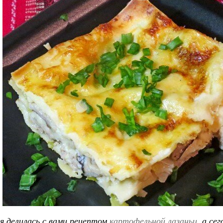
я делилась с вами рецептом
картофельной лазаньи
, а се