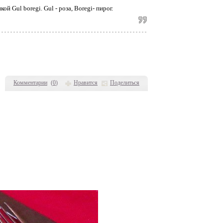
 Gul boregi. Gul - роза, Boregi- пирог.
Комментарии
(
0
)
Нравится
Поделиться