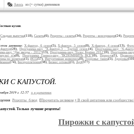
Авось
из (+ сутки) дневников
остная кухня
.
:
Сладкая выпечка
(118),
Салаты
(6),
Рецепты - салаты
(34),
Рецепты - консервация
(24),
Рецепт
)
 этом дневнике:
Х-фактор, 6 сезон
(5),
Х-фактор, 5 сезон
(8),
Х-фактор, 4 сезон
(13),
Фот
-фактор
(28),
Программа-шоу "Х-фактор-3 . Третий сезон.
(4),
Программа-шоу "Х-факто
ма-шоу "Две звезды - 2012"
(13),
Программа-шоу "Голос Країни 2012"
(0),
Программа-шо
нулої п'я
(8),
Программа Гипноз-шоу "ВСПОМНИТЬ ВСЕ"
(0),
Природа
(1),
Правопо
тины по номерам
(1),
ИСС
(57),
Интуитивная живопись
(0),
Здоровье_танец
(5),
Здоровье
(10
Вязание
(74),
Бисероплетение
(38),
Бизнес сетевой
(1),
Арт
(377)
И С КАПУСТОЙ.
тября 2019 г. 12:57
+ в цитатник
бщения
Рецепты_блюд
[
Прочитать целиком
+
В свой цитатник или сообщество
капустой. Только лучшие рецепты!
Пирожки с капусто