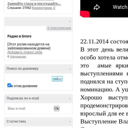
Закройте глаза и послушайте...
Слушали: 27062
Комментарии: 0
-
К приложению
Радио в блоге
22.11.2014 состо
[Этот ролик находится на
В этот день вел
заблокированном домене]
Добавить плеер себе
особо хотела от
©
Накукрыскин
это амые ярки
Поиск по дневнику
-
выступлениями 
поднялся на ступ
в этом дневнике
номинацию. А уше
Хорошо выступ
Подписка по e-mail
-
продемонстриро
взрослый для ее 
Выступление Вла
Статистика
-