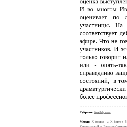
оценка выступле
И во многом Ив
оценивает по 
участницы. На 
соответствует д
эфире. Что не го
участников. И эт
только говорит и
или - опять-т
справедливо защ
состояний, в том 
драматургически
более профессио
Рубрики:
Арт/Музыка
Метки:
Х-фактор
Х-фактор 
Каплуновский
Валерия Симули