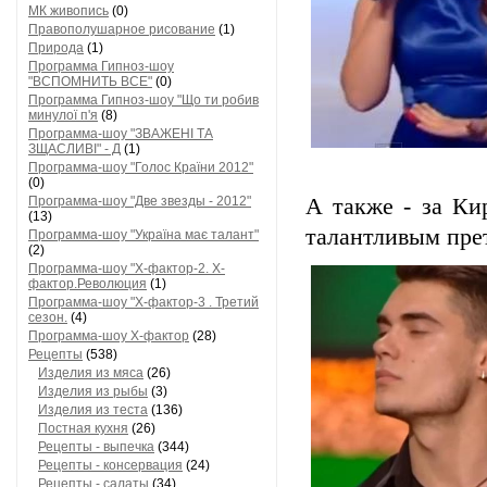
МК живопись
(0)
Правополушарное рисование
(1)
Природа
(1)
Программа Гипноз-шоу
"ВСПОМНИТЬ ВСЕ"
(0)
Программа Гипноз-шоу "Що ти робив
минулої п'я
(8)
Программа-шоу "ЗВАЖЕНІ ТА
ЗЩАСЛИВІ" - Д
(1)
Программа-шоу "Голос Країни 2012"
(0)
Программа-шоу "Две звезды - 2012"
А также - за Ки
(13)
талантливым прет
Программа-шоу "Україна має талант"
(2)
Программа-шоу "Х-фактор-2. Х-
фактор.Революция
(1)
Программа-шоу "Х-фактор-3 . Третий
сезон.
(4)
Программа-шоу Х-фактор
(28)
Рецепты
(538)
Изделия из мяса
(26)
Изделия из рыбы
(3)
Изделия из теста
(136)
Постная кухня
(26)
Рецепты - выпечка
(344)
Рецепты - консервация
(24)
Рецепты - салаты
(34)