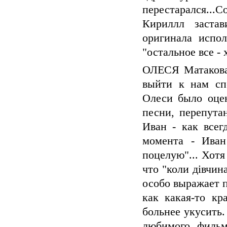
перестарался...
Кириллл заста
оригинала испол
"остальное все - 
ОЛЕСЯ Матакова 
выйти к нам сп
Олеси было оцен
песни, перепута
Иван - как всег
момента - Иван
поцелую"... Хот
что "коли дівчин
особо выражает п
как какая-то кр
больнее укусить.
любимого фильм