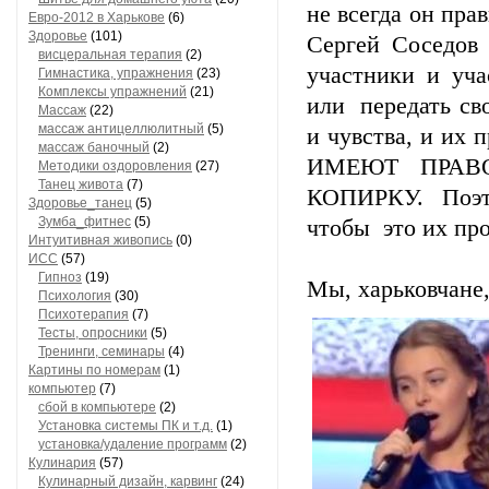
не всегда он пра
Евро-2012 в Харькове
(6)
Здоровье
(101)
Сергей Соседов 
висцеральная терапия
(2)
участники и уч
Гимнастика, упражнения
(23)
Комплексы упражнений
(21)
или передать св
Массаж
(22)
массаж антицеллюлитный
(5)
и чувства, и и
массаж баночный
(2)
ИМЕЮТ ПРАВ
Методики оздоровления
(27)
Танец живота
(7)
КОПИРКУ. Поэто
Здоровье_танец
(5)
Зумба_фитнес
(5)
чтобы это их про
Интуитивная живопись
(0)
ИСС
(57)
Гипноз
(19)
Мы, харьковчане,
Психология
(30)
Психотерапия
(7)
Тесты, опросники
(5)
Тренинги, семинары
(4)
Картины по номерам
(1)
компьютер
(7)
сбой в компьютере
(2)
Установка системы ПК и т.д.
(1)
установка/удаление программ
(2)
Кулинария
(57)
Кулинарный дизайн, карвинг
(24)