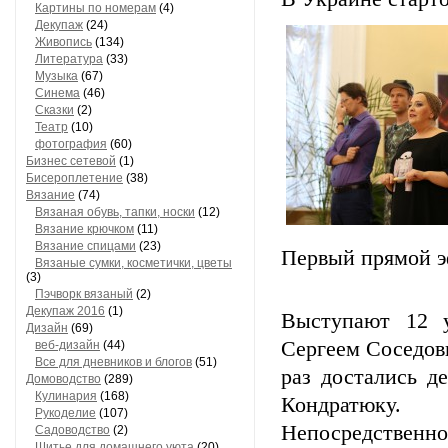
Картины по номерам
(4)
Декупаж
(24)
Живопись
(134)
Литература
(33)
Музыка
(67)
Синема
(46)
Сказки
(2)
Театр
(10)
фотография
(60)
Бизнес сетевой
(1)
Бисероплетение
(38)
Вязание
(74)
Вязаная обувь, тапки, носки
(12)
Вязание крючком
(11)
Вязание спицами
(23)
Первый прямой эф
Вязаные сумки, косметички, цветы
(3)
Пэчворк вязаный
(2)
Декупаж 2016
(1)
Выступают 12 у
Дизайн
(69)
Сергеем Соседов
веб-дизайн
(44)
Все для дневников и блогов
(51)
раз достались д
Домоводство
(289)
Кулинария
(168)
Кондратюку.
Рукоделие
(107)
Непосредственно
Садоводство
(2)
Шитье для домашнего уюта
(20)