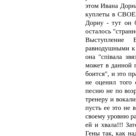
этом Ивана Дорн
куплеты в СВОЕЙ
Дорну - тут он 
осталось "странн
Выступление 
равнодушными к 
она "співала зв
может в данной п
боится", и это п
не оценил того 
песню не по возр
тренеру и вокали
пусть ее это не 
своему уровню ра
ей и хвала!!! З
Гены так, как на