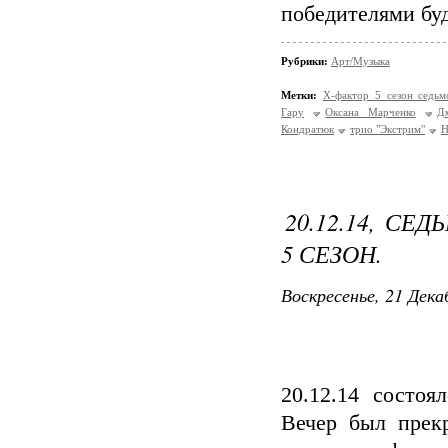
победителями буд
Рубрики:
Арт/Музыка
Метки:
Х-фактор 5 сезон седь
Гару
Оксана Марченко
Д
Кондратюк
трио "Экстрим"
Н
20.12.14, С
5 СЕЗОН.
Воскресенье, 21 Дека
20.12.14 состо
Вечер был прек