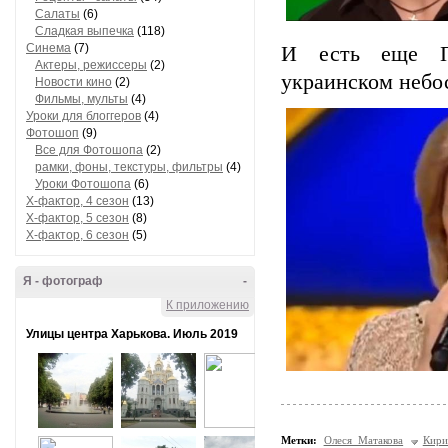
Салаты
(6)
Сладкая выпечка
(118)
Синема
(7)
И есть еще Пи
Актеры, режиссеры
(2)
украинском небо
Новости кино
(2)
Фильмы, мульты
(4)
Уроки для блоггеров
(4)
Фотошоп
(9)
Все для Фотошопа
(2)
рамки, фоны, текстуры, фильтры
(4)
Уроки Фотошопа
(6)
Х-фактор, 4 сезон
(13)
Х-фактор, 5 сезон
(8)
Х-фактор, 6 сезон
(5)
Я - фотограф
-
К приложению
Улицы центра Харькова. Июль 2019
Метки:
Олеся Матакова
Кири