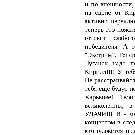
и по внешности,
на сцене от Кир
активно переклю
теперь это пояс
готовят слабо
победителя. А э
"Экстрим". Тепер
Луганск надо п
Кирилл!!!! У те
Не расстраивайс
тебя еще будут п
Харькове! Тво
великолепны, в
УДАЧИ!!! И - м
концертом в сле
кто окажется пра