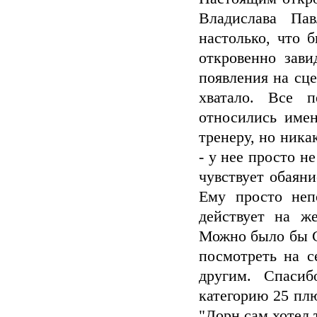
Владислава Пав
настолько, что 
откровенно зав
появления на сце
хватало. Все п
относились имен
тренеру, но ника
- у нее просто н
чувствует обаян
Ему просто неп
действует на ж
Можно было бы С
посмотреть на с
другим. Спаси
категорию 25 плю
"Дорн сам хотел т