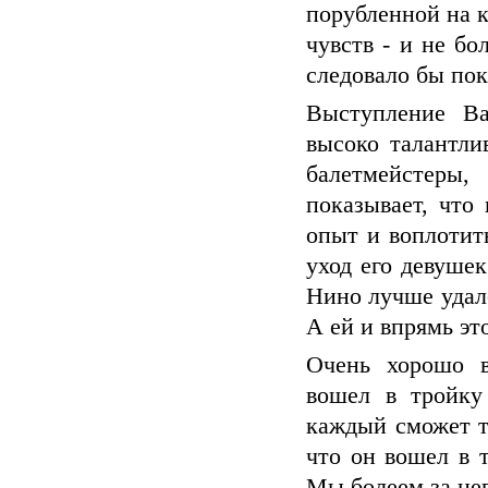
порубленной на к
чувств - и не бо
следовало бы пок
Выступление В
высоко талантли
балетмейстеры
показывает, что
опыт и воплотить
уход его девуше
Нино лучше удал
А ей и впрямь эт
Очень хорошо в
вошел в тройку
каждый сможет т
что он вошел в 
Мы болеем за нег