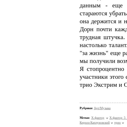
данным - еще 
стараются убрать
она держится и н
Дорн почти кажд
трудная штучка.
настолько талан
"за жизнь" еще р
мы получили воз
Я стопроцентно
участники этого
трио Экстрим и О
Рубрики:
Арт/Музыка
Метки:
Х-фактор
Х-фактор 5 
Кирилл Каплуновский
трио