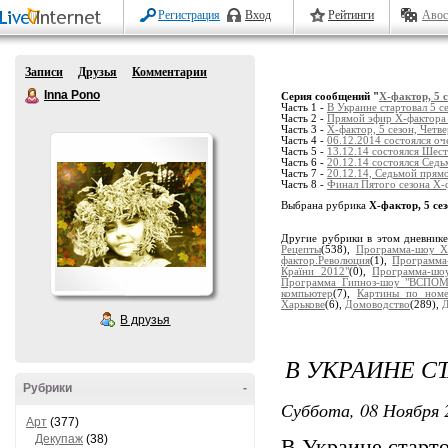
Регистрация
Вход
Рейтинги
Авос
Записи
Друзья
Комментарии
Inna Pono
Серия сообщений "
Х-фактор, 5 с
Часть 1 -
В Украине стартовал 5 с
Часть 2 -
Прямой эфир Х-фактора 
Часть 3 -
Х-фактор, 5 сезон, Четв
Часть 4 -
06.12.2014 состоялся оч
Часть 5 -
13.12.14 состоялся Шест
Часть 6 -
20.12.14 состоялся Седь
Часть 7 -
20.12.14, Седьмой прямо
Часть 8 -
Финал Пятого сезона Х-ф
Выбрана рубрика
Х-фактор, 5 се
Другие рубрики в этом дневник
Рецепты
(538),
Программа-шоу Х
фактор.Революция
(1),
Программа-
Країни 2012"
(0),
Программа-ш
Программа Гипноз-шоу "ВСПО
компьютер
(7),
Картины по ном
Харькове
(6),
Домоводство
(289),
Д
В друзья
В УКРАИНЕ СТ
Рубрики
-
Суббота, 08 Ноября 
Арт
(377)
Декупаж
(38)
В Украине старто