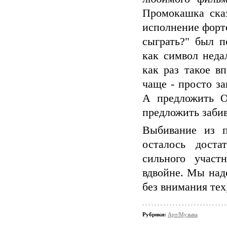
Промокашка сказ
исполнение форте
сыграть?" был п
как символ неда
как раз такое в
чаще - просто з
А предложить О
предложить забив
Выбивание из п
осталось доста
сильного участ
вдвойне. Мы наде
без внимания тех
Рубрики:
Арт/Музыка