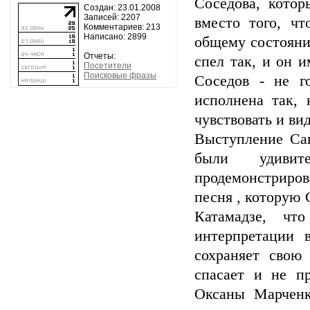
Соседова, котор
Создан: 23.01.2008
Записей: 2207
вместо того, ч
Комментариев: 213
Написано: 2899
общему состояни
Отчеты:
спел так, и он и
Посетители
Поисковые фразы
Соседов - не г
исполнена так, 
чувствовать и ви
Выступление Са
были удивит
продемонстриров
песня , которую 
Катамадзе, ч
интерпретации 
сохраняет свою 
спасает и не п
Оксаны Марченк