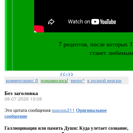
7 рецептов, после котор
станет любимым
⠀
<<~>>
комментарии: 0
понравилось!
вверх^
к полной версии
Без заголовка
08-07-2026 19:08
Это цитата сообщения
макошь311
Оригинальное
сообщение
Галлюцинация или память Души: Куда улетает сознание,