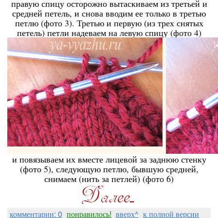
правую спицу осторожно вытаскиваем из третьей и
средней петель, и снова вводим ее только в третью
петлю (фото 3). Третью и первую (из трех снятых
петель) петли надеваем на левую спицу (фото 4)
и повязываем их вместе лицевой за заднюю стенку
(фото 5), следующую петлю, бывшую средней,
снимаем (нить за петлей) (фото 6)
комментарии: 0
понравилось!
вверх^
к полной версии