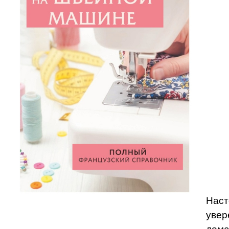
Наст
увер