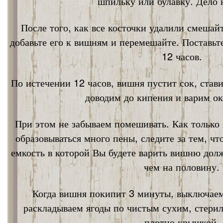
шпильку или булавку. Дело 
После того, как все косточки удалили смешай
добавьте его к вишням и перемешайте. Поставьт
12 часов.
По истечении 12 часов, вишня пустит сок, став
доводим до кипения и варим ок
При этом не забываем помешивать. Как только 
образовываться много пены, следите за тем, ч
емкость в которой Вы будете варить вишню дол
чем на половину.
Когда вишня покипит 3 минуты, выключаем
раскладываем ягоды по чистым сухим, стери
плотно крышкой.