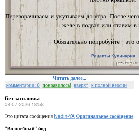
Переворачиваем и укутываем до утра. После чег
желе в подвал или ставим в 
Обязательно попробуйте - это о
Рецепты Кулинария
Nata Vi
Читать далее...
комментарии: 0
понравилось!
вверх^
к полной версии
Без заголовка
08-07-2026 18:58
Это цитата сообщения
Nadin-YA
Оригинальное сообщение
"Волшебный" йод