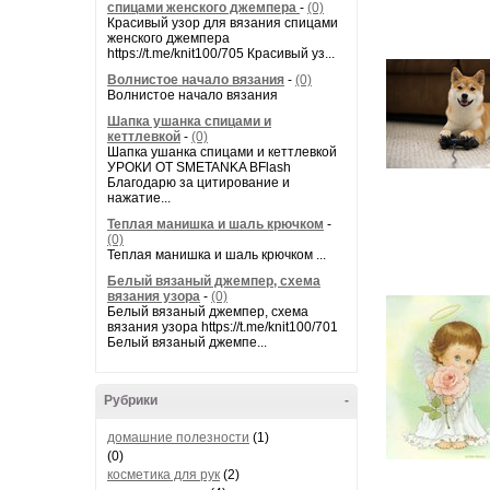
спицами женского джемпера
-
(0)
Красивый узор для вязания спицами
женского джемпера
https://t.me/knit100/705 Красивый уз...
Волнистое начало вязания
-
(0)
Волнистое начало вязания
Шапка ушанка спицами и
кеттлевкой
-
(0)
Шапка ушанка спицами и кеттлевкой
УРОКИ ОТ SMETANKA BFlash
Благодарю за цитирование и
нажатие...
Теплая манишка и шаль крючком
-
(0)
Теплая манишка и шаль крючком ...
Белый вязаный джемпер, схема
вязания узора
-
(0)
Белый вязаный джемпер, схема
вязания узора https://t.me/knit100/701
Белый вязаный джемпе...
Рубрики
-
домашние полезности
(1)
(0)
косметика для рук
(2)