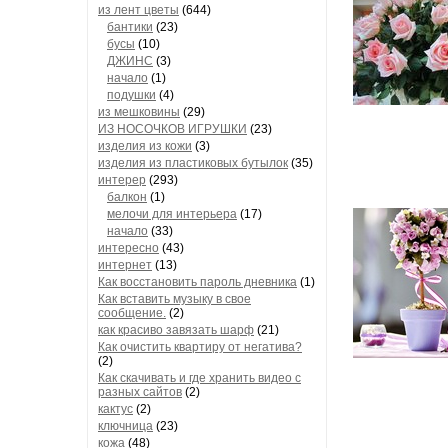
из лент цветы
(644)
бантики
(23)
бусы
(10)
ДЖИНС
(3)
начало
(1)
подушки
(4)
из мешковины
(29)
ИЗ НОСОЧКОВ ИГРУШКИ
(23)
изделия из кожи
(3)
изделия из пластиковых бутылок
(35)
интерер
(293)
балкон
(1)
мелочи для интерьера
(17)
начало
(33)
интересно
(43)
интернет
(13)
Как восстановить пароль дневника
(1)
Как вставить музыку в свое
сообщение.
(2)
как красиво завязать шарф
(21)
Как очистить квартиру от негатива?
(2)
Как скачивать и где хранить видео с
разных сайтов
(2)
кактус
(2)
ключница
(23)
кожа
(48)