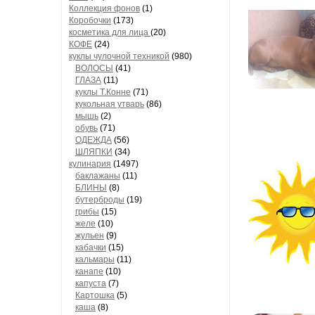
Коллекция фонов
(1)
Коробочки
(173)
косметика для лица
(20)
КОФЕ
(24)
куклы чулочной техникой
(980)
ВОЛОСЫ
(41)
ГЛАЗА
(11)
куклы Т.Конне
(71)
кукольная утварь
(86)
мышь
(2)
обувь
(71)
ОДЕЖДА
(56)
ШЛЯПКИ
(34)
кулинария
(1497)
баклажаны
(11)
БЛИНЫ
(8)
бутерброды
(19)
грибы
(15)
желе
(10)
жульен
(9)
кабачки
(15)
кальмары
(11)
канапе
(10)
капуста
(7)
Картошка
(5)
каша
(8)