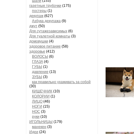
шали
(153)
газетные трубочки
(175)
постеры
(1)
декупаж
(627)
Азбука декупажа
(9)
джут
(50)
Для сутажезависимых
(6)
Для туалетной комнаты
(3)
домовушки
(4)
здоровое питание
(58)
здоровье
(412)
ВОЛОСЫ
(6)
ГЛАЗА
(4)
ГУБЫ
(1)
давление
(13)
ЗУБЫ
(3)
как правильно ухаживать за собой
(30)
КИШЕЧНИК
(10)
КОЛОРИИ
(1)
ЛИЦО
(46)
НОГИ
(15)
НОС
(3)
руки
(10)
ИГОЛЬНИЦЫ
(179)
манекен
(3)
Идеи
(24)