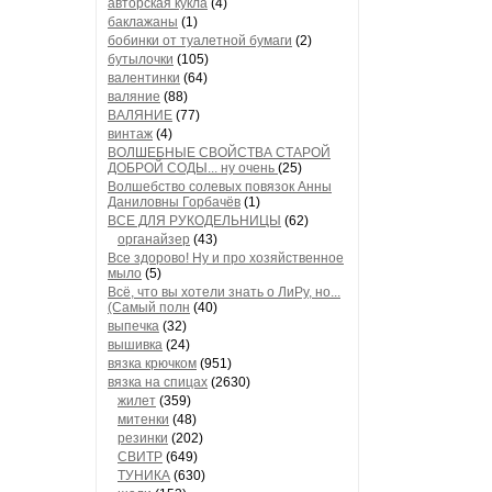
авторская кукла
(4)
баклажаны
(1)
бобинки от туалетной бумаги
(2)
бутылочки
(105)
валентинки
(64)
валяние
(88)
ВАЛЯНИЕ
(77)
винтаж
(4)
ВОЛШЕБНЫЕ СВОЙСТВА СТАРОЙ
ДОБРОЙ СОДЫ... ну очень
(25)
Волшебство солевых повязок Анны
Даниловны Горбачёв
(1)
ВСЕ ДЛЯ РУКОДЕЛЬНИЦЫ
(62)
органайзер
(43)
Все здорово! Ну и про хозяйственное
мыло
(5)
Всё, что вы хотели знать о ЛиРу, но...
(Самый полн
(40)
выпечка
(32)
вышивка
(24)
вязка крючком
(951)
вязка на спицах
(2630)
жилет
(359)
митенки
(48)
резинки
(202)
СВИТР
(649)
ТУНИКА
(630)