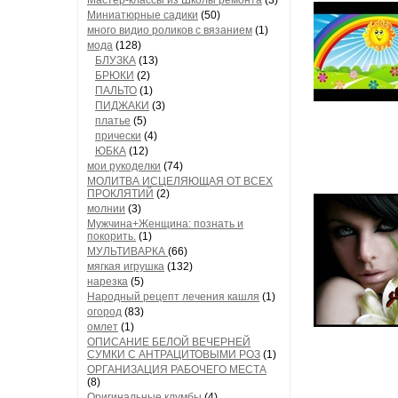
Мастер-классы из Школы ремонта
(3)
Миниатюрные садики
(50)
много видио роликов с вязанием
(1)
мода
(128)
БЛУЗКА
(13)
БРЮКИ
(2)
ПАЛЬТО
(1)
ПИДЖАКИ
(3)
платье
(5)
прически
(4)
ЮБКА
(12)
мои рукоделки
(74)
МОЛИТВА ИСЦЕЛЯЮЩАЯ ОТ ВСЕХ
ПРОКЛЯТИЙ
(2)
молнии
(3)
Мужчина+Женщина: познать и
покорить.
(1)
МУЛЬТИВАРКА
(66)
мягкая игрушка
(132)
нарезка
(5)
Народный рецепт лечения кашля
(1)
огород
(83)
омлет
(1)
ОПИСАНИЕ БЕЛОЙ ВЕЧЕРНЕЙ
СУМКИ С АНТРАЦИТОВЫМИ РОЗ
(1)
ОРГАНИЗАЦИЯ РАБОЧЕГО МЕСТА
(8)
Оригинальные клумбы
(4)