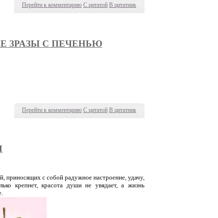
Перейти к комментарию
С цитатой
В цитатник
Е ЗРАЗЫ С ПЕЧЕНЬЮ
Перейти к комментарию
С цитатой
В цитатник
И
, приносящих с собой радужное настроение, удачу,
лько крепнет, красота души не увядает, а жизнь
.