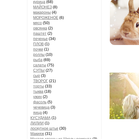
курица
(68)
МАЙОНЕЗ
(8)
макароны
(4)
МОРОЖЕНОЕ
(6)
мясо
(50)
овсянка
(2)
паштет
(2)
печенье
(34)
ПЛОВ
(1)
почки
(1)
роллы
(10)
рыба
(69)
салаты
(75)
СУПЫ
(27)
сыр
(3)
ТВОРОГ
(21)
торты
(33)
тыква
(18)
ужин
(2)
фасоль
(5)
чечевица
(3)
яица
(4)
КУСУДАМА
(1)
ЛИЛИИ
(1)
лоскутное штье
(30)
Макияж
(31)