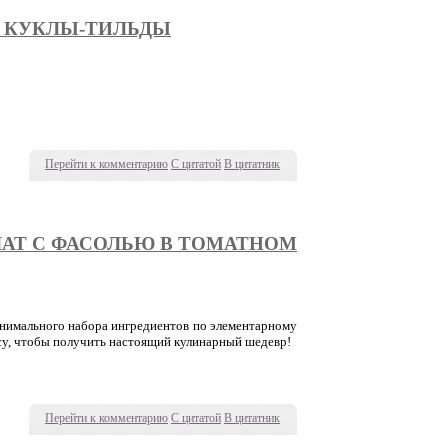
 КУКЛЫ-ТИЛЬДЫ
Перейти к комментарию
С цитатой
В цитатник
АТ С ФАСОЛЬЮ В ТОМАТНОМ
инимального набора ингредиентов по элементарному
су, чтобы получить настоящий кулинарный шедевр!
Перейти к комментарию
С цитатой
В цитатник