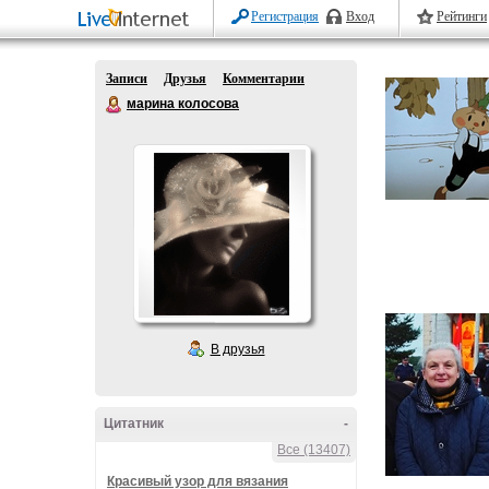
Регистрация
Вход
Рейтинги
Записи
Друзья
Комментарии
марина колосова
В друзья
Цитатник
-
Все (13407)
Красивый узор для вязания