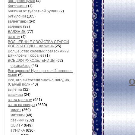
авторская кукла
(4)
баклажаны
(1)
бобинки от туалетной бумаги
(2)
бутылочки
(105)
валентинки
(64)
валяние
(88)
ВАЛЯНИЕ
(77)
винтаж
(4)
ВОЛШЕБНЫЕ СВОЙСТВА СТАРОЙ
ДОБРОЙ СОДЫ... ну очень
(25)
Волшебство солевых повязок Анны
Даниловны Горбачёв
(1)
ВСЕ ДЛЯ РУКОДЕЛЬНИЦЫ
(62)
органайзер
(43)
Все здорово! Ну и про хозяйственное
мыло
(5)
О
Всё, что вы хотели знать о ЛиРу, но...
(Самый полн
(40)
выпечка
(32)
вышивка
(24)
вязка крючком
(951)
вязка на спицах
(2630)
жилет
(359)
митенки
(48)
резинки
(202)
СВИТР
(649)
ТУНИКА
(630)