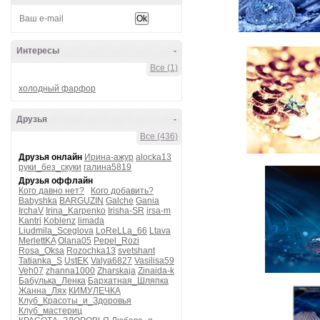
Интересы
-
Все (1)
холодный фарфор
Друзья
-
Все (436)
Друзья онлайн
Ирина-ажур
alocka13
руки_без_скуки
галина5819
Друзья оффлайн
Кого давно нет?
Кого добавить?
Babyshka
BARGUZIN
Galche
Gania
IrchaV
Irina_Karpenko
Irisha-SR
irsa-m
Kantri
Koblenz
limada
Liudmila_Sceglova
LoReLLa_66
Ltava
MerlettKA
Olana05
Pepel_Rozi
Rosa_Oksa
Rozochka13
svetshant
Tatianka_S
UstEK
Valya6827
Vasilisa59
Veh07
zhanna1000
Zharskaja
Zinaida-k
Бабулька_Ленка
Бархатная_Шляпка
Жанна_Лях
КИМУЛЕЧКА
Клуб_Красоты_и_Здоровья
Клуб_мастериц