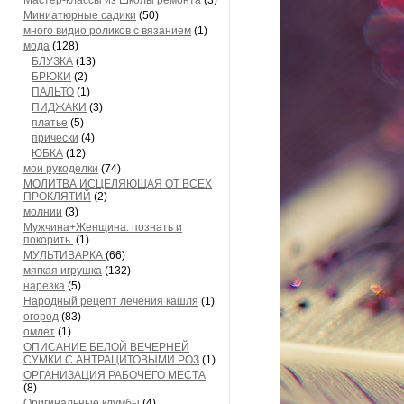
Мастер-классы из Школы ремонта
(3)
Миниатюрные садики
(50)
много видио роликов с вязанием
(1)
мода
(128)
БЛУЗКА
(13)
БРЮКИ
(2)
ПАЛЬТО
(1)
ПИДЖАКИ
(3)
платье
(5)
прически
(4)
ЮБКА
(12)
мои рукоделки
(74)
МОЛИТВА ИСЦЕЛЯЮЩАЯ ОТ ВСЕХ
ПРОКЛЯТИЙ
(2)
молнии
(3)
Мужчина+Женщина: познать и
покорить.
(1)
МУЛЬТИВАРКА
(66)
мягкая игрушка
(132)
нарезка
(5)
Народный рецепт лечения кашля
(1)
огород
(83)
омлет
(1)
ОПИСАНИЕ БЕЛОЙ ВЕЧЕРНЕЙ
СУМКИ С АНТРАЦИТОВЫМИ РОЗ
(1)
ОРГАНИЗАЦИЯ РАБОЧЕГО МЕСТА
(8)
Оригинальные клумбы
(4)