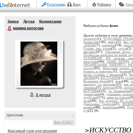
Регистрация
Вход
Рейтинги
Авос
Записи
Друзья
Комментарии
Выбрана рубрика
фоны
.
марина колосова
Другие рубрики в этом дневнике
проверю.
(1),
ЧУДЕСНЫЙ ГРЕЦК
фоамиран
(156),
фикус
(1),
физ у
-ПАПЬЕ
(7),
топиарии
(79),
тапоч
Ссылки про куклы
(2),
соусы
(2)
квиллинг
(67),
Скачиваем видео 
Профессия написана на вашей ла
ТЕХНИКАМ,
(1),
полезно зна
переделки
(44),
ПЕЙП АРТ
(1),
ОРГАНИЗАЦИЯ РАБОЧЕГО МЕ
огород
(83),
Народный рецепт л
познать и покорить.
(1),
молнии
(
видио роликов с вязанием
(1),
Ми
ЛИЛИИ
(1),
КУСУДАМА
(1),
кули
Коллекция фонов
(1),
кожа
(48),
к
квартиру от негатива?
(2),
как к
дневника
(1),
интернет
(13),
интер
ИГРУШКИ
(23),
из мешковины
(
домовушки
(4),
домашние полезн
В друзья
трубочки
(175),
вязка на спицах
(2
полн
(40),
Все здорово! Ну и пр
Даниловны Горбачёв
(1),
ВОЛШ
валяние
(88),
валентинки
(64),
бут
рук
(2),
(0)
Цитатник
-
Все (13407)
>ИСКУССТВО
Красивый узор для вязания