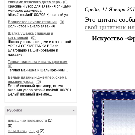
спицами женского джемпера
-
(0)
Красивый узор для вязания спицами
Среда, 11 Января 201
женского джемпера
https://t.me/knit100/705 Красивый уз...
Это цитата соо
Волнистое начало вязания
-
(0)
свой цитатник и
Волнистое начало вязания
Шапка ушанка спицами и
Искусство -Ф
кеттлевкой
-
(0)
Шапка ушанка спицами и кеттлевкой
УРОКИ ОТ SMETANKA BFlash
Благодарю за цитирование и
нажатие...
Теплая манишка и шаль крючком
-
(0)
Теплая манишка и шаль крючком ...
Белый вязаный джемпер, схема
вязания узора
-
(0)
Белый вязаный джемпер, схема
вязания узора https://t.me/knit100/701
Белый вязаный джемпе...
Рубрики
-
домашние полезности
(1)
(0)
косметика для рук
(2)