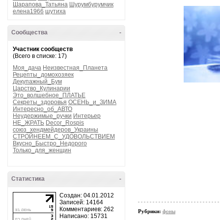
Шарапова_Татьяна
Шурумбурумчик
елена1966
шутиха
Сообщества
-
Участник сообществ
(Всего в списке: 17)
Моя_дача
Неизвестная_Планета
Рецепты_домохозяек
Декупажный_Бум
Царство_Кулинарии
Это_волшебное_ПЛАТЬЕ
Секреты_здоровья
ОСЕНЬ_и_ЗИМА
Интересно_об_АВТО
Неудержимые_ручки
Интерьер
НЕ_ЖРАТЬ
Decor_Rospis
союз_хендмейдеров_Украины
СТРОЙНЕЕМ_С_УДОВОЛЬСТВИЕМ
Вкусно_Быстро_Недорого
Только_для_женщин
Статистика
-
Создан: 04.01.2012
Записей: 14164
Комментариев: 262
Рубрики:
фоны
Написано: 15731