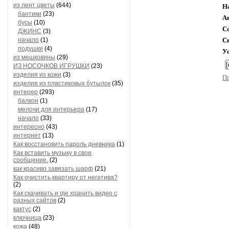
из лент цветы
(644)
Н
бантики
(23)
А
бусы
(10)
С
ДЖИНС
(3)
начало
(1)
С
подушки
(4)
У
из мешковины
(29)
ИЗ НОСОЧКОВ ИГРУШКИ
(23)
изделия из кожи
(3)
П
изделия из пластиковых бутылок
(35)
интерер
(293)
балкон
(1)
мелочи для интерьера
(17)
начало
(33)
интересно
(43)
интернет
(13)
Как восстановить пароль дневника
(1)
Как вставить музыку в свое
сообщение.
(2)
как красиво завязать шарф
(21)
Как очистить квартиру от негатива?
(2)
Как скачивать и где хранить видео с
разных сайтов
(2)
кактус
(2)
ключница
(23)
кожа
(48)