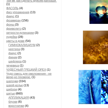
Три мк ,как сделать фуксию,канзаши.
(1)
ФАСОЛЬ
(4)
физ упражнения
(13)
фикус
(1)
фоамиран
(156)
фоны
(3)
фриволитэ
(2)
хитрости кулинарии
(3)
худейка
(28)
цветы в доме
(54)
ГИМНОКАЛИЦИУМ
(2)
нертера
(3)
фикус
(2)
финик
(2)
шефлера
(1)
чечевица
(1)
ЧУДЕСНЫЙ ГРЕЦКИЙ ОРЕХ
(1)
Чудо-смесь для омоложения - не
верю,но проверю.
(1)
шапочки
(334)
шарф колье
(13)
шибори
(4)
шитье
(660)
АППЛИКАЦИЯ
(43)
блузки
(6)
воротнички
(4)