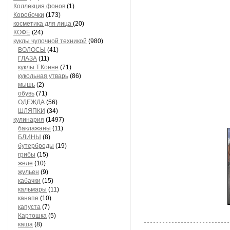
Коллекция фонов
(1)
Коробочки
(173)
косметика для лица
(20)
КОФЕ
(24)
куклы чулочной техникой
(980)
ВОЛОСЫ
(41)
ГЛАЗА
(11)
куклы Т.Конне
(71)
кукольная утварь
(86)
мышь
(2)
обувь
(71)
ОДЕЖДА
(56)
ШЛЯПКИ
(34)
кулинария
(1497)
баклажаны
(11)
БЛИНЫ
(8)
бутерброды
(19)
грибы
(15)
желе
(10)
жульен
(9)
кабачки
(15)
кальмары
(11)
канапе
(10)
капуста
(7)
Картошка
(5)
каша
(8)