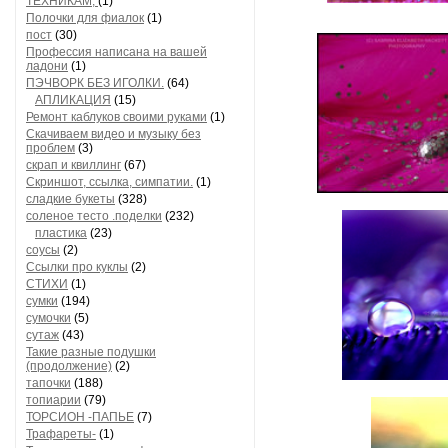
ТЕХНИКАМ,
(1)
Полочки для фиалок
(1)
пост
(30)
Профессия написана на вашей
ладони
(1)
ПЭЧВОРК БЕЗ ИГОЛКИ.
(64)
АПЛИКАЦИЯ
(15)
Ремонт каблуков своими руками
(1)
Скачиваем видео и музыку без
проблем
(3)
скрап и квиллинг
(67)
Скриншот, ссылка, симпатии.
(1)
сладкие букеты
(328)
соленое тесто .поделки
(232)
пластика
(23)
соусы
(2)
Ссылки про куклы
(2)
СТИХИ
(1)
сумки
(194)
сумочки
(5)
сутаж
(43)
Такие разные подушки
(продолжение)
(2)
тапочки
(188)
топиарии
(79)
ТОРСИОН -ПАПЬЕ
(7)
Трафареты-
(1)