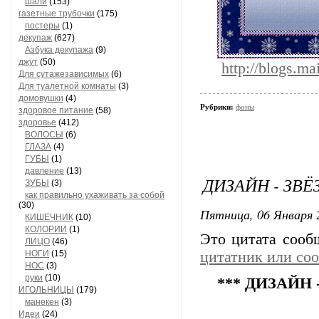
шали
(153)
газетные трубочки
(175)
постеры
(1)
декупаж
(627)
Азбука декупажа
(9)
джут
(50)
http://blogs.
Для сутажезависимых
(6)
Для туалетной комнаты
(3)
домовушки
(4)
Рубрики:
фоны
здоровое питание
(58)
здоровье
(412)
ВОЛОСЫ
(6)
ГЛАЗА
(4)
ГУБЫ
(1)
давление
(13)
ДИЗАЙН - ЗВ
ЗУБЫ
(3)
как правильно ухаживать за собой
(30)
Пятница, 06 Января 
КИШЕЧНИК
(10)
КОЛОРИИ
(1)
Это цитата соо
ЛИЦО
(46)
НОГИ
(15)
цитатник или со
НОС
(3)
руки
(10)
*** ДИЗАЙН 
ИГОЛЬНИЦЫ
(179)
манекен
(3)
Идеи
(24)