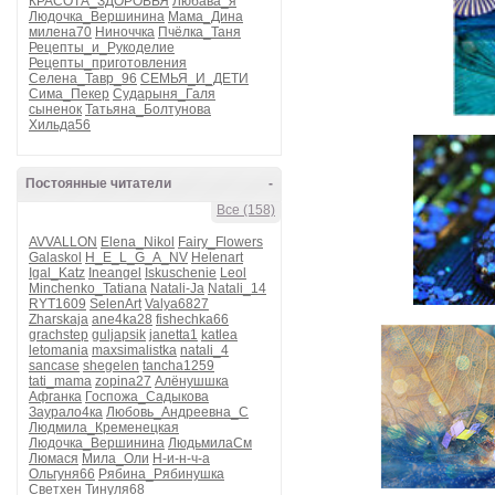
КРАСОТА_ЗДОРОВЬЯ
Любава_я
Людочка_Вершинина
Мама_Дина
милена70
Ниноччка
Пчёлка_Таня
Рецепты_и_Рукоделие
Рецепты_приготовления
Селена_Тавр_96
СЕМЬЯ_И_ДЕТИ
Сима_Пекер
Сударыня_Галя
сыненок
Татьяна_Болтунова
Хильда56
Постоянные читатели
-
Все (158)
AVVALLON
Elena_Nikol
Fairy_Flowers
Galaskol
H_E_L_G_A_NV
Helenart
Igal_Katz
Ineangel
Iskuschenie
Leol
Minchenko_Tatiana
Natali-Ja
Natali_14
RYT1609
SelenArt
Valya6827
Zharskaja
ane4ka28
fishechka66
grachstep
guljapsik
janetta1
katlea
letomania
maxsimalistka
natali_4
sancase
shegelen
tancha1259
tati_mama
zopina27
Алёнушшка
Афганка
Госпожа_Садыкова
Заурало4ка
Любовь_Андреевна_С
Людмила_Кременецкая
Людочка_Вершинина
ЛюдьмилаСм
Люмася
Мила_Оли
Н-и-н-ч-а
Ольгуня66
Рябина_Рябинушка
Светхен
Тинуля68