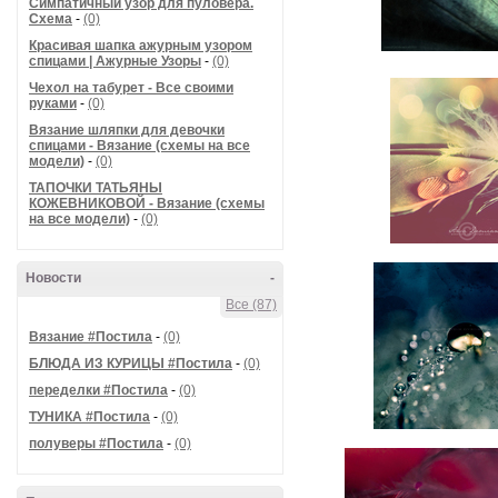
Симпатичный узор для пуловера.
Схема
-
(0)
Красивая шапка ажурным узором
спицами | Ажурные Узоры
-
(0)
Чехол на табурет - Все своими
руками
-
(0)
Вязание шляпки для девочки
спицами - Вязание (схемы на все
модели)
-
(0)
ТАПОЧКИ ТАТЬЯНЫ
КОЖЕВНИКОВОЙ - Вязание (схемы
на все модели)
-
(0)
Новости
-
Все (87)
Вязание #Постила
-
(0)
БЛЮДА ИЗ КУРИЦЫ #Постила
-
(0)
переделки #Постила
-
(0)
ТУНИКА #Постила
-
(0)
полуверы #Постила
-
(0)