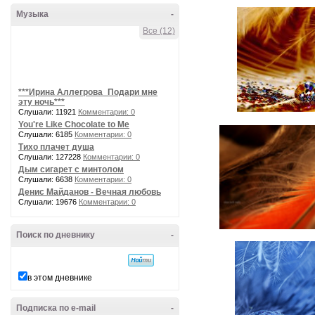
Музыка
-
Все (12)
***Ирина Аллегрова_Подари мне
эту ночь***
Слушали: 11921
Комментарии: 0
You're Like Chocolate to Me
Слушали: 6185
Комментарии: 0
Тихо плачет душа
Слушали: 127228
Комментарии: 0
Дым сигарет с минтолом
Слушали: 6638
Комментарии: 0
Денис Майданов - Вечная любовь
Слушали: 19676
Комментарии: 0
Поиск по дневнику
-
в этом дневнике
Подписка по e-mail
-