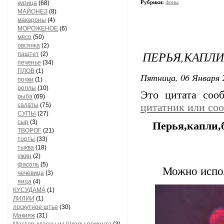
Рубрики:
фоны
курица
(68)
МАЙОНЕЗ
(8)
макароны
(4)
МОРОЖЕНОЕ
(6)
мясо
(50)
овсянка
(2)
ПЕРЬЯ,КАПЛИ
паштет
(2)
печенье
(34)
ПЛОВ
(1)
Пятница, 06 Января 
почки
(1)
роллы
(10)
Это цитата со
рыба
(69)
салаты
(75)
цитатник или со
СУПЫ
(27)
сыр
(3)
Перья,капли,
ТВОРОГ
(21)
торты
(33)
тыква
(18)
ужин
(2)
фасоль
(5)
Можно испол
чечевица
(3)
яица
(4)
КУСУДАМА
(1)
ЛИЛИИ
(1)
лоскутное штье
(30)
Макияж
(31)