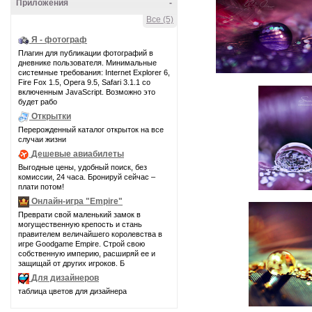
Приложения
-
Все (5)
Я - фотограф
Плагин для публикации фотографий в
дневнике пользователя. Минимальные
системные требования: Internet Explorer 6,
Fire Fox 1.5, Opera 9.5, Safari 3.1.1 со
включенным JavaScript. Возможно это
будет рабо
Открытки
Перерожденный каталог открыток на все
случаи жизни
Дешевые авиабилеты
Выгодные цены, удобный поиск, без
комиссии, 24 часа. Бронируй сейчас –
плати потом!
Онлайн-игра "Empire"
Преврати свой маленький замок в
могущественную крепость и стань
правителем величайшего королевства в
игре Goodgame Empire. Строй свою
собственную империю, расширяй ее и
защищай от других игроков. Б
Для дизайнеров
таблица цветов для дизайнера