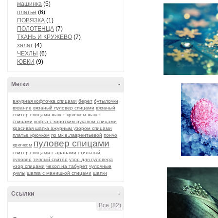
машинка
(5)
платье
(6)
ПОВЯЗКА
(1)
ПОЛОТЕНЦА
(7)
ТКАНЬ И КРУЖЕВО
(7)
халат
(4)
ЧЕХЛЫ
(6)
ЮБКИ
(9)
Метки
-
ажурная кофточка спицами
берет
бутылочки
вязание
вязаный пуловер спицами
вязаный
свитер спицами
жакет крючком
жакет
спицами
кофта с коротким рукавом спицами
красивая шапка ажурным узором спицами
платье крючком
по мк е.лаврентьевой
пончо
пуловер спицами
крючком
свитер спицами с аранами
стильный
пуловер
теплый свитер
узор для пуловера
узор спицами
чехол на табурет
чулочные
куклы
шапка с манишкой спицами
шапки
Ссылки
-
Все (82)