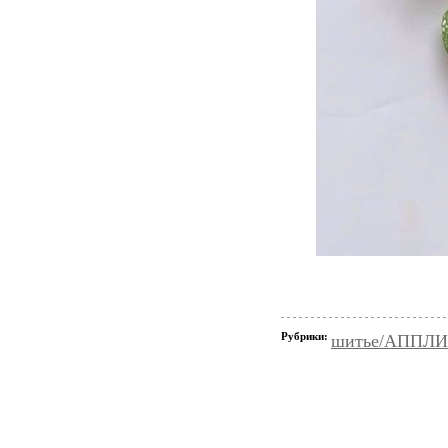
Рубрики:
шитье/АППЛ