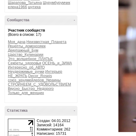
Шарапова_Татьяна
Шурумбурумчик
елена1966
шутиха
Сообщества
-
Участник сообществ
(Всего в списке: 17)
Моя_дача
Неизвестная_Планета
Рецепты_домохозяек
Декупажный_Бум
Царство_Кулинарии
Это_волшебное_ПЛАТЬЕ
Секреты_здоровья
ОСЕНЬ_и_ЗИМА
Интересно_об_АВТО
Неудержимые_ручки
Интерьер
НЕ_ЖРАТЬ
Decor_Rospis
союз_хендмейдеров_Украины
СТРОЙНЕЕМ_С_УДОВОЛЬСТВИЕМ
Вкусно_Быстро_Недорого
Только_для_женщин
Статистика
-
Создан: 04.01.2012
Записей: 14164
Комментариев: 262
Написано: 15731