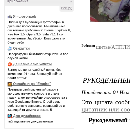
Приложения
-
Все (5)
Я - фотограф
Плагин для публикации фотографий в
дневнике пользователя. Минимальные
системные требования: Internet Explorer 6,
Fire Fox 1.5, Opera 9.5, Safari 3.1.1 со
включенным JavaScript. Возможно это
будет рабо
Рубрики:
шитье/АППЛ
Открытки
Перерожденный каталог открыток на все
случаи жизни
Дешевые авиабилеты
Выгодные цены, удобный поиск, без
комиссии, 24 часа. Бронируй сейчас –
РУКОДЕЛЬНЫ
плати потом!
Онлайн-игра "Empire"
Преврати свой маленький замок в
Понедельник, 04 Июля
могущественную крепость и стань
правителем величайшего королевства в
Это цитата соо
игре Goodgame Empire. Строй свою
собственную империю, расширяй ее и
цитатник или со
защищай от других игроков. Б
Для дизайнеров
Рукодельный 
таблица цветов для дизайнера