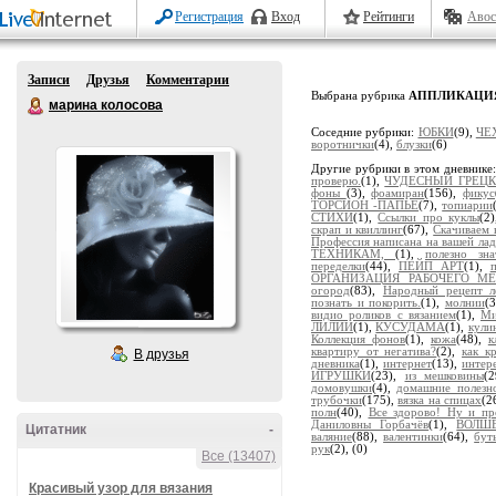
Регистрация
Вход
Рейтинги
Авос
Записи
Друзья
Комментарии
Выбрана рубрика
АППЛИКАЦИ
марина колосова
Соседние рубрики:
ЮБКИ
(9),
ЧЕ
воротнички
(4),
блузки
(6)
Другие рубрики в этом дневнике
проверю.
(1),
ЧУДЕСНЫЙ ГРЕЦК
фоны
(3),
фоамиран
(156),
фикус
ТОРСИОН -ПАПЬЕ
(7),
топиарии
СТИХИ
(1),
Ссылки про куклы
(2
скрап и квиллинг
(67),
Скачиваем 
Профессия написана на вашей ла
ТЕХНИКАМ,
(1),
полезно зна
переделки
(44),
ПЕЙП АРТ
(1),
ОРГАНИЗАЦИЯ РАБОЧЕГО МЕ
огород
(83),
Народный рецепт л
познать и покорить.
(1),
молнии
(
видио роликов с вязанием
(1),
Ми
ЛИЛИИ
(1),
КУСУДАМА
(1),
кули
Коллекция фонов
(1),
кожа
(48),
к
квартиру от негатива?
(2),
как к
В друзья
дневника
(1),
интернет
(13),
интер
ИГРУШКИ
(23),
из мешковины
(
домовушки
(4),
домашние полезн
трубочки
(175),
вязка на спицах
(2
полн
(40),
Все здорово! Ну и пр
Даниловны Горбачёв
(1),
ВОЛШ
Цитатник
-
валяние
(88),
валентинки
(64),
бут
рук
(2),
(0)
Все (13407)
Красивый узор для вязания