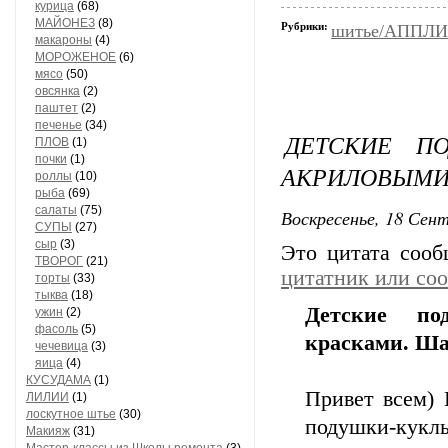
курица
(68)
МАЙОНЕЗ
(8)
Рубрики:
шитье/АППЛ
макароны
(4)
МОРОЖЕНОЕ
(6)
мясо
(50)
овсянка
(2)
паштет
(2)
печенье
(34)
ДЕТСКИЕ П
ПЛОВ
(1)
почки
(1)
АКРИЛОВЫМИ
роллы
(10)
рыба
(69)
салаты
(75)
Воскресенье, 18 Сент
СУПЫ
(27)
сыр
(3)
Это цитата соо
ТВОРОГ
(21)
цитатник или со
торты
(33)
тыква
(18)
Детские по
ужин
(2)
фасоль
(5)
красками. Ш
чечевица
(3)
яица
(4)
КУСУДАМА
(1)
Привет всем)
ЛИЛИИ
(1)
лоскутное штье
(30)
подушки-кукл
Макияж
(31)