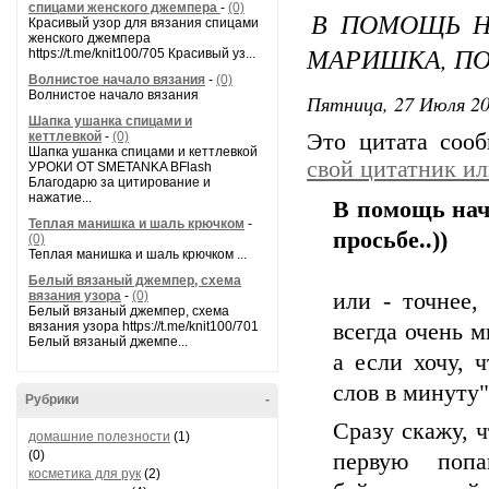
спицами женского джемпера
-
(0)
В ПОМОЩЬ Н
Красивый узор для вязания спицами
женского джемпера
МАРИШКА, ПО 
https://t.me/knit100/705 Красивый уз...
Волнистое начало вязания
-
(0)
Волнистое начало вязания
Пятница, 27 Июля 20
Шапка ушанка спицами и
кеттлевкой
-
(0)
Это цитата соо
Шапка ушанка спицами и кеттлевкой
свой цитатник и
УРОКИ ОТ SMETANKA BFlash
Благодарю за цитирование и
нажатие...
В помощь нач
Теплая манишка и шаль крючком
-
просьбе..))
(0)
Теплая манишка и шаль крючком ...
Белый вязаный джемпер, схема
вязания узора
-
(0)
или - точнее,
Белый вязаный джемпер, схема
вязания узора https://t.me/knit100/701
всегда очень м
Белый вязаный джемпе...
а если хочу, 
слов в минуту"
Рубрики
-
Сразу скажу, 
домашние полезности
(1)
(0)
первую поп
косметика для рук
(2)