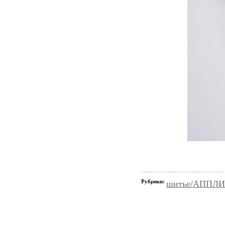
Рубрики:
шитье/АППЛ