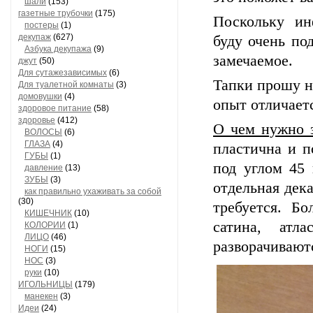
шали
(153)
газетные трубочки
(175)
Поскольку ин
постеры
(1)
декупаж
(627)
буду очень по
Азбука декупажа
(9)
замечаемое.
джут
(50)
Для сутажезависимых
(6)
Тапки прошу не
Для туалетной комнаты
(3)
домовушки
(4)
опыт отличаетс
здоровое питание
(58)
здоровье
(412)
О чем нужно з
ВОЛОСЫ
(6)
ГЛАЗА
(4)
пластична и п
ГУБЫ
(1)
под углом 45 
давление
(13)
ЗУБЫ
(3)
отдельная дек
как правильно ухаживать за собой
(30)
требуется. Б
КИШЕЧНИК
(10)
сатина, атл
КОЛОРИИ
(1)
ЛИЦО
(46)
разворачивают
НОГИ
(15)
НОС
(3)
руки
(10)
ИГОЛЬНИЦЫ
(179)
манекен
(3)
Идеи
(24)