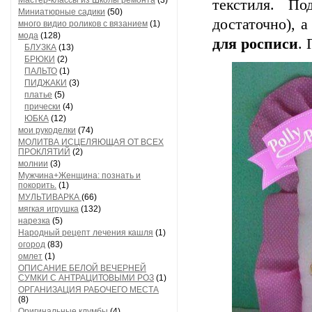
Мастер-классы из Школы ремонта
(3)
текстиля. По
Миниатюрные садики
(50)
достаточно), 
много видио роликов с вязанием
(1)
мода
(128)
для росписи
. 
БЛУЗКА
(13)
БРЮКИ
(2)
ПАЛЬТО
(1)
ПИДЖАКИ
(3)
платье
(5)
прически
(4)
ЮБКА
(12)
мои рукоделки
(74)
МОЛИТВА ИСЦЕЛЯЮЩАЯ ОТ ВСЕХ
ПРОКЛЯТИЙ
(2)
молнии
(3)
Мужчина+Женщина: познать и
покорить.
(1)
МУЛЬТИВАРКА
(66)
мягкая игрушка
(132)
нарезка
(5)
Народный рецепт лечения кашля
(1)
огород
(83)
омлет
(1)
ОПИСАНИЕ БЕЛОЙ ВЕЧЕРНЕЙ
СУМКИ С АНТРАЦИТОВЫМИ РОЗ
(1)
ОРГАНИЗАЦИЯ РАБОЧЕГО МЕСТА
(8)
Оригинальные клумбы
(4)