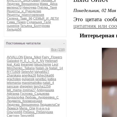
КРАСОТА_ЗДОРОВЬЯ
Любава_я
Людочка_Вершинина
Мама_Дина
милена70
Ниноччка
Пчёлка_Таня
Понедельник, 02 Мая 
Рецепты_и_Рукоделие
Рецепты_приготовления
Это цитата соо
Селена_Тавр_96
СЕМЬЯ_И_ДЕТИ
Сима_Пекер
Сударыня_Галя
цитатник или со
сыненок
Татьяна_Болтунова
Хильда56
Интерьерная 
Постоянные читатели
-
Все (158)
AVVALLON
Elena_Nikol
Fairy_Flowers
Galaskol
H_E_L_G_A_NV
Helenart
Igal_Katz
Ineangel
Iskuschenie
Leol
Minchenko_Tatiana
Natali-Ja
Natali_14
RYT1609
SelenArt
Valya6827
Zharskaja
ane4ka28
fishechka66
grachstep
guljapsik
janetta1
katlea
letomania
maxsimalistka
natali_4
sancase
shegelen
tancha1259
tati_mama
zopina27
Алёнушшка
Афганка
Госпожа_Садыкова
Заурало4ка
Любовь_Андреевна_С
Людмила_Кременецкая
Людочка_Вершинина
ЛюдьмилаСм
Люмася
Мила_Оли
Н-и-н-ч-а
Ольгуня66
Рябина_Рябинушка
Светхен
Тинуля68