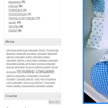
машинка
(5)
платье
(6)
ПОВЯЗКА
(1)
ПОЛОТЕНЦА
(7)
ТКАНЬ И КРУЖЕВО
(7)
халат
(4)
ЧЕХЛЫ
(6)
ЮБКИ
(9)
Метки
-
ажурная кофточка спицами
берет
бутылочки
вязание
вязаный пуловер спицами
вязаный
свитер спицами
жакет крючком
жакет
спицами
кофта с коротким рукавом спицами
красивая шапка ажурным узором спицами
платье крючком
по мк е.лаврентьевой
пончо
пуловер спицами
крючком
свитер спицами с аранами
стильный
пуловер
теплый свитер
узор для пуловера
узор спицами
чехол на табурет
чулочные
куклы
шапка с манишкой спицами
шапки
Ссылки
-
Все (82)