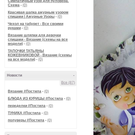
Симпатичный узор для пуловера.
Схема
-
(0)
Красивая шапка ажурным узором
спицами | Ажурные Узоры
-
(0)
Чехол на табурет - Все своими
руками
-
(0)
Вязание шляпки для девочки
спицами - Вязание (схемы на все
модели)
-
(0)
ТАПОЧКИ ТАТЬЯНЫ
КОЖЕВНИКОВОЙ - Вязание (схемы
на все модели)
-
(0)
Новости
-
Все (87)
Вязание #Постила
-
(0)
БЛЮДА ИЗ КУРИЦЫ #Постила
-
(0)
переделки #Постила
-
(0)
ТУНИКА #Постила
-
(0)
полуверы #Постила
-
(0)