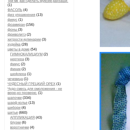
Три мк ,как сделать фуксию,канзаши.
(1)
ФАСОЛЬ
(4)
физ упражнения
(13)
фикус
(1)
фоамиран
(156)
фоны
(3)
фриволитэ
(2)
хитрости кулинарии
(3)
худейка
(28)
цветы в доме
(54)
ГИМНОКАЛИЦИУМ
(2)
нертера
(3)
фикус
(2)
финик
(2)
шефлера
(1)
чечевица
(1)
ЧУДЕСНЫЙ ГРЕЦКИЙ ОРЕХ
(1)
Чудо-смесь для омоложения - не
верю,но проверю.
(1)
шапочки
(334)
шарф колье
(13)
шибори
(4)
шитье
(660)
АППЛИКАЦИЯ
(43)
блузки
(6)
воротнички
(4)