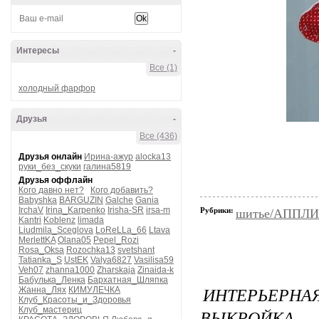
Интересы
-
Все (1)
холодный фарфор
Друзья
-
Все (436)
Друзья онлайн
Ирина-ажур
alocka13
руки_без_скуки
галина5819
Друзья оффлайн
Кого давно нет?
Кого добавить?
Babyshka
BARGUZIN
Galche
Gania
IrchaV
Irina_Karpenko
Irisha-SR
irsa-m
Рубрики:
шитье/АППЛ
Kantri
Koblenz
limada
Liudmila_Sceglova
LoReLLa_66
Ltava
MerlettKA
Olana05
Pepel_Rozi
Rosa_Oksa
Rozochka13
svetshant
Tatianka_S
UstEK
Valya6827
Vasilisa59
Veh07
zhanna1000
Zharskaja
Zinaida-k
Бабулька_Ленка
Бархатная_Шляпка
ИНТЕРЬЕР
Жанна_Лях
КИМУЛЕЧКА
Клуб_Красоты_и_Здоровья
Клуб_мастериц
ВЫКРОЙКА