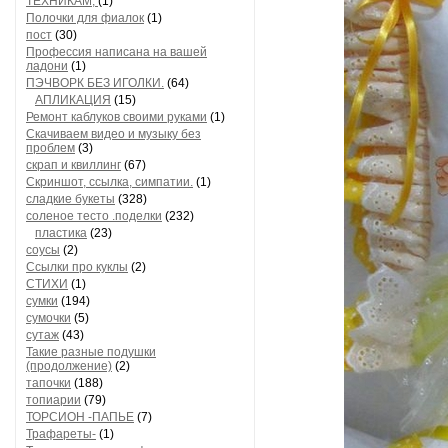
ТЕХНИКАМ,
(1)
Полочки для фиалок
(1)
пост
(30)
Профессия написана на вашей
ладони
(1)
ПЭЧВОРК БЕЗ ИГОЛКИ.
(64)
АПЛИКАЦИЯ
(15)
Ремонт каблуков своими руками
(1)
Скачиваем видео и музыку без
проблем
(3)
скрап и квиллинг
(67)
Скриншот, ссылка, симпатии.
(1)
сладкие букеты
(328)
соленое тесто .поделки
(232)
пластика
(23)
соусы
(2)
Ссылки про куклы
(2)
СТИХИ
(1)
сумки
(194)
сумочки
(5)
сутаж
(43)
Такие разные подушки
(продолжение)
(2)
тапочки
(188)
топиарии
(79)
ТОРСИОН -ПАПЬЕ
(7)
Трафареты-
(1)