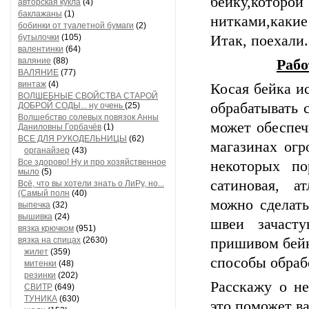
бейку,которо
авторская кукла
(4)
баклажаны
(1)
нитками,какие
бобинки от туалетной бумаги
(2)
бутылочки
(105)
Итак, поехали.
валентинки
(64)
валяние
(88)
Рабо
ВАЛЯНИЕ
(77)
винтаж
(4)
Косая бейка и
ВОЛШЕБНЫЕ СВОЙСТВА СТАРОЙ
обрабатывать 
ДОБРОЙ СОДЫ... ну очень
(25)
Волшебство солевых повязок Анны
может обеспеч
Даниловны Горбачёв
(1)
ВСЕ ДЛЯ РУКОДЕЛЬНИЦЫ
(62)
магазинах огр
органайзер
(43)
Все здорово! Ну и про хозяйственное
некоторых п
мыло
(5)
сатиновая, ат
Всё, что вы хотели знать о ЛиРу, но...
(Самый полн
(40)
можно сделат
выпечка
(32)
вышивка
(24)
швеи зачаст
вязка крючком
(951)
вязка на спицах
(2630)
пришивом бейк
жилет
(359)
способы обраб
митенки
(48)
резинки
(202)
Расскажу о не
СВИТР
(649)
ТУНИКА
(630)
это поможет в