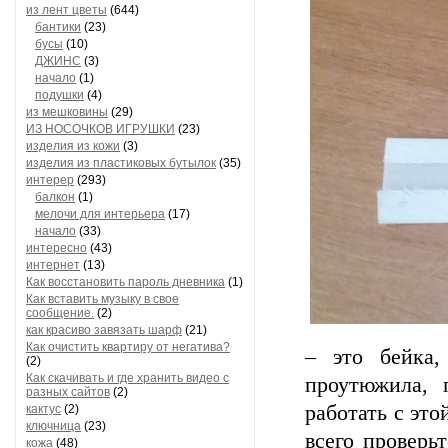
из лент цветы
(644)
бантики
(23)
бусы
(10)
ДЖИНС
(3)
начало
(1)
подушки
(4)
из мешковины
(29)
ИЗ НОСОЧКОВ ИГРУШКИ
(23)
изделия из кожи
(3)
изделия из пластиковых бутылок
(35)
интерер
(293)
балкон
(1)
мелочи для интерьера
(17)
начало
(33)
интересно
(43)
интернет
(13)
Как восстановить пароль дневника
(1)
Как вставить музыку в свое
сообщение.
(2)
как красиво завязать шарф
(21)
Как очистить квартиру от негатива?
– это бейка,
(2)
Как скачивать и где хранить видео с
проутюжила, 
разных сайтов
(2)
работать с эт
кактус
(2)
ключница
(23)
всего проверь
кожа
(48)