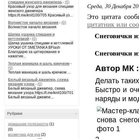
спицами женского джемпера
-
(0)
Среда, 30 Декабря 20
Красивый узор для вязания спицами
женского джемпера
https://t.me/knit100/705 Красивый уз...
Это цитата соо
Волнистое начало вязания
-
(0)
цитатник или со
Волнистое начало вязания
Шапка ушанка спицами и
Снеговички и
кеттлевкой
-
(0)
Шапка ушанка спицами и кеттлевкой
УРОКИ ОТ SMETANKA BFlash
Благодарю за цитирование и
Снеговички и
нажатие...
Теплая манишка и шаль крючком
-
Автор МК 
(0)
Теплая манишка и шаль крючком ...
Делать таких
Белый вязаный джемпер, схема
вязания узора
-
(0)
Быстро и оч
Белый вязаный джемпер, схема
вязания узора https://t.me/knit100/701
наряды и мо
Белый вязаный джемпе...
Рубрики
-
домашние полезности
(1)
(0)
косметика для рук
(2)