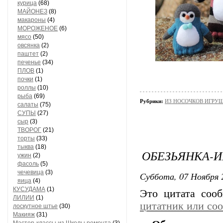
курица
(68)
МАЙОНЕЗ
(8)
макароны
(4)
МОРОЖЕНОЕ
(6)
мясо
(50)
овсянка
(2)
паштет
(2)
печенье
(34)
ПЛОВ
(1)
почки
(1)
роллы
(10)
рыба
(69)
Рубрики:
ИЗ НОСОЧКОВ ИГРУ
салаты
(75)
СУПЫ
(27)
сыр
(3)
ТВОРОГ
(21)
торты
(33)
тыква
(18)
ОБЕЗЬЯНКА-И
ужин
(2)
фасоль
(5)
чечевица
(3)
Суббота, 07 Ноября 
яица
(4)
КУСУДАМА
(1)
Это цитата со
ЛИЛИИ
(1)
цитатник или со
лоскутное штье
(30)
Макияж
(31)