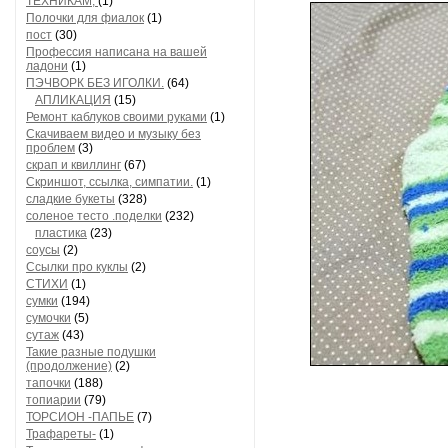
ТЕХНИКАМ,
(1)
Полочки для фиалок
(1)
пост
(30)
Профессия написана на вашей
ладони
(1)
ПЭЧВОРК БЕЗ ИГОЛКИ.
(64)
АПЛИКАЦИЯ
(15)
Ремонт каблуков своими руками
(1)
Скачиваем видео и музыку без
проблем
(3)
скрап и квиллинг
(67)
Скриншот, ссылка, симпатии.
(1)
сладкие букеты
(328)
соленое тесто .поделки
(232)
пластика
(23)
соусы
(2)
Ссылки про куклы
(2)
СТИХИ
(1)
сумки
(194)
сумочки
(5)
сутаж
(43)
Такие разные подушки
(продолжение)
(2)
тапочки
(188)
топиарии
(79)
ТОРСИОН -ПАПЬЕ
(7)
Трафареты-
(1)