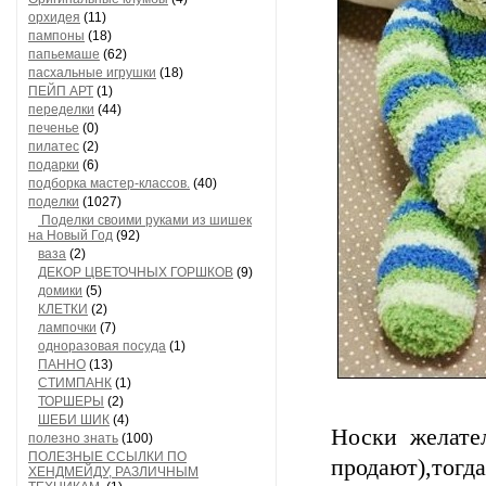
орхидея
(11)
пампоны
(18)
папьемаше
(62)
пасхальные игрушки
(18)
ПЕЙП АРТ
(1)
переделки
(44)
печенье
(0)
пилатес
(2)
подарки
(6)
подборка мастер-классов.
(40)
поделки
(1027)
Поделки своими руками из шишек
на Новый Год
(92)
ваза
(2)
ДЕКОР ЦВЕТОЧНЫХ ГОРШКОВ
(9)
домики
(5)
КЛЕТКИ
(2)
лампочки
(7)
одноразовая посуда
(1)
ПАННО
(13)
СТИМПАНК
(1)
ТОРШЕРЫ
(2)
ШЕБИ ШИК
(4)
Носки желате
полезно знать
(100)
ПОЛЕЗНЫЕ ССЫЛКИ ПО
продают),тогда
ХЕНДМЕЙДУ, РАЗЛИЧНЫМ