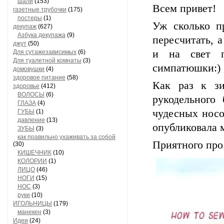
шали
(153)
Всем привет!
газетные трубочки
(175)
постеры
(1)
Уж сколько п
декупаж
(627)
Азбука декупажа
(9)
пересчитать, а
джут
(50)
и на свет п
Для сутажезависимых
(6)
Для туалетной комнаты
(3)
симпатюшки:)
домовушки
(4)
здоровое питание
(58)
Как раз к зи
здоровье
(412)
ВОЛОСЫ
(6)
рукодельного б
ГЛАЗА
(4)
чудесных носо
ГУБЫ
(1)
давление
(13)
опубликовала 
ЗУБЫ
(3)
как правильно ухаживать за собой
Приятного про
(30)
КИШЕЧНИК
(10)
КОЛОРИИ
(1)
ЛИЦО
(46)
НОГИ
(15)
НОС
(3)
руки
(10)
ИГОЛЬНИЦЫ
(179)
манекен
(3)
Идеи
(24)