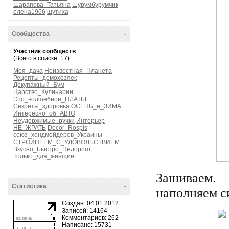
Шарапова_Татьяна
Шурумбурумчик
елена1966
шутиха
Сообщества
-
Участник сообществ
(Всего в списке: 17)
Моя_дача
Неизвестная_Планета
Рецепты_домохозяек
Декупажный_Бум
Царство_Кулинарии
Это_волшебное_ПЛАТЬЕ
Секреты_здоровья
ОСЕНЬ_и_ЗИМА
Интересно_об_АВТО
Неудержимые_ручки
Интерьер
НЕ_ЖРАТЬ
Decor_Rospis
союз_хендмейдеров_Украины
СТРОЙНЕЕМ_С_УДОВОЛЬСТВИЕМ
Вкусно_Быстро_Недорого
Только_для_женщин
Зашиваем.
Статистика
-
наполняем с
Создан: 04.01.2012
Записей: 14164
Комментариев: 262
Написано: 15731