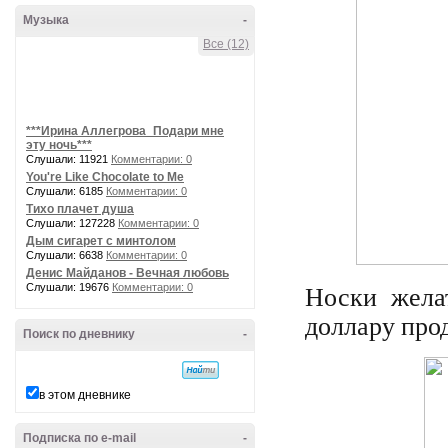
Музыка
-
Все (12)
***Ирина Аллегрова_Подари мне
эту ночь***
Слушали: 11921
Комментарии: 0
You're Like Chocolate to Me
Слушали: 6185
Комментарии: 0
Тихо плачет душа
Слушали: 127228
Комментарии: 0
Дым сигарет с минтолом
Слушали: 6638
Комментарии: 0
Денис Майданов - Вечная любовь
Носки жела
Слушали: 19676
Комментарии: 0
доллару прод
Поиск по дневнику
-
в этом дневнике
Подписка по e-mail
-