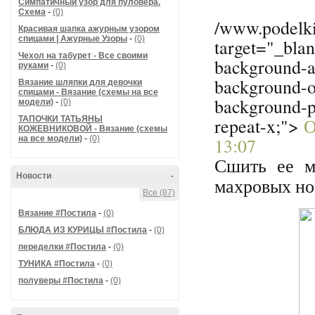
Симпатичный узор для пуловера.
Схема
-
(0)
/www.podelkid
Красивая шапка ажурным узором
спицами | Ажурные Узоры
-
(0)
target="_blan
Чехол на табурет - Все своими
background-at
руками
-
(0)
background-o
Вязание шляпки для девочки
спицами - Вязание (схемы на все
background-
модели)
-
(0)
repeat-x;">
О
ТАПОЧКИ ТАТЬЯНЫ
КОЖЕВНИКОВОЙ - Вязание (схемы
13:07
на все модели)
-
(0)
Сшить ее м
Новости
-
махровых но
Все (87)
Вязание #Постила
-
(0)
БЛЮДА ИЗ КУРИЦЫ #Постила
-
(0)
переделки #Постила
-
(0)
ТУНИКА #Постила
-
(0)
полуверы #Постила
-
(0)