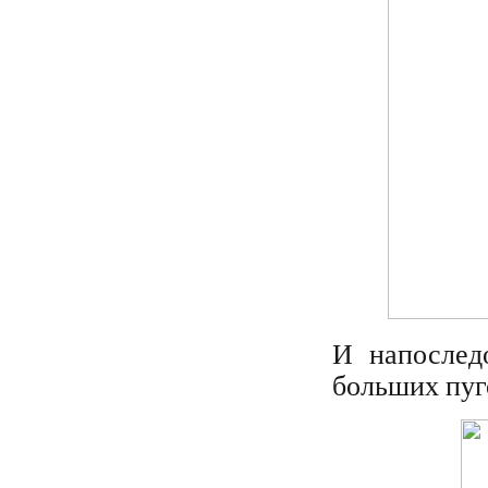
И напослед
больших пуг