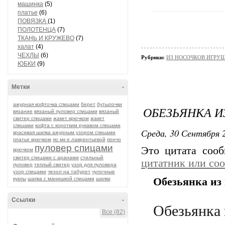
машинка
(5)
платье
(6)
ПОВЯЗКА
(1)
ПОЛОТЕНЦА
(7)
ТКАНЬ И КРУЖЕВО
(7)
халат
(4)
ЧЕХЛЫ
(6)
Рубрики:
ИЗ НОСОЧКОВ ИГРУ
ЮБКИ
(9)
Метки
-
ажурная кофточка спицами
берет
бутылочки
ОБЕЗЬЯНКА И
вязание
вязаный пуловер спицами
вязаный
свитер спицами
жакет крючком
жакет
спицами
кофта с коротким рукавом спицами
Среда, 30 Сентября 2
красивая шапка ажурным узором спицами
платье крючком
по мк е.лаврентьевой
пончо
пуловер спицами
Это цитата соо
крючком
свитер спицами с аранами
стильный
цитатник или со
пуловер
теплый свитер
узор для пуловера
узор спицами
чехол на табурет
чулочные
Обезьянка из 
куклы
шапка с манишкой спицами
шапки
Ссылки
-
Обезьянка 
Все (82)