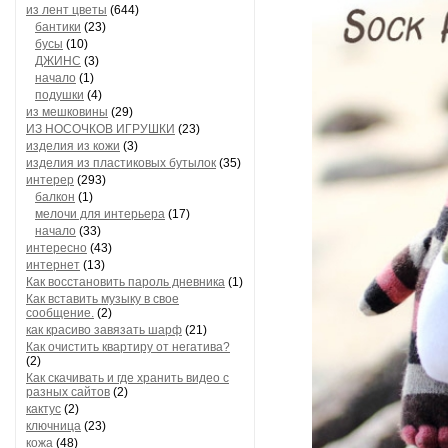
из лент цветы
(644)
бантики
(23)
бусы
(10)
ДЖИНС
(3)
начало
(1)
подушки
(4)
из мешковины
(29)
ИЗ НОСОЧКОВ ИГРУШКИ
(23)
изделия из кожи
(3)
изделия из пластиковых бутылок
(35)
интерер
(293)
балкон
(1)
мелочи для интерьера
(17)
начало
(33)
интересно
(43)
интернет
(13)
Как восстановить пароль дневника
(1)
Как вставить музыку в свое
сообщение.
(2)
как красиво завязать шарф
(21)
Как очистить квартиру от негатива?
(2)
Как скачивать и где хранить видео с
разных сайтов
(2)
кактус
(2)
ключница
(23)
кожа
(48)