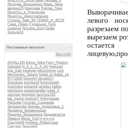
КРАСОТА_ЗДОРОВЬЯ
Любава_я
Людочка_Вершинина
Мама_Дина
милена70
Ниноччка
Пчёлка_Таня
Выворачивае
Рецепты_и_Рукоделие
Рецепты_приготовления
левого нос
Селена_Тавр_96
СЕМЬЯ_И_ДЕТИ
Сима_Пекер
Сударыня_Галя
разрезаем п
сыненок
Татьяна_Болтунова
Хильда56
вырезаем ро
остается
Постоянные читатели
-
лицевую,про
Все (158)
AVVALLON
Elena_Nikol
Fairy_Flowers
Galaskol
H_E_L_G_A_NV
Helenart
Igal_Katz
Ineangel
Iskuschenie
Leol
Minchenko_Tatiana
Natali-Ja
Natali_14
RYT1609
SelenArt
Valya6827
Zharskaja
ane4ka28
fishechka66
grachstep
guljapsik
janetta1
katlea
letomania
maxsimalistka
natali_4
sancase
shegelen
tancha1259
tati_mama
zopina27
Алёнушшка
Афганка
Госпожа_Садыкова
Заурало4ка
Любовь_Андреевна_С
Людмила_Кременецкая
Людочка_Вершинина
ЛюдьмилаСм
Люмася
Мила_Оли
Н-и-н-ч-а
Ольгуня66
Рябина_Рябинушка
Светхен
Тинуля68