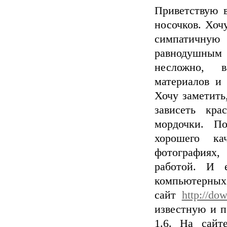
Приветствую 
носочков. Хоч
симпатичную
равнодушным
несложно, 
материалов и 
Хочу заметить
зависеть кра
мордочки. П
хорошего ка
фотографиях,
работой. И 
компьютерн
сайт
http://do
известную и п
1.6. На сайт