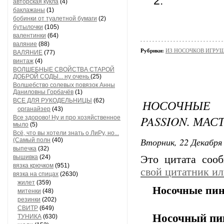
2.
авторская кукла
(4)
баклажаны
(1)
бобинки от туалетной бумаги
(2)
бутылочки
(105)
валентинки
(64)
валяние
(88)
Рубрики:
ИЗ НОСОЧКОВ ИГРУ
ВАЛЯНИЕ
(77)
винтаж
(4)
ВОЛШЕБНЫЕ СВОЙСТВА СТАРОЙ
ДОБРОЙ СОДЫ... ну очень
(25)
Волшебство солевых повязок Анны
Даниловны Горбачёв
(1)
ВСЕ ДЛЯ РУКОДЕЛЬНИЦЫ
(62)
НОСОЧНЫЕ
органайзер
(43)
PASSION. МАС
Все здорово! Ну и про хозяйственное
мыло
(5)
Всё, что вы хотели знать о ЛиРу, но...
Вторник, 22 Декабря 
(Самый полн
(40)
выпечка
(32)
вышивка
(24)
Это цитата со
вязка крючком
(951)
свой цитатник и
вязка на спицах
(2630)
жилет
(359)
Носочные пин
митенки
(48)
резинки
(202)
СВИТР
(649)
Носочный пи
ТУНИКА
(630)