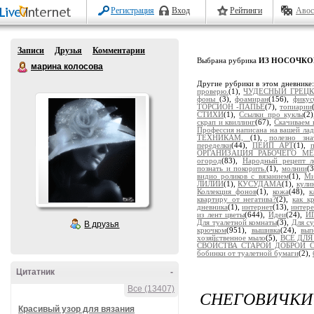
Регистрация
Вход
Рейтинги
Авос
Записи
Друзья
Комментарии
Выбрана рубрика
ИЗ НОСОЧКО
марина колосова
Другие рубрики в этом дневнике
проверю.
(1),
ЧУДЕСНЫЙ ГРЕЦК
фоны
(3),
фоамиран
(156),
фикус
ТОРСИОН -ПАПЬЕ
(7),
топиарии
СТИХИ
(1),
Ссылки про куклы
(2
скрап и квиллинг
(67),
Скачиваем 
Профессия написана на вашей ла
ТЕХНИКАМ,
(1),
полезно зна
переделки
(44),
ПЕЙП АРТ
(1),
ОРГАНИЗАЦИЯ РАБОЧЕГО МЕ
огород
(83),
Народный рецепт л
познать и покорить.
(1),
молнии
(
видио роликов с вязанием
(1),
Ми
ЛИЛИИ
(1),
КУСУДАМА
(1),
кули
Коллекция фонов
(1),
кожа
(48),
к
квартиру от негатива?
(2),
как к
дневника
(1),
интернет
(13),
интер
из лент цветы
(644),
Идеи
(24),
И
Для туалетной комнаты
(3),
Для с
В друзья
крючком
(951),
вышивка
(24),
вып
хозяйственное мыло
(5),
ВСЕ ДЛ
СВОЙСТВА СТАРОЙ ДОБРОЙ СО
бобинки от туалетной бумаги
(2),
Цитатник
-
Все (13407)
СНЕГОВИЧКИ
Красивый узор для вязания