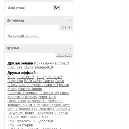
Интересы
-
Все (1)
холодный фарфор
Друзья
-
Все (436)
Друзья онлайн
Ирина-ажур
alocka13
руки_без_скуки
галина5819
Друзья оффлайн
Кого давно нет?
Кого добавить?
Babyshka
BARGUZIN
Galche
Gania
IrchaV
Irina_Karpenko
Irisha-SR
irsa-m
Kantri
Koblenz
limada
Liudmila_Sceglova
LoReLLa_66
Ltava
MerlettKA
Olana05
Pepel_Rozi
Rosa_Oksa
Rozochka13
svetshant
Tatianka_S
UstEK
Valya6827
Vasilisa59
Veh07
zhanna1000
Zharskaja
Zinaida-k
Бабулька_Ленка
Бархатная_Шляпка
Жанна_Лях
КИМУЛЕЧКА
Клуб_Красоты_и_Здоровья
Клуб_мастериц