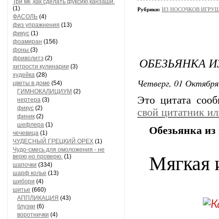
Три мк ,как сделать фуксию,канзаши.
(1)
Рубрики:
ИЗ НОСОЧКОВ ИГРУ
ФАСОЛЬ
(4)
физ упражнения
(13)
фикус
(1)
фоамиран
(156)
фоны
(3)
фриволитэ
(2)
ОБЕЗЬЯНКА И
хитрости кулинарии
(3)
худейка
(28)
Четверг, 01 Октября
цветы в доме
(54)
ГИМНОКАЛИЦИУМ
(2)
Это цитата соо
нертера
(3)
фикус
(2)
свой цитатник и
финик
(2)
шефлера
(1)
Обезьянка из
чечевица
(1)
ЧУДЕСНЫЙ ГРЕЦКИЙ ОРЕХ
(1)
Чудо-смесь для омоложения - не
Мягкая 
верю,но проверю.
(1)
шапочки
(334)
шарф колье
(13)
шибори
(4)
шитье
(660)
АППЛИКАЦИЯ
(43)
блузки
(6)
воротнички
(4)