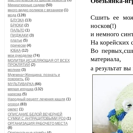
Обезьянка-иг
Мастер-классы из Школы ремонта
(3)
Миниатюрные садики
(50)
много видио роликов с вязанием
(1)
мода
(128)
Сшить ее мож
БЛУЗКА
(13)
носков(!)
БРЮКИ
(2)
ПАЛЬТО
(1)
и немного син
ПИДЖАКИ
(3)
платье
(5)
На корейских с
прически
(4)
Во первых,сши
ЮБКА
(12)
мои рукоделки
(74)
материала,
МОЛИТВА ИСЦЕЛЯЮЩАЯ ОТ ВСЕХ
ПРОКЛЯТИЙ
(2)
а результат вы
молнии
(3)
Мужчина+Женщина: познать и
покорить.
(1)
МУЛЬТИВАРКА
(66)
мягкая игрушка
(132)
нарезка
(5)
Народный рецепт лечения кашля
(1)
огород
(83)
омлет
(1)
ОПИСАНИЕ БЕЛОЙ ВЕЧЕРНЕЙ
СУМКИ С АНТРАЦИТОВЫМИ РОЗ
(1)
ОРГАНИЗАЦИЯ РАБОЧЕГО МЕСТА
(8)
Оригинальные клумбы
(4)