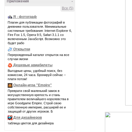
Приложения
-
Все (5)
Я - фотограф
Плагин для публикации фотографий в
дневнике пользователя. Минимальные
системные требования: Internet Explorer 6,
Fire Fox 1.5, Opera 9.5, Safari 3.1.1 со
включенным JavaScript. Возможно это
будет рабо
Открытки
Перерожденный каталог открыток на все
случаи жизни
Дешевые авиабилеты
Выгодные цены, удобный поиск, без
комиссии, 24 часа. Бронируй сейчас –
плати потом!
Онлайн-игра "Empire"
Преврати свой маленький замок в
могущественную крепость и стань
правителем величайшего королевства в
игре Goodgame Empire. Строй свою
собственную империю, расширяй ее и
защищай от других игроков. Б
Для дизайнеров
таблица цветов для дизайнера