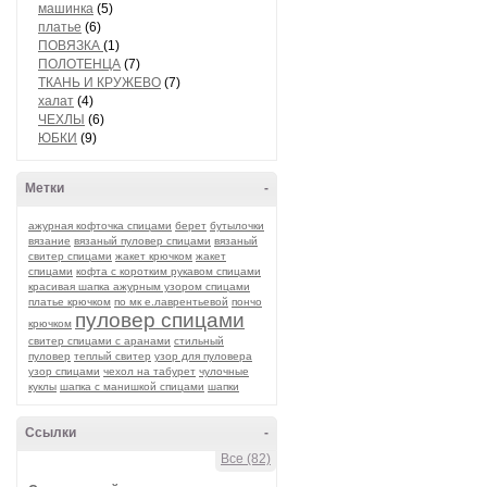
машинка
(5)
платье
(6)
ПОВЯЗКА
(1)
ПОЛОТЕНЦА
(7)
ТКАНЬ И КРУЖЕВО
(7)
халат
(4)
ЧЕХЛЫ
(6)
ЮБКИ
(9)
Метки
-
ажурная кофточка спицами
берет
бутылочки
вязание
вязаный пуловер спицами
вязаный
свитер спицами
жакет крючком
жакет
спицами
кофта с коротким рукавом спицами
красивая шапка ажурным узором спицами
платье крючком
по мк е.лаврентьевой
пончо
пуловер спицами
крючком
свитер спицами с аранами
стильный
пуловер
теплый свитер
узор для пуловера
узор спицами
чехол на табурет
чулочные
куклы
шапка с манишкой спицами
шапки
Ссылки
-
Все (82)