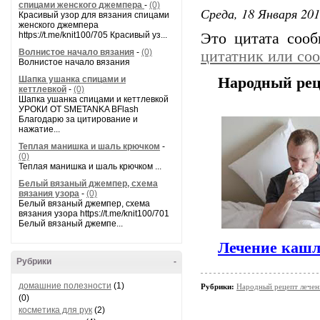
спицами женского джемпера
-
(0)
Среда, 18 Января 201
Красивый узор для вязания спицами
женского джемпера
https://t.me/knit100/705 Красивый уз...
Это цитата соо
Волнистое начало вязания
-
(0)
цитатник или со
Волнистое начало вязания
Шапка ушанка спицами и
Народный рец
кеттлевкой
-
(0)
Шапка ушанка спицами и кеттлевкой
УРОКИ ОТ SMETANKA BFlash
Благодарю за цитирование и
нажатие...
Теплая манишка и шаль крючком
-
(0)
Теплая манишка и шаль крючком ...
Белый вязаный джемпер, схема
вязания узора
-
(0)
Белый вязаный джемпер, схема
вязания узора https://t.me/knit100/701
Белый вязаный джемпе...
Лечение кашл
Рубрики
-
домашние полезности
(1)
Рубрики:
Народный рецепт лечен
(0)
косметика для рук
(2)