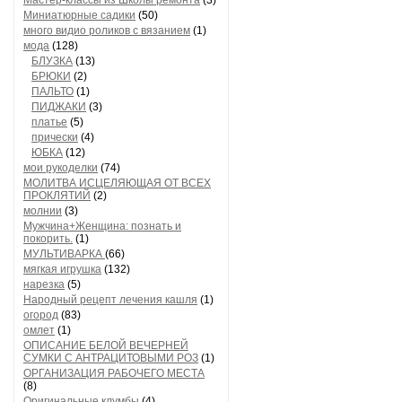
Мастер-классы из Школы ремонта
(3)
Миниатюрные садики
(50)
много видио роликов с вязанием
(1)
мода
(128)
БЛУЗКА
(13)
БРЮКИ
(2)
ПАЛЬТО
(1)
ПИДЖАКИ
(3)
платье
(5)
прически
(4)
ЮБКА
(12)
мои рукоделки
(74)
МОЛИТВА ИСЦЕЛЯЮЩАЯ ОТ ВСЕХ
ПРОКЛЯТИЙ
(2)
молнии
(3)
Мужчина+Женщина: познать и
покорить.
(1)
МУЛЬТИВАРКА
(66)
мягкая игрушка
(132)
нарезка
(5)
Народный рецепт лечения кашля
(1)
огород
(83)
омлет
(1)
ОПИСАНИЕ БЕЛОЙ ВЕЧЕРНЕЙ
СУМКИ С АНТРАЦИТОВЫМИ РОЗ
(1)
ОРГАНИЗАЦИЯ РАБОЧЕГО МЕСТА
(8)
Оригинальные клумбы
(4)