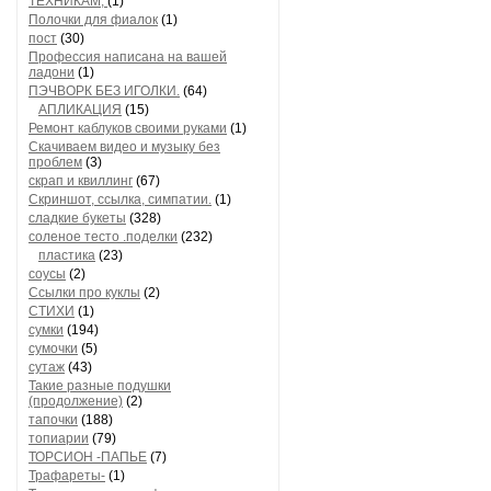
ТЕХНИКАМ,
(1)
Полочки для фиалок
(1)
пост
(30)
Профессия написана на вашей
ладони
(1)
ПЭЧВОРК БЕЗ ИГОЛКИ.
(64)
АПЛИКАЦИЯ
(15)
Ремонт каблуков своими руками
(1)
Скачиваем видео и музыку без
проблем
(3)
скрап и квиллинг
(67)
Скриншот, ссылка, симпатии.
(1)
сладкие букеты
(328)
соленое тесто .поделки
(232)
пластика
(23)
соусы
(2)
Ссылки про куклы
(2)
СТИХИ
(1)
сумки
(194)
сумочки
(5)
сутаж
(43)
Такие разные подушки
(продолжение)
(2)
тапочки
(188)
топиарии
(79)
ТОРСИОН -ПАПЬЕ
(7)
Трафареты-
(1)