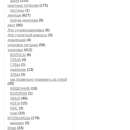
шали
(153)
газетные трубочки
(175)
постеры
(1)
декупаж
(627)
Азбука декупажа
(9)
джут
(50)
Для сутажезависимых
(6)
Для туалетной комнаты
(3)
домовушки
(4)
здоровое питание
(58)
здоровье
(412)
ВОЛОСЫ
(6)
ГЛАЗА
(4)
ГУБЫ
(1)
давление
(13)
ЗУБЫ
(3)
как правильно ухаживать за собой
(30)
КИШЕЧНИК
(10)
КОЛОРИИ
(1)
ЛИЦО
(46)
НОГИ
(15)
НОС
(3)
руки
(10)
ИГОЛЬНИЦЫ
(179)
манекен
(3)
Идеи
(24)