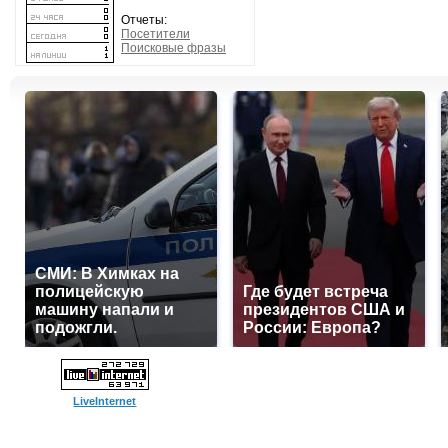
Отчеты:
Посетители
Поисковые фразы
СМИ: В Химках на
полицейскую
Где будет встреча
машину напали и
президентов США и
подожгли.
России: Европа?
LiveInternet