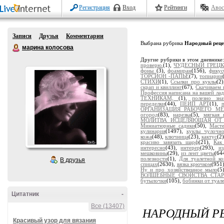
Регистрация
Вход
Рейтинги
Авос
Записи
Друзья
Комментарии
Выбрана рубрика
Народный реце
марина колосова
Другие рубрики в этом дневнике
проверю.
(1),
ЧУДЕСНЫЙ ГРЕЦК
фоны
(3),
фоамиран
(156),
фикус
ТОРСИОН -ПАПЬЕ
(7),
топиарии
СТИХИ
(1),
Ссылки про куклы
(2
скрап и квиллинг
(67),
Скачиваем 
Профессия написана на вашей ла
ТЕХНИКАМ,
(1),
полезно зна
переделки
(44),
ПЕЙП АРТ
(1),
ОРГАНИЗАЦИЯ РАБОЧЕГО МЕ
огород
(83),
нарезка
(5),
мягкая 
МОЛИТВА ИСЦЕЛЯЮЩАЯ ОТ 
Миниатюрные садики
(50),
Масте
кулинария
(1497),
куклы чулочно
кожа
(48),
ключница
(23),
кактус
(2
красиво завязать шарф
(21),
Как
интересно
(43),
интерер
(293),
и
мешковины
(29),
из лент цветы
(64
полезности
(1),
Для туалетной к
В друзья
спицах
(2630),
вязка крючком
(951
Ну и про хозяйственное мыло
(5
ВОЛШЕБНЫЕ СВОЙСТВА СТАРО
бутылочки
(105),
бобинки от туал
Цитатник
-
Все (13407)
НАРОДНЫЙ Р
Красивый узор для вязания