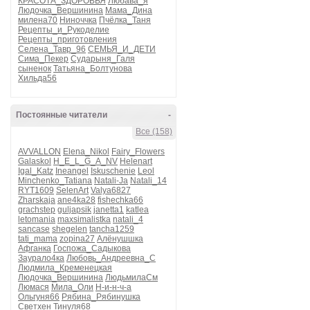
КРАСОТА_ЗДОРОВЬЯ
Любава_я
Людочка_Вершинина
Мама_Дина
милена70
Ниноччка
Пчёлка_Таня
Рецепты_и_Рукоделие
Рецепты_приготовления
Селена_Тавр_96
СЕМЬЯ_И_ДЕТИ
Сима_Пекер
Сударыня_Галя
сыненок
Татьяна_Болтунова
Хильда56
Постоянные читатели
-
Все (158)
AVVALLON
Elena_Nikol
Fairy_Flowers
Galaskol
H_E_L_G_A_NV
Helenart
Igal_Katz
Ineangel
Iskuschenie
Leol
Minchenko_Tatiana
Natali-Ja
Natali_14
RYT1609
SelenArt
Valya6827
Zharskaja
ane4ka28
fishechka66
grachstep
guljapsik
janetta1
katlea
letomania
maxsimalistka
natali_4
sancase
shegelen
tancha1259
tati_mama
zopina27
Алёнушшка
Афганка
Госпожа_Садыкова
Заурало4ка
Любовь_Андреевна_С
Людмила_Кременецкая
Людочка_Вершинина
ЛюдьмилаСм
Люмася
Мила_Оли
Н-и-н-ч-а
Ольгуня66
Рябина_Рябинушка
Светхен
Тинуля68