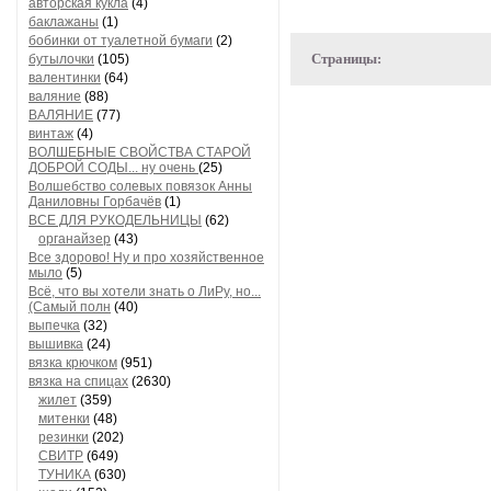
авторская кукла
(4)
баклажаны
(1)
бобинки от туалетной бумаги
(2)
Страницы:
бутылочки
(105)
валентинки
(64)
валяние
(88)
ВАЛЯНИЕ
(77)
винтаж
(4)
ВОЛШЕБНЫЕ СВОЙСТВА СТАРОЙ
ДОБРОЙ СОДЫ... ну очень
(25)
Волшебство солевых повязок Анны
Даниловны Горбачёв
(1)
ВСЕ ДЛЯ РУКОДЕЛЬНИЦЫ
(62)
органайзер
(43)
Все здорово! Ну и про хозяйственное
мыло
(5)
Всё, что вы хотели знать о ЛиРу, но...
(Самый полн
(40)
выпечка
(32)
вышивка
(24)
вязка крючком
(951)
вязка на спицах
(2630)
жилет
(359)
митенки
(48)
резинки
(202)
СВИТР
(649)
ТУНИКА
(630)