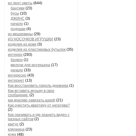
из лент цветы
(644)
бантики
(23)
бусы
(10)
ДЖИНС
(3)
начало
(1)
подушки
(4)
из мешковины
(29)
ИЗ НОСОЧКОВ ИГРУШКИ
(23)
изделия из кожи
(3)
изделия из пластиковых бутылок
(35)
интерер
(293)
балкон
(1)
мелочи для интерьера
(17)
начало
(33)
интересно
(43)
интернет
(13)
Как восстановить пароль дневника
(1)
Как вставить музыку в свое
сообщение.
(2)
как красиво завязать шарф
(21)
Как очистить квартиру от негатива?
(2)
Как скачивать и где хранить видео с
разных сайтов
(2)
кактус
(2)
ключница
(23)
кожа
(48)