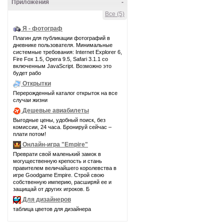
Приложения
-
Все (5)
Я - фотограф
Плагин для публикации фотографий в
дневнике пользователя. Минимальные
системные требования: Internet Explorer 6,
Fire Fox 1.5, Opera 9.5, Safari 3.1.1 со
включенным JavaScript. Возможно это
будет рабо
Открытки
Перерожденный каталог открыток на все
случаи жизни
Дешевые авиабилеты
Выгодные цены, удобный поиск, без
комиссии, 24 часа. Бронируй сейчас –
плати потом!
Онлайн-игра "Empire"
Преврати свой маленький замок в
могущественную крепость и стань
правителем величайшего королевства в
игре Goodgame Empire. Строй свою
собственную империю, расширяй ее и
защищай от других игроков. Б
Для дизайнеров
таблица цветов для дизайнера