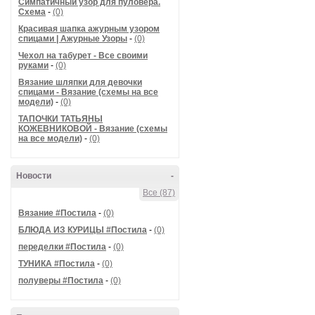
Симпатичный узор для пуловера.
Схема
-
(0)
Красивая шапка ажурным узором
спицами | Ажурные Узоры
-
(0)
Чехол на табурет - Все своими
руками
-
(0)
Вязание шляпки для девочки
спицами - Вязание (схемы на все
модели)
-
(0)
ТАПОЧКИ ТАТЬЯНЫ
КОЖЕВНИКОВОЙ - Вязание (схемы
на все модели)
-
(0)
Новости
-
Все (87)
Вязание #Постила
-
(0)
БЛЮДА ИЗ КУРИЦЫ #Постила
-
(0)
переделки #Постила
-
(0)
ТУНИКА #Постила
-
(0)
полуверы #Постила
-
(0)