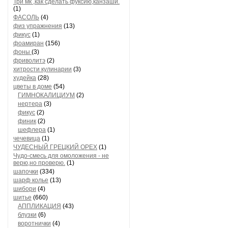
Три мк ,как сделать фуксию,канзаши.
(1)
ФАСОЛЬ
(4)
физ упражнения
(13)
фикус
(1)
фоамиран
(156)
фоны
(3)
фриволитэ
(2)
хитрости кулинарии
(3)
худейка
(28)
цветы в доме
(54)
ГИМНОКАЛИЦИУМ
(2)
нертера
(3)
фикус
(2)
финик
(2)
шефлера
(1)
чечевица
(1)
ЧУДЕСНЫЙ ГРЕЦКИЙ ОРЕХ
(1)
Чудо-смесь для омоложения - не
верю,но проверю.
(1)
шапочки
(334)
шарф колье
(13)
шибори
(4)
шитье
(660)
АППЛИКАЦИЯ
(43)
блузки
(6)
воротнички
(4)