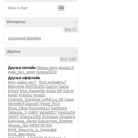
Интересы
-
Все (1)
холодный фарфор
Друзья
-
Все (436)
Друзья онлайн
Ирина-ажур
alocka13
руки_без_скуки
галина5819
Друзья оффлайн
Кого давно нет?
Кого добавить?
Babyshka
BARGUZIN
Galche
Gania
IrchaV
Irina_Karpenko
Irisha-SR
irsa-m
Kantri
Koblenz
limada
Liudmila_Sceglova
LoReLLa_66
Ltava
MerlettKA
Olana05
Pepel_Rozi
Rosa_Oksa
Rozochka13
svetshant
Tatianka_S
UstEK
Valya6827
Vasilisa59
Veh07
zhanna1000
Zharskaja
Zinaida-k
Бабулька_Ленка
Бархатная_Шляпка
Жанна_Лях
КИМУЛЕЧКА
Клуб_Красоты_и_Здоровья
Клуб_мастериц