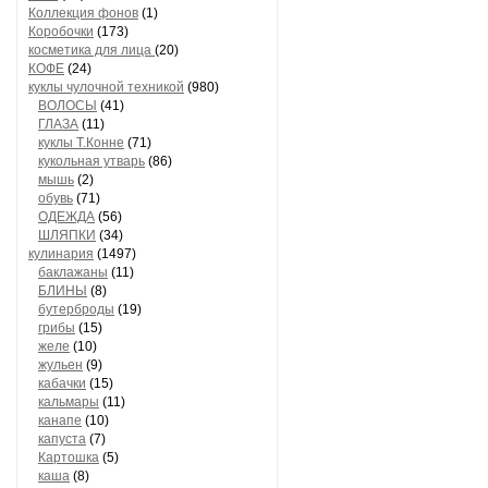
Коллекция фонов
(1)
Коробочки
(173)
косметика для лица
(20)
КОФЕ
(24)
куклы чулочной техникой
(980)
ВОЛОСЫ
(41)
ГЛАЗА
(11)
куклы Т.Конне
(71)
кукольная утварь
(86)
мышь
(2)
обувь
(71)
ОДЕЖДА
(56)
ШЛЯПКИ
(34)
кулинария
(1497)
баклажаны
(11)
БЛИНЫ
(8)
бутерброды
(19)
грибы
(15)
желе
(10)
жульен
(9)
кабачки
(15)
кальмары
(11)
канапе
(10)
капуста
(7)
Картошка
(5)
каша
(8)