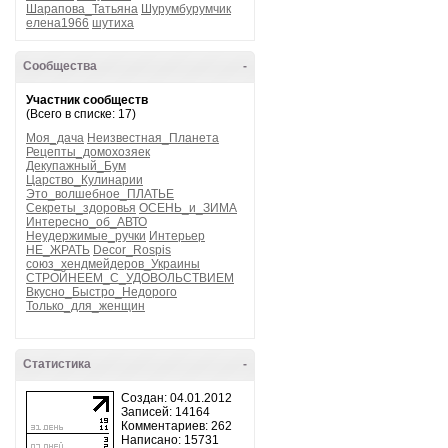
Шарапова_Татьяна
Шурумбурумчик
елена1966
шутиха
Сообщества
-
Участник сообществ
(Всего в списке: 17)
Моя_дача
Неизвестная_Планета
Рецепты_домохозяек
Декупажный_Бум
Царство_Кулинарии
Это_волшебное_ПЛАТЬЕ
Секреты_здоровья
ОСЕНЬ_и_ЗИМА
Интересно_об_АВТО
Неудержимые_ручки
Интерьер
НЕ_ЖРАТЬ
Decor_Rospis
союз_хендмейдеров_Украины
СТРОЙНЕЕМ_С_УДОВОЛЬСТВИЕМ
Вкусно_Быстро_Недорого
Только_для_женщин
Статистика
-
Создан: 04.01.2012
Записей: 14164
Комментариев: 262
Написано: 15731