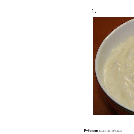
1.
Рубрики:
кулинария/каша