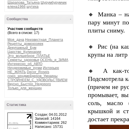
Шарапова_Татьяна
Шурумбурумчик
елена1966
шутиха
🔸 Манка – на
Сообщества
-
пару минут по
Участник сообществ
плиты сниму.
(Всего в списке: 17)
Моя_дача
Неизвестная_Планета
Рецепты_домохозяек
🔸 Рис (на ка
Декупажный_Бум
Царство_Кулинарии
крупы на литр
Это_волшебное_ПЛАТЬЕ
Секреты_здоровья
ОСЕНЬ_и_ЗИМА
Интересно_об_АВТО
Неудержимые_ручки
Интерьер
🔸 А как-то
НЕ_ЖРАТЬ
Decor_Rospis
союз_хендмейдеров_Украины
Подсмотрела ка
СТРОЙНЕЕМ_С_УДОВОЛЬСТВИЕМ
Вкусно_Быстро_Недорого
(причем не рус
Только_для_женщин
промывает, вы
соль, масло 
Статистика
-
крышкой и ст
Создан: 04.01.2012
достает прекр
Записей: 14164
Комментариев: 262
Написано: 15731