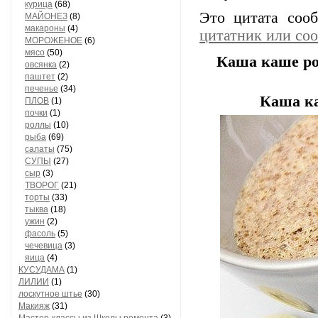
курица
(68)
Это цитата со
МАЙОНЕЗ
(8)
макароны
(4)
цитатник или со
МОРОЖЕНОЕ
(6)
мясо
(50)
Каша каше ро
овсянка
(2)
паштет
(2)
печенье
(34)
Каша ка
ПЛОВ
(1)
почки
(1)
роллы
(10)
рыба
(69)
салаты
(75)
СУПЫ
(27)
сыр
(3)
ТВОРОГ
(21)
торты
(33)
тыква
(18)
ужин
(2)
фасоль
(5)
чечевица
(3)
яица
(4)
КУСУДАМА
(1)
ЛИЛИИ
(1)
лоскутное штье
(30)
Макияж
(31)