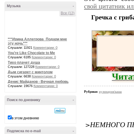
свой цитатник и
Музыка
-
Все (12)
Гречка с гри
***Ирина Аллегрова_Подари мне
эту ночь***
Слушали: 11921
Комментарии: 0
You're Like Chocolate to Me
Слушали: 6185
Комментарии: 0
Тихо плачет душа
Слушали: 127228
Комментарии: 0
Чита
Дым сигарет с минтолом
Слушали: 6638
Комментарии: 0
Денис Майданов - Вечная любовь
Слушали: 19676
Комментарии: 0
Рубрики:
кулинария/каша
Поиск по дневнику
-
в этом дневнике
>НЕМНОГО ПР
Подписка по e-mail
-