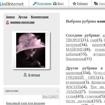
Регистрация
Вход
Рейтинги
Авос
Записи
Друзья
Комментарии
Выбрана рубрика
каш
марина колосова
Соседние рубрики:
я
ТВОРОГ
(21),
сыр
(3),
печенье
(34),
паштет
МАЙОНЕЗ
(8),
кури
кабачки
(15),
жулье
баклажаны
(11)
Другие рубрики в
шапочки
(334),
Чудо-
В друзья
ГРЕЦКИЙ ОРЕХ
(1
кулинарии
(3),
фривол
ФАСОЛЬ
(4),
Три мк 
Цитатник
-
-ПАПЬЕ
(7),
топиарии
сутаж
(43),
сумочки
(5
Все (13407)
тесто .поделки
(232),
Красивый узор для вязания