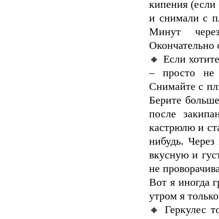
кипения (если
и снимали с п
Минут чере
Окончательно 
🔸 Если хотит
– просто не 
Снимайте с пли
Берите больше
после закипа
кастрюлю и ст
нибудь. Через
вкусную и гус
не проворачива
Вот я иногда г
утром я только
🔸 Геркулес т