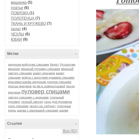
машинка
(5)
платье
(6)
ПОВЯЗКА
(1)
ПОЛОТЕНЦА
(7)
ТКАНЬ И КРУЖЕВО
(7)
халат
(4)
ЧЕХЛЫ
(6)
ЮБКИ
(9)
Метки
-
ажурная кофточка спицами
берет
бутылочки
вязание
вязаный пуловер спицами
вязаный
свитер спицами
жакет крючком
жакет
спицами
кофта с коротким рукавом спицами
красивая шапка ажурным узором спицами
платье крючком
по мк е.лаврентьевой
пончо
пуловер спицами
крючком
свитер спицами с аранами
стильный
пуловер
теплый свитер
узор для пуловера
узор спицами
чехол на табурет
чулочные
куклы
шапка с манишкой спицами
шапки
Ссылки
-
Все (82)