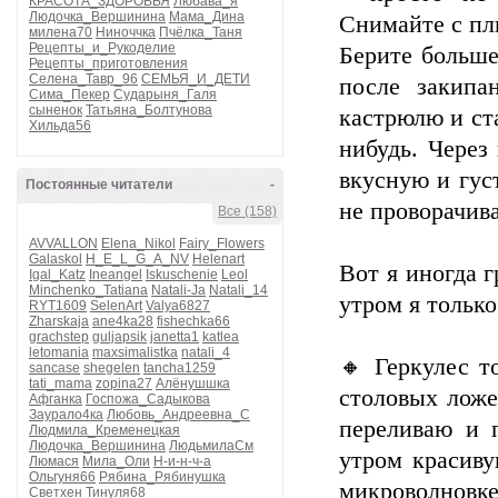
КРАСОТА_ЗДОРОВЬЯ
Любава_я
Людочка_Вершинина
Мама_Дина
Снимайте с пли
милена70
Ниноччка
Пчёлка_Таня
Рецепты_и_Рукоделие
Берите больше
Рецепты_приготовления
Селена_Тавр_96
СЕМЬЯ_И_ДЕТИ
после закипа
Сима_Пекер
Сударыня_Галя
сыненок
Татьяна_Болтунова
кастрюлю и ст
Хильда56
нибудь. Через
вкусную и гус
Постоянные читатели
-
не проворачива
Все (158)
AVVALLON
Elena_Nikol
Fairy_Flowers
Galaskol
H_E_L_G_A_NV
Helenart
Вот я иногда г
Igal_Katz
Ineangel
Iskuschenie
Leol
Minchenko_Tatiana
Natali-Ja
Natali_14
утром я только
RYT1609
SelenArt
Valya6827
Zharskaja
ane4ka28
fishechka66
grachstep
guljapsik
janetta1
katlea
letomania
maxsimalistka
natali_4
🔸 Геркулес т
sancase
shegelen
tancha1259
tati_mama
zopina27
Алёнушшка
столовых ложе
Афганка
Госпожа_Садыкова
Заурало4ка
Любовь_Андреевна_С
переливаю и 
Людмила_Кременецкая
Людочка_Вершинина
ЛюдьмилаСм
утром красив
Люмася
Мила_Оли
Н-и-н-ч-а
Ольгуня66
Рябина_Рябинушка
микроволновке
Светхен
Тинуля68