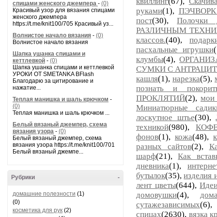
квиллинг
(67),
Скачив
спицами женского джемпера
-
(0)
руками
(1),
ПЭЧВОРК
Красивый узор для вязания спицами
женского джемпера
пост
(30),
Полочки 
https://t.me/knit100/705 Красивый уз...
РАЗЛИЧНЫМ ТЕХН
Волнистое начало вязания
-
(0)
классов.
(40),
подарк
Волнистое начало вязания
пасхальные игрушки
Шапка ушанка спицами и
клумбы
(4),
ОРГАНИЗ
кеттлевкой
-
(0)
Шапка ушанка спицами и кеттлевкой
СУМКИ С АНТРАЦИ
УРОКИ ОТ SMETANKA BFlash
кашля
(1),
нарезка
(5),
Благодарю за цитирование и
познать и покорить
нажатие...
ПРОКЛЯТИЙ
(2),
мои
Теплая манишка и шаль крючком
-
(0)
Миниатюрные садик
Теплая манишка и шаль крючком ...
лоскутное штье
(30),
Белый вязаный джемпер, схема
техникой
(980),
КОФ
вязания узора
-
(0)
фонов
(1),
кожа
(48),
Белый вязаный джемпер, схема
вязания узора https://t.me/knit100/701
разных сайтов
(2),
К
Белый вязаный джемпе...
шарф
(21),
Как встав
дневника
(1),
интерне
бутылок
(35),
изделия 
Рубрики
-
лент цветы
(644),
Иде
домашние полезности
(1)
домовушки
(4),
дом
(0)
сутажезависимых
(6)
косметика для рук
(2)
спицах
(2630),
вязка 