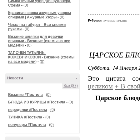
Симпатичный узор для пуловера.
Схема
-
(0)
Красивая шапка ажурным узором
спицами | Ажурные Узоры
-
(0)
Рубрики:
кулинария/каша
Чехол на табурет - Все своими
руками
-
(0)
Вязание шляпки для девочки
спицами - Вязание (схемы на все
модели)
-
(0)
ЦАРСКОЕ БЛ
ТАПОЧКИ ТАТЬЯНЫ
КОЖЕВНИКОВОЙ - Вязание (схемы
на все модели)
-
(0)
Суббота, 14 Января 2
Это цитата с
Новости
-
целиком
+
В свой
Все (87)
Вязание #Постила
-
(0)
Царское блюд
БЛЮДА ИЗ КУРИЦЫ #Постила
-
(0)
переделки #Постила
-
(0)
ТУНИКА #Постила
-
(0)
полуверы #Постила
-
(0)