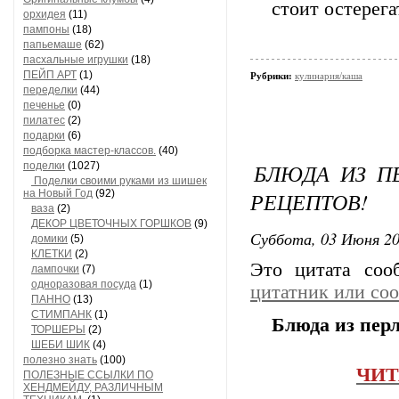
стоит остерега
орхидея
(11)
пампоны
(18)
папьемаше
(62)
пасхальные игрушки
(18)
ПЕЙП АРТ
(1)
Рубрики:
кулинария/каша
переделки
(44)
печенье
(0)
пилатес
(2)
подарки
(6)
подборка мастер-классов.
(40)
БЛЮДА ИЗ ПЕ
поделки
(1027)
Поделки своими руками из шишек
на Новый Год
(92)
РЕЦЕПТОВ!
ваза
(2)
ДЕКОР ЦВЕТОЧНЫХ ГОРШКОВ
(9)
Суббота, 03 Июня 20
домики
(5)
КЛЕТКИ
(2)
Это цитата со
лампочки
(7)
одноразовая посуда
(1)
цитатник или со
ПАННО
(13)
СТИМПАНК
(1)
Блюда из перл
ТОРШЕРЫ
(2)
ШЕБИ ШИК
(4)
полезно знать
(100)
ЧИТ
ПОЛЕЗНЫЕ ССЫЛКИ ПО
ХЕНДМЕЙДУ, РАЗЛИЧНЫМ