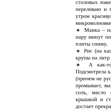
столовых ложе
переливаю и 
утром красив
микроволновке
🔸 Манка – на
пару минут по
плиты сниму.
🔸 Рис (на ка
крупы на литр
🔸 А как-то
Подсмотрела ка
(причем не рус
промывает, вы
соль, масло 
крышкой и ст
достает прекр