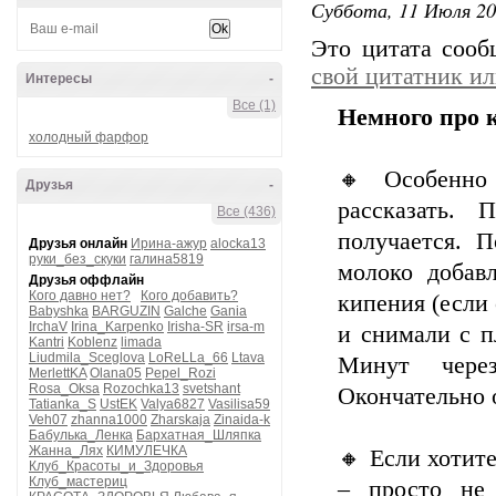
Суббота, 11 Июля 20
Это цитата соо
свой цитатник и
Интересы
-
Все (1)
Немного про 
холодный фарфор
🔸 Особенно 
Друзья
-
рассказать.
Все (436)
получается. 
Друзья онлайн
Ирина-ажур
alocka13
руки_без_скуки
галина5819
молоко добав
Друзья оффлайн
Кого давно нет?
Кого добавить?
кипения (если
Babyshka
BARGUZIN
Galche
Gania
IrchaV
Irina_Karpenko
Irisha-SR
irsa-m
и снимали с п
Kantri
Koblenz
limada
Liudmila_Sceglova
LoReLLa_66
Ltava
Минут чере
MerlettKA
Olana05
Pepel_Rozi
Rosa_Oksa
Rozochka13
svetshant
Окончательно 
Tatianka_S
UstEK
Valya6827
Vasilisa59
Veh07
zhanna1000
Zharskaja
Zinaida-k
Бабулька_Ленка
Бархатная_Шляпка
Жанна_Лях
КИМУЛЕЧКА
🔸 Если хотит
Клуб_Красоты_и_Здоровья
Клуб_мастериц
– просто не 