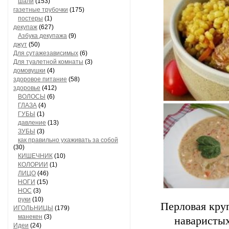
шали
(153)
газетные трубочки
(175)
постеры
(1)
декупаж
(627)
Азбука декупажа
(9)
джут
(50)
Для сутажезависимых
(6)
Для туалетной комнаты
(3)
домовушки
(4)
здоровое питание
(58)
здоровье
(412)
ВОЛОСЫ
(6)
ГЛАЗА
(4)
ГУБЫ
(1)
давление
(13)
ЗУБЫ
(3)
как правильно ухаживать за собой
(30)
КИШЕЧНИК
(10)
КОЛОРИИ
(1)
ЛИЦО
(46)
НОГИ
(15)
НОС
(3)
руки
(10)
Перловая круп
ИГОЛЬНИЦЫ
(179)
манекен
(3)
наваристых
Идеи
(24)