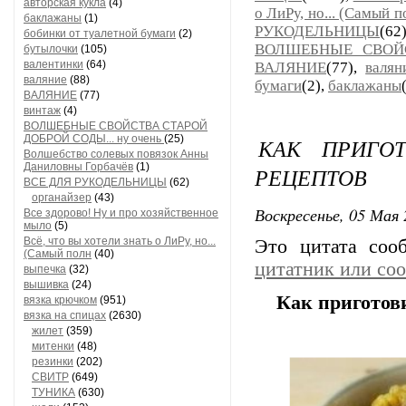
авторская кукла
(4)
о ЛиРу, но... (Самый п
баклажаны
(1)
РУКОДЕЛЬНИЦЫ
(62
бобинки от туалетной бумаги
(2)
ВОЛШЕБНЫЕ СВОЙС
бутылочки
(105)
валентинки
(64)
ВАЛЯНИЕ
(77),
валян
валяние
(88)
бумаги
(2),
баклажаны
ВАЛЯНИЕ
(77)
винтаж
(4)
ВОЛШЕБНЫЕ СВОЙСТВА СТАРОЙ
ДОБРОЙ СОДЫ... ну очень
(25)
КАК ПРИГОТ
Волшебство солевых повязок Анны
Даниловны Горбачёв
(1)
РЕЦЕПТОВ
ВСЕ ДЛЯ РУКОДЕЛЬНИЦЫ
(62)
органайзер
(43)
Воскресенье, 05 Мая 
Все здорово! Ну и про хозяйственное
мыло
(5)
Всё, что вы хотели знать о ЛиРу, но...
Это цитата со
(Самый полн
(40)
цитатник или со
выпечка
(32)
вышивка
(24)
Как приготови
вязка крючком
(951)
вязка на спицах
(2630)
жилет
(359)
митенки
(48)
резинки
(202)
СВИТР
(649)
ТУНИКА
(630)