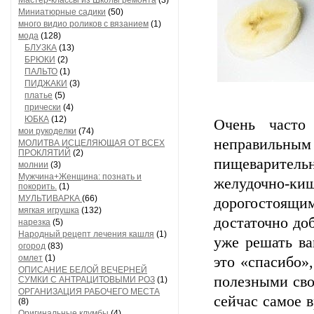
Мастер-классы из Школы ремонта
(3)
Миниатюрные садики
(50)
много видио роликов с вязанием
(1)
мода
(128)
БЛУЗКА
(13)
БРЮКИ
(2)
ПАЛЬТО
(1)
ПИДЖАКИ
(3)
платье
(5)
прически
(4)
ЮБКА
(12)
Очень часто
мои рукоделки
(74)
неправильны
МОЛИТВА ИСЦЕЛЯЮЩАЯ ОТ ВСЕХ
ПРОКЛЯТИЙ
(2)
пищеварител
молнии
(3)
Мужчина+Женщина: познать и
желудочно-
покорить.
(1)
МУЛЬТИВАРКА
(66)
дорогостоя
мягкая игрушка
(132)
достаточно до
нарезка
(5)
Народный рецепт лечения кашля
(1)
уже решать ва
огород
(83)
омлет
(1)
это «спасибо»
ОПИСАНИЕ БЕЛОЙ ВЕЧЕРНЕЙ
полезными сво
СУМКИ С АНТРАЦИТОВЫМИ РОЗ
(1)
ОРГАНИЗАЦИЯ РАБОЧЕГО МЕСТА
сейчас самое 
(8)
Оригинальные клумбы
(4)