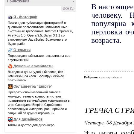
Приложения
-
В настоящее
Все (5)
человеку. 
Я - фотограф
популярна 
Плагин для публикации фотографий в
дневнике пользователя. Минимальные
перловки оч
системные требования: Internet Explorer 6,
Fire Fox 1.5, Opera 9.5, Safari 3.1.1 со
возраста.
включенным JavaScript. Возможно это
будет рабо
Открытки
Перерожденный каталог открыток на все
случаи жизни
Дешевые авиабилеты
Выгодные цены, удобный поиск, без
комиссии, 24 часа. Бронируй сейчас –
Рубрики:
кулинария/каша
плати потом!
Онлайн-игра "Empire"
Преврати свой маленький замок в
могущественную крепость и стань
правителем величайшего королевства в
игре Goodgame Empire. Строй свою
ГРЕЧКА С ГР
собственную империю, расширяй ее и
защищай от других игроков. Б
Для дизайнеров
Четверг, 08 Декабря 
таблица цветов для дизайнера
Это цитата со