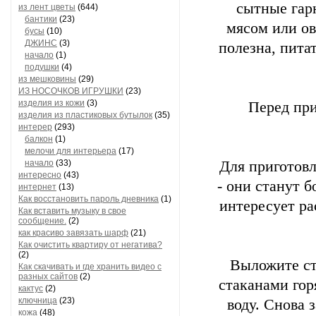
сытные гар
из лент цветы
(644)
бантики
(23)
мясом или ов
бусы
(10)
ДЖИНС
(3)
полезна, пита
начало
(1)
подушки
(4)
из мешковины
(29)
ИЗ НОСОЧКОВ ИГРУШКИ
(23)
изделия из кожи
(3)
Перед при
изделия из пластиковых бутылок
(35)
интерер
(293)
балкон
(1)
мелочи для интерьера
(17)
начало
(33)
Для приготовл
интересно
(43)
- они станут б
интернет
(13)
Как восстановить пароль дневника
(1)
интересует ра
Как вставить музыку в свое
сообщение.
(2)
как красиво завязать шарф
(21)
Как очистить квартиру от негатива?
(2)
Выложите ст
Как скачивать и где хранить видео с
разных сайтов
(2)
стаканами гор
кактус
(2)
ключница
(23)
воду. Снова з
кожа
(48)