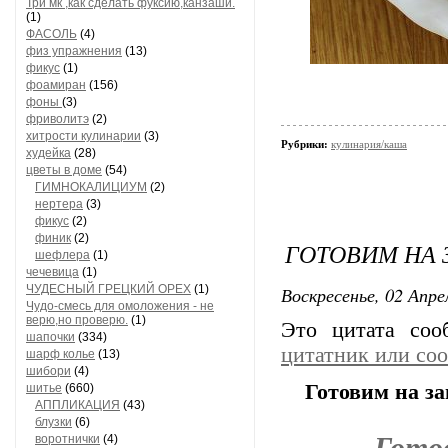
Три мк ,как сделать фуксию,канзаши.
(1)
ФАСОЛЬ
(4)
физ упражнения
(13)
фикус
(1)
фоамиран
(156)
фоны
(3)
фриволитэ
(2)
хитрости кулинарии
(3)
Рубрики:
кулинария/каша
худейка
(28)
цветы в доме
(54)
ГИМНОКАЛИЦИУМ
(2)
нертера
(3)
фикус
(2)
финик
(2)
ГОТОВИМ НА
шефлера
(1)
чечевица
(1)
ЧУДЕСНЫЙ ГРЕЦКИЙ ОРЕХ
(1)
Воскресенье, 02 Апре
Чудо-смесь для омоложения - не
верю,но проверю.
(1)
Это цитата со
шапочки
(334)
цитатник или со
шарф колье
(13)
шибори
(4)
Готовим на з
шитье
(660)
АППЛИКАЦИЯ
(43)
блузки
(6)
Гото
воротнички
(4)