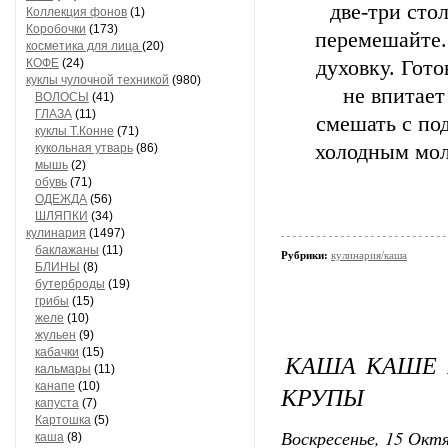
две-три сто
Коллекция фонов
(1)
Коробочки
(173)
перемешайте.
косметика для лица
(20)
КОФЕ
(24)
духовку. Гото
куклы чулочной техникой
(980)
не впитает
ВОЛОСЫ
(41)
ГЛАЗА
(11)
смешать с по
куклы Т.Конне
(71)
холодным мол
кукольная утварь
(86)
мышь
(2)
обувь
(71)
ОДЕЖДА
(56)
ШЛЯПКИ
(34)
кулинария
(1497)
баклажаны
(11)
Рубрики:
кулинария/каша
БЛИНЫ
(8)
бутерброды
(19)
грибы
(15)
желе
(10)
жульен
(9)
кабачки
(15)
КАША КАШЕ 
кальмары
(11)
канапе
(10)
КРУПЫ
капуста
(7)
Картошка
(5)
Воскресенье, 15 Октя
каша
(8)