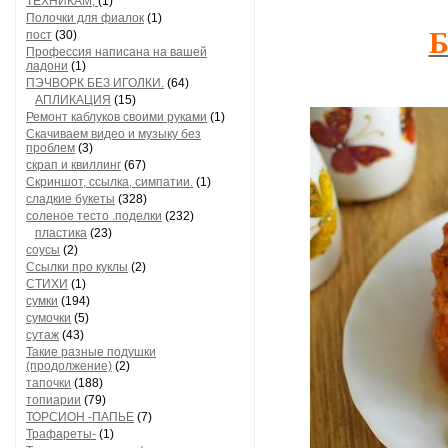
ТЕХНИКАМ,
(1)
Полочки для фиалок
(1)
Б
пост
(30)
Профессия написана на вашей
ладони
(1)
ПЭЧВОРК БЕЗ ИГОЛКИ.
(64)
АПЛИКАЦИЯ
(15)
Ремонт каблуков своими руками
(1)
Скачиваем видео и музыку без
проблем
(3)
скрап и квиллинг
(67)
Скриншот, ссылка, симпатии.
(1)
сладкие букеты
(328)
соленое тесто .поделки
(232)
пластика
(23)
соусы
(2)
Ссылки про куклы
(2)
СТИХИ
(1)
сумки
(194)
сумочки
(5)
сутаж
(43)
Такие разные подушки
(продолжение)
(2)
тапочки
(188)
топиарии
(79)
ТОРСИОН -ПАПЬЕ
(7)
Трафареты-
(1)