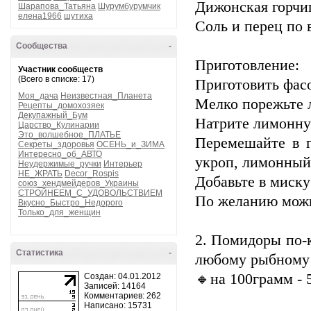
Дижонская горчиц
Шарапова_Татьяна
Шурумбурумчик
елена1966
шутиха
Соль и перец по 
Сообщества
-
Приготовление:
Участник сообществ
(Всего в списке: 17)
Приготовить фасо
Моя_дача
Неизвестная_Планета
Мелко порежьте л
Рецепты_домохозяек
Декупажный_Бум
Натрите лимонну
Царство_Кулинарии
Это_волшебное_ПЛАТЬЕ
Перемешайте в г
Секреты_здоровья
ОСЕНЬ_и_ЗИМА
Интересно_об_АВТО
укроп, лимонный 
Неудержимые_ручки
Интерьер
НЕ_ЖРАТЬ
Decor_Rospis
Добавьте в миску
союз_хендмейдеров_Украины
СТРОЙНЕЕМ_С_УДОВОЛЬСТВИЕМ
По желанию можн
Вкусно_Быстро_Недорого
Только_для_женщин
2. Помидоры по-
Статистика
-
любому рыбному
🔸на 100грамм - 
Создан: 04.01.2012
Записей: 14164
Комментариев: 262
Написано: 15731