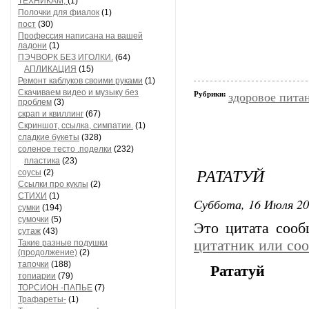
ТЕХНИКАМ,
(1)
Полочки для фиалок
(1)
пост
(30)
Профессия написана на вашей
ладони
(1)
ПЭЧВОРК БЕЗ ИГОЛКИ.
(64)
АПЛИКАЦИЯ
(15)
Ремонт каблуков своими руками
(1)
Скачиваем видео и музыку без
Рубрики:
здоровое пита
проблем
(3)
скрап и квиллинг
(67)
Скриншот, ссылка, симпатии.
(1)
сладкие букеты
(328)
соленое тесто .поделки
(232)
пластика
(23)
РАТАТУЙ
соусы
(2)
Ссылки про куклы
(2)
СТИХИ
(1)
Суббота, 16 Июля 20
сумки
(194)
сумочки
(5)
Это цитата соо
сутаж
(43)
цитатник или со
Такие разные подушки
(продолжение)
(2)
тапочки
(188)
Рататуй
топиарии
(79)
ТОРСИОН -ПАПЬЕ
(7)
Трафареты-
(1)