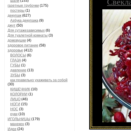
Свекл
шали
(153)
газетные трубочки
(175)
постеры
(1)
декупаж
(627)
Азбука декупажа
(9)
джут
(50)
Для сутажезависимых
(6)
Для туалетной комнаты
(3)
домовушки
(4)
здоровое питание
(58)
здоровье
(412)
ВОЛОСЫ
(6)
ГЛАЗА
(4)
ГУБЫ
(1)
давление
(13)
ЗУБЫ
(3)
как правильно ухаживать за собой
(30)
КИШЕЧНИК
(10)
КОЛОРИИ
(1)
ЛИЦО
(46)
НОГИ
(15)
НОС
(3)
руки
(10)
ИГОЛЬНИЦЫ
(179)
манекен
(3)
Идеи
(24)
Свекла 