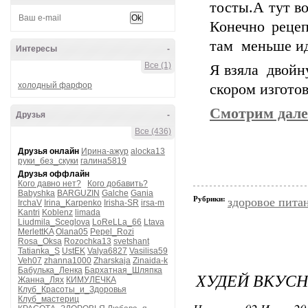
тосты.А тут во
Конечно рецеп
там меньше ид
Интересы
-
Все (1)
Я взяла двойн
холодный фарфор
скором изгото
Смотрим дале
Друзья
-
Все (436)
Друзья онлайн
Ирина-ажур
alocka13
руки_без_скуки
галина5819
Друзья оффлайн
Кого давно нет?
Кого добавить?
Babyshka
BARGUZIN
Galche
Gania
Рубрики:
здоровое пита
IrchaV
Irina_Karpenko
Irisha-SR
irsa-m
Kantri
Koblenz
limada
Liudmila_Sceglova
LoReLLa_66
Ltava
MerlettKA
Olana05
Pepel_Rozi
Rosa_Oksa
Rozochka13
svetshant
Tatianka_S
UstEK
Valya6827
Vasilisa59
Veh07
zhanna1000
Zharskaja
Zinaida-k
Бабулька_Ленка
Бархатная_Шляпка
ХУДЕЙ ВКУС
Жанна_Лях
КИМУЛЕЧКА
Клуб_Красоты_и_Здоровья
Клуб_мастериц