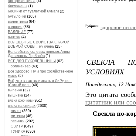
авторская кукла
(4)
баклажаны
(1)
бобинки от туалетной бумаги
(2)
бутылочки
(105)
валентинки
(64)
Рубрики:
здоровое пита
валяние
(88)
ВАЛЯНИЕ
(77)
винтаж
(4)
ВОЛШЕБНЫЕ СВОЙСТВА СТАРОЙ
ДОБРОЙ СОДЫ... ну очень
(25)
Волшебство солевых повязок Анны
Даниловны Горбачёв
(1)
СВЕКЛА П
ВСЕ ДЛЯ РУКОДЕЛЬНИЦЫ
(62)
органайзер
(43)
УСЛОВИЯХ
Все здорово! Ну и про хозяйственное
мыло
(5)
Всё, что вы хотели знать о ЛиРу, но...
Понедельник, 12 Нояб
(Самый полн
(40)
выпечка
(32)
Это цитата соо
вышивка
(24)
вязка крючком
(951)
цитатник или со
вязка на спицах
(2630)
жилет
(359)
Свекла по-ко
митенки
(48)
резинки
(202)
СВИТР
(649)
ТУНИКА
(630)