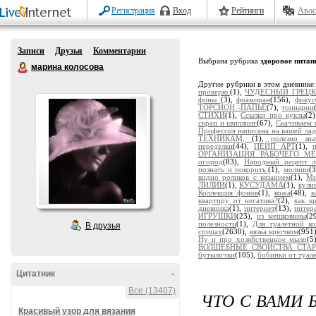
Регистрация
Вход
Рейтинги
Авос
Записи
Друзья
Комментарии
Выбрана рубрика
здоровое питан
марина колосова
Другие рубрики в этом дневнике
проверю.
(1),
ЧУДЕСНЫЙ ГРЕЦК
фоны
(3),
фоамиран
(156),
фикус
ТОРСИОН -ПАПЬЕ
(7),
топиарии
СТИХИ
(1),
Ссылки про куклы
(2
скрап и квиллинг
(67),
Скачиваем 
Профессия написана на вашей ла
ТЕХНИКАМ,
(1),
полезно зна
переделки
(44),
ПЕЙП АРТ
(1),
ОРГАНИЗАЦИЯ РАБОЧЕГО МЕ
огород
(83),
Народный рецепт л
познать и покорить.
(1),
молнии
(
видио роликов с вязанием
(1),
Ми
ЛИЛИИ
(1),
КУСУДАМА
(1),
кули
Коллекция фонов
(1),
кожа
(48),
к
квартиру от негатива?
(2),
как к
дневника
(1),
интернет
(13),
интер
ИГРУШКИ
(23),
из мешковины
(2
полезности
(1),
Для туалетной к
В друзья
спицах
(2630),
вязка крючком
(951
Ну и про хозяйственное мыло
(5
ВОЛШЕБНЫЕ СВОЙСТВА СТАРО
бутылочки
(105),
бобинки от туал
Цитатник
-
Все (13407)
ЧТО С ВАМИ 
Красивый узор для вязания