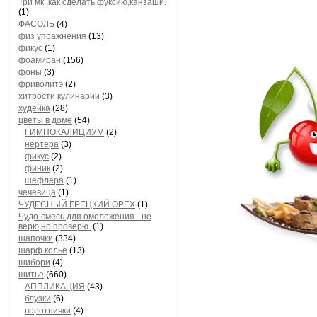
Три мк ,как сделать фуксию,канзаши.
(1)
ФАСОЛЬ
(4)
физ упражнения
(13)
фикус
(1)
фоамиран
(156)
фоны
(3)
фриволитэ
(2)
хитрости кулинарии
(3)
худейка
(28)
цветы в доме
(54)
ГИМНОКАЛИЦИУМ
(2)
нертера
(3)
фикус
(2)
финик
(2)
шефлера
(1)
чечевица
(1)
ЧУДЕСНЫЙ ГРЕЦКИЙ ОРЕХ
(1)
Чудо-смесь для омоложения - не
верю,но проверю.
(1)
шапочки
(334)
шарф колье
(13)
шибори
(4)
шитье
(660)
АППЛИКАЦИЯ
(43)
блузки
(6)
воротнички
(4)