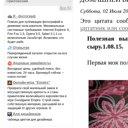
Приложения
-
Все (5)
Суббота, 02 Июля 20
Я - фотограф
Это цитата со
Плагин для публикации фотографий в
дневнике пользователя. Минимальные
цитатник или со
системные требования: Internet Explorer 6,
Fire Fox 1.5, Opera 9.5, Safari 3.1.1 со
Полезная вы
включенным JavaScript. Возможно это
будет рабо
сыру.1.08.15.
Открытки
Перерожденный каталог открыток на все
случаи жизни
Первая моя по
Дешевые авиабилеты
Выгодные цены, удобный поиск, без
комиссии, 24 часа. Бронируй сейчас –
плати потом!
Онлайн-игра "Empire"
Преврати свой маленький замок в
могущественную крепость и стань
правителем величайшего королевства в
игре Goodgame Empire. Строй свою
собственную империю, расширяй ее и
защищай от других игроков. Б
Для дизайнеров
таблица цветов для дизайнера