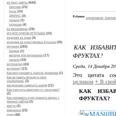
из лент цветы
(644)
свеколь
бантики
(23)
бусы
(10)
выдерживает
ДЖИНС
(3)
Рубрики:
здоровое пита
пряно-ост
начало
(1)
подушки
(4)
Кроме
из мешковины
(29)
немало
ИЗ НОСОЧКОВ ИГРУШКИ
(23)
изделия из кожи
(3)
изделия из пластиковых бутылок
(35)
КАК ИЗБАВИ
интерер
(293)
балкон
(1)
ФРУКТАХ?
мелочи для интерьера
(17)
начало
(33)
Для приго
интересно
(43)
Среда, 14 Декабря 20
интернет
(13)
Как восстановить пароль дневника
(1)
Это цитата с
Как вставить музыку в свое
целиком
+
В свой
сообщение.
(2)
как красиво завязать шарф
(21)
Как очистить квартиру от негатива?
КАК ИЗБА
(2)
ФРУКТАХ?
Как скачивать и где хранить видео с
разных сайтов
(2)
кактус
(2)
ключница
(23)
кожа
(48)