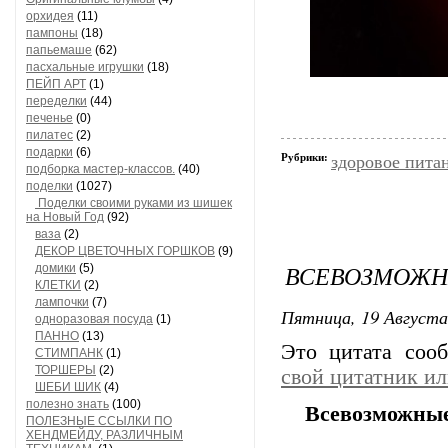
орхидея
(11)
пампоны
(18)
папьемаше
(62)
пасхальные игрушки
(18)
ПЕЙП АРТ
(1)
переделки
(44)
печенье
(0)
пилатес
(2)
подарки
(6)
Рубрики:
здоровое пита
подборка мастер-классов.
(40)
поделки
(1027)
Поделки своими руками из шишек
на Новый Год
(92)
ваза
(2)
ДЕКОР ЦВЕТОЧНЫХ ГОРШКОВ
(9)
ВСЕВОЗМОЖН
домики
(5)
КЛЕТКИ
(2)
лампочки
(7)
Пятница, 19 Августа
одноразовая посуда
(1)
ПАННО
(13)
Это цитата со
СТИМПАНК
(1)
ТОРШЕРЫ
(2)
свой цитатник и
ШЕБИ ШИК
(4)
полезно знать
(100)
Всевозможные
ПОЛЕЗНЫЕ ССЫЛКИ ПО
ХЕНДМЕЙДУ, РАЗЛИЧНЫМ