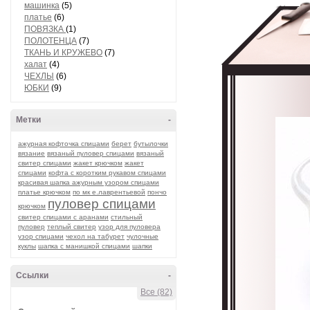
машинка
(5)
платье
(6)
ПОВЯЗКА
(1)
ПОЛОТЕНЦА
(7)
ТКАНЬ И КРУЖЕВО
(7)
халат
(4)
ЧЕХЛЫ
(6)
ЮБКИ
(9)
Метки
-
ажурная кофточка спицами
берет
бутылочки
вязание
вязаный пуловер спицами
вязаный
свитер спицами
жакет крючком
жакет
спицами
кофта с коротким рукавом спицами
красивая шапка ажурным узором спицами
платье крючком
по мк е.лаврентьевой
пончо
пуловер спицами
крючком
свитер спицами с аранами
стильный
пуловер
теплый свитер
узор для пуловера
узор спицами
чехол на табурет
чулочные
куклы
шапка с манишкой спицами
шапки
Ссылки
-
Все (82)