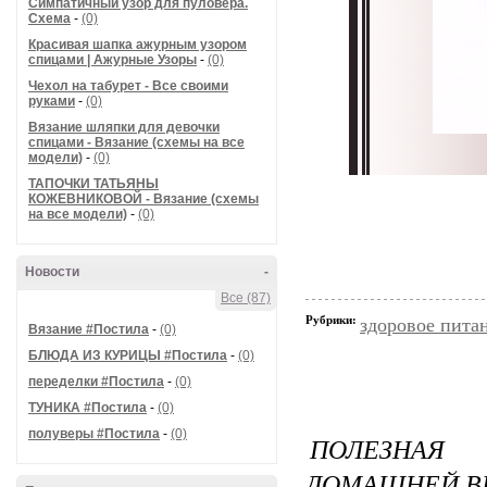
Симпатичный узор для пуловера.
Схема
-
(0)
Красивая шапка ажурным узором
спицами | Ажурные Узоры
-
(0)
Чехол на табурет - Все своими
руками
-
(0)
Вязание шляпки для девочки
спицами - Вязание (схемы на все
модели)
-
(0)
ТАПОЧКИ ТАТЬЯНЫ
КОЖЕВНИКОВОЙ - Вязание (схемы
на все модели)
-
(0)
Новости
-
Все (87)
Рубрики:
здоровое пита
Вязание #Постила
-
(0)
БЛЮДА ИЗ КУРИЦЫ #Постила
-
(0)
переделки #Постила
-
(0)
ТУНИКА #Постила
-
(0)
полуверы #Постила
-
(0)
ПОЛЕЗНАЯ
ДОМАШНЕЙ ВЕТ