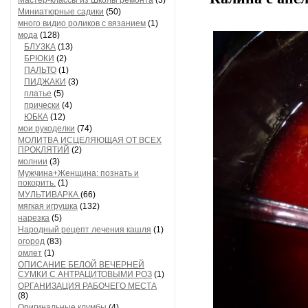
Мастер-классы из Школы ремонта
(3)
Все. Наша
Миниатюрные садики
(50)
много видио роликов с вязанием
(1)
мода
(128)
БЛУЗКА
(13)
БРЮКИ
(2)
Такой ос
ПАЛЬТО
(1)
блюду. А го
ПИДЖАКИ
(3)
платье
(5)
прически
(4)
ЮБКА
(12)
мои рукоделки
(74)
МОЛИТВА ИСЦЕЛЯЮЩАЯ ОТ ВСЕХ
ПРОКЛЯТИЙ
(2)
молнии
(3)
Мужчина+Женщина: познать и
покорить.
(1)
МУЛЬТИВАРКА
(66)
мягкая игрушка
(132)
нарезка
(5)
Народный рецепт лечения кашля
(1)
огород
(83)
омлет
(1)
ОПИСАНИЕ БЕЛОЙ ВЕЧЕРНЕЙ
СУМКИ С АНТРАЦИТОВЫМИ РОЗ
(1)
ОРГАНИЗАЦИЯ РАБОЧЕГО МЕСТА
(8)
Оригинальные клумбы
(4)