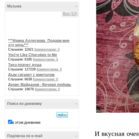
Музыка
-
Все (12)
***Ирина Аллегрова_Подари мне
эту ночь***
Слушали: 11921
Комментарии: 0
You're Like Chocolate to Me
Слушали: 6185
Комментарии: 0
Тихо плачет душа
Слушали: 127228
Комментарии: 0
Дым сигарет с минтолом
Слушали: 6638
Комментарии: 0
Денис Майданов - Вечная любовь
Слушали: 19676
Комментарии: 0
Поиск по дневнику
-
в этом дневнике
И вкусная очен
Подписка по e-mail
-