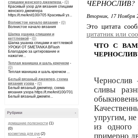
ЧЕРНОСЛИВ?
спицами женского джемпера
-
(0)
Красивый узор для вязания спицами
женского джемпера
Вторник, 17 Ноября 2
https://t.me/knit100/705 Красивый уз...
Волнистое начало вязания
-
(0)
Это цитата соо
Волнистое начало вязания
цитатник или со
Шапка ушанка спицами и
кеттлевкой
-
(0)
Шапка ушанка спицами и кеттлевкой
ЧТО С ВАМ
УРОКИ ОТ SMETANKA BFlash
Благодарю за цитирование и
ЧЕРНОСЛИВ
нажатие...
Теплая манишка и шаль крючком
-
(0)
Теплая манишка и шаль крючком ...
Чернослив
Белый вязаный джемпер, схема
вязания узора
-
(0)
сливы разн
Белый вязаный джемпер, схема
вязания узора https://t.me/knit100/701
Белый вязаный джемпе...
обыкновенна
Качественн
Рубрики
-
упругим, н
домашние полезности
(1)
из одного 
(0)
примерно дв
косметика для рук
(2)