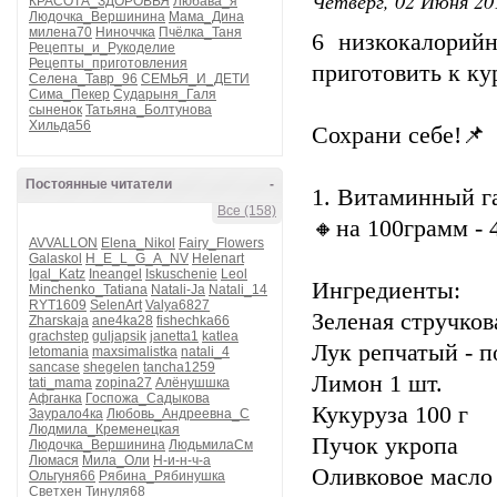
Четверг, 02 Июня 20
КРАСОТА_ЗДОРОВЬЯ
Любава_я
Людочка_Вершинина
Мама_Дина
милена70
Ниноччка
Пчёлка_Таня
6 низкокалорий
Рецепты_и_Рукоделие
Рецепты_приготовления
приготовить к ку
Селена_Тавр_96
СЕМЬЯ_И_ДЕТИ
Сима_Пекер
Сударыня_Галя
сыненок
Татьяна_Болтунова
Хильда56
Сохрани себе!📌
Постоянные читатели
-
1. Витаминный г
Все (158)
🔸на 100грамм - 
AVVALLON
Elena_Nikol
Fairy_Flowers
Galaskol
H_E_L_G_A_NV
Helenart
Igal_Katz
Ineangel
Iskuschenie
Leol
Ингредиенты:
Minchenko_Tatiana
Natali-Ja
Natali_14
RYT1609
SelenArt
Valya6827
Зеленая стручков
Zharskaja
ane4ka28
fishechka66
grachstep
guljapsik
janetta1
katlea
Лук репчатый - п
letomania
maxsimalistka
natali_4
sancase
shegelen
tancha1259
Лимон 1 шт.
tati_mama
zopina27
Алёнушшка
Афганка
Госпожа_Садыкова
Кукуруза 100 г
Заурало4ка
Любовь_Андреевна_С
Людмила_Кременецкая
Пучок укропа
Людочка_Вершинина
ЛюдьмилаСм
Люмася
Мила_Оли
Н-и-н-ч-а
Оливковое масло
Ольгуня66
Рябина_Рябинушка
Светхен
Тинуля68