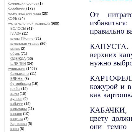
Коллекция фонов
(1)
Коробочки
(173)
От нитрат
косметика для лица
(20)
расти
КОФЕ
(24)
избавитьс
куклы чулочной техникой
(980)
ВОЛОСЫ
(41)
правильно в
ГЛАЗА
(11)
куклы Т.Конне
(71)
кукольная утварь
(86)
КАПУСТА. Б
мышь
(2)
верхних кап
обувь
(71)
ОДЕЖДА
(56)
нужно выбро
ШЛЯПКИ
(34)
Реце
кулинария
(1497)
вопло
баклажаны
(11)
КАРТОФЕЛЬ.
БЛИНЫ
(8)
бутерброды
(19)
кожурой и 
грибы
(15)
как картошк
желе
(10)
жульен
(9)
Измел
кабачки
(15)
КАБАЧКИ,
кальмары
(11)
корейским, 
канапе
(10)
длинно
цвету должн
капуста
(7)
отсутствует
Картошка
(5)
они темно 
каша
(8)
способом, 