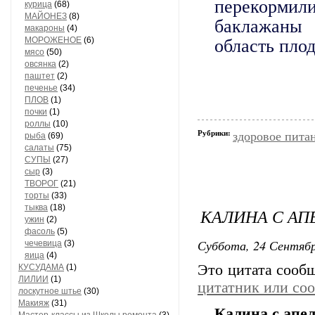
перекорми
курица
(68)
МАЙОНЕЗ
(8)
баклажаны
макароны
(4)
Помещаем 
МОРОЖЕНОЕ
(6)
область плод
мясо
(50)
натира
овсянка
(2)
паштет
(2)
печенье
(34)
Лук 
ПЛОВ
(1)
почки
(1)
роллы
(10)
Рубрики:
здоровое пита
рыба
(69)
Корианд
салаты
(75)
СУПЫ
(27)
сыр
(3)
ТВОРОГ
(21)
Снима
торты
(33)
ароматну
тыква
(18)
КАЛИНА С А
добавля
ужин
(2)
фасоль
(5)
Суббота, 24 Сентябр
чечевица
(3)
яица
(4)
Это цитата соо
КУСУДАМА
(1)
Через 
ЛИЛИИ
(1)
цитатник или со
лоскутное штье
(30)
Макияж
(31)
Калина с апе