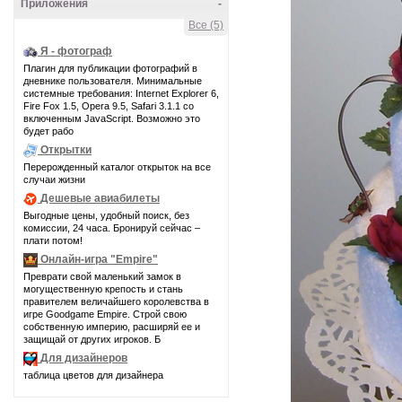
Приложения
-
Все (5)
Я - фотограф
Плагин для публикации фотографий в
дневнике пользователя. Минимальные
системные требования: Internet Explorer 6,
Fire Fox 1.5, Opera 9.5, Safari 3.1.1 со
включенным JavaScript. Возможно это
будет рабо
Открытки
Перерожденный каталог открыток на все
случаи жизни
Дешевые авиабилеты
Выгодные цены, удобный поиск, без
комиссии, 24 часа. Бронируй сейчас –
плати потом!
Онлайн-игра "Empire"
Преврати свой маленький замок в
могущественную крепость и стань
правителем величайшего королевства в
игре Goodgame Empire. Строй свою
собственную империю, расширяй ее и
защищай от других игроков. Б
Для дизайнеров
таблица цветов для дизайнера