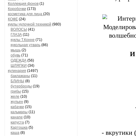
Коллекция фонов
(1)
Коробочки
(173)
косметика для лица
(20)
КОФЕ
(24)
куклы чулочной техникой
(980)
ВОЛОСЫ
(41)
ГЛАЗА
(11)
куклы Т.Конне
(71)
кукольная утварь
(86)
мышь
(2)
И
обувь
(71)
ОДЕЖДА
(56)
ШЛЯПКИ
(34)
кулинария
(1497)
баклажаны
(11)
БЛИНЫ
(8)
бутерброды
(19)
грибы
(15)
желе
(10)
жульен
(9)
кабачки
(15)
кальмары
(11)
канапе
(10)
капуста
(7)
Картошка
(5)
- вкрутики 
каша
(8)