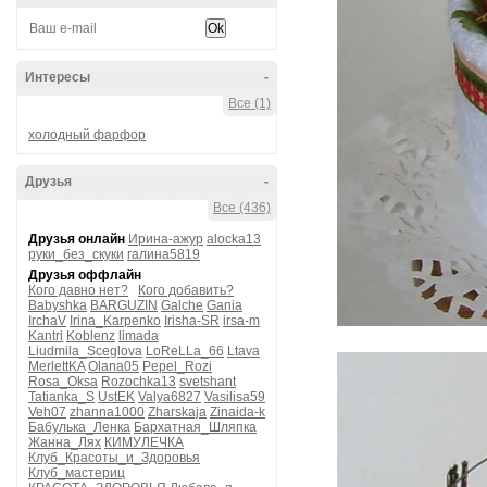
Интересы
-
Все (1)
холодный фарфор
Друзья
-
Все (436)
Друзья онлайн
Ирина-ажур
alocka13
руки_без_скуки
галина5819
Друзья оффлайн
Кого давно нет?
Кого добавить?
Babyshka
BARGUZIN
Galche
Gania
IrchaV
Irina_Karpenko
Irisha-SR
irsa-m
Kantri
Koblenz
limada
Liudmila_Sceglova
LoReLLa_66
Ltava
MerlettKA
Olana05
Pepel_Rozi
Rosa_Oksa
Rozochka13
svetshant
Tatianka_S
UstEK
Valya6827
Vasilisa59
Veh07
zhanna1000
Zharskaja
Zinaida-k
Бабулька_Ленка
Бархатная_Шляпка
Жанна_Лях
КИМУЛЕЧКА
Клуб_Красоты_и_Здоровья
Клуб_мастериц