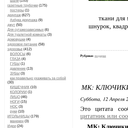
шали
(153)
газетные трубочки
(175)
постеры
(1)
декупаж
(627)
ткани для 
Азбука декупажа
(9)
джут
(50)
шнурок, квадр
Для сутажезависимых
(6)
Для туалетной комнаты
(3)
домовушки
(4)
здоровое питание
(58)
здоровье
(412)
ВОЛОСЫ
(6)
Рубрики:
подарки
ГЛАЗА
(4)
ГУБЫ
(1)
давление
(13)
ЗУБЫ
(3)
как правильно ухаживать за собой
(30)
МК: КЛЮЧИКИ
КИШЕЧНИК
(10)
КОЛОРИИ
(1)
ЛИЦО
(46)
Суббота, 12 Апреля 2
НОГИ
(15)
НОС
(3)
Это цитата со
руки
(10)
цитатник или со
ИГОЛЬНИЦЫ
(179)
манекен
(3)
МК: Ключики 
Идеи
(24)