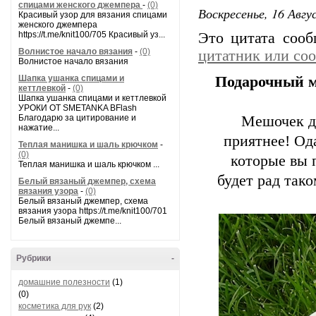
спицами женского джемпера
-
(0)
Воскресенье, 16 Авгу
Красивый узор для вязания спицами
женского джемпера
https://t.me/knit100/705 Красивый уз...
Это цитата соо
Волнистое начало вязания
-
(0)
цитатник или со
Волнистое начало вязания
Шапка ушанка спицами и
Подарочный м
кеттлевкой
-
(0)
Шапка ушанка спицами и кеттлевкой
УРОКИ ОТ SMETANKA BFlash
Благодарю за цитирование и
Мешочек дл
нажатие...
приятнее! Од
Теплая манишка и шаль крючком
-
(0)
которые вы 
Теплая манишка и шаль крючком ...
будет рад так
Белый вязаный джемпер, схема
вязания узора
-
(0)
Белый вязаный джемпер, схема
вязания узора https://t.me/knit100/701
Белый вязаный джемпе...
Рубрики
-
домашние полезности
(1)
(0)
косметика для рук
(2)