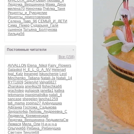
КРАСОТА_ЗДОРОВЬЯ
Любава_я
Людочка_Вершинина
Мама_Дина
милена70
Ниноччка
Пчёлка_Таня
Рецепты_и_Рукоделие
Рецепты_приготовления
Селена_Тавр_96
СЕМЬЯ_И_ДЕТИ
Сима_Пекер
Сударыня_Галя
сыненок
Татьяна_Болтунова
Хильда56
Постоянные читатели
-
Все (158)
AVVALLON
Elena_Nikol
Fairy_Flowers
Galaskol
H_E_L_G_A_NV
Helenart
Igal_Katz
Ineangel
Iskuschenie
Leol
Minchenko_Tatiana
Natali-Ja
Natali_14
RYT1609
SelenArt
Valya6827
Zharskaja
ane4ka28
fishechka66
grachstep
guljapsik
janetta1
katlea
letomania
maxsimalistka
natali_4
sancase
shegelen
tancha1259
tati_mama
zopina27
Алёнушшка
Афганка
Госпожа_Садыкова
Заурало4ка
Любовь_Андреевна_С
Людмила_Кременецкая
Людочка_Вершинина
ЛюдьмилаСм
Люмася
Мила_Оли
Н-и-н-ч-а
Ольгуня66
Рябина_Рябинушка
Светхен
Тинуля68