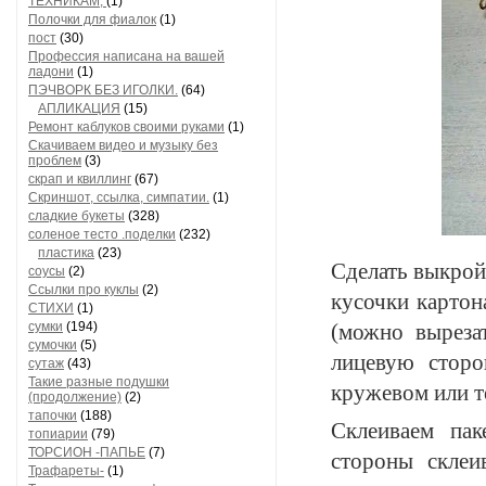
ТЕХНИКАМ,
(1)
Полочки для фиалок
(1)
пост
(30)
Профессия написана на вашей
ладони
(1)
ПЭЧВОРК БЕЗ ИГОЛКИ.
(64)
АПЛИКАЦИЯ
(15)
Ремонт каблуков своими руками
(1)
Скачиваем видео и музыку без
проблем
(3)
скрап и квиллинг
(67)
Скриншот, ссылка, симпатии.
(1)
сладкие букеты
(328)
соленое тесто .поделки
(232)
пластика
(23)
Сделать выкрой
соусы
(2)
Ссылки про куклы
(2)
кусочки картон
СТИХИ
(1)
сумки
(194)
(можно выреза
сумочки
(5)
лицевую сторо
сутаж
(43)
Такие разные подушки
кружевом или т
(продолжение)
(2)
тапочки
(188)
Склеиваем пак
топиарии
(79)
ТОРСИОН -ПАПЬЕ
(7)
стороны склеи
Трафареты-
(1)