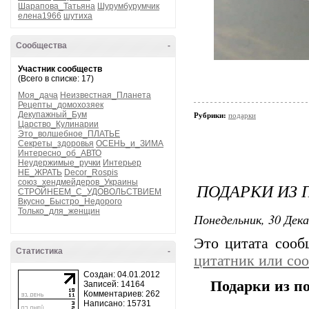
Шарапова_Татьяна
Шурумбурумчик
елена1966
шутиха
Сообщества
-
Участник сообществ
(Всего в списке: 17)
Моя_дача
Неизвестная_Планета
Рецепты_домохозяек
Декупажный_Бум
Рубрики:
подарки
Царство_Кулинарии
Это_волшебное_ПЛАТЬЕ
Секреты_здоровья
ОСЕНЬ_и_ЗИМА
Интересно_об_АВТО
Неудержимые_ручки
Интерьер
НЕ_ЖРАТЬ
Decor_Rospis
союз_хендмейдеров_Украины
ПОДАРКИ ИЗ 
СТРОЙНЕЕМ_С_УДОВОЛЬСТВИЕМ
Вкусно_Быстро_Недорого
Только_для_женщин
Понедельник, 30 Дека
Это цитата соо
Статистика
-
цитатник или со
Создан: 04.01.2012
Подарки из по
Записей: 14164
Комментариев: 262
Написано: 15731