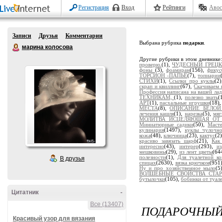
Регистрация
Вход
Рейтинги
Авос
Записи
Друзья
Комментарии
Выбрана рубрика
подарки
.
марина колосова
Другие рубрики в этом дневнике
проверю.
(1),
ЧУДЕСНЫЙ ГРЕЦК
фоны
(3),
фоамиран
(156),
фикус
ТОРСИОН -ПАПЬЕ
(7),
топиарии
СТИХИ
(1),
Ссылки про куклы
(2
скрап и квиллинг
(67),
Скачиваем 
Профессия написана на вашей ла
ТЕХНИКАМ,
(1),
полезно знать
(
АРТ
(1),
пасхальные игрушки
(18)
МЕСТА
(8),
ОПИСАНИЕ БЕЛОЙ
лечения кашля
(1),
нарезка
(5),
мяг
МОЛИТВА ИСЦЕЛЯЮЩАЯ ОТ 
Миниатюрные садики
(50),
Масте
кулинария
(1497),
куклы чулочно
кожа
(48),
ключница
(23),
кактус
(2
красиво завязать шарф
(21),
Как
интересно
(43),
интерер
(293),
и
мешковины
(29),
из лент цветы
(64
полезности
(1),
Для туалетной к
В друзья
спицах
(2630),
вязка крючком
(951
Ну и про хозяйственное мыло
(5
ВОЛШЕБНЫЕ СВОЙСТВА СТАРО
бутылочки
(105),
бобинки от туал
Цитатник
-
Все (13407)
ПОДАРОЧНЫЙ
Красивый узор для вязания