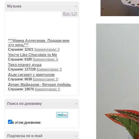
Музыка
-
Все (12)
***Ирина Аллегрова_Подари мне
эту ночь***
Слушали: 11921
Комментарии: 0
You're Like Chocolate to Me
Слушали: 6185
Комментарии: 0
Тихо плачет душа
Слушали: 127228
Комментарии: 0
Дым сигарет с минтолом
Слушали: 6638
Комментарии: 0
Денис Майданов - Вечная любовь
Слушали: 19676
Комментарии: 0
Поиск по дневнику
-
в этом дневнике
Подписка по e-mail
-