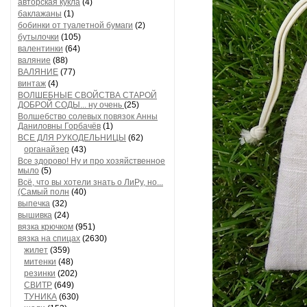
авторская кукла
(4)
баклажаны
(1)
бобинки от туалетной бумаги
(2)
бутылочки
(105)
валентинки
(64)
валяние
(88)
ВАЛЯНИЕ
(77)
винтаж
(4)
ВОЛШЕБНЫЕ СВОЙСТВА СТАРОЙ
ДОБРОЙ СОДЫ... ну очень
(25)
Волшебство солевых повязок Анны
Даниловны Горбачёв
(1)
ВСЕ ДЛЯ РУКОДЕЛЬНИЦЫ
(62)
органайзер
(43)
Все здорово! Ну и про хозяйственное
мыло
(5)
Всё, что вы хотели знать о ЛиРу, но...
(Самый полн
(40)
выпечка
(32)
вышивка
(24)
вязка крючком
(951)
вязка на спицах
(2630)
жилет
(359)
митенки
(48)
резинки
(202)
СВИТР
(649)
ТУНИКА
(630)