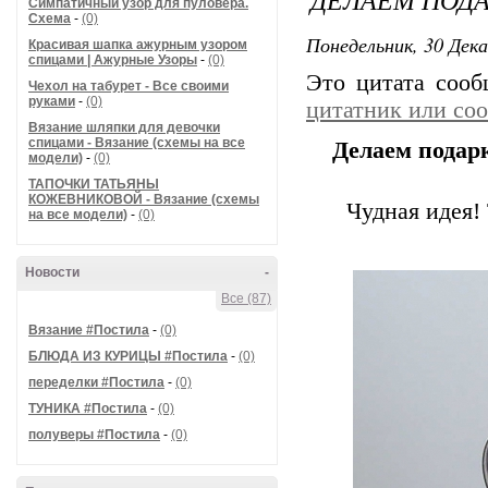
Симпатичный узор для пуловера.
Схема
-
(0)
Понедельник, 30 Дека
Красивая шапка ажурным узором
спицами | Ажурные Узоры
-
(0)
Это цитата соо
Чехол на табурет - Все своими
руками
-
(0)
цитатник или со
Вязание шляпки для девочки
спицами - Вязание (схемы на все
Делаем подар
модели)
-
(0)
ТАПОЧКИ ТАТЬЯНЫ
КОЖЕВНИКОВОЙ - Вязание (схемы
Чудная идея!
на все модели)
-
(0)
Новости
-
Все (87)
Вязание #Постила
-
(0)
БЛЮДА ИЗ КУРИЦЫ #Постила
-
(0)
переделки #Постила
-
(0)
ТУНИКА #Постила
-
(0)
полуверы #Постила
-
(0)