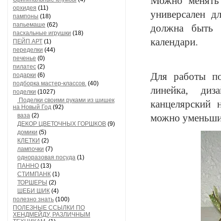
Можно менять 
орхидея
(11)
универсален д
пампоны
(18)
папьемаше
(62)
должна быть 
пасхальные игрушки
(18)
календари.
ПЕЙП АРТ
(1)
переделки
(44)
печенье
(0)
пилатес
(2)
Для работы по
подарки
(6)
подборка мастер-классов.
(40)
линейка, диз
поделки
(1027)
Поделки своими руками из шишек
канцелярский 
на Новый Год
(92)
ваза
(2)
можно уменьшит
ДЕКОР ЦВЕТОЧНЫХ ГОРШКОВ
(9)
домики
(5)
КЛЕТКИ
(2)
лампочки
(7)
одноразовая посуда
(1)
ПАННО
(13)
СТИМПАНК
(1)
ТОРШЕРЫ
(2)
ШЕБИ ШИК
(4)
полезно знать
(100)
ПОЛЕЗНЫЕ ССЫЛКИ ПО
ХЕНДМЕЙДУ, РАЗЛИЧНЫМ