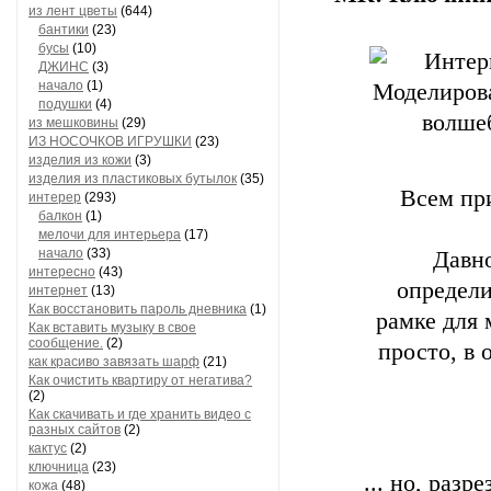
из лент цветы
(644)
бантики
(23)
бусы
(10)
ДЖИНС
(3)
начало
(1)
подушки
(4)
из мешковины
(29)
ИЗ НОСОЧКОВ ИГРУШКИ
(23)
изделия из кожи
(3)
изделия из пластиковых бутылок
(35)
Всем при
интерер
(293)
балкон
(1)
мелочи для интерьера
(17)
начало
(33)
Давно
интересно
(43)
определи
интернет
(13)
Как восстановить пароль дневника
(1)
рамке для
Как вставить музыку в свое
сообщение.
(2)
просто, в 
как красиво завязать шарф
(21)
Как очистить квартиру от негатива?
(2)
Как скачивать и где хранить видео с
разных сайтов
(2)
кактус
(2)
ключница
(23)
... но, раз
кожа
(48)