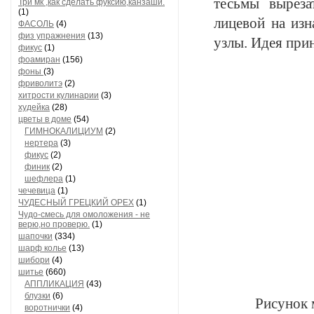
тесьмы вырез
Три мк ,как сделать фуксию,канзаши.
(1)
лицевой на изн
ФАСОЛЬ
(4)
физ упражнения
(13)
узлы.
Идея
прин
фикус
(1)
фоамиран
(156)
фоны
(3)
фриволитэ
(2)
хитрости кулинарии
(3)
худейка
(28)
цветы в доме
(54)
ГИМНОКАЛИЦИУМ
(2)
нертера
(3)
фикус
(2)
финик
(2)
шефлера
(1)
чечевица
(1)
ЧУДЕСНЫЙ ГРЕЦКИЙ ОРЕХ
(1)
Чудо-смесь для омоложения - не
верю,но проверю.
(1)
шапочки
(334)
шарф колье
(13)
шибори
(4)
шитье
(660)
АППЛИКАЦИЯ
(43)
блузки
(6)
Рисунок 
воротнички
(4)