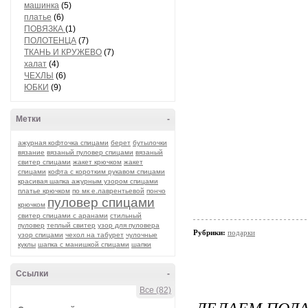
машинка
(5)
платье
(6)
ПОВЯЗКА
(1)
ПОЛОТЕНЦА
(7)
ТКАНЬ И КРУЖЕВО
(7)
халат
(4)
ЧЕХЛЫ
(6)
ЮБКИ
(9)
Метки
-
ажурная кофточка спицами
берет
бутылочки
вязание
вязаный пуловер спицами
вязаный
свитер спицами
жакет крючком
жакет
спицами
кофта с коротким рукавом спицами
красивая шапка ажурным узором спицами
платье крючком
по мк е.лаврентьевой
пончо
пуловер спицами
крючком
свитер спицами с аранами
стильный
пуловер
теплый свитер
узор для пуловера
Рубрики:
подарки
узор спицами
чехол на табурет
чулочные
куклы
шапка с манишкой спицами
шапки
Ссылки
-
Все (82)
ДЕЛАЕМ ПОДА