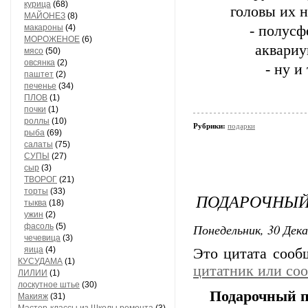
курица
(68)
головы их н
МАЙОНЕЗ
(8)
макароны
(4)
- полусф
МОРОЖЕНОЕ
(6)
аквариу
мясо
(50)
овсянка
(2)
- ну и
паштет
(2)
печенье
(34)
ПЛОВ
(1)
почки
(1)
роллы
(10)
Рубрики:
подарки
рыба
(69)
салаты
(75)
СУПЫ
(27)
сыр
(3)
ТВОРОГ
(21)
торты
(33)
ПОДАРОЧНЫЙ 
тыква
(18)
ужин
(2)
Понедельник, 30 Дека
фасоль
(5)
чечевица
(3)
яица
(4)
Это цитата соо
КУСУДАМА
(1)
цитатник или со
ЛИЛИИ
(1)
лоскутное штье
(30)
Подарочный п
Макияж
(31)