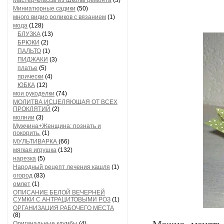
Мастер-классы из Школы ремонта
(3)
Миниатюрные садики
(50)
много видио роликов с вязанием
(1)
мода
(128)
БЛУЗКА
(13)
БРЮКИ
(2)
ПАЛЬТО
(1)
ПИДЖАКИ
(3)
платье
(5)
прически
(4)
ЮБКА
(12)
мои рукоделки
(74)
МОЛИТВА ИСЦЕЛЯЮЩАЯ ОТ ВСЕХ
ПРОКЛЯТИЙ
(2)
молнии
(3)
Мужчина+Женщина: познать и
покорить.
(1)
МУЛЬТИВАРКА
(66)
мягкая игрушка
(132)
нарезка
(5)
Народный рецепт лечения кашля
(1)
огород
(83)
омлет
(1)
ОПИСАНИЕ БЕЛОЙ ВЕЧЕРНЕЙ
СУМКИ С АНТРАЦИТОВЫМИ РОЗ
(1)
ОРГАНИЗАЦИЯ РАБОЧЕГО МЕСТА
(8)
Оригинальные клумбы
(4)