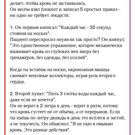
делает, чтобы кровь не застаивалась.
Он молча взял блокнот и записал 5 простых правил -
ни одно не требует лекарств:
1. Он первым написал: "Каждый час - 30 секунд
стояния на носках".
Пациент переспросил неужели так просто? Он кивнул:
"Это единственное упражнение, которое механически
выжимает кровь из глубоких вен вверх без
тренажёров, без одежды, без усилий".
Когда ты встаёшь на носки, икроножная мышца
сжимает венозные коллекторы, играя роль второго
сердца.
2. Второй пункт: "Пить 3 глотка воды каждый час,
даже если не хочется".
Он не верит в 2 литра в день - верит в ритм, потому
что кровь густеет не от объёма, а от перерывов. Если
ты пьёшь по литру дважды в день это всплеск и застой,
а не текучесть. Он объяснил: "Я не пью я омываю
кровь. Это разные действия".