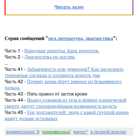
Читать далее
Серия сообщений "
мед.литература, диагностика
":
Часть 1 -
Народные рецепты. Банк рецептов.
Часть 2 -
Диагностика по ногтям.
...
Часть 41 -
Забывчивость или деменция? Как распознать
тревожные сигналы и сохранить ясность ума
Часть 42 -
Почему кровь берут именно из безымянного
пальца.
Часть 43 - Пять правил от застоя крови
Часть 44 -
Выход сознания из тела в момент клинической
смерти дарует слепорождённым возможность видеть
Часть 45 -
Ген долгожителей: люди с какой группой крови
живут дольше остальных
комментарии: 0
понравилось!
вверх^
к полной версии