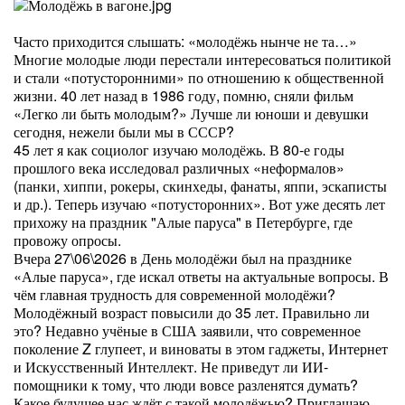
Часто приходится слышать: «молодёжь нынче не та…»
Многие молодые люди перестали интересоваться политикой
и стали «потусторонними» по отношению к общественной
жизни. 40 лет назад в 1986 году, помню, сняли фильм
«Легко ли быть молодым?» Лучше ли юноши и девушки
сегодня, нежели были мы в СССР?
45 лет я как социолог изучаю молодёжь. В 80-е годы
прошлого века исследовал различных «неформалов»
(панки, хиппи, рокеры, скинхеды, фанаты, яппи, эскаписты
и др.). Теперь изучаю «потусторонних». Вот уже десять лет
прихожу на праздник "Алые паруса" в Петербурге, где
провожу опросы.
Вчера 27\06\2026 в День молодёжи был на празднике
«Алые паруса», где искал ответы на актуальные вопросы. В
чём главная трудность для современной молодёжи?
Молодёжный возраст повысили до 35 лет. Правильно ли
это? Недавно учёные в США заявили, что современное
поколение Z глупеет, и виноваты в этом гаджеты, Интернет
и Искусственный Интеллект. Не приведут ли ИИ-
помощники к тому, что люди вовсе разленятся думать?
Какое будущее нас ждёт с такой молодёжью? Приглашаю