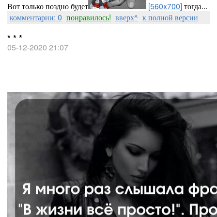
Вот только поздно будет
[560x700]
тогда...
комментарии: 0
понравилось!
вверх^
к полной версии
* * *
05-12-2020 21:07