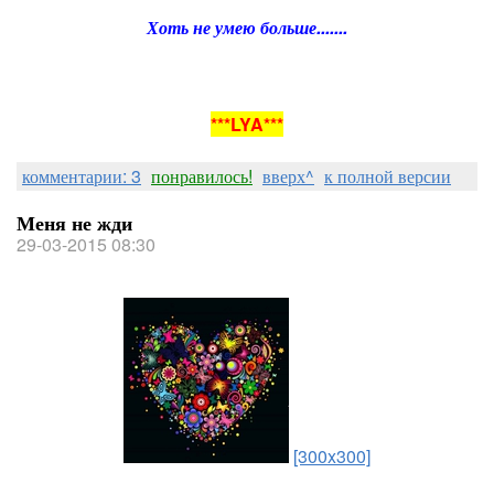
Хоть не умею больше.......
***LYA***
комментарии: 3
понравилось!
вверх^
к полной версии
Меня не жди
29-03-2015 08:30
[300x300]