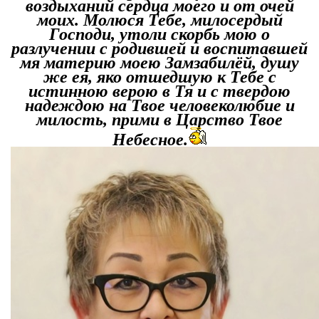
воздыханий сердца моего и от очей
моих. Молюся Тебе, милосердый
Господи, утоли скорбь мою о
разлучении с родившей и воспитавшей
мя материю моею Замзабилёй, душу
же ея, яко отшедшую к Тебе с
истинною верою в Тя и с твердою
надеждою на Твое человеколюбие и
милость, прими в Царство Твое
Небесное.