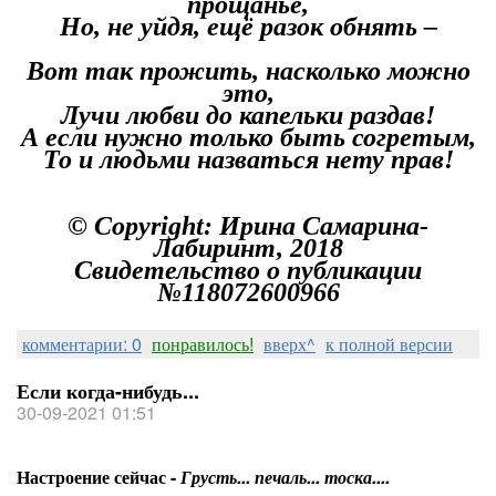
прощанье,
Но, не уйдя, ещё разок обнять –
Вот так прожить, насколько можно
это,
Лучи любви до капельки раздав!
А если нужно только быть согретым,
То и людьми назваться нету прав!
© Copyright: Ирина Самарина-
Лабиринт, 2018
Свидетельство о публикации
№118072600966
комментарии: 0
понравилось!
вверх^
к полной версии
Если когда-нибудь...
30-09-2021 01:51
Настроение сейчас -
Грусть... печаль... тоска....