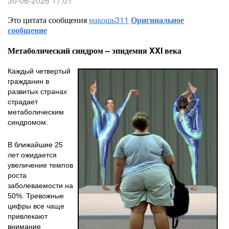
30-06-2026 17:01
Это цитата сообщения
макошь311
Оригинальное
сообщение
Метаболический синдром – эпидемия XXI века
Каждый четвертый
гражданин в
развитых странах
страдает
метаболическим
синдромом.
В ближайшие 25
лет ожидается
увеличение темпов
роста
заболеваемости на
50%. Тревожные
цифры все чаще
привлекают
внимание